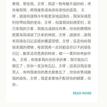
磨我、塑造我。主呀，我是一顆奇貌不揚的樹，求
你修剪我，將我修剪成為得你喜悅的器皿。 主
呀，謝謝你讓我今年能更深地認識你，我深深感受
到你帶給我的使命。主呀，你讓我深刻感受到，若
只靠我的力量，我無法成就任何事，但你的憐憫與
慈愛為我成就了許多的神蹟。主呀，謝謝你，讓我
有寫禱告日記這樣的屬靈習慣。主呀，這是你給我
很美麗的禮物，每當我再一次回顧這些日子的禱告
日記，數算這些恩典的時候，都一一看到你奇妙作
為。 主呀，有很多我向你祈求的事，我可能自己
都忘了，但你一直沒有忘記。主呀，請原諒我這個
罪人，有時我連你的應允都會忘了，但你依舊傾聽
我的禱告。主呀，我是多麼地不配得你的關愛，但
你...
READ MORE