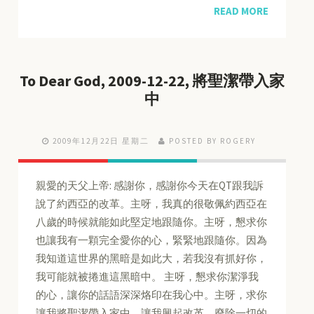
READ MORE
To Dear God, 2009-12-22, 將聖潔帶入家
中
2009年12月22日 星期二
POSTED BY ROGERY
親愛的天父上帝: 感謝你，感謝你今天在QT跟我訴
說了約西亞的改革。主呀，我真的很敬佩約西亞在
八歲的時候就能如此堅定地跟隨你。主呀，懇求你
也讓我有一顆完全愛你的心，緊緊地跟隨你。因為
我知道這世界的黑暗是如此大，若我沒有抓好你，
我可能就被捲進這黑暗中。 主呀，懇求你潔淨我
的心，讓你的話語深深烙印在我心中。主呀，求你
讓我將聖潔帶入家中，讓我興起改革，廢除一切的