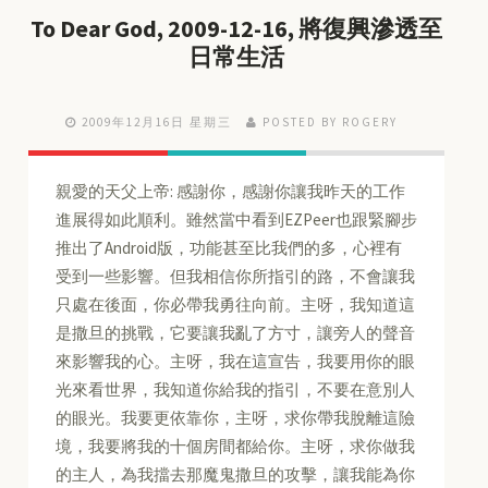
To Dear God, 2009-12-16, 將復興滲透至
日常生活
2009年12月16日 星期三
POSTED BY ROGERY
親愛的天父上帝: 感謝你，感謝你讓我昨天的工作
進展得如此順利。雖然當中看到EZPeer也跟緊腳步
推出了Android版，功能甚至比我們的多，心裡有
受到一些影響。但我相信你所指引的路，不會讓我
只處在後面，你必帶我勇往向前。主呀，我知道這
是撒旦的挑戰，它要讓我亂了方寸，讓旁人的聲音
來影響我的心。主呀，我在這宣告，我要用你的眼
光來看世界，我知道你給我的指引，不要在意別人
的眼光。我要更依靠你，主呀，求你帶我脫離這險
境，我要將我的十個房間都給你。主呀，求你做我
的主人，為我擋去那魔鬼撒旦的攻擊，讓我能為你