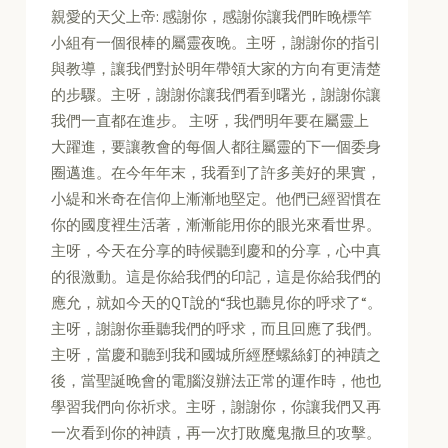
親愛的天父上帝: 感謝你，感謝你讓我們昨晚標竿
小組有一個很棒的屬靈夜晚。主呀，謝謝你的指引
與教導，讓我們對於明年帶領大家的方向有更清楚
的步驟。主呀，謝謝你讓我們看到曙光，謝謝你讓
我們一直都在進步。 主呀，我們明年要在屬靈上
大躍進，要讓教會的每個人都往屬靈的下一個委身
圈邁進。在今年年末，我看到了許多美好的果實，
小緹和米奇在信仰上漸漸地堅定。他們已經習慣在
你的國度裡生活著，漸漸能用你的眼光來看世界。
主呀，今天在分享的時候聽到慶和的分享，心中真
的很激動。這是你給我們的印記，這是你給我們的
應允，就如今天的QT說的“我也聽見你的呼求了“。
主呀，謝謝你垂聽我們的呼求，而且回應了我們。
主呀，當慶和聽到我和國城所經歷螺絲釘的神蹟之
後，當聖誕晚會的電腦沒辦法正常的運作時，他也
學習我們向你祈求。主呀，謝謝你，你讓我們又再
一次看到你的神蹟，再一次打敗魔鬼撒旦的攻擊。