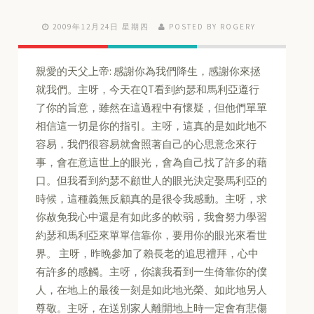
2009年12月24日 星期四
POSTED BY ROGERY
親愛的天父上帝: 感謝你為我們降生，感謝你來拯
就我們。主呀，今天在QT看到約瑟和馬利亞遵行
了你的旨意，雖然在這過程中有懷疑，但他們單單
相信這一切是你的指引。主呀，這真的是如此地不
容易，我們很容易就會照著自己的心思意念來行
事，會在意這世上的眼光，會為自己找了許多的藉
口。但我看到約瑟不顧世人的眼光決定娶馬利亞的
時候，這種義無反顧真的是很令我感動。主呀，求
你赦免我心中還是有如此多的軟弱，我會努力學習
約瑟和馬利亞來單單信靠你，要用你的眼光來看世
界。 主呀，昨晚參加了賴長老的追思禮拜，心中
有許多的感觸。主呀，你讓我看到一生倚靠你的僕
人，在地上的最後一刻是如此地光榮、如此地另人
尊敬。主呀，在送別家人離開地上時一定會有悲傷