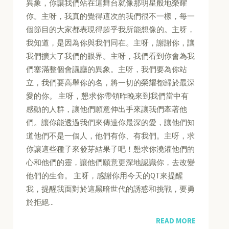
異象，你讓我們站在這舞台就像那明星般地榮耀
你。主呀，我真的覺得這次的我們很不一樣，每一
個節目的大家都表現得超乎我所能想像的。主呀，
我知道，是因為你與我們同在。主呀，謝謝你，讓
我們擴大了我們的眼界。主呀，我們看到你會為我
們塞滿整個會議廳的異象。主呀，我們要為你站
立，我們要高舉你的名，將一切的榮耀都歸於最深
愛的你。 主呀，懇求你帶領昨晚來到我們當中有
感動的人群，讓他們願意伸出手來讓我們牽著他
們。讓你能透過我們來傳達你最深的愛，讓他們知
道他們不是一個人，他們有你、有我們。主呀，求
你讓這些種子來發芽結果子吧！懇求你澆灌他們的
心和他們的靈，讓他們願意更深地認識你，去改變
他們的生命。 主呀，感謝你用今天的QT來提醒
我，提醒我面對於這黑暗世代的誘惑和挑戰，要勇
於拒絕...
READ MORE