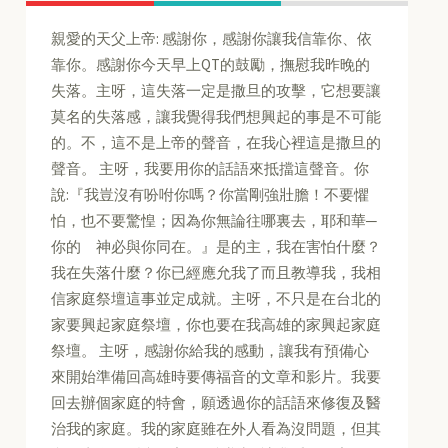
親愛的天父上帝: 感謝你，感謝你讓我信靠你、依
靠你。感謝你今天早上QT的鼓勵，撫慰我昨晚的
失落。主呀，這失落一定是撒旦的攻擊，它想要讓
莫名的失落感，讓我覺得我們想興起的事是不可能
的。不，這不是上帝的聲音，在我心裡這是撒旦的
聲音。 主呀，我要用你的話語來抵擋這聲音。你
說:『我豈沒有吩咐你嗎？你當剛強壯膽！不要懼
怕，也不要驚惶；因為你無論往哪裏去，耶和華─
你的 神必與你同在。』是的主，我在害怕什麼？
我在失落什麼？你已經應允我了而且教導我，我相
信家庭祭壇這事並定成就。主呀，不只是在台北的
家要興起家庭祭壇，你也要在我高雄的家興起家庭
祭壇。 主呀，感謝你給我的感動，讓我有預備心
來開始準備回高雄時要傳福音的文章和影片。我要
回去辦個家庭的特會，願透過你的話語來修復及醫
治我的家庭。我的家庭雖在外人看為沒問題，但其