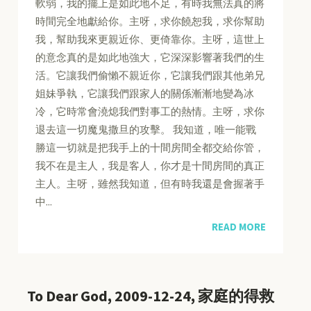
軟弱，我的擺上是如此地不足，有時我無法真的將
時間完全地獻給你。主呀，求你饒恕我，求你幫助
我，幫助我來更親近你、更倚靠你。主呀，這世上
的意念真的是如此地強大，它深深影響著我們的生
活。它讓我們偷懶不親近你，它讓我們跟其他弟兄
姐妹爭執，它讓我們跟家人的關係漸漸地變為冰
冷，它時常會澆熄我們對事工的熱情。主呀，求你
退去這一切魔鬼撒旦的攻擊。 我知道，唯一能戰
勝這一切就是把我手上的十間房間全都交給你管，
我不在是主人，我是客人，你才是十間房間的真正
主人。主呀，雖然我知道，但有時我還是會握著手
中...
READ MORE
To Dear God, 2009-12-24, 家庭的得救