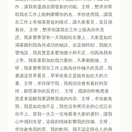
作，讓我有靈感去開發新的功能。主呀，懇求你幫
助我在工作上能夠榮耀你的名。求你使用我，讓我
在工作上有個基督徒的樣式，讓大家看見，並且渴
慕你。 主呀，懇求你讓我在工作上能為你作見
證。我多麼希望有一天我能站在臺上，大家是如此
渴慕聽到我為何成功的秘訣。在這個時刻，我能大
聲地說，我其實是多麼地微小和不足，但因為我有
上帝。我靠著那加給我力量的，凡事都能做。主
呀，我多麼希望在工作上能為你作極大的見證，我
要讓這世界看見，單單依靠主是能有如此大的力
量。主呀，求你保守我，我相信你會有最好的安
排，願照著你的旨意行。 主呀，感謝你昨晚透過
慧柔來提醒我要調整晨禱的內容。主呀，求你赦免
我，我是如此地不足，我也沒有將完全的心交託在
你手上。當我一次又一次地看著大家的遲到，讓我
心中感到失望，這樣的情緒影響我的預備。主呀，
求你赦免我的罪、我的軟弱。我不該定睛在人的身