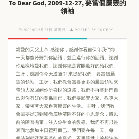
To Dear God, 2009-12-27, 要當個屬靈的
領袖
2009年12月27日 星期日
POSTED BY ROGERY
親愛的天父上帝: 感謝你，感謝你看顧保守我們每
一天都能聆聽到你話語，並且遵行你的話語。謝謝
你這樣地愛我們，謝謝你總是賞賜最好的給我們。
主呀，感謝你今天透過QT來提醒我們，要當個屬
靈的領袖。主呀，我們教會需要更多的屬靈領袖來
帶領大家回到你所喜悅的道路，我們不再關起門自
己與你有好的關係而已，我們要影響大家、教導大
家，帶領著大家過著屬靈的生活。 主呀，我們教
會需要從頭到腳徹底地清除不好的心思意念，將以
前的陋習拋棄，注入你生命的教導。我們不再只是
表面地參加主日禮拜而已。我們要在每一天、每一
個時刻都活著基督徒的樣式。不用這世上的想法為