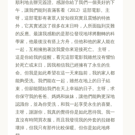
順利地去辦完簽證。感謝你給了我們一個美好的下
午，讓我們能到喜滿客看《2012》這部電影。主
呀，這部電影有著眾人皆知很寫實且震憾的特效
外，它其實述說了很多在末日時，人所面臨到災難
的反應。最讓我感動的是那位發現地球將翻轉的科
學家，他最後沒有搭上方舟，但他和他的家人能在
一起，互相擁抱著說我愛你來迎接死亡。 主呀，
這是你給我的提醒，看完這部電影我雖然沒有懼怕
於死亡或末日，因我相信我已經擁有了永生的生
命。但我是如此希望在這一天來臨前，我的家人都
能夠受洗。我們能在一起，雖然在地上的日子結
束，但卻能開始我們在天上幸福的日子。主呀，求
你保守我的爸爸、媽媽和妹妹，讓他們能夠更深地
認識你，並為你受洗，和我一起享受永生的喜樂。
主呀，謝謝你，我真的覺得你是如此恩待我。我一
直沒有時間買衣服，而且我發現我的外套的拉鏈都
壞掉，但我只有那件比較保暖。但你是如此地疼