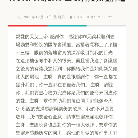
2009年12月13日 星期日
POSTED BY ROGERY
親愛的天父上帝: 感謝你，感謝你昨天讓我順利去
場勘雙和醫院的國際會議廳。當搭著電梯上了頂樓
十三樓，眼前的落地窗真的深深吸引到我的目光，
在這頂樓俯瞰中和真的很美。而且當我進了會議廳
之後真的有讓我驚訝到，你賜給我們是如此新又如
此大的場地，主呀，真的是很感謝你，你一直都在
提升我們，你一直都在眷顧著我們。 主呀，謝謝
你，我們要盡心盡力完成你給我們的使命來回應你
的愛。主呀，求你幫助我們每位同工都能像今天
QT所說的充滿感謝與讚美的敬拜。我們不只是要
敬拜，我們要全心全意，請求聖靈充滿地敬拜你。
主呀，聖誕晚會也是對你的一種大敬拜，懇求你的
聖靈來感動所有的同工，讓他們所做的每件事工都