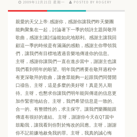
2009年12月21日 星期一
POSTED BY ROGERY
親愛的天父上帝: 感謝你，感謝你讓我們昨天樂團
能夠聚集在一起，討論著下一季的領詩主題與敬拜
歌曲，感謝主讓討論能如此地順利。感謝主讓我回
顧這一季的時候是有滿滿的感動，感謝主你帶領我
們，讓我們有目標地透過音樂地傳達你的信息。
主呀，感謝你讓我們一直在進步當中，謝謝主也讓
我們看到明年的盼望。明年我們將要在敬拜過程中
有更深敬拜的歌曲，讓會眾能夠一起跟我們同聲開
口禱告。主呀，這是多麼的美好呀！真是另人期
待。主呀，也懇求你讓我們明年能與傳道的信息更
加作緊密地結合。主呀，我們希望信息是一致的、
合一的、有整體性的，求主保守。讓我們樂團能跟
傳道有很好的連結。 主呀，謝謝你今天在QT當中
鼓勵我，讓我看到你對於悔改的回應。主呀，謝謝
你不記前嫌地赦免我的罪。主呀，我真的誠心悔