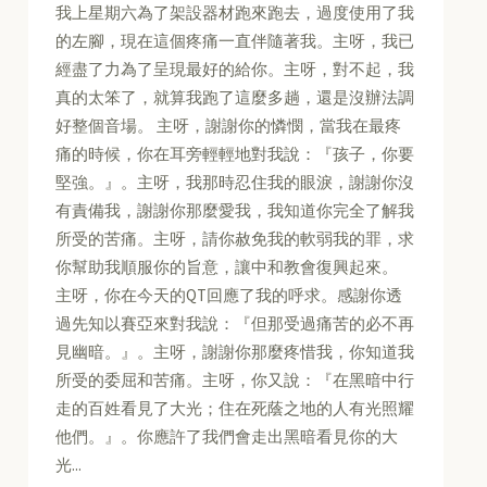
我上星期六為了架設器材跑來跑去，過度使用了我
的左腳，現在這個疼痛一直伴隨著我。主呀，我已
經盡了力為了呈現最好的給你。主呀，對不起，我
真的太笨了，就算我跑了這麼多趟，還是沒辦法調
好整個音場。 主呀，謝謝你的憐憫，當我在最疼
痛的時候，你在耳旁輕輕地對我說：『孩子，你要
堅強。』。主呀，我那時忍住我的眼淚，謝謝你沒
有責備我，謝謝你那麼愛我，我知道你完全了解我
所受的苦痛。主呀，請你赦免我的軟弱我的罪，求
你幫助我順服你的旨意，讓中和教會復興起來。
主呀，你在今天的QT回應了我的呼求。感謝你透
過先知以賽亞來對我說：『但那受過痛苦的必不再
見幽暗。』。主呀，謝謝你那麼疼惜我，你知道我
所受的委屈和苦痛。主呀，你又說：『在黑暗中行
走的百姓看見了大光；住在死蔭之地的人有光照耀
他們。』。你應許了我們會走出黑暗看見你的大
光...