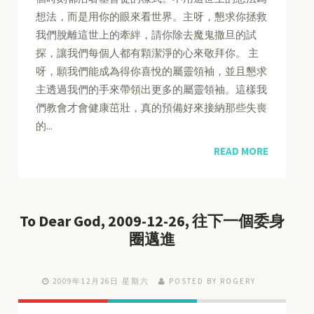
想法，而是用你的眼來看世界。主呀，懇求你拯救
我們脫離這世上的牽絆，請你除去魔鬼撒旦的試
探，讓我們每個人都有顆潔淨的心來敬拜你。 主
呀，願我們能成為得你喜悅的屬靈領袖，並且懇求
主透過我們的手來帶領出更多的屬靈領袖。這樣我
們教會才會健康茁壯，真的預備好來接納那些失喪
的...
READ MORE
To Dear God, 2009-12-26, 往下一個委身
圈邁進
2009年12月26日 星期六
POSTED BY ROGERY