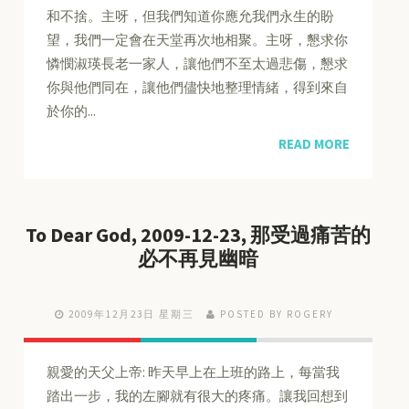
和不捨。主呀，但我們知道你應允我們永生的盼
望，我們一定會在天堂再次地相聚。主呀，懇求你
憐憫淑瑛長老一家人，讓他們不至太過悲傷，懇求
你與他們同在，讓他們儘快地整理情緒，得到來自
於你的...
READ MORE
To Dear God, 2009-12-23, 那受過痛苦的
必不再見幽暗
2009年12月23日 星期三
POSTED BY ROGERY
親愛的天父上帝: 昨天早上在上班的路上，每當我
踏出一步，我的左腳就有很大的疼痛。讓我回想到