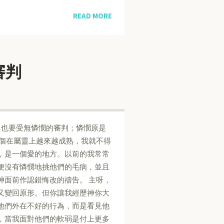
READ MORE
過審判
憫人的，也要受無憐憫的審判；憐憫原是
個個在屬靈上越來越成熟，我就不得
，是一個愛的地方。以前的我常常
便沒有憐憫地挑他們的毛病，並且
神面前作認錯悔改的禱告。 主呀，
又變回原形。但你讓我經歷神你大
他們外在不好的行為，而是看見他
，當我面對他們的軟弱是付上更多