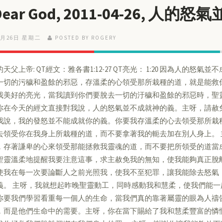
 Dear God, 2011-04-26, 
4月26日 星期二
POSTED BY ROGERY
天父上帝: QT經文：雅各書1:12-27 QT亮光： 1:20 因為人的怒氣並
一切的污穢和盈餘的邪惡，存溫柔的心領受那所栽種的道，就是能救
我美好的亮光，當我讀到你們要脫去一切的汙穢和盈餘的邪惡時，聖
你在今天的經文直接對我說，人的怒氣並不成就神的義。主呀，請赦
我說，我的發怒並不能成就你的義。你要我存溫柔的心去領受那所栽
去領受你在我身上所栽種的道，而不要拿著我的軛去加在別人身上。
，存著謙卑的心來領受那能拯救我靈魂的道，而不要把所領受的道當
聖靈溫柔地提醒我要注意這事，求主赦免我的無知，使我能夠真正脫
使我在每一次要論斷人之前光照我，使我不至犯罪，讓我能除去怒氣
義。 主呀，我就想起昨晚聖靈動工，同時感動我和慧柔，使我們能
你要我們學習看重每一個人的生命，當我們真的靠著屬靈的眼為人禱
，而是他們生命中的需要。主呀，你在當下賜給了我和慧柔豐富的憐