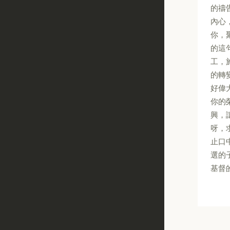
的禱
內心
你，
的這
工，
的轉
好偉
你的
興，
呀，
止口
選的
基督的名