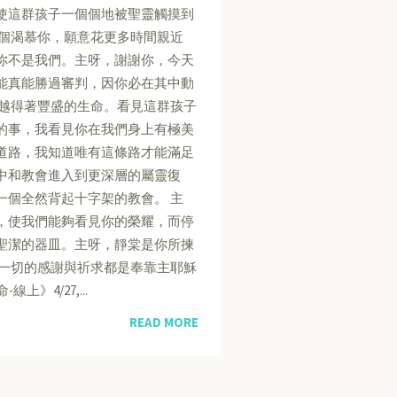
使這群孩子一個個地被聖靈觸摸到
個個渴慕你，願意花更多時間親近
你不是我們。主呀，謝謝你，今天
能真能勝過審判，因你必在其中動
就越得著豐盛的生命。看見這群孩子
的事，我看見你在我們身上有極美
道路，我知道唯有這條路才能滿足
中和教會進入到更深層的屬靈復
一個全然背起十字架的教會。 主
，使我們能夠看見你的榮耀，而停
聖潔的器皿。主呀，靜棠是你所揀
這一切的感謝與祈求都是奉靠主耶穌
命-線上》4/27,...
READ MORE