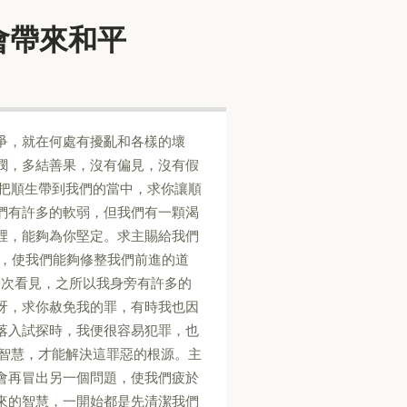
潔自己會帶來和平
嫉妒、紛爭，就在何處有擾亂和各樣的壞
憐憫，多結善果，沒有偏見，沒有假
你把順生帶到我們的當中，求你讓順
們有許多的軟弱，但我們有一顆渴
裡，能夠為你堅定。求主賜給我們
心，使我們能夠修整我們前進的道
一次看見，之所以我身旁有許多的
呀，求你赦免我的罪，有時我也因
落入試探時，我便很容易犯罪，也
的智慧，才能解決這罪惡的根源。主
會再冒出另一個問題，使我們疲於
來的智慧，一開始都是先清潔我們