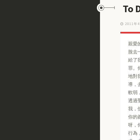
To
2011年
親愛的
脫去
給了
罪。
地對
導，
軟弱
透過
我，
你的
呀，
行為