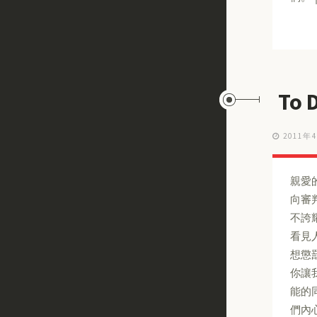
To 
2011年
親愛的
向審
不誇
看見
想懲
你讓
能的
們內