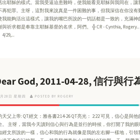
活出耶穌的樣式。當我受逼迫患難時，使我能看見耶穌與我同在，讓
不再犯罪。主呀，這對我來說真是一件困難的事，但我深信在你沒有
使我能夠活出這樣式，讓我的嘴巴所說的一切話都是一致的，充滿神
祈求都是奉靠主耶穌基督的名求，阿們。 ╬ CR - Cynthia, Rogery... Cros
/29,...
 Dear God, 2011-04-28, 信
4月28日 星期四
POSTED BY ROGERY
天父上帝: QT經文：雅各書2:14-26 QT亮光： 2:22 可見，信
全。 主呀，當我今天讀到信心與行為是並行的時候，你打開了我的
如經文所說的一樣，信心和我的行為就像是我的左右腳一樣地，引領