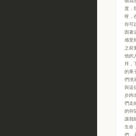
個我
度，
呀，
你可
因著
感受
之前
他的
拜，
的果
們澆
與這
步跨
們走
的仰
讓我
生命
們。 ╬ 