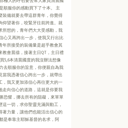
著你極大的呼召要去幫大家買清晨國
是順服你的感動買下了十本。 主
麼裝備就要去帶這群青年，你覺得
夠仰望著你，咬緊牙往前跨進。就
求所想的，青年們大大受感動，我
的信心又再跨出一步，使我又行出比
青年所接受的裝備量是超乎教會其
來教會晨禱，接著主日QT，主日禮
買5,6本清晨國度的我沒辦法想像
能力去順服你的旨意，你便親自為我
見當我憑著信心跨出一步，就帶出
工，我又更加添信心再往更大的一
地走向信心的道路，這就是你要我
戰勝恐懼，挪去所有的阻礙，來單單
歷這一切，求你聖靈充滿與動工，
得著力量，讓他們也能活出信心的
求都是奉靠主耶穌基督的名求，阿