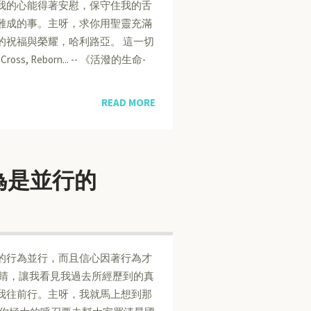
我的心能得著安慰，保守住我的舌
難成的事。主呀，求你用聖靈充滿
的祝福與榮耀，哈利路亞。 這一切
s, Reborn... -- 《活潑的生命-
READ MORE
行與行為是並行的
心是與他的行為並行，而且信心因著行為才
眼睛，讓我看見我過去所經歷到的真
我往前行。主呀，我就馬上想到那