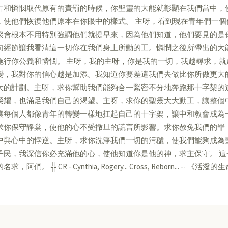
告和憐憫取代原有的責罰的時候，你聖靈的大能就彰顯在我們當中，
，使他們恢復他們原本在你眼中的樣式。 主呀，看到現在青年們一
聚會根本不用特別強調他們就提早來，因為他們知道，他們要見的是
句經節讓我看清這一切你在我們身上所動的工。憐憫之後所帶出的大
施行你公義和憐憫。 主呀，我的主呀，你是我的一切，我越尋求，
變，我對你的信心越是加添。我知道你要差遣我們去做比你所做更大
大的計劃。主呀，求你幫助我們能夠合一緊密不分地奔跑那十字架的
榮耀，也滿足我們自己的渴望。主呀，求你的聖靈大大動工，讓整個
讓每個人都像青年的轉變一樣地扛起自己的十字架，讓中和教會成為
求你保守靜棠，使他的心不受撒旦的謊言所影響。求你赦免我們的罪
中與心中的悖逆。主呀，求你洗淨我們一切的污穢，使我們能夠成為
子民，我深信你必充滿他的心，使他知道你是他的神，求主保守。 
求，阿們。 ╬ CR - Cynthia, Rogery... Cross, Reborn... -- 《活潑的生