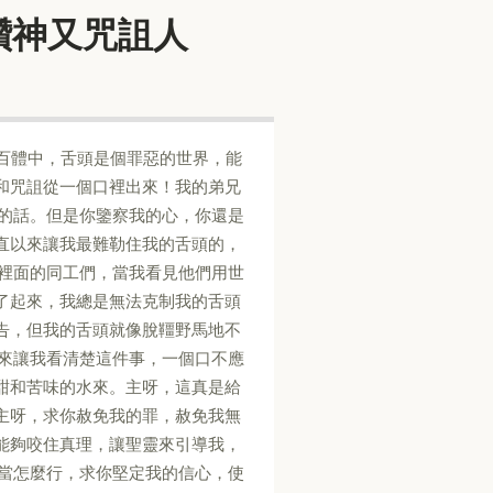
應當頌讚神又咒詛人
，在我們百體中，舌頭是個罪惡的世界，能
讚和咒詛從一個口裡出來！我的弟兄
處的話。但是你鑒察我的心，你還是
直以來讓我最難勒住我的舌頭的，
你裡面的同工們，當我看見他們用世
了起來，我總是無法克制我的舌頭
告，但我的舌頭就像脫韁野馬地不
語來讓我看清楚這件事，一個口不應
甜和苦味的水來。主呀，這真是給
主呀，求你赦免我的罪，赦免我無
能夠咬住真理，讓聖靈來引導我，
應當怎麼行，求你堅定我的信心，使