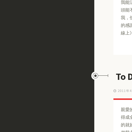
我能
頭能
我，
的感謝與
線上》4
To
2011年
親愛的
得成
的就