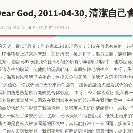
 Dear God, 2011-04-30, 清
4月30日 星期六
POSTED BY ROGERY
天父上帝: QT經文：雅各書3:13-18 QT亮光： 3:16 在何處有
 3:17 惟獨從上頭來的智慧，先是清潔，後是和平，溫良柔順，滿有
 主呀，感謝你昨晚讓我們社青小組的所有小羊都回到家中，也感謝
著這永生的盼望，使他能夠認識耶穌，進而扭轉他的生命。主呀，我
心，渴慕你恢復我們的生命，恢復與你的關係。使我們在這黑暗世代
QT的信心，使我們能每天都來到你面前，讓你的話語光照著我們的
讓我們所思所想所行能夠更合你心意。 主呀，今天你透過QT使我再
與各樣的壞事發生，因為在我們當中有嫉妒與紛爭在我們的當中。主
的嫉妒與紛爭而影響了我的情緒，使我落入不好的情緒當中。當我一
些人一同起了爭競的心。 主呀，你今天明白地告訴我，惟獨上頭來
我們總是會落入解決問題的困境中，當我們解決了一個問題，接著又
。但你今天讓我看見，我們要看到這問題更深層的屬靈問題，從上頭