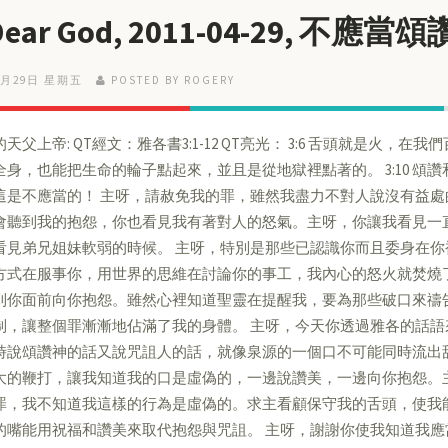
 Dear God, 2011-04-29, 不
4月29日 星期五
POSTED BY ROGERY
天父上帝: QT經文：雅各書3:1-12 QT亮光： 3:6 舌頭就是火
全身，也能把生命的輪子點起來，並且是從地獄裡點著的。 3:10 頌
這是不應當的！ 主呀，請赦免我的罪，雖然我盡力不對人說沒有益
會聽到我的抱怨，你也看見我有著對人的怒氣。主呀，你讓我看見一
看見弟兄姐妹軟弱的時候。 主呀，特別是那些已認識你而且委身在
方式在服事你，用世界的思維在討論你的事工，我內心的怒火就焚燒
到你面前向你抱怨。雖然心裡知道聖靈在提醒我，要為那些破口來禱
制，讓整個罪漸漸地佔滿了我的身體。 主呀，今天你透過雅各的話
時說頌讚神的話又說咒詛人的話，就像泉源的一個口不可能同時流出
大的鞭打，讓我知道我的口是虛偽的，一邊說讚美，一邊向你抱怨。
罪，我不知道我這樣的行為是虛偽的。求主看顧保守我的舌頭，使我
的嘴能用祝福和讚美來取代抱怨與咒詛。 主呀，謝謝你使我知道我