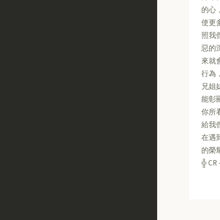
的心
使更
照我
惡的
來就
行為
兄姐
能彰
你所
給我
在遇
的榮
╬ CR 