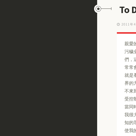
To
2011年
親愛的
污穢
們，
常常
就是
界的
不來
受控
當同
我很
知的
使我