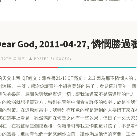
Dear God, 2011-04-27, 憐憫勝
4月27日 星期三
POSTED BY ROGERY
天父上帝: QT經文：雅各書2:1-13 QT亮光： 2:13 因為那不憐
判誇勝。 主呀，感謝你讓青年小組有美好的果子，看見這群青年一
耀你的榮耀。感謝你讓我經歷這一切，讓我知道家不是講道理的地方
人的軟弱就想指責對方，特別在青年中間看見許多的軟弱，於是乎我
罰的對策。在這懲罰當中，我特別有印象的就是遲到的人要留下來在
我在這事上看見，雖然懲罰在短暫之內有一些效果，但日子一久大家
同在，在我被聖靈觸摸過後，你漸漸引導我去憐憫這群孩子，不是看
心的需要，進而帶他們一起來到你面前，讓你滿足他們的需要。主呀