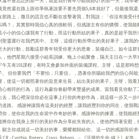
永遠不會忘記的那一天，就是我們青年小組開始QT的那一天，我帶
我竟然還在路上跟你爭執著說要不要先買個5,6本就好了，但最後我還
在那路上，撒旦的謊言也不斷在攻擊著我，對我說：「你沒有接受什
以嗎？」其實那時我信心真的很軟弱，但感謝主有你的憐憫，使我能
這小小的信心讓我有了行動，而這行動所結的果子，真的是超乎我所
到聖靈運行在我們其中。 主呀，這樣行動所帶出的美好果子，讓我
更大的行動，鼓勵這群青年領受你更大的恩膏，裝備自己。如今這群
人，他們星期六接受小組長訓練、晚上小組聚會，隔天主日在一大早
下午又有101課程，有時又會參加外面的裝備課程。主呀，這是那時想
子。 但你要我們「不要怕，只要信」，憑著你所賜給我們的信心與
灌，使這一切都照著你的旨意來生長，結出美好的果子。主呀，我看
信心相符的行為，這行為蒙你眷顧帶來豐盛的成果。當我看見你動了
出去，我心裡深信你必在這事上行你的奇妙作為，就這樣一步又一步
的道路。 感謝神讓我有這美好的經歷，讓我經歷到你的同在，使我
望你，使你在我的生命當中作奇妙的事。感謝神你的揀選，使我能經
能將你在我身上所行的美好作為分享給失喪的人，使他們得著安慰，
，願主你成就這一切美好的事，榮耀都歸給你。 這一切的感謝與祈
CR - Cynthia, Rogery... Cross, Reborn... -- 《活潑的生命-線上》4/28,...