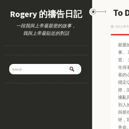
To
Rogery 的禱告日記
一段我與上帝最親密的故事，
2011年
我與上帝最貼近的對話
親愛的
事。
冒。
生得
慕的
穩定
路，
擾亂
別人
與那
呀，
奔命