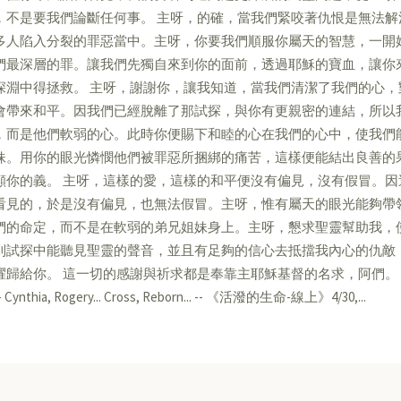
，不是要我們論斷任何事。 主呀，的確，當我們緊咬著仇恨是無法
多人陷入分裂的罪惡當中。主呀，你要我們順服你屬天的智慧，一開
們最深層的罪。讓我們先獨自來到你的面前，透過耶穌的寶血，讓你
深淵中得拯救。 主呀，謝謝你，讓我知道，當我們清潔了我們的心
會帶來和平。因我們已經脫離了那試探，與你有更親密的連結，所以
，而是他們軟弱的心。此時你便賜下和睦的心在我們的心中，使我們
妹。用你的眼光憐憫他們被罪惡所捆綁的痛苦，這樣便能結出良善的
顯你的義。 主呀，這樣的愛，這樣的和平便沒有偏見，沒有假冒。
看見的，於是沒有偏見，也無法假冒。主呀，惟有屬天的眼光能夠帶
們的命定，而不是在軟弱的弟兄姐妹身上。主呀，懇求聖靈幫助我，
到試探中能聽見聖靈的聲音，並且有足夠的信心去抵擋我內心的仇敵
耀歸給你。 這一切的感謝與祈求都是奉靠主耶穌基督的名求，阿們。
- Cynthia, Rogery... Cross, Reborn... -- 《活潑的生命-線上》4/30,...