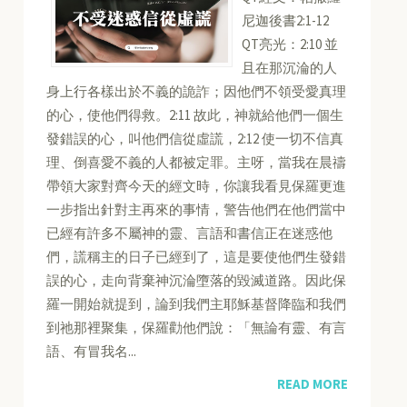
尼迦後書2:1-12
QT亮光：2:10 並
且在那沉淪的人
身上行各樣出於不義的詭詐；因他們不領受愛真理
的心，使他們得救。2:11 故此，神就給他們一個生
發錯誤的心，叫他們信從虛謊，2:12 使一切不信真
理、倒喜愛不義的人都被定罪。主呀，當我在晨禱
帶領大家對齊今天的經文時，你讓我看見保羅更進
一步指出針對主再來的事情，警告他們在他們當中
已經有許多不屬神的靈、言語和書信正在迷惑他
們，謊稱主的日子已經到了，這是要使他們生發錯
誤的心，走向背棄神沉淪墮落的毀滅道路。因此保
羅一開始就提到，論到我們主耶穌基督降臨和我們
到祂那裡聚集，保羅勸他們說：「無論有靈、有言
語、有冒我名...
READ MORE