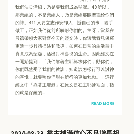
我們沾染污穢，乃是要我們成為聖潔。4:8 所以，
那棄絕的，不是棄絕人，乃是棄絕那賜聖靈給你們
的神。4:11 又要立志作安靜人，辦自己的事，親手
做工，正如我們從前所吩咐你們的。主呀，當我在
晨禱帶領大家對齊今天的經文時，你讓我看見保羅
更進一步具體描述和教導，如何在日常的生活當中
真實成為聖潔，活出討神喜悅的生命。因此經文在
一開始提到：「我們靠著主耶穌求你們，勸你們，
你們既然受了我們的教訓，知道該怎樣行可以討神
的喜悅，就要照你們現在所行的更加勉勵。」這裡
經文中「靠著主耶穌」在原文是在主耶穌裡面，指
的就是保羅的...
READ MORE
2024-08-23, 靠主補滿信心不足增長相