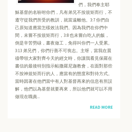
們，我們奉主耶
穌基督的名吩咐你們，凡有弟兄不按規矩而行，不
遵守從我們所受的教訓，就當遠離他。3:7 你們自
己原知道應當怎樣效法我們。因為我們在你們中
間，未嘗不按規矩而行，3:8 也未嘗白吃人的飯，
倒是辛苦勞碌，晝夜做工，免得叫你們一人受累。
3:13 弟兄們，你們行善不可喪志。主呀，當我在晨
禱帶領大家對齊今天的經文時，你讓我看見保羅在
書信的最後特別指示帖撒羅尼迦教會，在面對那些
不按神規矩而行的人，應當有的態度和對待方式。
當時因著在他們當中有人對基督再來的信息有所誤
解，他們以為基督就要再來，所以他們就可以不用
做現在職責...
READ MORE