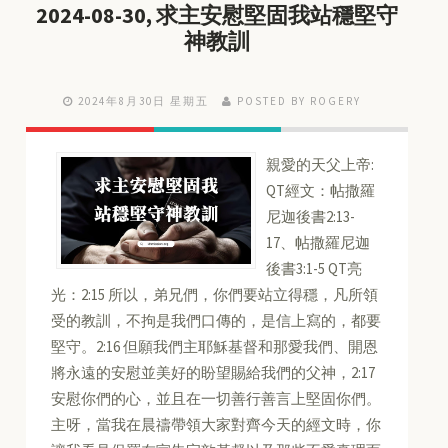
2024-08-30, 求主安慰堅固我站穩堅守
神教訓
2024年8月30日 星期五
POSTED BY ROGERY
親愛的天父上帝:
QT經文：帖撒羅
尼迦後書2:13-
17、帖撒羅尼迦
後書3:1-5 QT亮
光：2:15 所以，弟兄們，你們要站立得穩，凡所領
受的教訓，不拘是我們口傳的，是信上寫的，都要
堅守。2:16 但願我們主耶穌基督和那愛我們、開恩
將永遠的安慰並美好的盼望賜給我們的父神，2:17
安慰你們的心，並且在一切善行善言上堅固你們。
主呀，當我在晨禱帶領大家對齊今天的經文時，你