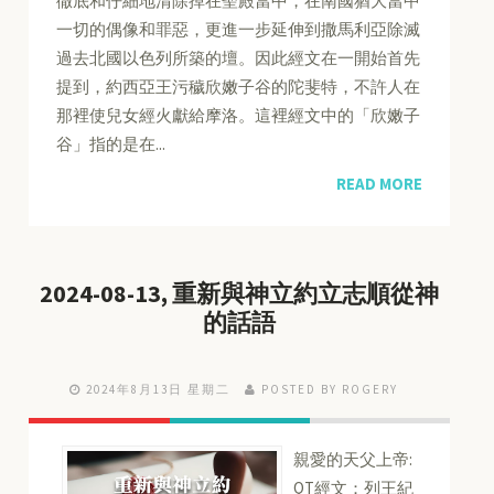
徹底和仔細地清除掉在聖殿當中，在南國猶大當中
一切的偶像和罪惡，更進一步延伸到撒馬利亞除滅
過去北國以色列所築的壇。因此經文在一開始首先
提到，約西亞王污穢欣嫩子谷的陀斐特，不許人在
那裡使兒女經火獻給摩洛。這裡經文中的「欣嫩子
谷」指的是在...
READ MORE
2024-08-13, 重新與神立約立志順從神
的話語
2024年8月13日 星期二
POSTED BY ROGERY
親愛的天父上帝:
QT經文：列王紀