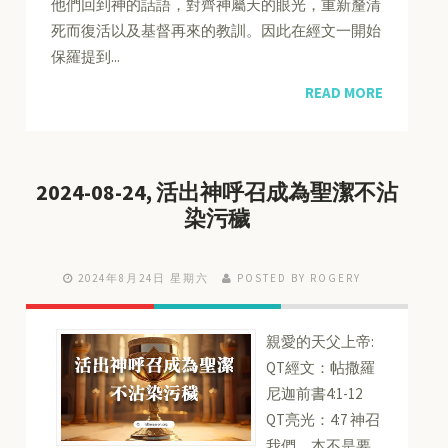
他們回到神的話語，對齊神屬天的眼光，重新釐清
死而復活以及基督再來的教訓。因此在經文一開始
保羅提到...
READ MORE
2024-08-24, 活出神呼召成為聖潔不沾
染污穢
2024年8月24日 星期六
POSTED BY ROGERY
親愛的天父上帝:
QT經文：帖撒羅
尼迦前書4:1-12
QT亮光：4:7 神召
我們，本不是要