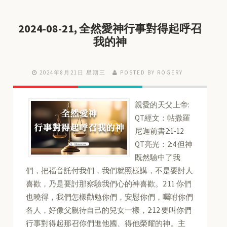
2024-08-21, 全然愛神行事對得起呼召
我的神
2024年8月21日 星期三
POSTED BY ROGERY
親愛的天父上帝:
QT經文：帖撒羅
尼迦前書2:1-12
QT亮光：2:4 但神
既然驗中了我
們，把福音託付我們，我們就照樣講，不是要討人
喜歡，乃是要討那察驗我們心的神喜歡。2:11 你們
也曉得，我們怎樣勸勉你們，安慰你們，囑咐你們
各人，好像父親待自己的兒女一樣，2:12 要叫你們
行事對得起那召你們進他國、得他榮耀的神。主