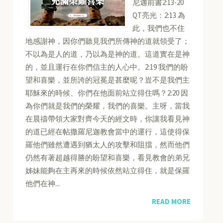
尼迦前書2:13-20
QT亮光：2:13 為
此，我們也不住
地感謝神，因你們聽見我們所傳神的道就領受了；
不以為是人的道，乃以為是神的道。這道實在是神
的，並且運行在你們信主的人心中。2:19 我們的盼
望和喜樂，並所誇的冠冕是甚麼呢？豈不是我們主
耶穌來的時候、你們在他面前站立得住嗎？2:20 因
為你們就是我們的榮耀，我們的喜樂。主呀，當我
在晨禱帶領大家對齊今天的經文時，你讓我看見神
的道已經在帖撒羅尼迦教會當中的運行，這使得保
羅他們雖然遭遇到猶太人的攻擊和阻擋，然而他們
仍然有著超越得勝的盼望和喜樂，看見教會的弟兄
姊妹能夠在主再來的時候依然站立得住，就是保羅
他們在神...
READ MORE