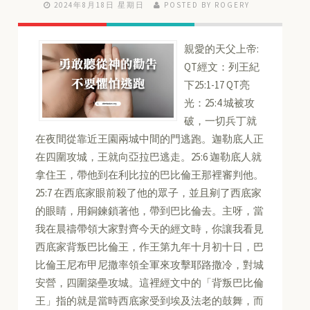
2024年8月18日 星期日
POSTED BY ROGERY
親愛的天父上帝:
QT經文：列王紀
下25:1-17 QT亮
光：25:4 城被攻
破，一切兵丁就
在夜間從靠近王園兩城中間的門逃跑。迦勒底人正
在四圍攻城，王就向亞拉巴逃走。25:6 迦勒底人就
拿住王，帶他到在利比拉的巴比倫王那裡審判他。
25:7 在西底家眼前殺了他的眾子，並且剜了西底家
的眼睛，用銅鍊鎖著他，帶到巴比倫去。主呀，當
我在晨禱帶領大家對齊今天的經文時，你讓我看見
西底家背叛巴比倫王，作王第九年十月初十日，巴
比倫王尼布甲尼撒率領全軍來攻擊耶路撒冷，對城
安營，四圍築壘攻城。這裡經文中的「背叛巴比倫
王」指的就是當時西底家受到埃及法老的鼓舞，而