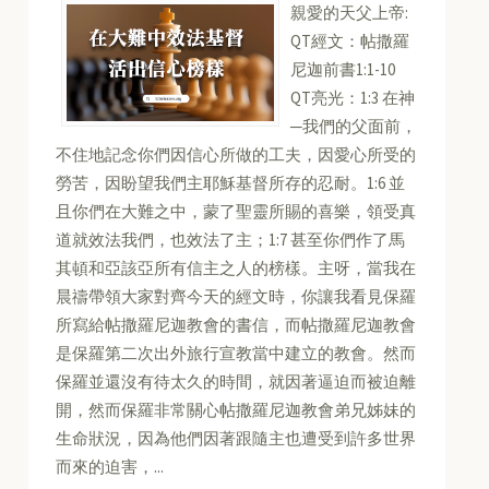
親愛的天父上帝:
QT經文：帖撒羅
尼迦前書1:1-10
QT亮光：1:3 在神
─我們的父面前，
不住地記念你們因信心所做的工夫，因愛心所受的
勞苦，因盼望我們主耶穌基督所存的忍耐。1:6 並
且你們在大難之中，蒙了聖靈所賜的喜樂，領受真
道就效法我們，也效法了主；1:7 甚至你們作了馬
其頓和亞該亞所有信主之人的榜樣。主呀，當我在
晨禱帶領大家對齊今天的經文時，你讓我看見保羅
所寫給帖撒羅尼迦教會的書信，而帖撒羅尼迦教會
是保羅第二次出外旅行宣教當中建立的教會。然而
保羅並還沒有待太久的時間，就因著逼迫而被迫離
開，然而保羅非常關心帖撒羅尼迦教會弟兄姊妹的
生命狀況，因為他們因著跟隨主也遭受到許多世界
而來的迫害，...