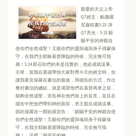
親愛的天父上帝:
QT經文：帖撒羅
尼迦前書5:23-28
QT亮光：5:23 願
賜平安的神親自
使你們全然成聖！又願你們的靈與魂與身子得蒙保
守，在我們主耶穌基督降臨的時候，完全無可指
摘！5:24 那召你們的本是信實的，他必成就這事。
主呀，當我在晨禱帶領大家對齊今天的經文時，你
讓我看見保羅在書信的最後，用禱告的方式，作出
整封書信的總結，就是渴望他們在基督再來之前，
能夠全然成聖，宣告神在他們身上的旨意，並且在
禱告中把他們帶到神的面前，求主親自成就這事。
因此保羅在一開始就宣告：「願賜平安的神親自使
你們全然成聖！又願你們的靈與魂與身子得蒙保
守，在我主耶穌基督降臨的時候，完全無可指
摘！」這裡「賜平安的神...