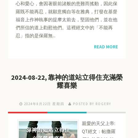
心和愛心，會因著眼前諸般的患難而搖動，因此保
羅既不能再忍，就願意獨自等在雅典，打發在基督
福音上作神執事的提摩太前去，堅固他們，並在他
們所信的道上勸慰他們。這裡經文中的「不能再
忍」指的是保羅無...
READ MORE
2024-08-22, 靠神的道站立得住充滿榮
耀喜樂
2024年8月22日 星期四
POSTED BY ROGERY
親愛的天父上帝:
QT經文：帖撒羅