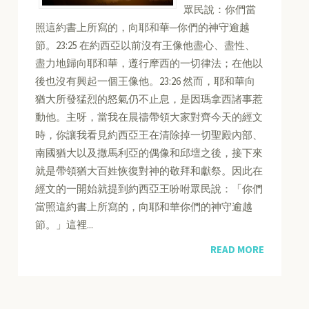
眾民說：你們當
照這約書上所寫的，向耶和華─你們的神守逾越
節。23:25 在約西亞以前沒有王像他盡心、盡性、
盡力地歸向耶和華，遵行摩西的一切律法；在他以
後也沒有興起一個王像他。23:26 然而，耶和華向
猶大所發猛烈的怒氣仍不止息，是因瑪拿西諸事惹
動他。主呀，當我在晨禱帶領大家對齊今天的經文
時，你讓我看見約西亞王在清除掉一切聖殿內部、
南國猶大以及撒馬利亞的偶像和邱壇之後，接下來
就是帶領猶大百姓恢復對神的敬拜和獻祭。因此在
經文的一開始就提到約西亞王吩咐眾民說：「你們
當照這約書上所寫的，向耶和華你們的神守逾越
節。」這裡...
READ MORE