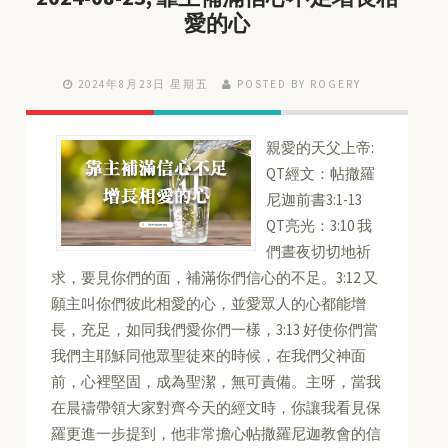
愛的心
2024年8月23日 星期五
POSTED BY ROGERY
親愛的天父上帝:
QT經文：帖撒羅
尼迦前書3:1-13
QT亮光：3:10 我
們晝夜切切地祈
求，要見你們的面，補滿你們信心的不足。3:12 又
願主叫你們彼此相愛的心，並愛眾人的心都能增
長，充足，如同我們愛你們一樣，3:13 好使你們當
我們主耶穌同他眾聖徒來的時候，在我們父神面
前，心裡堅固，成為聖潔，無可責備。主呀，當我
在晨禱帶領大家對齊今天的經文時，你讓我看見保
羅更進一步提到，他非常擔心帖撒羅尼迦教會的信