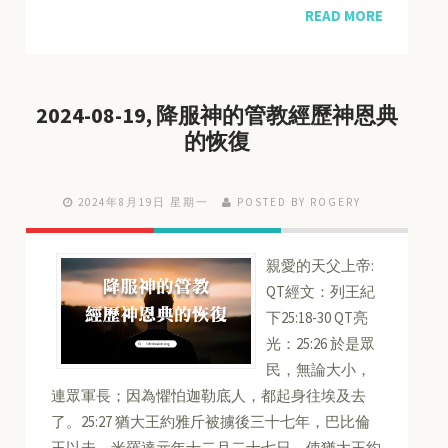
READ MORE
2024-08-19, 降服神的管教經歷神恩典
的恢復
2024年8月19日 星期一
POSTED BY ROGERY
親愛的天父上帝:
QT經文：列王紀
下25:18-30 QT亮
光：25:26 於是眾
民，無論大小，
連眾軍長；因為懼怕迦勒底人，都起身往埃及去
了。25:27 猶大王約雅斤被擄後三十七年，巴比倫
王以未．米羅達元年十二月二十七日，使猶大王約