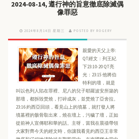
2024-08-14, 遵行神的旨意徹底除滅偶
像罪惡
2024年8月14日 星期三
POSTED BY ROGERY
親愛的天父上帝:
QT經文：列王紀
下23:10-20 QT亮
光：23:15 他將伯
特利的壇，就是
叫以色列人陷在罪裡、尼八的兒子耶羅波安所築的
那壇，都拆毀焚燒，打碎成灰，並焚燒了亞舍拉。
23:16 約西亞回頭，看見山上的墳墓，就打發人將
墳墓裡的骸骨取出來，燒在壇上，污穢了壇，正如
從前神人宣傳耶和華的話。主呀，當我在晨禱帶領
大家對齊今天的經文時，你讓我看見約西亞王非常