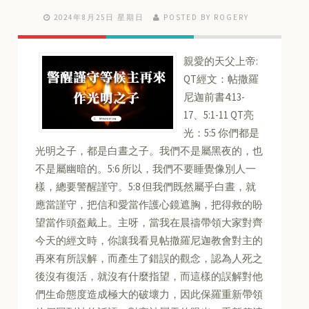
2024年8月25日 星期日
POSTED BY ROGERY
親愛的天父上帝:
QT經文：帖撒羅
尼迦前書4:13-
17、5:1-11 QT亮
光：5:5 你們都是
光明之子，都是白晝之子。我們不是屬黑夜的，也
不是屬幽暗的。5:6 所以，我們不要睡覺像別人一
樣，總要警醒謹守。5:8 但我們既然屬乎白晝，就
應當謹守，把信和愛當作護心鏡遮胸，把得救的盼
望當作頭盔戴上。主呀，當我在晨禱帶領大家對齊
今天的經文時，你讓我看見帖撒羅尼迦教會對主的
再來有所誤解，而產生了錯誤的觀念，認為人死之
後沒有復活，就沒有什麼指望，而這樣的誤解對他
們生命態度造成極大的破壞力，因此保羅重新帶領