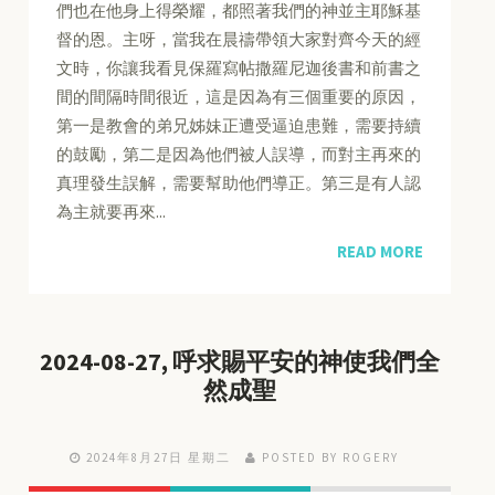
們也在他身上得榮耀，都照著我們的神並主耶穌基
督的恩。主呀，當我在晨禱帶領大家對齊今天的經
文時，你讓我看見保羅寫帖撒羅尼迦後書和前書之
間的間隔時間很近，這是因為有三個重要的原因，
第一是教會的弟兄姊妹正遭受逼迫患難，需要持續
的鼓勵，第二是因為他們被人誤導，而對主再來的
真理發生誤解，需要幫助他們導正。第三是有人認
為主就要再來...
READ MORE
2024-08-27, 呼求賜平安的神使我們全
然成聖
2024年8月27日 星期二
POSTED BY ROGERY