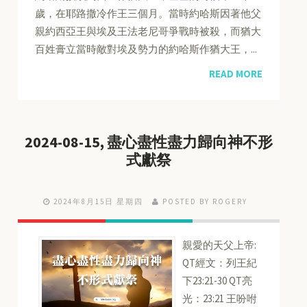
歲，在耶路撒冷作王三個月。當時約哈斯因著他父
親約西亞王與埃及王法老尼哥爭戰時被殺，而猶大
百姓膏立當時敵對埃及勢力的約哈斯作猶大王，...
READ MORE
2024-08-15, 盡心盡性盡力歸向神不形
式獻祭
2024年8月15日 星期四
POSTED BY ROGERY
親愛的天父上帝:
QT經文：列王紀
下23:21-30 QT亮
光：23:21 王吩咐