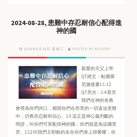
2024-08-28, 患難中存忍耐信心配得進
神的國
2024年8月28日 星期三
POSTED BY ROGERY
親愛的天父上帝:
QT經文：帖撒羅
尼迦後書1:1-12
QT亮光：1:4 甚至
我們在神的各教
會裡為你們誇口，都因你們在所受的一切逼迫患難
中，仍舊存忍耐和信心。1:5 這正是神公義判斷的
明證，叫你們可算配得神的國；你們就是為這國受
苦。1:12 叫我們主耶穌的名在你們身上得榮耀，你