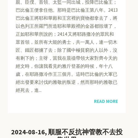
親、臣僕、首領、太監一同出城，投降巴比倫王；
巴比倫王便拿住他。那時是巴比倫王第八年。24:13
巴比倫王將耶和華殿和王宮裡的寶物都拿去了，將
以色列王所羅門所造耶和華殿裡的金器都毀壞了，
正如耶和華所說的；24:14 又將耶路撒冷的眾民和
眾首領，並所有大能的勇士，共一萬人，連一切木
匠、鐵匠都擄了去；除了國中極貧窮的人以外，沒
有剩下的；主呀，當我在晨禱帶領大家對齊今天的
經文時，你讓我看見約雅斤登基的時候，年十八
歲，在耶路撒冷作王三個月。這時巴比倫的大軍已
經出發要來討伐約雅敬的叛逆，然而那時約雅敬已
經死去，進...
READ MORE
2024-08-16, 順服不反抗神管教不去投