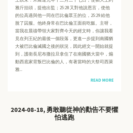
雅斤抬頭，提他出監；25:28 又對他說恩言，使他
的位高過與他一同在巴比倫眾王的位，25:29 給他
脫了囚服。他終身常在巴比倫王面前吃飯。主呀，
當我在晨禱帶領大家對齊今天的經文時，你讓我看
見在列王紀的最後一個段落，更進一步提到南國猶
大被巴比倫滅國之後的狀況，因此經文一開始就提
到，護衛長尼布撒拉旦拿住了在南國猶大當中，煽
動西底家背叛巴比倫的人，有著當時的大祭司西萊
雅...
READ MORE
2024-08-18, 勇敢聽從神的勸告不要懼
怕逃跑