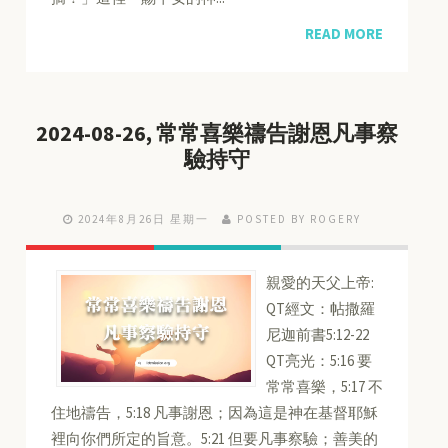
READ MORE
2024-08-26, 常常喜樂禱告謝恩凡事察
驗持守
2024年8月26日 星期一
POSTED BY ROGERY
親愛的天父上帝:
QT經文：帖撒羅
尼迦前書5:12-22
QT亮光：5:16 要
常常喜樂，5:17 不
住地禱告，5:18 凡事謝恩；因為這是神在基督耶穌
裡向你們所定的旨意。5:21 但要凡事察驗；善美的