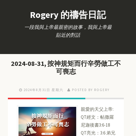
Rogery 的禱告日記
一段我與上帝最親密的故事，我與上帝最
貼近的對話
2024-08-31, 按神規矩而行辛勞做工不
可喪志
2024年8月31日 星期六
POSTED BY ROGERY
親愛的天父上帝:
QT經文：帖撒羅
尼迦後書3:6-18
QT亮光：3:6 弟兄