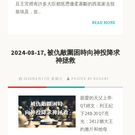
且王宮裡有許多大臣都慫恿優柔寡斷的西底家去投
靠埃及，並...
READ MORE
2024-08-17, 被仇敵圍困時向神投降求
神拯救
2024年8月17日 星期六
POSTED BY ROGERY
親愛的天父上帝:
QT經文：列王紀
下24:8-20 QT亮
光：24:12 猶大王
約雅斤和他母