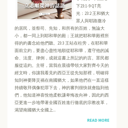
下23:1-9 QT亮
光：23:2 王和猶大
眾人與耶路撒冷
的居民，並祭司、先知，和所有的百姓，無論大
小，都一同上到耶和華的殿；王就把耶和華殿裡所
得的約書念給他們聽。23:3 王站在柱旁，在耶和華
面前立約，要盡心盡性地順從耶和華，遵守他的誡
命、法度、律例，成就這書上所記的約言。眾民都
服從這約。主呀，當我在晨禱帶領大家對齊今天的
經文時，你讓我看見約西亞王從先知那裡，明確得
知到神要降災禍在南國猶大，如果他們在一直這樣
持續敬拜偶像犯罪下去，神的審判很快就會臨到他
們，他知道神喜悅他柔軟謙卑悔改向神，因此約西
亞更進一步地帶著全國百姓進行徹底的宗教改革，
渴望南國猶大全國上...
READ MORE