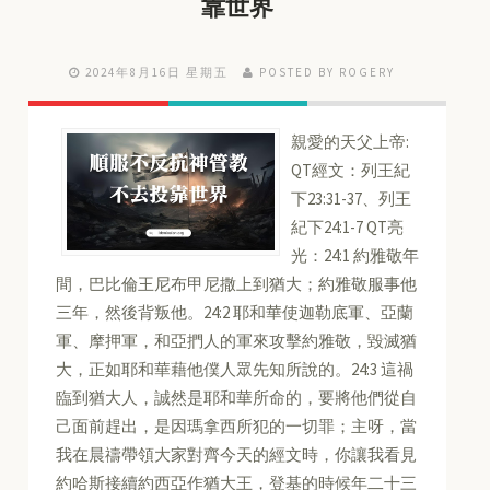
靠世界
2024年8月16日 星期五
POSTED BY ROGERY
親愛的天父上帝:
QT經文：列王紀
下23:31-37、列王
紀下24:1-7 QT亮
光：24:1 約雅敬年
間，巴比倫王尼布甲尼撒上到猶大；約雅敬服事他
三年，然後背叛他。24:2 耶和華使迦勒底軍、亞蘭
軍、摩押軍，和亞捫人的軍來攻擊約雅敬，毀滅猶
大，正如耶和華藉他僕人眾先知所說的。24:3 這禍
臨到猶大人，誠然是耶和華所命的，要將他們從自
己面前趕出，是因瑪拿西所犯的一切罪；主呀，當
我在晨禱帶領大家對齊今天的經文時，你讓我看見
約哈斯接續約西亞作猶大王，登基的時候年二十三