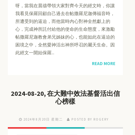
呀，當我在晨禱帶領大家對齊今天的經文時，你讓
我看見保羅回顧自己過去在帖撒羅尼迦傳福音時，
所遭受到的逼迫，而他當時內心對神全然獻上的
心，完成神所託付給他的使命的生命態度，來激勵
帖撒羅尼迦教會弟兄姊妹的心，也能如此在逼迫的
困境之中，全然愛神活出神所呼召的屬天生命。因
此經文一開始保羅...
READ MORE
2024-08-20, 在大難中效法基督活出信
心榜樣
2024年8月20日 星期二
POSTED BY ROGERY