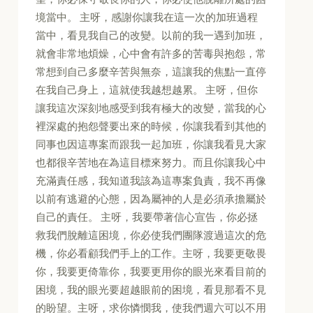
境當中。 主呀，感謝你讓我在這一次的加班過程
當中，看見我自己的改變。以前的我一遇到加班，
就會非常地煩燥，心中會有許多的苦毒與抱怨，常
常想到自己多麼辛苦與無奈，這讓我的焦點一直停
在我自己身上，這就使我越想越累。 主呀，但你
讓我這次深刻地感受到我有極大的改變，當我的心
裡深處的抱怨聲要出來的時候，你讓我看到其他的
同事也因這專案而跟我一起加班，你讓我看見大家
也都很辛苦地在為這目標來努力。而且你讓我心中
充滿責任感，我知道我該為這專案負責，我不再像
以前有逃避的心態，因為屬神的人是必須承擔屬於
自己的責任。 主呀，我要帶著信心宣告，你必拯
救我們脫離這困境，你必使我們團隊渡過這次的危
機，你必看顧我們手上的工作。主呀，我要更敬畏
你，我要更倚靠你，我要更用你的眼光來看目前的
困境，我的眼光要超越眼前的困境，看見那看不見
的盼望。主呀，求你憐憫我，使我們週六可以不用