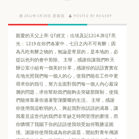
2012年3月29日 星期四
POSTED BY ROGERY
親愛的天父上帝: QT經文：出埃及記12:14-28 QT亮
光： 12:19 在你們各家中，七日之內不可有酵；因
為凡吃有酵之物的，無論是寄居的，是本地的，必
從以色列的會中剪除。 主呀，感謝你讓我們昨天
辦公室小組有一個美好分享，感謝你的話語實實在
在地光照我們每一個人的心，使我們能在工作中更
尋求你的指引，努力去面對我們每一個人內心最深
層的問題，求你幫助我們能夠去突破那限制，使我
們能倚靠著你過著聖潔榮耀的生活。 主呀，感謝
你使用我這軟弱的人，興起我對你話語的渴慕，讓
我看見這世代的我們非常缺乏時間管理的窘境，而
你憐憫了我賜下你的話語使我領受如何戰勝這困
境。謝謝你使用我成為你的器皿，開始對青年傳講