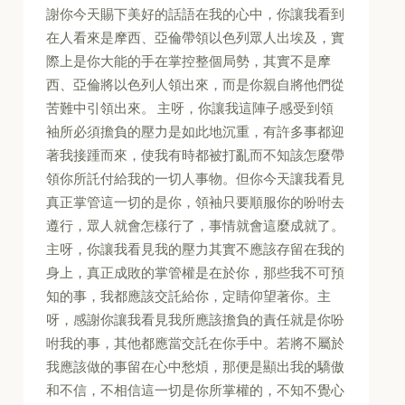
謝你今天賜下美好的話語在我的心中，你讓我看到
在人看來是摩西、亞倫帶領以色列眾人出埃及，實
際上是你大能的手在掌控整個局勢，其實不是摩
西、亞倫將以色列人領出來，而是你親自將他們從
苦難中引領出來。 主呀，你讓我這陣子感受到領
袖所必須擔負的壓力是如此地沉重，有許多事都迎
著我接踵而來，使我有時都被打亂而不知該怎麼帶
領你所託付給我的一切人事物。但你今天讓我看見
真正掌管這一切的是你，領袖只要順服你的吩咐去
遵行，眾人就會怎樣行了，事情就會這麼成就了。
主呀，你讓我看見我的壓力其實不應該存留在我的
身上，真正成敗的掌管權是在於你，那些我不可預
知的事，我都應該交託給你，定睛仰望著你。主
呀，感謝你讓我看見我所應該擔負的責任就是你吩
咐我的事，其他都應當交託在你手中。若將不屬於
我應該做的事留在心中愁煩，那便是顯出我的驕傲
和不信，不相信這一切是你所掌權的，不知不覺心