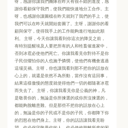
呀，感謝你讓我們團隊在昨天有很不錯的進度，感
謝你看顧保守我們，使我們能快速地分工合作。主
呀，也感謝你讓圖檔在昨天就到了我們的手上，使
我們可以在昨天就開始套圖了。主呀，謝謝你的看
顧與保守，使得我手上的工作能夠進行地如此順
利。 主呀，今天你讓我看到你這次的降災之前，
有特別提醒埃及人要把所有的人和牲畜催進家中，
否則冰雹必使他們死亡。你讓我看見你對待不是你
子民但懼怕你的人也施予憐憫，使他們有機會逃過
這場災禍。主呀，你也讓我看到那不把你的話放在
心上的，就還是依然不為所動，當作沒有這回事，
結果這樣傲慢的態度就使得他們一切的都隨著冰雹
而失去了。 主呀，你讓我看見你是公義的神，凡
是敬畏你的，無論是你所揀選的或你所沒揀選的，
都能夠脫離患難。但是那些不把你的話放在心上
的，無論是你的子民或不是你的子民，你都降下你
的烈怒在他們身上。主呀，你的話語讓我看見盼
望，你必保守敬畏你的人，你必使他脫離所處的困