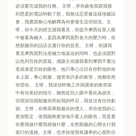
必須要完成我的任務。 主呀，求你赦免我當我接
到慧柔的電話時動了怒，我無法忍受被這樣地被誤
會，我應當耐心地解釋為何會發生這些狀況。主
呀，你今天的經文讓我看見，你提升摩西在眾人眼
中被看為極大，是因為摩西面對各方的壓力時，依
然順服你的話語去遵行你的旨意。 主呀，你讓我
看見摩西面對法老極力地逼迫的同時，也必須面對
以色列百姓的質疑。感謝主你讓我看到摩西不看法
老或者是百姓的眼色，他只專心注目在你對他的命
令上面，專心順服，儘管有許多的衝突，他都依然
仰望你。 主呀，我深信昨晚工作與講座的衝突當
中有你美好的指引，雖然從別人眼中看此為損失，
但我深信我順服你所給我的呼召，我並沒有任何虧
損。主呀，你將高舉順服你的僕人，求你使我的心
更加堅定，使我能夠更加地不看人的眼色，而是看
你要我做什麼我就做什麼，全然順服的心態去行我
當行的道路。主呀，也求你使我有謙卑的心面對任