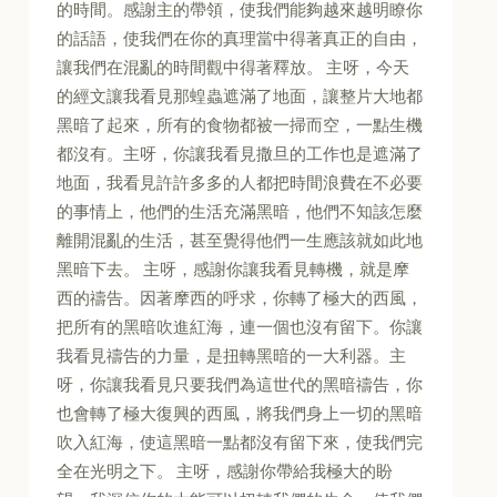
的時間。感謝主的帶領，使我們能夠越來越明瞭你
的話語，使我們在你的真理當中得著真正的自由，
讓我們在混亂的時間觀中得著釋放。 主呀，今天
的經文讓我看見那蝗蟲遮滿了地面，讓整片大地都
黑暗了起來，所有的食物都被一掃而空，一點生機
都沒有。主呀，你讓我看見撒旦的工作也是遮滿了
地面，我看見許許多多的人都把時間浪費在不必要
的事情上，他們的生活充滿黑暗，他們不知該怎麼
離開混亂的生活，甚至覺得他們一生應該就如此地
黑暗下去。 主呀，感謝你讓我看見轉機，就是摩
西的禱告。因著摩西的呼求，你轉了極大的西風，
把所有的黑暗吹進紅海，連一個也沒有留下。你讓
我看見禱告的力量，是扭轉黑暗的一大利器。主
呀，你讓我看見只要我們為這世代的黑暗禱告，你
也會轉了極大復興的西風，將我們身上一切的黑暗
吹入紅海，使這黑暗一點都沒有留下來，使我們完
全在光明之下。 主呀，感謝你帶給我極大的盼