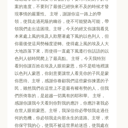
案的進度，不要到了最後已經快來不及的時候才發
現事情的嚴重性。 主呀，謝謝你這一路上的帶
領，使我走過死蔭的幽谷，使不可能變為可能，帶
領我們走出這困境。主呀，今天的經文你讓我看見
本來處上風的埃及人欺壓著處下風的以色列人，但
你最後使這局勢極度逆轉。使得處上風的埃及人大
大地跌落下來，而使得一直處下風遵行你話語的以
色列人頓時間爬上了最高點。 主呀，今天我特別
看到你讓百姓在埃及人眼前蒙恩，你不是暗地裡讓
以色列人蒙恩，你刻意要讓世人看見你的子民是蒙
你恩待。主呀，感謝你眷顧我們這些蒙你揀選的子
民，雖然我們在這世上不是最有權有勢的人，但我
們所倚靠的，是超越一切萬有的耶和華。 主呀，
感謝你讓我今天看到你對我的應許，你應許著我必
在世人眼前蒙恩。主呀，我深信你必帶領我走過任
何的危機，你必領我走向那永生的道路。主呀，求
你保守我的心，使我不被這世界給迷惑，使我處在