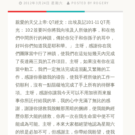
2012年3月24日 星期六
POSTED BY ROGERY
親愛的天父上帝: QT經文：出埃及記10:1-11 QT亮
光： 10:2 並要叫你將我向埃及人所做的事，和在他
們中間所行的神蹟，傳於你兒子和你孫子的耳中，
好叫你們知道我是耶和華。」 主呀，感謝你在我
們團隊當中行了神蹟，使我們在這短短幾天內完成
了長達兩三頁的工作項目。主呀，如果沒有你在這
當中動工，我們一定無法完成這混亂又繁雜的工
作，感謝你垂聽我的禱告，使我手裡所做的工作一
切順利，沒有一點阻礙地完成了手上所有的待辦事
項。 主呀，感謝你讓我今天可以不用加班而來服
事你所託付給我的羊，我的心中充滿了無比的感
謝，謝謝你拯救我脫離那黑暗的捆綁，使我能夠經
歷你那大能的拯救，你再一次在我生命當中使不可
能成為可能。主呀，本來大家都絕望地認為星期六
的班是必加不可，但感謝主，你帶給我盼望，使我