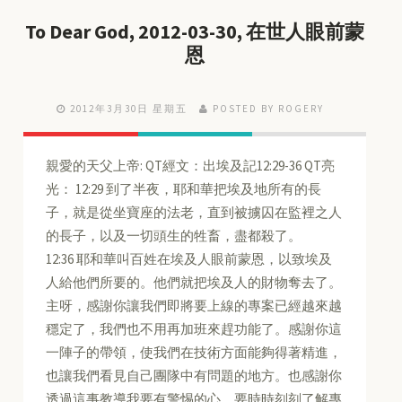
To Dear God, 2012-03-30, 在世人眼前蒙
恩
2012年3月30日 星期五
POSTED BY ROGERY
親愛的天父上帝: QT經文：出埃及記12:29-36 QT亮
光： 12:29 到了半夜，耶和華把埃及地所有的長
子，就是從坐寶座的法老，直到被擄囚在監裡之人
的長子，以及一切頭生的牲畜，盡都殺了。
12:36 耶和華叫百姓在埃及人眼前蒙恩，以致埃及
人給他們所要的。他們就把埃及人的財物奪去了。
主呀，感謝你讓我們即將要上線的專案已經越來越
穩定了，我們也不用再加班來趕功能了。感謝你這
一陣子的帶領，使我們在技術方面能夠得著精進，
也讓我們看見自己團隊中有問題的地方。也感謝你
透過這事教導我要有警惕的心，要時時刻刻了解專