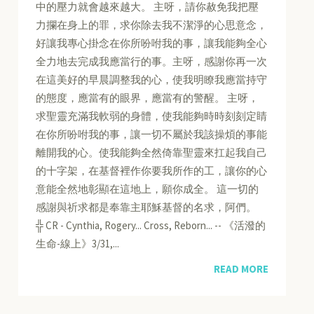
中的壓力就會越來越大。 主呀，請你赦免我把壓
力攔在身上的罪，求你除去我不潔淨的心思意念，
好讓我專心掛念在你所吩咐我的事，讓我能夠全心
全力地去完成我應當行的事。主呀，感謝你再一次
在這美好的早晨調整我的心，使我明瞭我應當持守
的態度，應當有的眼界，應當有的警醒。 主呀，
求聖靈充滿我軟弱的身體，使我能夠時時刻刻定睛
在你所吩咐我的事，讓一切不屬於我該操煩的事能
離開我的心。使我能夠全然倚靠聖靈來扛起我自己
的十字架，在基督裡作你要我所作的工，讓你的心
意能全然地彰顯在這地上，願你成全。 這一切的
感謝與祈求都是奉靠主耶穌基督的名求，阿們。
╬ CR - Cynthia, Rogery... Cross, Reborn... -- 《活潑的
生命-線上》3/31,...
READ MORE