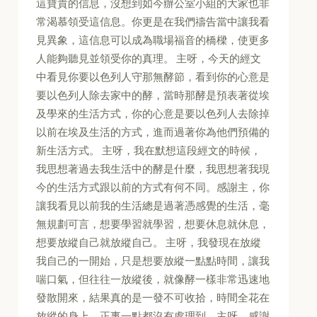
這寶貴的信息，沒想到如今辦公室小組的大家也非
常渴慕領受這信息。你更是在我們禱告當中讓我看
見異象，這信息可以成為職場福音的橋樑，使更多
人能夠聽見並領受你的真理。 主呀，今天的經文
中看見你要以色列人守那無酵節，看到你的心意是
要以色列人除去家中的酵，當時那酵是預表著從埃
及學來的生活方式，你的心意是要以色列人去除掉
以前在埃及生活的方式，進而過著你為他們預備的
新生活方式。 主呀，我在默想這段經文的時候，
我思想著過去我生活中的酵是什麼，我思想著我現
今的生活方式跟以前的方式有何不同。感謝主，你
讓我看見以前我的生活總是過著憑感覺的生活，毫
無規劃可言，想要學習就學習，想要休息就休息，
想要放縱自己就放縱自己。 主呀，我發現在放縱
我自己的一開始，只是想要放縱一點點時間，讓我
喘口氣，但往往一放縱後，就像酵一樣非常迅速地
發散開來，結果真的是一發不可收拾，時間全花在
放縱的身上，正事一點都沒有處理到。主呀，感謝