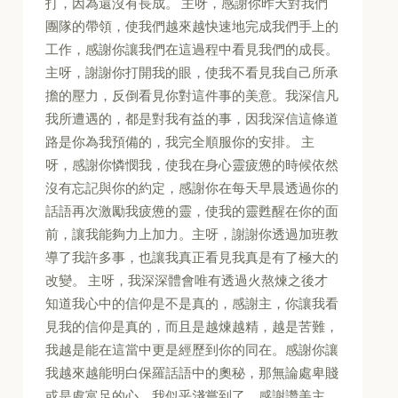
打，因為還沒有長成。 主呀，感謝你昨天對我們
團隊的帶領，使我們越來越快速地完成我們手上的
工作，感謝你讓我們在這過程中看見我們的成長。
主呀，謝謝你打開我的眼，使我不看見我自己所承
擔的壓力，反倒看見你對這件事的美意。我深信凡
我所遭遇的，都是對我有益的事，因我深信這條道
路是你為我預備的，我完全順服你的安排。 主
呀，感謝你憐憫我，使我在身心靈疲憊的時候依然
沒有忘記與你的約定，感謝你在每天早晨透過你的
話語再次激勵我疲憊的靈，使我的靈甦醒在你的面
前，讓我能夠力上加力。主呀，謝謝你透過加班教
導了我許多事，也讓我真正看見我真是有了極大的
改變。 主呀，我深深體會唯有透過火熬煉之後才
知道我心中的信仰是不是真的，感謝主，你讓我看
見我的信仰是真的，而且是越煉越精，越是苦難，
我越是能在這當中更是經歷到你的同在。感謝你讓
我越來越能明白保羅話語中的奧秘，那無論處卑賤
或是處富足的心，我似乎淺嘗到了，感謝讚美主，