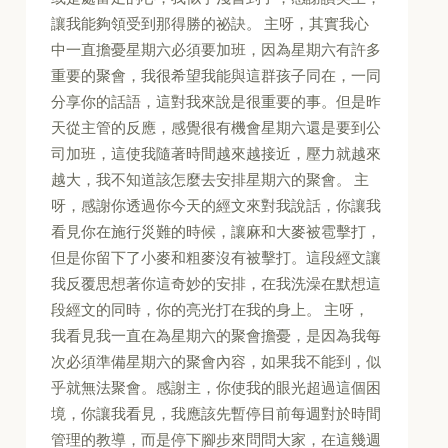
讓我能夠領受到那得勝的祕訣。 主呀，其實我心
中一直擔憂星期六必須要加班，因為星期六有許多
重要的聚會，我很希望我能與這群孩子同在，一同
分享你的話語，這對我來說是很重要的事。但是昨
天從主管的反應，感覺很有機會星期六還是要到公
司加班，這使我隨著時間越來越接近，壓力就越來
越大，我不知道該怎麼去安排星期六的聚會。 主
呀，感謝你透過你今天的經文來對我說話，你讓我
看見你在施行災難的時候，讓麻和大麥被雹擊打，
但是你留下了小麥和粗麥沒有被擊打。這段經文讓
我反覆思想著你這奇妙的安排，在我洗澡在默想這
段經文的同時，你的亮光打在我的身上。 主呀，
我看見我一直在為星期六的聚會擔憂，是因為我每
次必須準備星期六的聚會內容，如果我不能到，似
乎就無法聚會。感謝主，你使我的眼光超過這個困
境，你讓我看見，我應該先暫停目前每週對於時間
管理的教導，而是停下腳步來問問大家，在這幾週