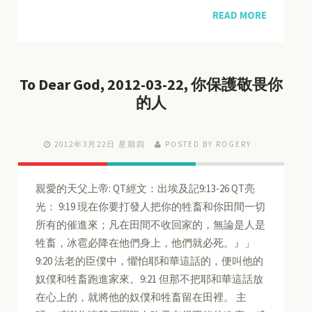
READ MORE
To Dear God, 2012-03-22, 你保護敬畏你
的人
2012年3月22日 星期四
POSTED BY ROGERY
親愛的天父上帝: QT經文：出埃及記9:13-26 QT亮
光： 9:19 現在你要打發人把你的牲畜和你田間一切
所有的催進來；凡在田間不收回家的，無論是人是
牲畜，冰雹必降在他們身上，他們就必死。』」
9:20 法老的臣僕中，懼怕耶和華這話的，便叫他的
奴僕和牲畜跑進家來。9:21 但那不把耶和華這話放
在心上的，就將他的奴僕和牲畜留在田裡。 主