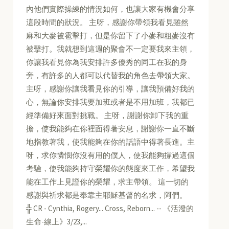
內他們實際操練的情況如何，也讓大家有機會分享
這段時間的狀況。 主呀，感謝你帶領我看見雖然
麻和大麥被雹擊打，但是你留下了小麥和粗麥沒有
被擊打。我就想到這週的聚會不一定要我來主領，
你讓我看見你為我安排許多優秀的同工在我的身
旁，有許多的人都可以代替我的角色去帶領大家。
主呀，感謝你讓我看見你的引導，讓我預備好我的
心，無論你安排我要加班或者是不用加班，我都已
經準備好來面對挑戰。 主呀，謝謝你卸下我的重
擔，使我能夠在你裡面得著安息，謝謝你一直不斷
地指教著我，使我能夠在你的話語中得著長進。主
呀，求你憐憫你沒有用的僕人，使我能夠撐過這個
考驗，使我能夠持守榮耀你的態度來工作，希望我
能在工作上見證你的榮耀，求主帶領。 這一切的
感謝與祈求都是奉靠主耶穌基督的名求，阿們。
╬ CR - Cynthia, Rogery... Cross, Reborn... -- 《活潑的
生命-線上》3/23,...