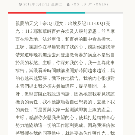
2012年3月27日 星期二
POSTED BY ROGERY
親愛的天父上帝: QT經文：出埃及記11:1-10 QT亮
光： 11:3 耶和華叫百姓在埃及人眼前蒙恩，並且摩
西在埃及地、法老臣僕，和百姓的眼中看為極大。
主呀，謝謝你在早晨安撫了我的心，感謝你讓我清
楚知道昨晚我無法去到雙連教會參加講座不是出自
於我的私慾。主呀，你深知我的心，我一直為此事
禱告，當眼看著時間離講座開始時間越來越近，我
的心越來越緊張，我不住地禱告。我的內心很想對
主管們提出我必須去參加講座，提早離開。 主
呀，但聖靈阻止我說這句話，因為祂讓我看見我該
擔負的責任，我不應該順著自己想要的，去撇下我
的責任，而是要與大家一起測試即將上線的產品。
主呀，感謝你安慰我失望的心，使我打起精神全心
努力地協助這一切的工作順利完成。因為我深信你
將我擺在我的同事當中，就是要為你作鹽作光，我