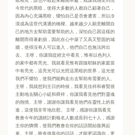
敢相見，誰也不敢起來離開本處，就讓我感受到現
今世代的黑暗，使得大多數的人都自己顧著自己，
因為內心充滿黑暗，懼怕自己是否會遭害，所以冷
漠成為這世代溝通的橋樑。越來越少人願意離開自
己的地方去幫助需要幫助的人，深怕自己因這樣的
離開而得著虧損，因此在心中築了又高又堅固的城
牆，使得沒有人可以進入，他們自己也無法跨出
去。 主呀，你讓我從經文中看見，惟有以色列人
的家中都有亮光。我就看見惟有跟隨耶穌的家庭當
中有亮光，這亮光可以光照這黑暗的世界，這光使
我們不懼怕，使我們能夠走出去幫助有需要的人。
主呀，我就想到主日的時候，我看見佳祥和睿賢很
主動地去關心小緹和舜祥，你讓我看見他們對靈魂
的熱情。主呀，謝謝你讓我看見他們在靈性上的長
進，這使我非常地欣慰。 主呀，感謝你讓我看見
教會今年的讀經計劃報名人數成長到七十人，感謝
主你的憐憫，使我們教會在你的話語開始復興起
來。主呀，唯有倚靠你的話語，才能更認識你，更