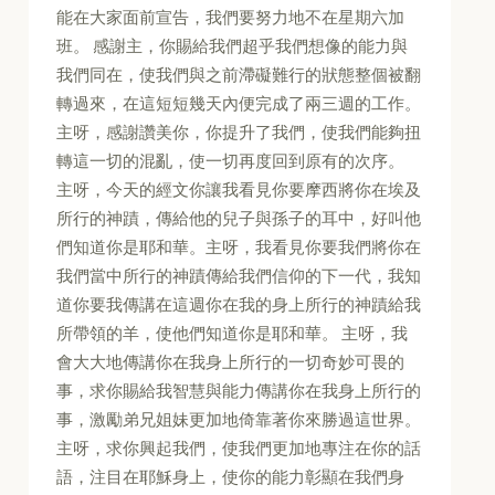
能在大家面前宣告，我們要努力地不在星期六加
班。 感謝主，你賜給我們超乎我們想像的能力與
我們同在，使我們與之前滯礙難行的狀態整個被翻
轉過來，在這短短幾天內便完成了兩三週的工作。
主呀，感謝讚美你，你提升了我們，使我們能夠扭
轉這一切的混亂，使一切再度回到原有的次序。
主呀，今天的經文你讓我看見你要摩西將你在埃及
所行的神蹟，傳給他的兒子與孫子的耳中，好叫他
們知道你是耶和華。主呀，我看見你要我們將你在
我們當中所行的神蹟傳給我們信仰的下一代，我知
道你要我傳講在這週你在我的身上所行的神蹟給我
所帶領的羊，使他們知道你是耶和華。 主呀，我
會大大地傳講你在我身上所行的一切奇妙可畏的
事，求你賜給我智慧與能力傳講你在我身上所行的
事，激勵弟兄姐妹更加地倚靠著你來勝過這世界。
主呀，求你興起我們，使我們更加地專注在你的話
語，注目在耶穌身上，使你的能力彰顯在我們身