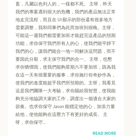
畜，凡屬以色列人的，一樣都不死。 主呀，昨天
我們的專案遇到很大的危機，我們的產品無法正常
地走完流程，而且在 UI 顯示的部份還有很多地方
需要調整，我和同事們為此而加班到很晚。主呀，
可能這一週我們都需要加班才能趕完這產品的預期
功能，求你保守我們所有人的心，使我們能平靜下
我們的心，讓我們能合一地一同解決這問題，而不
要因此分裂，求主保守我們的合一。 主呀，也懇
求你憐憫我，使我們能夠星期六不要加班，因為我
在這一天有很重要的服事，求你施行你奇妙作為，
使我們的進度能超乎我們所預期的。主呀，我看見
這是我們團隊一大考驗，求你賜給我智慧，使我能
夠充分地協調大家的工作，調度出一個適合大家的
節奏。也求你保守 Jason 能穩定他的心，加添力量
給他，使他能夠在這壓力下有更好的成長。 主
呀，求你保守...
READ MORE