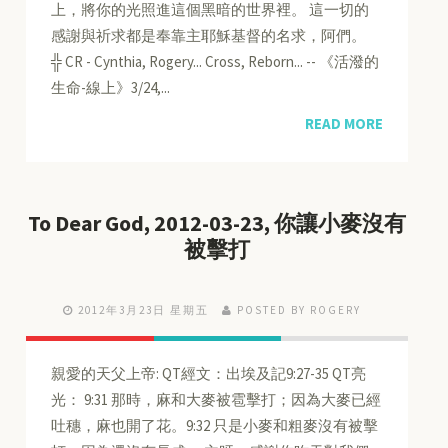
上，將你的光照進這個黑暗的世界裡。 這一切的
感謝與祈求都是奉靠主耶穌基督的名求，阿們。
╬ CR - Cynthia, Rogery... Cross, Reborn... -- 《活潑的
生命-線上》3/24,...
READ MORE
To Dear God, 2012-03-23, 你讓小麥沒有
被擊打
2012年3月23日 星期五
POSTED BY ROGERY
親愛的天父上帝: QT經文：出埃及記9:27-35 QT亮
光： 9:31 那時，麻和大麥被雹擊打；因為大麥已經
吐穗，麻也開了花。9:32 只是小麥和粗麥沒有被擊