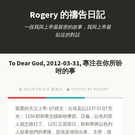
Rogery 的禱告日記
一段我與上帝最親密的故事，我與上帝最
貼近的對話
To Dear God, 2012-03-31, 專注在你所吩
咐的事
2012年3月31日 星期六
POSTED BY ROGERY
親愛的天父上帝: QT經文：出埃及記12:37-51 QT亮
光： 12:50 耶和華怎樣吩咐摩西、亞倫，以色列眾
人就怎樣行了。 12:51 正當那日，耶和華將以色列
人按著他們的軍隊，從埃及地領出來。 主呀，感