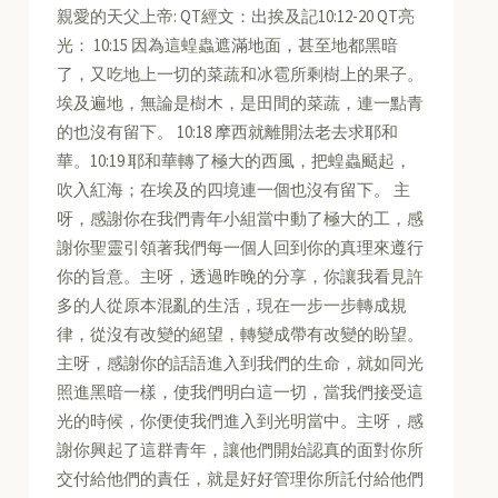
親愛的天父上帝: QT經文：出挨及記10:12-20 QT亮
光： 10:15 因為這蝗蟲遮滿地面，甚至地都黑暗
了，又吃地上一切的菜蔬和冰雹所剩樹上的果子。
埃及遍地，無論是樹木，是田間的菜蔬，連一點青
的也沒有留下。 10:18 摩西就離開法老去求耶和
華。10:19 耶和華轉了極大的西風，把蝗蟲颳起，
吹入紅海；在埃及的四境連一個也沒有留下。 主
呀，感謝你在我們青年小組當中動了極大的工，感
謝你聖靈引領著我們每一個人回到你的真理來遵行
你的旨意。主呀，透過昨晚的分享，你讓我看見許
多的人從原本混亂的生活，現在一步一步轉成規
律，從沒有改變的絕望，轉變成帶有改變的盼望。
主呀，感謝你的話語進入到我們的生命，就如同光
照進黑暗一樣，使我們明白這一切，當我們接受這
光的時候，你便使我們進入到光明當中。主呀，感
謝你興起了這群青年，讓他們開始認真的面對你所
交付給他們的責任，就是好好管理你所託付給他們