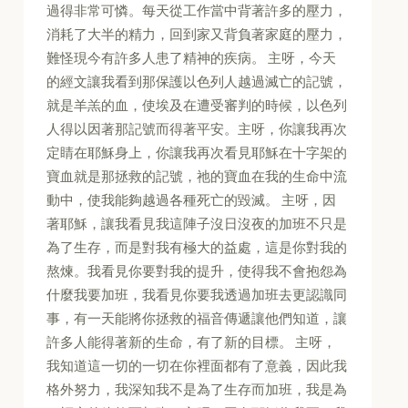
過得非常可憐。每天從工作當中背著許多的壓力，
消耗了大半的精力，回到家又背負著家庭的壓力，
難怪現今有許多人患了精神的疾病。 主呀，今天
的經文讓我看到那保護以色列人越過滅亡的記號，
就是羊羔的血，使埃及在遭受審判的時候，以色列
人得以因著那記號而得著平安。主呀，你讓我再次
定睛在耶穌身上，你讓我再次看見耶穌在十字架的
寶血就是那拯救的記號，祂的寶血在我的生命中流
動中，使我能夠越過各種死亡的毀滅。 主呀，因
著耶穌，讓我看見我這陣子沒日沒夜的加班不只是
為了生存，而是對我有極大的益處，這是你對我的
熬煉。我看見你要對我的提升，使得我不會抱怨為
什麼我要加班，我看見你要我透過加班去更認識同
事，有一天能將你拯救的福音傳遞讓他們知道，讓
許多人能得著新的生命，有了新的目標。 主呀，
我知道這一切的一切在你裡面都有了意義，因此我
格外努力，我深知我不是為了生存而加班，我是為