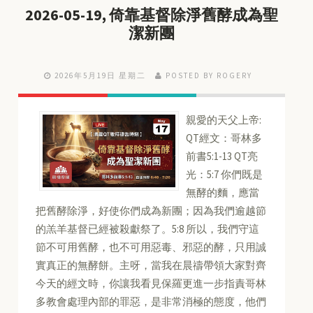
2026-05-19, 倚靠基督除淨舊酵成為聖
潔新團
2026年5月19日 星期二
POSTED BY ROGERY
親愛的天父上帝:
QT經文：哥林多
前書5:1-13 QT亮
光：5:7 你們既是
無酵的麵，應當
把舊酵除淨，好使你們成為新團；因為我們逾越節
的羔羊基督已經被殺獻祭了。5:8 所以，我們守這
節不可用舊酵，也不可用惡毒、邪惡的酵，只用誠
實真正的無酵餅。主呀，當我在晨禱帶領大家對齊
今天的經文時，你讓我看見保羅更進一步指責哥林
多教會處理內部的罪惡，是非常消極的態度，他們