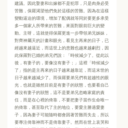
建議。因此娶妻和出嫁都不是犯罪，只是肉身必受
苦難，保羅渴望他們免於這樣的苦難。因為在這樣
變動逼迫的環境，增加了配偶就等同於要更多承受
多一個家人所帶來的苦難，來面對眼前巨大的變
動。主呀，這就使得保羅更進一步帶領弟兄姊妹，
對齊神屬天的計畫和眼光，看見主再來的日子，已
經越來越逼近，而這世上的患難也越來越劇烈，因
此保羅對已婚的弟兄們說：「時候減少了。從此以
後，有妻子的，要像沒有妻子；」這裡「時候減少
了」指的是主再來的日子越來越靠近，而這末世的
日子越來越減少了。而保羅要弟兄們有超越性的眼
光，也就是雖然目前是有妻子的狀態，也要看自己
像沒有妻子的狀態，這不是要弟兄忽略家庭的責
任，而是在心裡的倚靠，不要把妻子當作生命唯一
的倚靠，甚至取代了主的地位，要愛主勝過愛妻
子，因為妻子可能隨時都會因著苦難而失去，所以
要專注倚靠神而不是倚靠妻子。然而在世上哀哭和