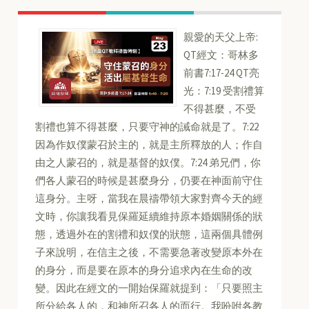
親愛的天父上帝:
QT經文：哥林多
前書7:17-24 QT亮
光：7:19 受割禮算
不得甚麼，不受
割禮也算不得甚麼，只要守神的誡命就是了。7:22
因為作奴僕蒙召於主的，就是主所釋放的人；作自
由之人蒙召的，就是基督的奴僕。7:24 弟兄們，你
們各人蒙召的時候是甚麼身分，仍要在神面前守住
這身分。主呀，當我在晨禱帶領大家對齊今天的經
文時，你讓我看見保羅延續維持原本婚姻關係的狀
態，透過外在的割禮和奴僕的狀態，這兩個具體例
子來說明，在信主之後，不需要急著改變原本外在
的身分，而是要在原本的身分追求內在生命的改
變。因此在經文的一開始保羅就提到：「只要照主
所分給各人的，和神所召各人的而行。我吩咐各教