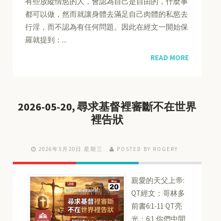
有些放縱情慾的人，會認為自己是自由的，什麼事
都可以做，然而就讓身體去滿足自己肉體的私慾去
行淫，而不認為有任何問題。因此在經文一開始保
羅就提到：...
READ MORE
2026-05-20, 尋求基督裡審斷不在世界
裡告狀
2026年5月20日 星期三
POSTED BY ROGERY
親愛的天父上帝:
QT經文：哥林多
前書6:1-11 QT亮
光：6:1 你們中間