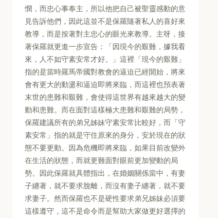
憫，而忠心事奉主，所以他把自己被聖靈感動的意
見告訴他們，因此這並不是保羅隨著私人的喜好來
教導，而是按著對主忠心的眼光來教導。主呀，接
著保羅就更進一步宣告：「因現今的艱難，據我看
來，人不如守素安常才好。」這裡「現今的艱難」
指的是當時羅馬帝國對教會的逼迫已經開始，將來
會有更大的動盪和逼迫即將來臨，而這裡也預表著
末世的患難和艱難，會使得這世界有越來越大的變
動和患難。而在面對這樣極大患難和艱難的局勢，
保羅建議所有的弟兄姊妹守素安常比較好，而「守
素安常」指的就是守住原來的身分，安於現在的狀
態不要更動。因為危機即將來臨，如果目前改變外
在生活的狀態，而就更難面對眼前更加變動的局
勢。因此保羅就具體指出，在婚姻關係當中，有妻
子纏著，就不要求脫離，而沒有妻子纏著，就不要
求妻子。然而保羅也不是硬性要求弟兄姊妹必須要
這樣遵守，這不是命令而是幫助大家做更好選擇的