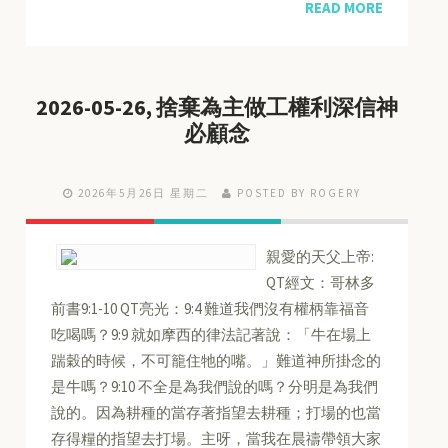
READ MORE
2026-05-26, 捨棄為主做工權利深信神
必顧念
2026年5月26日 星期二
POSTED BY ROGERY
親愛的天父上帝:
QT經文：哥林多
前書9:1-10 QT亮光：9:4 難道我們沒有權柄靠福音
吃喝嗎？9:9 就如摩西的律法記著說：「牛在場上
踹穀的時候，不可籠住牠的嘴。」難道神所掛念的
是牛嗎？9:10 不全是為我們說的嗎？分明是為我們
說的。因為耕種的當存著指望去耕種；打場的也當
存得糧的指望去打場。主呀，當我在晨禱帶領大家