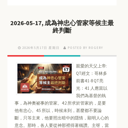
2026-05-17, 成為神忠心管家等候主最
終判斷
2026年5月17日 星期日
POSTED BY ROGERY
親愛的天父上帝:
QT經文：哥林多
前書4:1-8 QT亮
光：4:1 人應當以
我們為基督的執
事，為神奧祕事的管家。4:2 所求於管家的，是要
他有忠心。4:5 所以，時候未到，甚麼都不要論
斷，只等主來，他要照出暗中的隱情，顯明人心的
意念。那時，各人要從神那裡得著稱讚。主呀，當