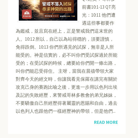
前書10:1-13 QT亮
光：10:11 他們遭
遇這些事都要作
為鑑戒，並且寫在經上，正是警戒我們這末世的
人。10:12 所以，自己以為站得穩的，須要謹慎，
免得跌倒。10:13 你們所遇見的試探，無非是人所
能受的。神是信實的，必不叫你們受試探過於所能
受的；在受試探的時候，總要給你們開一條出路，
叫你們能忍受得住。 主呀，當我在晨禱帶領大家
對齊今天的經文時，你讓我看見保羅在講完有關於
攻克己身的賽跑比喻之後，更進一步用以色列出埃
及記的失敗經歷，來警戒哥林多教會的弟兄姊妹，
不要驕傲自己所經歷得著屬靈的恩賜和自由，過去
以色列人也跟他們一樣經歷神的帶領，但是他們...
READ MORE