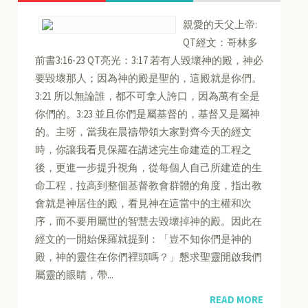
親愛的天父上帝:
QT經文：哥林多
前書3:16-23 QT亮光：3:17 若有人毀壞神的殿，神必
要毀壞那人；因為神的殿是聖的，這殿就是你們。
3:21 所以無論誰，都不可拿人誇口，因為萬有全是
你們的。3:23 並且你們是屬基督的，基督又是屬神
的。主呀，當我在晨禱帶領大家對齊今天的經文
時，你讓我看見保羅在講述完生命建造的工程之
後，更進一步提升視角，從每個人自己所建造的生
命工程，拉高到整個基督教會群體的角度，指出教
會就是神居住的殿，看見神在這當中的主權和次
序，而不要用屬世的智慧去毀壞掉神的殿。因此在
經文的一開始保羅就提到：「豈不知你們是神的
殿，神的靈住在你們裡頭嗎？」懇求聖靈開啟我們
屬靈的眼睛，帶...
READ MORE