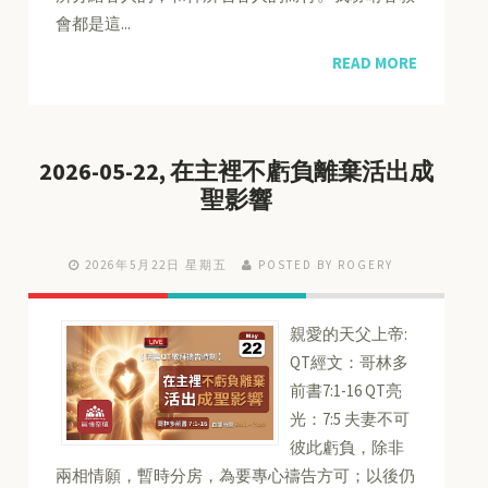
會都是這...
READ MORE
2026-05-22, 在主裡不虧負離棄活出成
聖影響
2026年5月22日 星期五
POSTED BY ROGERY
親愛的天父上帝:
QT經文：哥林多
前書7:1-16 QT亮
光：7:5 夫妻不可
彼此虧負，除非
兩相情願，暫時分房，為要專心禱告方可；以後仍