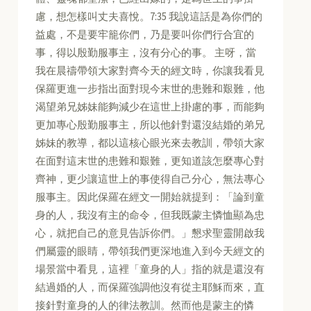
慮，想怎樣叫丈夫喜悅。7:35 我說這話是為你們的
益處，不是要牢籠你們，乃是要叫你們行合宜的
事，得以殷勤服事主，沒有分心的事。 主呀，當
我在晨禱帶領大家對齊今天的經文時，你讓我看見
保羅更進一步指出面對現今末世的患難和艱難，他
渴望弟兄姊妹能夠減少在這世上掛慮的事，而能夠
更加專心殷勤服事主，所以他針對還沒結婚的弟兄
姊妹的教導，都以這核心眼光來去教訓，帶領大家
在面對這末世的患難和艱難，更知道該怎麼專心對
齊神，更少讓這世上的事使得自己分心，無法專心
服事主。因此保羅在經文一開始就提到：「論到童
身的人，我沒有主的命令，但我既蒙主憐恤顯為忠
心，就把自己的意見告訴你們。」懇求聖靈開啟我
們屬靈的眼睛，帶領我們更深地進入到今天經文的
場景當中看見，這裡「童身的人」指的就是還沒有
結過婚的人，而保羅強調他沒有從主耶穌而來，直
接針對童身的人的律法教訓。然而他是蒙主的憐