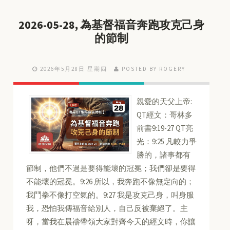
2026-05-28, 為基督福音奔跑攻克己身
的節制
2026年5月28日 星期四
POSTED BY ROGERY
親愛的天父上帝:
QT經文：哥林多
前書9:19-27 QT亮
光：9:25 凡較力爭
勝的，諸事都有
節制，他們不過是要得能壞的冠冕；我們卻是要得
不能壞的冠冕。9:26 所以，我奔跑不像無定向的；
我鬥拳不像打空氣的。9:27 我是攻克己身，叫身服
我，恐怕我傳福音給別人，自己反被棄絕了。主
呀，當我在晨禱帶領大家對齊今天的經文時，你讓