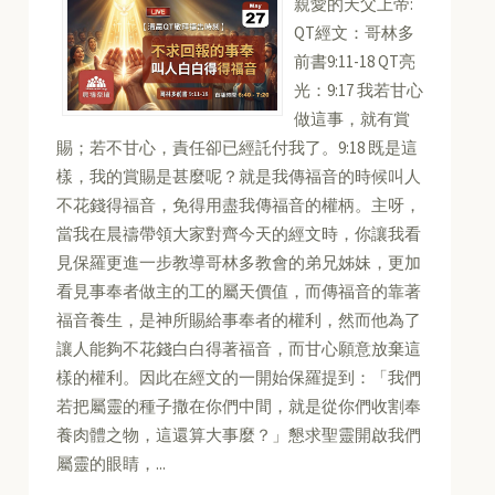
親愛的天父上帝:
QT經文：哥林多
前書9:11-18 QT亮
光：9:17 我若甘心
做這事，就有賞
賜；若不甘心，責任卻已經託付我了。9:18 既是這
樣，我的賞賜是甚麼呢？就是我傳福音的時候叫人
不花錢得福音，免得用盡我傳福音的權柄。主呀，
當我在晨禱帶領大家對齊今天的經文時，你讓我看
見保羅更進一步教導哥林多教會的弟兄姊妹，更加
看見事奉者做主的工的屬天價值，而傳福音的靠著
福音養生，是神所賜給事奉者的權利，然而他為了
讓人能夠不花錢白白得著福音，而甘心願意放棄這
樣的權利。因此在經文的一開始保羅提到：「我們
若把屬靈的種子撒在你們中間，就是從你們收割奉
養肉體之物，這還算大事麼？」懇求聖靈開啟我們
屬靈的眼睛，...