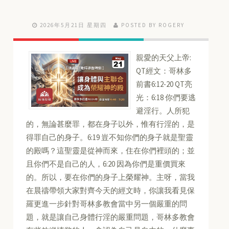
2026年5月21日 星期四
POSTED BY ROGERY
親愛的天父上帝:
QT經文：哥林多
前書6:12-20 QT亮
光：6:18 你們要逃
避淫行。人所犯
的，無論甚麼罪，都在身子以外，惟有行淫的，是
得罪自己的身子。6:19 豈不知你們的身子就是聖靈
的殿嗎？這聖靈是從神而來，住在你們裡頭的；並
且你們不是自己的人，6:20 因為你們是重價買來
的。所以，要在你們的身子上榮耀神。主呀，當我
在晨禱帶領大家對齊今天的經文時，你讓我看見保
羅更進一步針對哥林多教會當中另一個嚴重的問
題，就是讓自己身體行淫的嚴重問題，哥林多教會