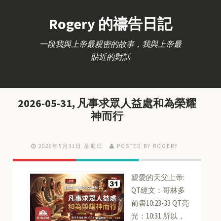
Rogery 的禱告日記
一段我與上帝最親密的故事，我與上帝最
貼近的對話
2026-05-31, 凡事求眾人益處和為榮耀
神而行
2026年5月31日 星期日
POSTED BY ROGERY
親愛的天父上帝:
QT經文：哥林多
前書10:23-33 QT亮
光：10:31 所以，