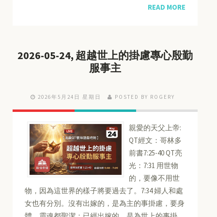
READ MORE
2026-05-24, 超越世上的掛慮專心殷勤
服事主
2026年5月24日 星期日
POSTED BY ROGERY
親愛的天父上帝:
QT經文：哥林多
前書7:25-40 QT亮
光：7:31 用世物
的，要像不用世
物，因為這世界的樣子將要過去了。7:34 婦人和處
女也有分別。沒有出嫁的，是為主的事掛慮，要身
體、靈魂都聖潔；已經出嫁的，是為世上的事掛