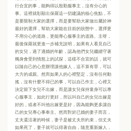
行合宜的事，能夠得以殷勤服事主，沒有分心的
事。這裡就彰顯出保羅這一切建議的核心焦點，不
是要限制大家的選擇，而是要幫助大家做出屬於神
最好的選擇，幫助大家能在目前的狀態中，選擇更
不用分心的道路，更能專心服事主的道路。主呀，
最後保羅就更進一步補充說明，如果有人看見自己
的女兒，過了適婚的年齡，認為他們女兒繼續守著
獨身會受到情慾上的試探，這樣不合宜的話，就可
以隨自己的心意辦理讓他嫁人，這不算有罪，可以
大方的成親。然而如果人的心裡堅定，沒有任何動
搖，沒有什麼不得已的事，可以自己作主，心裡又
決定留下女兒不出嫁，而是讓女兒保持童身可以專
心服事主，如此行更好，所以叫自己的女兒出嫁是
好的，或者不叫他出嫁更是好，因為能夠更多讓自
己的女兒專心事奉主。然而對於已婚的妻子而言，
丈夫還活著的時候，妻子是被丈夫所約束，但丈夫
如果死了，妻子就可以得著自由，隨意重新嫁人，