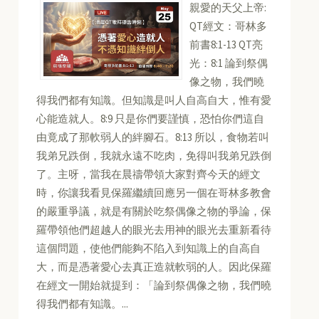
親愛的天父上帝:
QT經文：哥林多
前書8:1-13 QT亮
光：8:1 論到祭偶
像之物，我們曉
得我們都有知識。但知識是叫人自高自大，惟有愛
心能造就人。8:9 只是你們要謹慎，恐怕你們這自
由竟成了那軟弱人的絆腳石。8:13 所以，食物若叫
我弟兄跌倒，我就永遠不吃肉，免得叫我弟兄跌倒
了。主呀，當我在晨禱帶領大家對齊今天的經文
時，你讓我看見保羅繼續回應另一個在哥林多教會
的嚴重爭議，就是有關於吃祭偶像之物的爭論，保
羅帶領他們超越人的眼光去用神的眼光去重新看待
這個問題，使他們能夠不陷入到知識上的自高自
大，而是憑著愛心去真正造就軟弱的人。因此保羅
在經文一開始就提到：「論到祭偶像之物，我們曉
得我們都有知識。...