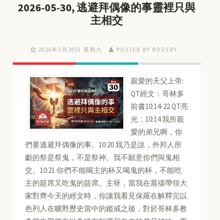
2026-05-30, 逃避拜偶像的事靈裡只與
主相交
2026年5月30日 星期六
POSTED BY ROGERY
親愛的天父上帝:
QT經文：哥林多
前書10:14-22 QT亮
光：10:14 我所親
愛的弟兄啊，你
們要逃避拜偶像的事。10:20 我乃是說，外邦人所
獻的祭是祭鬼，不是祭神。我不願意你們與鬼相
交。10:21 你們不能喝主的杯又喝鬼的杯，不能吃
主的筵席又吃鬼的筵席。主呀，當我在晨禱帶領大
家對齊今天的經文時，你讓我看見保羅在解釋完以
色列人在曠野歷史當中的鑑戒之後，對於哥林多教