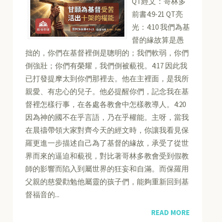
QT經文：哥林多
前書4:9-21 QT亮
光：4:10 我們為基
督的緣故算是愚
拙的，你們在基督裡倒是聰明的；我們軟弱，你們
倒強壯；你們有榮耀，我們倒被藐視。4:17 因此我
已打發提摩太到你們那裡去。他在主裡面，是我所
親愛、有忠心的兒子。他必提醒你們，記念我在基
督裡怎樣行事，在各處各教會中怎樣教導人。4:20
因為神的國不在乎言語，乃在乎權能。主呀，當我
在晨禱帶領大家對齊今天的經文時，你讓我看見保
羅更進一步描述自己為了基督的緣故，承受了從世
界而來的逼迫和藐視，對比著哥林多教會受到假教
師的影響而陷入到屬世界的狂妄和自滿。而保羅用
父親的慈愛勸勉他屬靈的孩子們，能夠重新回到基
督福音的...
READ MORE