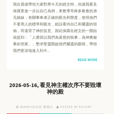
我在晨禱帶領大家對齊今天的經文時，你讓我看見
保羅更進一步以自己為例，來教導哥林多教會的弟
兄姊妹，有關事奉者正確的眼光和態度，使得他們
不要用人的標準和眼光，錯誤看待自己和屬靈的領
袖，而違背了神的旨意。因此保羅在經文的一開始
就提到：「人應當以我們為基督的執事，為神奧祕
事的管家。」懇求聖靈開啟我們屬靈的眼睛，帶領
我們更深地進入到今...
READ MORE
2026-05-16, 看見神主權次序不要毀壞
神的殿
2026年5月16日 星期六
POSTED BY ROGERY