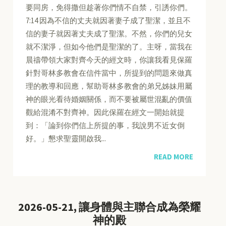
要同房，免得撒但趁著你們情不自禁，引誘你們。
7:14 因為不信的丈夫就因著妻子成了聖潔，並且不
信的妻子就因著丈夫成了聖潔。不然，你們的兒女
就不潔淨，但如今他們是聖潔的了。主呀，當我在
晨禱帶領大家對齊今天的經文時，你讓我看見保羅
針對哥林多教會在信件當中，所提到的問題來做真
理的教導和回應，幫助哥林多教會的弟兄姊妹用屬
神的眼光看待婚姻關係，而不要被屬世混亂的價值
觀給混淆不對齊神。因此保羅在經文一開始就提
到：「論到你們信上所提的事，我說男不近女倒
好。」懇求聖靈開啟我...
READ MORE
2026-05-21, 讓身體與主聯合成為榮耀
神的殿