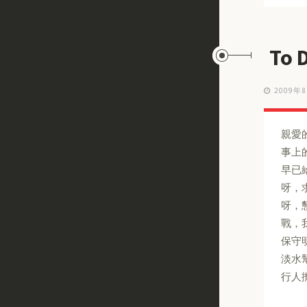
To 
2009年
親愛
事上
早已
呀，
呀，
戰，
保守
淡水
行人