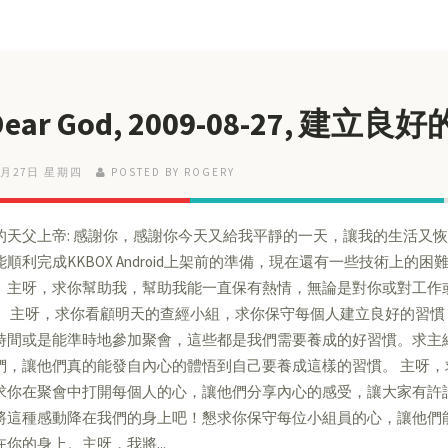
 Dear God, 2009-08-27, 建
8月27日 星期四
POSTED BY ROGERY
的天父上帝: 感謝你，感謝你今天又給我平靜的一天，讓我的生活又
能順利完成KKBOX Android上架前的準備，現在還有一些技術上
。主呀，求你幫助我，幫助我能一直保有熱情，無論是對你或對工作
。 主呀，求你看顧明天的查經小組，求你保守每個人建立良好的習
時間或是能準時地參加聚會，這些都是我們需要養成的好習慣。求主
們，讓他們真的能發自內心的體悟到自己要養成這樣的習慣。 主呀
求你在聚會中打開每個人的心，讓他們分享內心的感受，讓大家有許
將這種感動降在我們的身上吧！懇求你保守每位小組員的心，讓他們
在你的身上。主呀，我將...