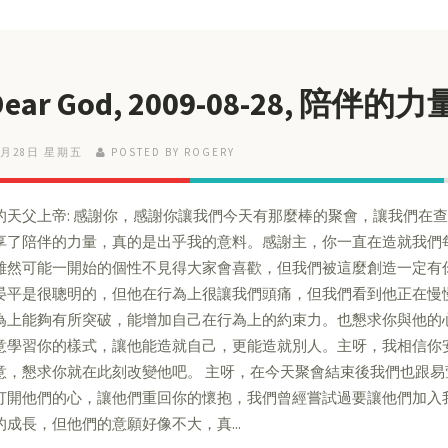
Dear God, 2009-08-28, 陪伴的力
8月28日 星期五
POSTED BY ROGERY
的天父上帝: 感謝你，感謝你讓我們今天有那麼棒的聚會，讓我們在
享了陪伴的力量，真的是出乎我的意料。感謝主，你一直在造就我們
雖然可能一開始的個性不見得大家會喜歡，但我們被這麼創造一定有
晏平是很聰明的，但他在行為上很讓我們頭痛，但我們看到他正在慢
為上能夠有所突破，能增加自己在行為上的約束力。也懇求你與他的
意學習你的樣式，讓他能造就自己，更能造就別人。主呀，我相信你
意，懇求你就在此刻改變他吧。 主呀，在今天聚會結束後我們也跟
打開他們的心，讓他們重回你的懷抱，我們曾經嘗試過要讓他們加入
的成長，但他們的意願好像不大，真...