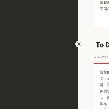
讓我
民同
To 
2009年
親愛
呀，
司，
你的
我、
世界