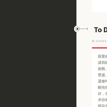
To
2009年
親愛
讓我
困難
豐盛
靈修
醒他
好，
求你
間花