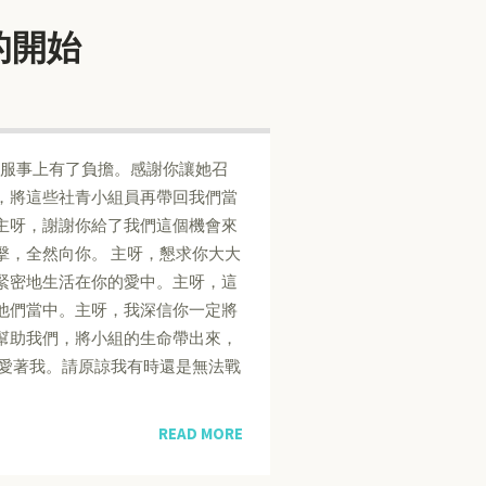
小組的開始
的服事上有了負擔。感謝你讓她召
，將這些社青小組員再帶回我們當
主呀，謝謝你給了我們這個機會來
擊，全然向你。 主呀，懇求你大大
緊密地生活在你的愛中。主呀，這
他們當中。主呀，我深信你一定將
幫助我們，將小組的生命帶出來，
深愛著我。請原諒我有時還是無法戰
READ MORE