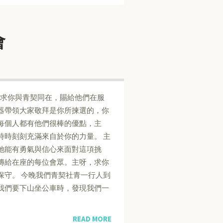
會
懇求你與青契同在，賜給他們在服
器帶領大家敬拜是你所揀選的，你
每個人都有他們很棒的優點，主
時時刻刻充滿來自於你的力量。 主
她能有勇氣與信心來面對這項挑
傳給在座的每位會眾。主呀，求你
保守。 今晚我們青契社青一行人到
我們要下山坐公車時，發現我們一
READ MORE