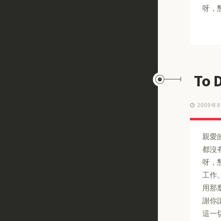
呀，
To
2009年
親愛
都沒
呀，
工作
用那
謝你
這一