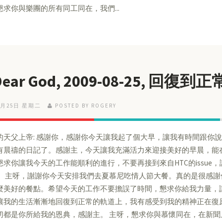
懇求你與樂團的所有同工同在，我們...
 Dear God, 2009-08-25, 回復
8月25日 星期二
POSTED BY ROGERY
的天父上帝: 感謝你，感謝你今天讓我起了個大早，讓我有時間跟你
有晨禱的日記了。感謝主，今天讓我充滿活力來迎接美好的早晨，能
懇求你讓我今天的工作能順利的進行，不要再接到來自HTC的issue
。 主呀，謝謝你今天安排我們去夏慕尼吃情人節大餐。真的是很感
麼美好的餐點。希望今天的工作不要擔誤了時間，懇求你給我力量，
讓我的生活漸漸地回復到正常的軌道上，我有感受到我的精神正在復
切都是你所給我的恩典，感謝主。 主呀，懇求你與慕懷同在，在新