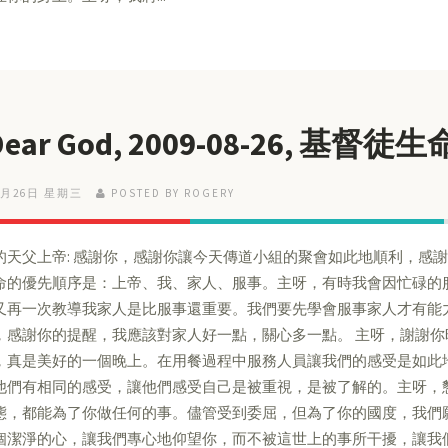
 Dear God, 2009-08-26, 基
8月26日 星期三
POSTED BY ROGERY
的天父上帝: 感謝你，感謝你讓今天傳道小組的聚會如此地順利，感
命的優先順序是：上帝、我、家人、服事。主呀，有時我會因忙碌的
又再一次教導我家人是比服事還重要。我們要先學會服事家人才有能
，感謝你的提醒，我應該對家人好一點，關心多一點。 主呀，謝謝
，真是美好的一個晚上。在用餐過程中服務人員讓我們的感受是如此
他們有相同的感受，讓他們感受自己是被重視，是被了解的。主呀，
態，都能為了你做任何的事。儘管受到委屈，但為了你的國度，我們
個潔淨的心，讓我們專心地仰望你，而不被這世上的事所干擾，讓我