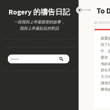
To 
Rogery 的禱告日記
一段我與上帝最親密的故事，
2009年
我與上帝最貼近的對話
親愛
回了
中，
愛你
地給
群社
大大
讓他
勝我