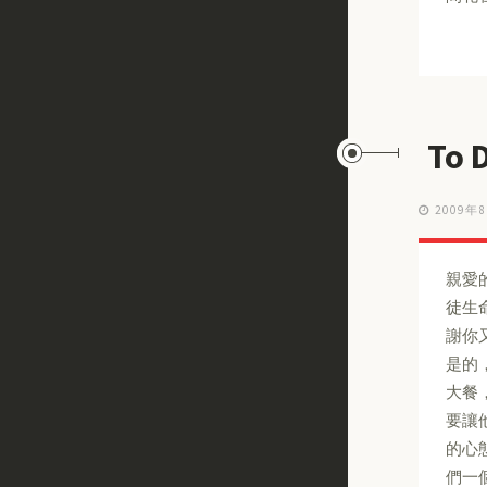
To
2009年
親愛
徒生
謝你
是的
大餐
要讓
的心
們一