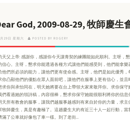
Dear God, 2009-08-29, 牧師慶生
8月29日 星期六
POSTED BY ROGERY
的天父上帝: 感謝你，感謝你今天讓青契的練團能如此順利。主呀，
的信心。主呀，懇求你能透過各種方式讓他們能感受到，他們能拿樂
給他們所必須的能力，讓他們更有使命感。主呀，他們是如此優秀，
求你凸顯他們的優點在眾人面前吧，讓他們在服事上更有信心，並且
懇求你與承怡同在，明天她將要在台上帶領大家來敬拜你。求你保守
我們看過她的領詩稿，內容很棒，懇求你保守她能很順利將你的信息
明天所有教會的服事，讓我們越服事越感到有來自於你的力量，求主
幫牧師慶生，真是有趣極了。這趟慶生大約有近三十人一起行動，當
擠滿了公車就好像包了車一樣。到了老街...