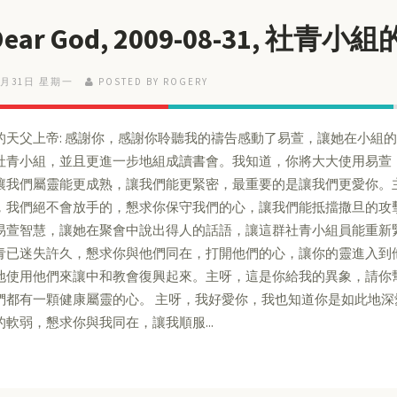
Dear God, 2009-08-31, 社青
8月31日 星期一
POSTED BY ROGERY
的天父上帝: 感謝你，感謝你聆聽我的禱告感動了易萱，讓她在小組
社青小組，並且更進一步地組成讀書會。我知道，你將大大使用易萱
讓我們屬靈能更成熟，讓我們能更緊密，最重要的是讓我們更愛你。
，我們絕不會放手的，懇求你保守我們的心，讓我們能抵擋撒旦的攻
易萱智慧，讓她在聚會中說出得人的話語，讓這群社青小組員能重新
青已迷失許久，懇求你與他們同在，打開他們的心，讓你的靈進入到
地使用他們來讓中和教會復興起來。主呀，這是你給我的異象，請你
們都有一顆健康屬靈的心。 主呀，我好愛你，我也知道你是如此地
的軟弱，懇求你與我同在，讓我順服...