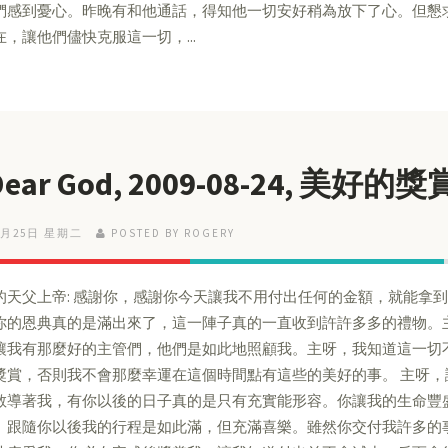
們感到憂心。昨晚有和他通話，得知他一切安好稍為放下了心。但懇
在，讓他們儘快克服這一切，...
Dear God, 2009-08-24, 美好的獎
8月25日 星期二
POSTED BY ROGERY
的天父上帝: 感謝你，感謝你今天讓我不用付出任何的金額，就能拿到了夢寐
你的恩典真的是滿出來了，這一陣子真的一直收到許許多多的禮物。
讓我有那麼好的主管們，他們是如此地照顧我。主呀，我知道這一切
獎賞，否則我不會那麼幸運在這個時間點有這些的美好的事。 主呀
教導著我，有你以後的日子真的是只有充實能形容。你讓我的生命豐
。跟隨你以後我的行程是如此滿，但充滿喜樂。雖然你交付我許多的