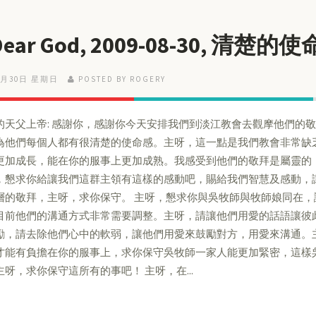
Dear God, 2009-08-30, 清楚的
8月30日 星期日
POSTED BY ROGERY
的天父上帝: 感謝你，感謝你今天安排我們到淡江教會去觀摩他們的
為他們每個人都有很清楚的使命感。主呀，這一點是我們教會非常缺
更加成長，能在你的服事上更加成熟。我感受到他們的敬拜是屬靈的
，懇求你給讓我們這群主領有這樣的感動吧，賜給我們智慧及感動，
層的敬拜，主呀，求你保守。 主呀，懇求你與吳牧師與牧師娘同在
目前他們的溝通方式非常需要調整。主呀，請讓他們用愛的話語讓彼
勵，請去除他們心中的軟弱，讓他們用愛來鼓勵對方，用愛來溝通。
才能有負擔在你的服事上，求你保守吳牧師一家人能更加緊密，這樣
主呀，求你保守這所有的事吧！ 主呀，在...