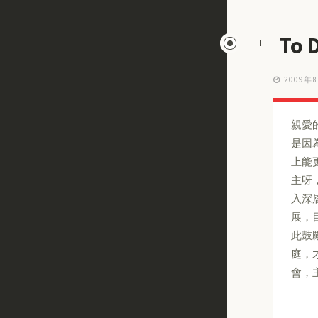
To 
2009年
親愛
是因
上能
主呀
入深
展，
此鼓
庭，
會，