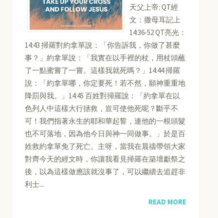
天父上帝: QT經
文：撒母耳記上
14:36-52 QT亮光：
14:43 掃羅對約拿單說：「你告訴我，你做了甚麼
事？」約拿單說：「我實在以手裡的杖，用杖頭蘸
了一點蜜嘗了一嘗。這樣我就死嗎？」14:44 掃羅
說：「約拿單哪，你定要死！若不然，願神重重地
降罰與我。」14:45 百姓對掃羅說：「約拿單在以
色列人中這樣大行拯救，豈可使他死呢？斷乎不
可！我們指著永生的耶和華起誓，連他的一根頭髮
也不可落地，因為他今日與神一同做事。」於是百
姓救約拿單免了死亡。主呀，當我在晨禱帶領大家
對齊今天的經文時，你讓我看見掃羅在築壇獻祭之
後，以為這樣做應該就沒事了，可以繼續去追趕非
利士...
READ MORE