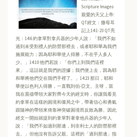
Scripture Images
親愛的天父上帝:
QT經文：撒母耳
記上14:1-23 QT亮
光：14:6 約拿單對拿兵器的少年人說：「我們不如
過到未受割禮人的防營那裡去，或者耶和華為我們
施展能力；因為耶和華使人得勝，不在乎人多人
少。」14:10 他們若說：「你們上到我們這裡
來」，這話就是我們的證據；我們便上去，因為耶
和華將他們交在我們手裡了。」14:23 那日，耶和
華使以色列人得勝，一直戰到伯‧亞文。主呀，當
我在晨禱帶領大家對齊今天的經文時，你讓我看見
約拿單在這樣的困境和僵局之中，帶著信心和勇氣
跟隨神的帶領來倚靠神突破困境而反敗為勝。因此
經文一開始就提到約拿單對著拿他兵器的少年人
說：「我們不如過到那邊，到非利士人的防營那裡
去。」但他沒有告訴父親。這裡的「過到那邊」指