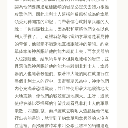
認為他們要爬過這樣陡峭的岩壁必定失去體力很難
攻擊他們。因此非利士人這樣的反應卻成為約拿單
領受到神開路的印記，而帶著信心就對拿兵器的人
說：「你跟隨我上去，因為耶和華將他們交在以色
列人手裡了。」這裡就彰顯出當約拿單清楚看見神
的帶領，他就毫不猶豫地直接跟隨神的帶領。約拿
單倚靠著神所賜給他的能力就爬上去，而拿兵器的
人也跟隨他。結果約拿單不但爬過陡峭的岩壁，並
且還倚靠神所賜給他的能力去殺倒非利士人，拿兵
器的人也隨著殺他們。接著神大能的同在就運行在
整個非利士人的營中、田野和眾民當中，神使他們
內心充滿著恐懼戰兢，並且神使用著大地震讓地大
大地震動，使他們的戰兢更加地擴大。主呀，這就
使得在基比亞掃羅的守望兵就看見非利士人的軍眾
潰散，四圍亂竄。而掃羅就去吩咐人查點從他們這
裡出去的是誰，就查到了約拿單和拿兵器的人沒有
在這裡。而掃羅當時本來叫亞希亞將神的約櫃運過