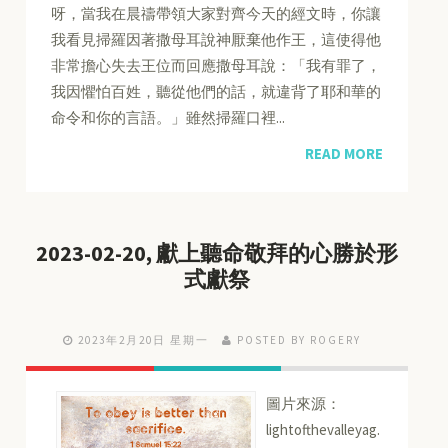
呀，當我在晨禱帶領大家對齊今天的經文時，你讓
我看見掃羅因著撒母耳說神厭棄他作王，這使得他
非常擔心失去王位而回應撒母耳說：「我有罪了，
我因懼怕百姓，聽從他們的話，就違背了耶和華的
命令和你的言語。」雖然掃羅口裡...
READ MORE
2023-02-20, 獻上聽命敬拜的心勝於形
式獻祭
2023年2月20日 星期一
POSTED BY ROGERY
圖片來源：
lightofthevalleyag.