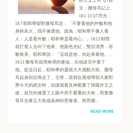
的天父上帝: QT經
文：撒母耳記上
16:1-13 QT亮光：
16:7 耶和華卻對撒母耳說：「不要看他的外貌和他
身材高大，我不揀選他。因為，耶和華不像人看
人：人是看外貌；耶和華是看內心。」16:12 耶西
就打發人去叫了他來。他面色光紅，雙目清秀，容
貌俊美。耶和華說：「這就是他，你起來膏他。」
16:13 撒母耳就用角裡的膏油，在他諸兄中膏了
他。從這日起，耶和華的靈就大大感動大衛。撒母
耳起身回拉瑪去了。主呀，當我在晨禱帶領大家對
齊今天的經文時，你讓我看見神厭棄了掃羅作王之
後，就另外揀選了人眼中所不看重的大衛，而要撒
母耳去膏立大衛成為神的受膏者。然而撒...
READ MORE