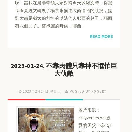
呀，當我在晨禱帶領大家對齊今天的經文時，你讓
我看見經文轉換了場景來描述大衛這邊的狀況，提
到大衛是猶大伯利恒的以法他人耶西的兒子，耶西
有八個兒子。當掃羅的時候，耶西...
READ MORE
2023-02-24, 不靠肉體只靠神不懼怕巨
大仇敵
2023年2月24日 星期五
POSTED BY ROGERY
圖片來源：
dailyverses.net親
愛的天父上帝: QT