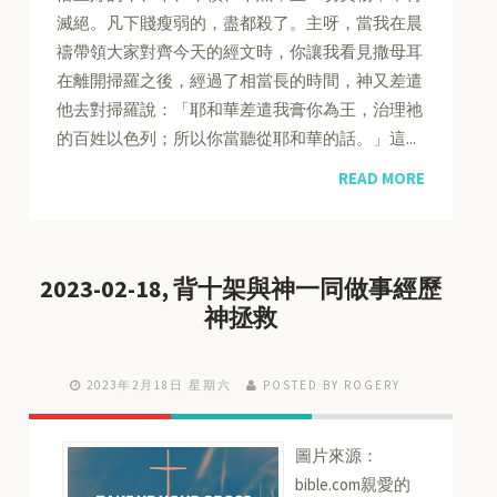
滅絕。凡下賤瘦弱的，盡都殺了。主呀，當我在晨
禱帶領大家對齊今天的經文時，你讓我看見撒母耳
在離開掃羅之後，經過了相當長的時間，神又差遣
他去對掃羅說：「耶和華差遣我膏你為王，治理祂
的百姓以色列；所以你當聽從耶和華的話。」這...
READ MORE
2023-02-18, 背十架與神一同做事經歷
神拯救
2023年2月18日 星期六
POSTED BY ROGERY
圖片來源：
bible.com親愛的