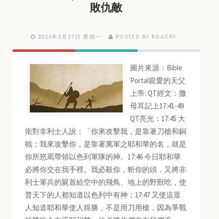
敗仇敵
2023年2月27日 星期一
POSTED BY ROGERY
圖片來源：Bible
Portal親愛的天父
上帝: QT經文：撒
母耳記上17:41-49
QT亮光：17:45 大
衛對非利士人說：「你來攻擊我，是靠著刀槍和銅
戟；我來攻擊你，是靠著萬軍之耶和華的名，就是
你所怒罵帶領以色列軍隊的神。17:46 今日耶和華
必將你交在我手裡。我必殺你，斬你的頭，又將非
利士軍兵的屍首給空中的飛鳥、地上的野獸吃，使
普天下的人都知道以色列中有神；17:47 又使這眾
人知道耶和華使人得勝，不是用刀用槍，因為爭戰