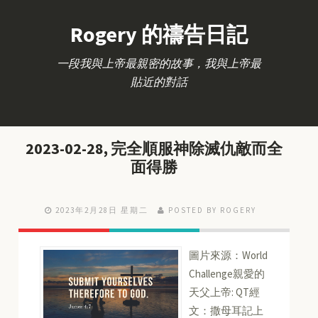
Rogery 的禱告日記
一段我與上帝最親密的故事，我與上帝最
貼近的對話
2023-02-28, 完全順服神除滅仇敵而全
面得勝
2023年2月28日 星期二
POSTED BY ROGERY
圖片來源：World
Challenge親愛的
天父上帝: QT經
文：撒母耳記上