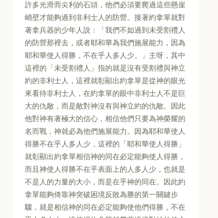
許多光滑而尖利的石頭，他們必須要爬過這些懸崖
峭壁才能夠過到非利士人的防營。接著約拿單就對
著拿兵器的少年人說：「我們不如過到未受割禮人
的防營那裡去，或者耶和華為我們施展能力，因為
耶和華使人得勝，不在乎人多人少。」主呀，其中
這裡的「未受割禮人」指的就是沒有受割禮與神立
約的非利士人，這裡就彰顯出約拿單是從神的眼光
來看待非利士人，在約拿單的眼中非利士人不是巨
大的仇敵，而是敵對神沒有與神立約的仇敵。因此
他對神有著極大的信心，相信他們只要為神榮耀的
名而戰，神就必為他們施展能力。因為耶和華使人
得勝不在乎人多人少，這裡的「耶和華使人得勝」
就彰顯出約拿單相信神的同在必定能夠使人得勝，
而且神使人得勝不在乎表面上的人多人少，也就是
不是人的力量的大小，而是在乎神的同在。因此約
拿單能夠倚靠神突破困境反敗為勝的第一關鍵步
驟，就是相信神的同在必定能夠使他們得勝，不在