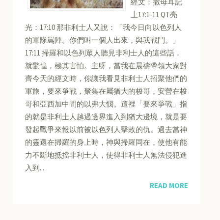
經文：撒母耳記
上17:1-11 QT亮
光：17:10 那非利士人又說：「我今日向以色列人
的軍隊罵陣。你們叫一個人出來，與我戰鬥。」
17:11 掃羅和以色列眾人聽見非利士人的這些話，
就驚惶，極其害怕。主呀，當我在晨禱帶領大家對
齊今天的經文時，你讓我看見非利士人招聚他們的
軍旅，要來爭戰，聚集在屬猶大的梭哥，安營在梭
哥和亞西加中間的以弗大憫。這裡「要來爭戰」指
的就是非利士人越過邊界進入到猶大邊境，就是要
發起戰爭來報以前被以色列人擊敗的仇。過去當神
的靈還在掃羅的身上時，神與掃羅同在，使他有能
力不斷地抵擋非利士人，使得非利士人無法侵犯進
入到...
READ MORE