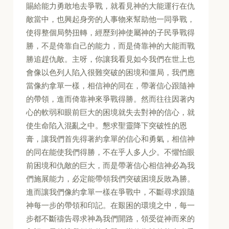
賜給能力勇敢地去爭戰，就看見神的大能運行在仇
敵當中，也興起身旁的人事物來幫助他一同爭戰，
使得整個局勢扭轉，經歷到神使屬神的子民爭戰得
勝，不是倚靠自己的能力，而是倚靠神的大能而戰
勝追趕仇敵。主呀，你讓我看見如今我們在世上也
會像以色列人陷入很難突破的困境和僵局，我們應
當像約拿單一樣，相信神的同在，帶著信心跟隨神
的帶領，進而倚靠神來爭戰得勝。然而往往因著內
心的軟弱和眼前巨大的困境就失去對神的信心，就
使生命陷入混亂之中。懇求聖靈降下突破性的恩
膏，讓我們首先得著約拿單的信心和勇氣，相信神
的同在能使我們得勝，不在乎人多人少。不懼怕眼
前困境和仇敵的巨大，而是帶著信心相信神必為我
們施展能力，必定能帶領我們突破困境反敗為勝。
進而讓我們像約拿單一樣在爭戰中，不斷尋求跟隨
神每一步的帶領和印記。在艱困的環境之中，每一
步都不斷禱告尋求神為我們開路，領受從神而來的