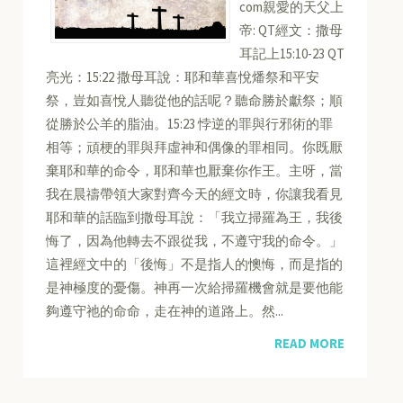
com親愛的天父上
帝: QT經文：撒母
耳記上15:10-23 QT
亮光：15:22 撒母耳說：耶和華喜悅燔祭和平安
祭，豈如喜悅人聽從他的話呢？聽命勝於獻祭；順
從勝於公羊的脂油。15:23 悖逆的罪與行邪術的罪
相等；頑梗的罪與拜虛神和偶像的罪相同。你既厭
棄耶和華的命令，耶和華也厭棄你作王。主呀，當
我在晨禱帶領大家對齊今天的經文時，你讓我看見
耶和華的話臨到撒母耳說：「我立掃羅為王，我後
悔了，因為他轉去不跟從我，不遵守我的命令。」
這裡經文中的「後悔」不是指人的懊悔，而是指的
是神極度的憂傷。神再一次給掃羅機會就是要他能
夠遵守祂的命命，走在神的道路上。然...
READ MORE