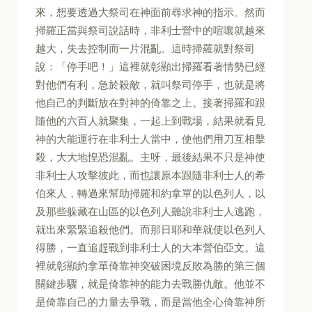
來，想要透過大祭司在神面前尋求神的指示。然而
掃羅正當與祭司說話時，非利士營中的喧嚷就越來
越大，失去控制而一片混亂。這時掃羅就對祭司
說：「停手吧！」這裡就彰顯出掃羅看著情勢已經
對他們有利，急於殺敵，就叫祭司停手，也就是將
他自己的判斷放在對神的倚靠之上。接著掃羅和跟
隨他的六百人就聚集，一起上到戰場，結果就看見
神的大能運行在非利士人當中，使他們用刀互相擊
殺，大大地惶恐混亂。主呀，最後結果不只是神使
非利士人攻擊彼此，而也讓原本跟隨非利士人的希
伯來人，轉過來幫助掃羅和約拿單的以色列人，以
及那些躲藏在山區的以色列人聽說非利士人逃跑，
就出來緊緊追殺他們。而那日耶和華就使以色列人
得勝，一直追趕戰到非利士人的大本營伯亞文。這
裡就彰顯約拿單倚靠神突破困境反敗為勝的第三個
關鍵步驟，就是倚靠神的能力去戰勝仇敵。他並不
是倚靠自己的力量去爭戰，而是當他全心倚靠神所