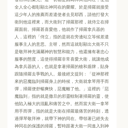
全人全心都彰顯出神同在的榮耀。於是掃羅就接受
這少年人的推薦而差遣使者去見耶西，請他打發大
衛到他這裡來，而大衛到了掃羅那裡，就侍立在掃
羅面前。掃羅甚喜愛他，他就作了掃羅拿兵器的
人，這裡的「侍立」指的是就在旁邊站立等候差遣
服事主人的意思。主呀，然而這就彰顯出大衛不只
是敬拜神充滿屬神的智慧和能力，他還擁有著忠心
服事的態度，這使得掃羅非常喜愛大衛，就讓他成
為拿兵器的人，也就是拿著掃羅的槍和盾牌，貼身
跟隨掃羅去爭戰的人。最後經文提到：「從神那裡
來的惡魔臨到掃羅身上的時候，大衛就拿琴用手而
彈，掃羅便舒暢爽快，惡魔離了他。」這裡的「惡
魔臨到」指的就是撒旦的邪靈轄制著掃羅的靈，使
他陷入極大的混亂和痛苦之中。然而當大衛一拿琴
用手而彈，指的就是大衛在掃羅最痛苦的時刻，透
過彈琴敬拜神，就帶下神的同在。帶領著已經失去
神同在的保護的掃羅，暫時跟著大衛一同進入到神