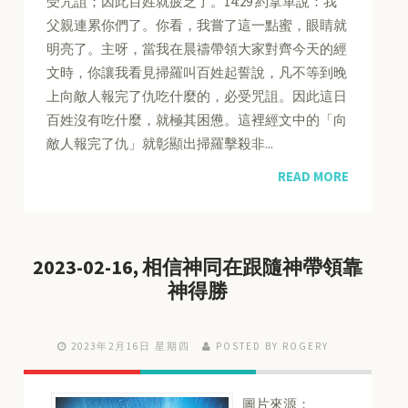
受咒詛；因此百姓就疲乏了。14:29 約拿單說：我
父親連累你們了。你看，我嘗了這一點蜜，眼睛就
明亮了。主呀，當我在晨禱帶領大家對齊今天的經
文時，你讓我看見掃羅叫百姓起誓說，凡不等到晚
上向敵人報完了仇吃什麼的，必受咒詛。因此這日
百姓沒有吃什麼，就極其困憊。這裡經文中的「向
敵人報完了仇」就彰顯出掃羅擊殺非...
READ MORE
2023-02-16, 相信神同在跟隨神帶領靠
神得勝
2023年2月16日 星期四
POSTED BY ROGERY
圖片來源：