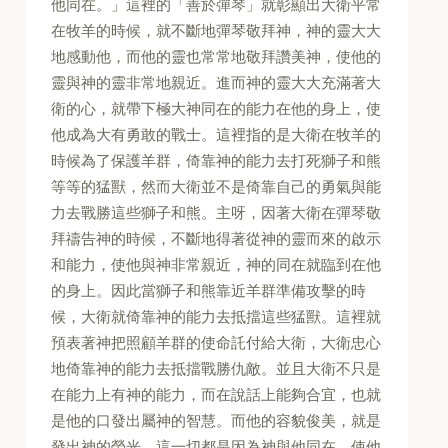
他同在。」這裡的「善於彈琴」就彰顯出大衛平常
在牧羊的時候，就不斷地彈琴敬拜神，神的靈大大
地感動他，而他的靈也常常地敬拜讚美神，使他的
靈與神的靈非常地親近。進而神的靈大大充滿著大
衛的心，就帶下極大神同在的能力在他的身上，使
他成為大有勇敢的戰士。這裡指的是大衛在牧羊的
時候為了保護羊群，倚靠神的能力去打死獅子和熊
等等的猛獸，然而大衛並不是倚靠自己的勇氣與能
力去戰勝這些獅子和熊。主呀，因著大衛在彈琴敬
拜禱告神的時候，不斷地得著從神的靈而來的啟示
和能力，使他與神非常親近，神的同在就臨到在他
的身上。因此當獅子和熊靠近羊群準備攻擊的時
候，大衛就倚靠神的能力去抵擋這些猛獸。這裡就
預表著神把照顧羊群的使命託付給大衛，大衛忠心
地倚靠神的能力去抵擋戰勝仇敵。並且大衛不只是
在能力上有神的能力，而在說話上能夠合宜，也就
是他的口發出屬神的智慧。而他的容貌俊美，就是
發出神的榮光。這一切都是因為神與他同在，使他