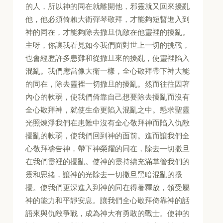
的人，所以神的同在就離開他，邪靈就又回來擾亂
他，他必須倚賴大衛彈琴敬拜，才能夠短暫進入到
神的同在，才能夠除去撒旦仇敵在他靈裡的擾亂。
主呀，你讓我看見如今我們面對世上一切的挑戰，
也會經歷許多患難和從撒旦來的擾亂，使靈裡陷入
混亂。我們應當像大衛一樣，全心敬拜帶下神大能
的同在，除去靈裡一切撒旦的擾亂。然而往往因著
內心的軟弱，使我們倚靠自己想要除去擾亂而沒有
全心敬拜神，就使生命更陷入混亂之中。懇求聖靈
光照煉淨我們在患難中沒有全心敬拜神而陷入仇敵
擾亂的軟弱，使我們回到神的面前。進而讓我們全
心敬拜禱告神，帶下神榮耀的同在，除去一切撒旦
在我們靈裡的擾亂。使神的靈持續充滿掌管我們的
靈和思緒，讓神的光除去一切撒旦黑暗混亂的攪
擾。使我們更深進入到神的同在得著釋放，領受屬
神的能力和平靜安息。讓我們全心敬拜倚靠神的話
語來與仇敵爭戰，成為神大有勇敢的戰士。使神的