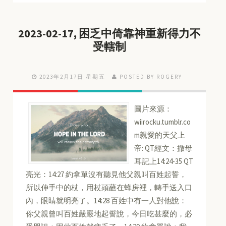
2023-02-17, 困乏中倚靠神重新得力不
受轄制
2023年2月17日 星期五
POSTED BY ROGERY
圖片來源：
wiirocku.tumblr.co
m親愛的天父上
帝: QT經文：撒母
耳記上14:24-35 QT
亮光：14:27 約拿單沒有聽見他父親叫百姓起誓，
所以伸手中的杖，用杖頭蘸在蜂房裡，轉手送入口
內，眼睛就明亮了。14:28 百姓中有一人對他說：
你父親曾叫百姓嚴嚴地起誓說，今日吃甚麼的，必