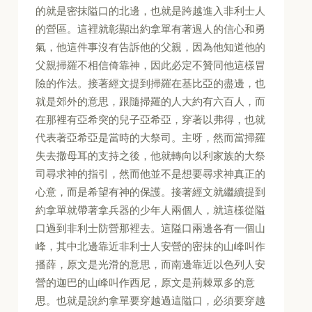
的就是密抹隘口的北邊，也就是跨越進入非利士人
的營區。這裡就彰顯出約拿單有著過人的信心和勇
氣，他這件事沒有告訴他的父親，因為他知道他的
父親掃羅不相信倚靠神，因此必定不贊同他這樣冒
險的作法。接著經文提到掃羅在基比亞的盡邊，也
就是郊外的意思，跟隨掃羅的人大約有六百人，而
在那裡有亞希突的兒子亞希亞，穿著以弗得，也就
代表著亞希亞是當時的大祭司。主呀，然而當掃羅
失去撒母耳的支持之後，他就轉向以利家族的大祭
司尋求神的指引，然而他並不是想要尋求神真正的
心意，而是希望有神的保護。接著經文就繼續提到
約拿單就帶著拿兵器的少年人兩個人，就這樣從隘
口過到非利士防營那裡去。這隘口兩邊各有一個山
峰，其中北邊靠近非利士人安營的密抹的山峰叫作
播薛，原文是光滑的意思，而南邊靠近以色列人安
營的迦巴的山峰叫作西尼，原文是荊棘眾多的意
思。也就是說約拿單要穿越過這隘口，必須要穿越