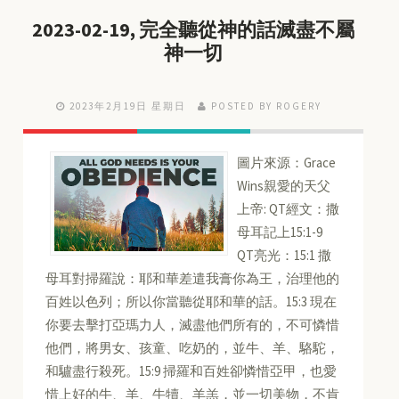
2023-02-19, 完全聽從神的話滅盡不屬
神一切
2023年2月19日 星期日
POSTED BY ROGERY
圖片來源：Grace
Wins親愛的天父
上帝: QT經文：撒
母耳記上15:1-9
QT亮光：15:1 撒
母耳對掃羅說：耶和華差遣我膏你為王，治理他的
百姓以色列；所以你當聽從耶和華的話。15:3 現在
你要去擊打亞瑪力人，滅盡他們所有的，不可憐惜
他們，將男女、孩童、吃奶的，並牛、羊、駱駝，
和驢盡行殺死。15:9 掃羅和百姓卻憐惜亞甲，也愛
惜上好的牛、羊、牛犢、羊羔，並一切美物，不肯