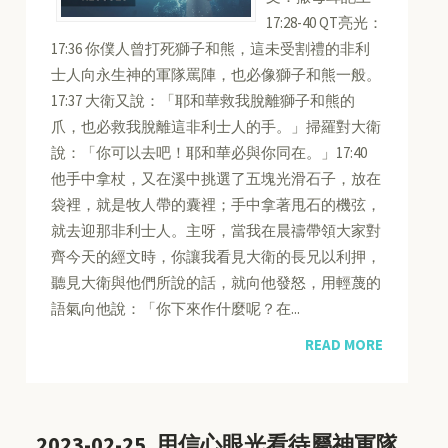
17:28-40 QT亮光：
17:36 你僕人曾打死獅子和熊，這未受割禮的非利
士人向永生神的軍隊罵陣，也必像獅子和熊一般。
17:37 大衛又說：「耶和華救我脫離獅子和熊的
爪，也必救我脫離這非利士人的手。」掃羅對大衛
說：「你可以去吧！耶和華必與你同在。」17:40
他手中拿杖，又在溪中挑選了五塊光滑石子，放在
袋裡，就是牧人帶的囊裡；手中拿著甩石的機弦，
就去迎那非利士人。主呀，當我在晨禱帶領大家對
齊今天的經文時，你讓我看見大衛的長兄以利押，
聽見大衛與他們所說的話，就向他發怒，用輕蔑的
語氣向他說：「你下來作什麼呢？在...
READ MORE
2023-02-25, 用信心眼光看待屬神軍隊