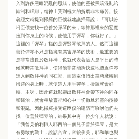
入到許多黑暗混亂的思緒，使他的靈被黑暗混亂給
轄制和綑綁，精神上受到極大的折磨非常痛苦。接
著經文就提到掃羅的臣僕就建議掃羅說：「可以吩
咐臣僕去找一位善於彈琴的來，等神那裡來的惡魔
臨到你身上的時候，使他用手彈琴，你就好了。」
這裡的「彈琴」指的是彈豎琴敬拜的人。然而這裡
善於彈琴不只是指擁有厲害彈琴的技術，最重要的
是非常擅長於敬拜神，也就代表著這人是平日的時
候就時常敬拜神，使得他非常能夠快速地透過彈琴
進入到敬拜神的同在裡。而這臣僕指出當惡魔臨到
掃羅的身上時，就使這人用手彈琴，掃羅就會好
轉。主呀，因此這就彰顯出敬拜神會帶下神的同在
和醫治，就會釋放靈裡和心中一切撒旦邪靈的攪擾
和混亂。因此掃羅接受這臣僕的建議而吩咐他們去
找一位善於彈琴的，結果其中有一位少年人就說：
「我曾見伯利恒人耶西的一個兒子善於彈琴，是大
有勇敢的戰士，說話合宜，容貌俊美，耶和華也與