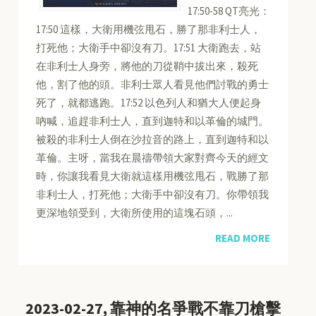
17:50-58 QT亮光：
17:50 這樣，大衛用機弦甩石，勝了那非利士人，
打死他；大衛手中卻沒有刀。17:51 大衛跑去，站
在非利士人身旁，將他的刀從鞘中拔出來，殺死
他，割了他的頭。非利士眾人看見他們討戰的勇士
死了，就都逃跑。17:52 以色列人和猶大人便起身
吶喊，追趕非利士人，直到迦特和以革倫的城門。
被殺的非利士人倒在沙拉音的路上，直到迦特和以
革倫。主呀，當我在晨禱帶領大家對齊今天的經文
時，你讓我看見大衛就這樣用機弦甩石，戰勝了那
非利士人，打死他；大衛手中卻沒有刀。你帶領我
更深地領受到，大衛所使用的這塊石頭，...
READ MORE
2023-02-27, 靠神的名爭戰不靠刀槍擊