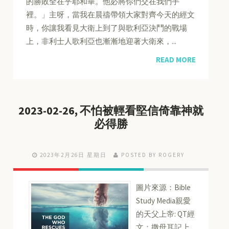
的勝敗全在乎耶和華。他必將你們交在我們手
裡。」主呀，當我在晨禱帶領大家對齊今天的經文
時，你讓我看見大衛上到了與歌利亞決鬥的戰場
上，非利士人歌利亞也漸漸地迎著大衛來，...
READ MORE
2023-02-26, 不怕被輕看堅信倚靠神就
必得勝
2023年2月26日 星期日
POSTED BY ROGERY
圖片來源：Bible
Study Media親愛
的天父上帝: QT經
文：撒母耳記上