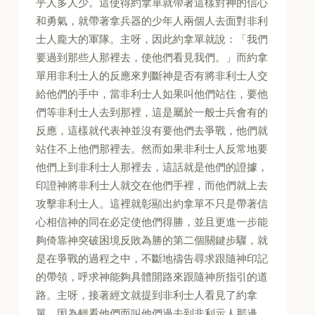
乎人多人少。這使得約拿單就帶著這樣對神的信心
和勇氣，就帶著拿兵器的少年人兩個人去面對非利
士人龐大的軍隊。主呀，因此約拿單就說：「我們
要過到那些人那裡去，使他們看見我們。」而約拿
單用非利士人的反應來判斷神是否有將非利士人交
給他們的手中，當非利士人如果叫他們站住，要他
們等非利士人去到那裡，這是屬於一般士兵會有的
反應，這樣就代表神並沒有要他們去爭戰，他們就
站住不上他們那裡去。然而如果非利士人反常地要
他們上到非利士人那裡去，這話就是他們的證據，
印證神將非利士人就交在他們手裡，而他們就上去
攻擊非利士人。這裡就彰顯出約拿單不只是帶著信
心相信神的同在必定使他們得勝，並且更進一步能
夠倚靠神突破困境反敗為勝的第二個關鍵步驟，就
是在爭戰的過程之中，不斷地禱告尋求跟隨神印記
的帶領，呼求神能夠具體開路來跟隨神所指引的道
路。主呀，接著經文就提到非利士人看見了約拿
單，因為輕看他們而叫他們過去到非利示人那邊，