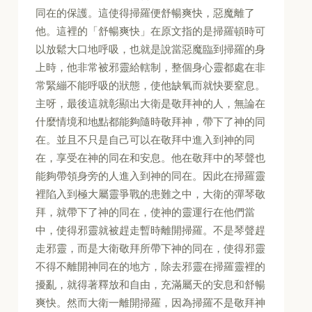
同在的保護。這使得掃羅便舒暢爽快，惡魔離了
他。這裡的「舒暢爽快」在原文指的是掃羅頓時可
以放鬆大口地呼吸，也就是說當惡魔臨到掃羅的身
上時，他非常被邪靈給轄制，整個身心靈都處在非
常緊繃不能呼吸的狀態，使他缺氧而就快要窒息。
主呀，最後這就彰顯出大衛是敬拜神的人，無論在
什麼情境和地點都能夠隨時敬拜神，帶下了神的同
在。並且不只是自己可以在敬拜中進入到神的同
在，享受在神的同在和安息。他在敬拜中的琴聲也
能夠帶領身旁的人進入到神的同在。因此在掃羅靈
裡陷入到極大屬靈爭戰的患難之中，大衛的彈琴敬
拜，就帶下了神的同在，使神的靈運行在他們當
中，使得邪靈就被趕走暫時離開掃羅。不是琴聲趕
走邪靈，而是大衛敬拜所帶下神的同在，使得邪靈
不得不離開神同在的地方，除去邪靈在掃羅靈裡的
擾亂，就得著釋放和自由，充滿屬天的安息和舒暢
爽快。然而大衛一離開掃羅，因為掃羅不是敬拜神