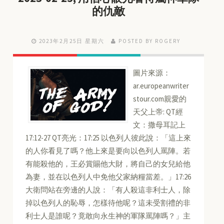
的仇敵
2023年2月25日 星期六
POSTED BY ROGERY
圖片來源：
ar.europeanwriter
stour.com親愛的
天父上帝: QT經
文：撒母耳記上
17:12-27 QT亮光：17:25 以色列人彼此說：「這上來
的人你看見了嗎？他上來是要向以色列人罵陣。若
有能殺他的，王必賞賜他大財，將自己的女兒給他
為妻，並在以色列人中免他父家納糧當差。」17:26
大衛問站在旁邊的人說：「有人殺這非利士人，除
掉以色列人的恥辱，怎樣待他呢？這未受割禮的非
利士人是誰呢？竟敢向永生神的軍隊罵陣嗎？」主