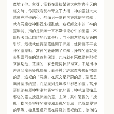
魔離了他。主呀，當我在晨禱帶領大家對齊今天的
經文時，你讓我看見神膏立了大衛，神的靈就大大
感動充滿他的心。然而另一邊神的靈就離開掃羅，
就有惡魔從神那裡來擾亂他。這裡經文中的「神的
靈離開」指的是掃羅一直不斷悖逆心中的聖靈，不
斷按著自己肉體的心意去行，而不願意順服聖靈的
引領。最後就使得聖靈離開了掃羅，使掃羅不再被
神的靈感動。當神的靈離開了掃羅，掃羅的靈就失
去聖靈同在的遮蓋和保護，此時就有惡魔從神那裡
來擾亂他。這裡的「有惡魔從神那裡來」不是指神
差派惡魔來擾亂掃羅，而是神允許惡魔去擾亂掃羅
的靈。這裡的「惡魔」在原文是邪惡的靈，聖靈是
屬神聖潔的靈，而惡魔則是屬撒旦邪惡的靈，當掃
羅拒絕被屬神聖潔的靈掌管他的靈，神就讓屬撒旦
邪惡的靈去擾亂掃羅的靈。主呀，其中這裡的「擾
亂」指的是靈裡的攪擾和混亂的意思，也就是屬靈
的爭戰，撒旦透過邪靈在掃羅的靈裡動工，使他陷