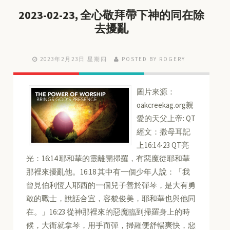
2023-02-23, 全心敬拜帶下神的同在除
去擾亂
2023年2月23日 星期四
POSTED BY ROGERY
圖片來源：
oakcreekag.org親
愛的天父上帝: QT
經文：撒母耳記
上16:14-23 QT亮
光：16:14 耶和華的靈離開掃羅，有惡魔從耶和華
那裡來擾亂他。16:18 其中有一個少年人說：「我
曾見伯利恆人耶西的一個兒子善於彈琴，是大有勇
敢的戰士，說話合宜，容貌俊美，耶和華也與他同
在。」16:23 從神那裡來的惡魔臨到掃羅身上的時
候，大衛就拿琴，用手而彈，掃羅便舒暢爽快，惡