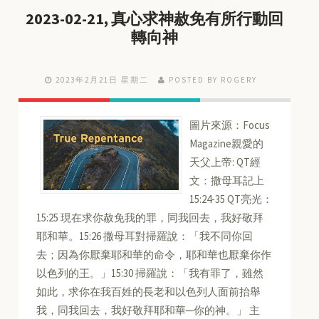
2023-02-21, 真心求神赦免有所行動回
轉向神
2023年2月21日 星期二
POSTED BY ROGERY
圖片來源：Focus
Magazine親愛的
天父上帝: QT經
文：撒母耳記上
15:24-35 QT亮光：
15:25 現在求你赦免我的罪，同我回去，我好敬拜
耶和華。15:26 撒母耳對掃羅說：「我不同你回
去；因為你厭棄耶和華的命令，耶和華也厭棄你作
以色列的王。」15:30 掃羅說：「我有罪了，雖然
如此，求你在我百姓的長老和以色列人面前抬舉
我，同我回去，我好敬拜耶和華─你的神。」 主