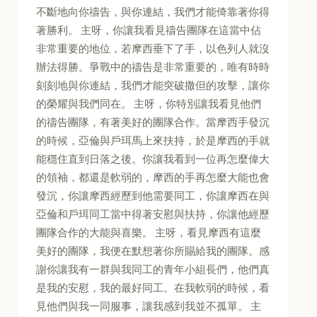
不斷地向你禱告，與你連結，我們才能倚靠著你得
著勝利。 主呀，你讓我看見禱告團隊在這當中佔
非常重要的地位，若摩西垂下了手，以色列人就沒
辦法得勝。爭戰中的禱告是非常重要的，唯有時時
刻刻地與你連結，我們才能突破撒但的攻擊，讓你
的榮耀與我們同在。 主呀，你特別讓我看見他們
的禱告團隊，有著美好的團隊合作。當摩西手發沉
的時候，亞倫與戶珥馬上來扶持，於是摩西的手就
能穩住直到日落之後。你讓我看到一位再怎麼偉大
的領袖，都還是軟弱的，摩西的手再怎麼大能也會
發沉，你讓摩西經歷到他需要同工，你讓摩西在與
亞倫和戶珥同工當中得著安慰與扶持，你讓他經歷
團隊合作的大能與喜樂。 主呀，看見摩西有這麼
美好的團隊，我便在默想著你所賜給我的團隊。感
謝你讓我有一群與我同工的青年小組長們，他們真
是我的安慰，我的最好同工。在我軟弱的時候，看
見他們與我一同服事，讓我感到我並不孤單。 主