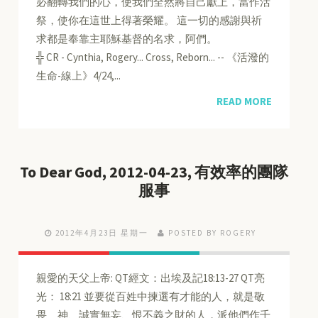
必翻轉我們的心，使我們全然將自己獻上，當作活
祭，使你在這世上得著榮耀。 這一切的感謝與祈
求都是奉靠主耶穌基督的名求，阿們。
╬ CR - Cynthia, Rogery... Cross, Reborn... -- 《活潑的
生命-線上》4/24,...
READ MORE
To Dear God, 2012-04-23, 有效率的團隊
服事
2012年4月23日 星期一
POSTED BY ROGERY
親愛的天父上帝: QT經文：出埃及記18:13-27 QT亮
光： 18:21 並要從百姓中揀選有才能的人，就是敬
畏 神、誠實無妄、恨不義之財的人，派他們作千