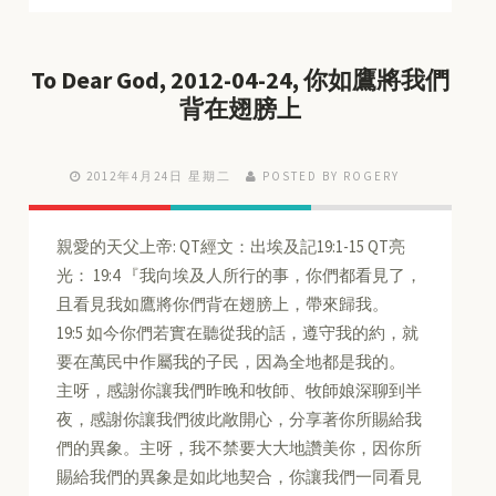
To Dear God, 2012-04-24, 你如鷹將我們
背在翅膀上
2012年4月24日 星期二
POSTED BY ROGERY
親愛的天父上帝: QT經文：出埃及記19:1-15 QT亮
光： 19:4 『我向埃及人所行的事，你們都看見了，
且看見我如鷹將你們背在翅膀上，帶來歸我。
19:5 如今你們若實在聽從我的話，遵守我的約，就
要在萬民中作屬我的子民，因為全地都是我的。
主呀，感謝你讓我們昨晚和牧師、牧師娘深聊到半
夜，感謝你讓我們彼此敞開心，分享著你所賜給我
們的異象。主呀，我不禁要大大地讚美你，因你所
賜給我們的異象是如此地契合，你讓我們一同看見