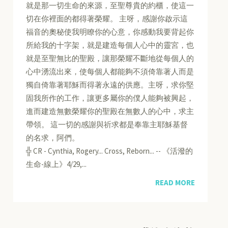
就是那一切生命的來源，至聖尊貴的約櫃，使這一
切在你裡面的都得著榮耀。 主呀，感謝你啟示這
福音的奧秘使我明瞭你的心意，你感動我要背起你
所給我的十字架，就是建造每個人心中的靈宮，也
就是至聖無比的聖殿，讓那榮耀不斷地從每個人的
心中湧流出來，使每個人都能夠不須倚靠著人而是
獨自倚靠著耶穌而得著永遠的供應。主呀，求你堅
固我所作的工作，讓更多屬你的僕人能夠被興起，
進而建造無數榮耀你的聖殿在無數人的心中，求主
帶領。 這一切的感謝與祈求都是奉靠主耶穌基督
的名求，阿們。
╬ CR - Cynthia, Rogery... Cross, Reborn... -- 《活潑的
生命-線上》4/29,...
READ MORE