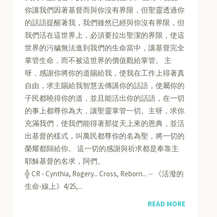
你讓我們因著基督而與你沒有界限，但聖靈透過你
的話語提醒著我，我們雖然已經與你沒有界限，但
我們活在這世界上，必須要拉出聖潔的界限，使這
世界的污穢無法進到我們的生命當中，讓基督完全
掌管生命，而不被這世界的價值觀給掌管。 主
呀，感謝你將你的道賜給我，使我在工作上得著真
自由，求主賜給我智慧去傳講你的話語，使屬你的
子民都曉得你的道，並且能活出你的話語，在一切
的事上都尊你為大，讓聖靈掌管一切。主呀，求你
充滿我們，使我們能得著那從天上來的恩典，並活
出基督的樣式，叫萬民都尊你的名為聖，將一切的
榮耀都歸給你。 這一切的感謝與祈求都是奉靠主
耶穌基督的名求，阿們。
╬ CR - Cynthia, Rogery... Cross, Reborn... -- 《活潑的
生命-線上》4/25,...
READ MORE