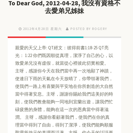
To Dear God, 2012-04-28, 我沒有資格不
去愛弟兄姊妹
2012年4月28日 星期六
POSTED BY ROGERY
親愛的天父上帝: QT經文：彼得前書1:18-25 QT亮
光： 1:22 你們既因順從真理，潔淨了自己的心，以
致愛弟兄沒有虛假，就當從心裡彼此切實相愛。
主呀，感謝你今天在我們當中再一次地顯了神蹟，
使連日下雨的天氣在今天放晴了，你帶領著我們，
使我們一路上有喜樂與平安地在你所創造的大自然
當中得著安息。主呀，謝謝你賜給我們這美好的時
刻，使我們教會能夠一同地到宜蘭出遊，讓我們忙
碌疲憊的身體，能夠在這一次的恩典當中得著滋
潤。 主呀，感謝你看顧著我們，使我們在你的真
理當中得到了自由，得到了潔淨，使我們能夠順服
聖靈所啟示的真理而活著。主呀，你今天的話語更