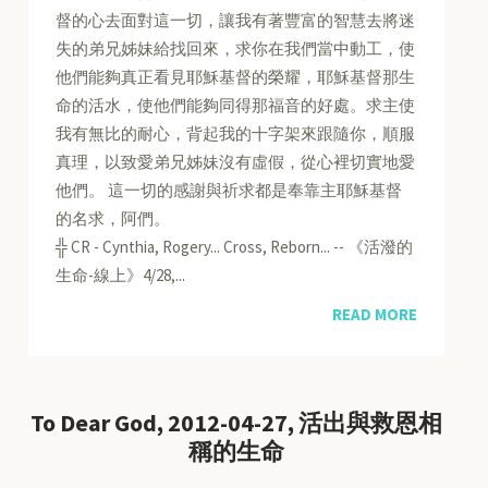
督的心去面對這一切，讓我有著豐富的智慧去將迷
失的弟兄姊妹給找回來，求你在我們當中動工，使
他們能夠真正看見耶穌基督的榮耀，耶穌基督那生
命的活水，使他們能夠同得那福音的好處。求主使
我有無比的耐心，背起我的十字架來跟隨你，順服
真理，以致愛弟兄姊妹沒有虛假，從心裡切實地愛
他們。 這一切的感謝與祈求都是奉靠主耶穌基督
的名求，阿們。
╬ CR - Cynthia, Rogery... Cross, Reborn... -- 《活潑的
生命-線上》4/28,...
READ MORE
To Dear God, 2012-04-27, 活出與救恩相
稱的生命