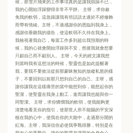
候，那雪片飛來的工作事項真的是讓我煩躁不已，
我的心開始浮躁變得非常不平靜。 主呀，求你赦
免我的軟弱，這急躁讓我有些話語太過於不經修飾
而帶有情緒。主呀，不過感謝你的恩臨到我身上，
感謝你垂聽我的禱告，使這軟弱不久待在我身上。
我檢視著我自己，每當工作多到超出我預期的時
候，我的心就會開始浮躁與不安，然後我就會想要
只顧自己而不顧別人。 主呀，今天的經文讓我想
到當時我有這想法的時候，聖靈也是如此提醒著
我，要我不要效法從前那蒙昧無知的放縱私慾的樣
子，不要回到以前那只想到自己的自己。主呀，感
謝你讓我在這樣痛苦的當中能想到你，能想起你的
聖潔，使聖靈在我身上動工，進而讓我也能與你一
同聖潔。 主呀，求你憐憫我的軟弱，使我能夠更
清楚地看見你的指引，使那世人所不能賜的平安深
植在我的心中，使我在你的大能中，走過那分開的
紅海。主呀，我深信你必使我爭戰得勝，特別是在
我內心的爭戰中，讓你的聖靈充滿我的全身全心，