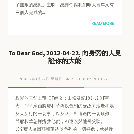
了無限的感動。主呀，感謝你讓我們昨天青年又有
三個人完成的...
READ MORE
To Dear God, 2012-04-22, 向身旁的人見
證你的大能
2012年4月22日 星期日
POSTED BY ROGERY
親愛的天父上帝: QT經文：出埃及記18:1-12 QT亮
光： 18:8 摩西將耶和華為以色列的緣故向法老和埃
及人所行的一切事，以及路上所遭遇的一切艱難，
並耶和華怎樣搭救他們，都述說與他岳父聽。
18:9 葉忒羅因耶和華待以色列的一切好處，就是拯