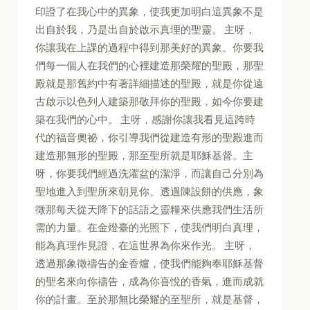
印證了在我心中的異象，使我更加明白這異象不是
出自於我，乃是出自於啟示真理的聖靈。 主呀，
你讓我在上課的過程中得到那美好的異象。你要我
們每一個人在我們的心裡建造那榮耀的聖殿，那聖
殿就是那舊約中有著詳細描述的聖殿，就是你從遠
古啟示以色列人建築那敬拜你的聖殿，如今你要建
築在我們的心中。 主呀，感謝你讓我看見這跨時
代的福音奧祕，你引導我們從建造有形的聖殿進而
建造那無形的聖殿，那至聖所就是耶穌基督。主
呀，你要我們經過洗濯盆的潔淨，而讓自己分別為
聖地進入到聖所來朝見你。透過陳設餅的供應，象
徵那每天從天降下的話語之靈糧來供應我們生活所
需的力量。在金燈臺的光照下，使我們明白真理，
能為真理作見證，在這世界為你來作光。 主呀，
透過那象徵禱告的金香爐，使我們能夠奉耶穌基督
的聖名來向你禱告，成為你喜悅的香氣，進而成就
你的計畫。至於那無比榮耀的至聖所，就是基督，