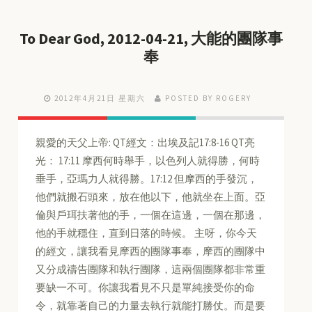
To Dear God, 2012-04-21, 大能的團隊事
奉
2012年4月21日 星期六
POSTED BY ROGERY
親愛的天父上帝: QT經文：出埃及記17:8-16 QT亮
光： 17:11 摩西何時舉手，以色列人就得勝，何時
垂手，亞瑪力人就得勝。17:12 但摩西的手發沉，
他們就搬石頭來，放在他以下，他就坐在上面。亞
倫與戶珥扶著他的手，一個在這邊，一個在那邊，
他的手就穩住，直到日落的時候。 主呀，你今天
的經文，讓我看見摩西的團隊事奉，摩西的團隊中
又分成禱告團隊和執行團隊，這兩個團隊都非常重
要缺一不可。你讓我看見不只是單純接受你的命
令，就靠著自己的力量去執行就能打勝仗。而是要