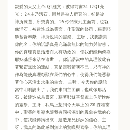
親愛的天父上帝: QT經文：彼得前書2:1-12 QT亮
光： 2:4 主乃活石，固然是被人所棄的，卻是被
神所揀選、所寶貴的。 2:5 你們來到主面前，也就
像活石，被建造成為靈宮，作聖潔的祭司，藉著耶
穌基督奉獻 神所悅納的靈祭。 主呀，我要讚美
你的名，你的話語真是充滿著無比的能力與智慧，
你的真理真是活潑而大有功效的，使我們能夠倚靠
耶穌基督來活在這世上。你話語當中的真理彼此有
著緊密無比的連結，真是讓我驚嘆不已，只有神的
作為能使真理彰顯在我們的心中，使得我們能憑藉
著信心來活出永生的生命。 主呀，今天你的話語
當中明明說出了，我們來到主面前，也就像那活
石，被建造成為靈宮，藉著耶穌基督獻上你所悅納
的靈祭。主呀，我馬上想到今天早上的 201 課程當
中，聖靈的引導也讓我有同樣深刻的異象在我的心
中，使我能傳講出來，建造弟兄姊妹的信心。主
呀，我真的為此感到無比的驚嘆與喜樂，你的真理