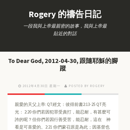
Rogery 的禱告日記
一段我與上帝最親密的故事，我與上帝最
貼近的對話
To Dear God, 2012-04-30, 跟隨耶穌的腳
蹤
2012年4月30日 星期一
POSTED BY ROGERY
親愛的天父上帝: QT經文：彼得前書2:13-25 QT亮
光： 2:20 你們若因犯罪受責打，能忍耐，有甚麼可
誇的呢？但你們若因行善受苦，能忍耐，這在 神
看是可喜愛的。2:21 你們蒙召原是為此；因基督也