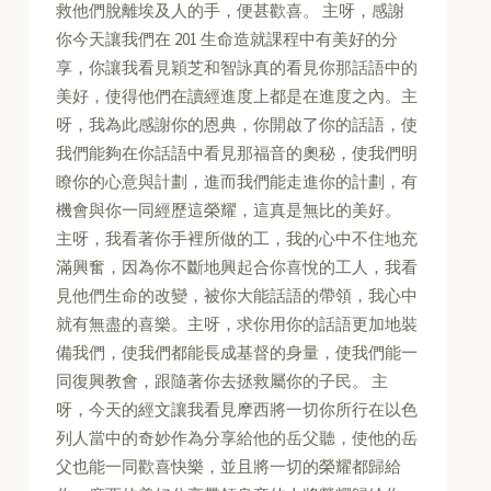
救他們脫離埃及人的手，便甚歡喜。 主呀，感謝
你今天讓我們在 201 生命造就課程中有美好的分
享，你讓我看見穎芝和智詠真的看見你那話語中的
美好，使得他們在讀經進度上都是在進度之內。主
呀，我為此感謝你的恩典，你開啟了你的話語，使
我們能夠在你話語中看見那福音的奧秘，使我們明
瞭你的心意與計劃，進而我們能走進你的計劃，有
機會與你一同經歷這榮耀，這真是無比的美好。
主呀，我看著你手裡所做的工，我的心中不住地充
滿興奮，因為你不斷地興起合你喜悅的工人，我看
見他們生命的改變，被你大能話語的帶領，我心中
就有無盡的喜樂。主呀，求你用你的話語更加地裝
備我們，使我們都能長成基督的身量，使我們能一
同復興教會，跟隨著你去拯救屬你的子民。 主
呀，今天的經文讓我看見摩西將一切你所行在以色
列人當中的奇妙作為分享給他的岳父聽，使他的岳
父也能一同歡喜快樂，並且將一切的榮耀都歸給