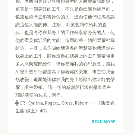
你。摩西的美好分享帶領身旁的人將榮耀歸給你，
這真是一個美好的工作，不只是自己能夠經歷到，
也讓這經歷去影響身旁的人，進而使他們也渴慕認
識這位大能的神。 主呀，我就想到你給我的恩
典，也是將你在我身上的工作分享給身旁的人，使
他們看見你話語的大能，進而能將一切的榮耀都歸
給你。主呀，求你賜給我更多的智慧能夠傳講你在
我身上的工作，願你透過在我身上的工作能帶領更
多人將榮耀歸給你，求你充滿我的心思意念，讓我
所思所想所行都是為了得著你的榮耀，求主使我全
然改變，進而能讓你在我的身上彰顯出你大能的榮
耀，求主帶領。 這一切的感謝與祈求都是奉靠主
耶穌基督的名求，阿們。
╬ CR - Cynthia, Rogery... Cross, Reborn... -- 《活潑的
生命-線上》4/22,...
READ MORE