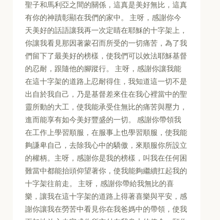
聖子和馬利亞之間的關係，這真是美好無比，這真
有你的神蹟彰顯在我們的家中。 主呀，感謝你今
天美好的話語讓我再一次定睛在耶穌的十字架上，
你讓我看見那因著蒙召而所受的一切痛苦，為了我
們留下了最美好的榜樣，使我們可以效法耶穌基督
的忍耐，跟隨他的腳蹤行。 主呀，感謝你讓我能
在這十字架的道路上忍耐得住，我知道這一切不是
出自於我自己，乃是基督差來住在我心裡當中的聖
靈所動的大工，使我能承受住無比的痛苦與壓力，
進而能享有如今美好豐盛的一切。 感謝你帶領我
在工作上學習順服，在服事上也學習順服，使我能
夠謙卑自己，去除我心中的驕傲，來順服你所設立
的權柄。主呀，感謝你是我的榜樣，叫我在任何困
難當中都能抬頭仰望著你，使我能夠繼續扛起我的
十字架往前走。 主呀，感謝你帶給我無比的喜
樂，讓我在這十字架的道路上得著喜樂與平安，感
謝你讓我在勞苦中看見你在我爸媽中的帶領，使我