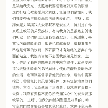
是賜給我亮光，光照著我要憑藉著對真理的順服，
進而打從心裡去愛弟兄姊妹，無論他們是如何，我
們都要帶著主耶穌基督的愛去愛他們。 主呀，感
謝你賜力量讓我去愛那我不想愛的人，特別是在你
真理上軟弱的弟兄姊妹。有時我真的是很難去與他
們相處，他們的談話讓我覺得厭煩。但感謝主，每
當我的肉體軟弱時，聖靈也提醒著我，讓我看看自
己也是何等的軟弱，因著蒙召才有如此的恩典在你
面前站立，我沒有資格不去愛我的弟兄姊妹。 主
呀，你給了我恩典能在真理中站立得住，就是要差
遣我去堅固軟弱的弟兄姊妹，使他們能夠脫離敗壞
的生活，進而讓基督掌管他們的生命。這當中需要
捨己，需要無比的忍耐與陪伴，無時無刻地為他們
禱告。主呀，我既然蒙了這恩典，我就沒有資格不
去愛，我沒有資格不把你所充滿我心中的愛去愛那
軟弱的。 主呀，但我的肉體與聖靈是相爭的，時
常我的肉體會要我去離棄我的肢體。求你使我有基