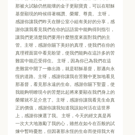
那被火試驗仍然能壞的金子更顯寶貴，可以在耶穌
基督顯現的時候得著稱讚、榮耀、尊貴。 主呀，
感謝你讓我們昨天在辦公室小組有美好的分享，感
謝你讓我看見我們在你的話語當中能夠得到指引，
讓我們更清楚我們要用什麼態度來面對我們的主
管。主呀，感謝你賜下美好的真理，使我們在你的
真理裡面當中看見盼望，使我們能夠在這許多的苦
難當中能忍受得住。 主呀，因為你已為我們在這
患難當中開了一條出路，就是耶穌基督，那邁向永
恆的道路。主呀，感謝你讓我在苦難中更加地看見
那基督，看見那永遠的生命。感謝你賜下聖靈，使
我能夠明瞭現今的苦楚比起將來要顯在我們身上的
榮耀就不足介意了。主呀，感謝你讓我看見生命真
正的價值，感謝你讓我知道我該如何活在這世界
上，感謝你揀選了我。 主呀，今天的經文真是再
一次大大地激勵了我的心，雖然在如今在百般的試
煉中暫時憂愁，但因著那永恆的生命而使得我大有