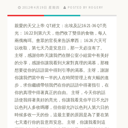
2012年4月19日 星期四
POSTED BY ROGERY
親愛的天父上帝: QT經文：出埃及記16:21-36 QT亮
光： 16:22 到第六天，他們收了雙倍的食物，每人
兩俄梅珥。會眾的官長來告訴摩西； 16:26 六天可
以收取，第七天乃是安息日，那一天必沒有了。
主呀，感謝你昨天讓我們在辦公室小組當中有美好
的分享，感謝你讓我看到大家對真理的渴慕，那種
想要從你的話語當中得到引導的渴慕。主呀，謝謝
你讓我們當中有一半的人在時間管理上有大幅的進
步，求你繼續帶領我們在你的話語中得著指引，在
你的真理中得著真正的自由。 主呀，今天你的話
語使我得著美好的亮光，你讓我看見你平日不允許
以色列人多收嗎哪，但你卻允許以色列人第六日的
時候多收一天的份，這最主要的原因是為了要在第
七天遵行你的旨意而安息。 主呀，你讓我看到這