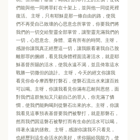
們能與他一同將罪釘在十架上，並與他一同從死裡
復活。 主呀，只有耶穌是那一條自由的路，使我
們不再受自己敗壞的心思意念所掌管，你要我們將
我們的一切交給聖靈全部掌管，讓聖靈充滿我們的
一切，心思意念、身體、還有所有的時間。主呀，
感謝你讓我真正經歷這一切，讓我眼看著我自己脫
離那罪的捆綁，看見我身體裡面流著活水，就是耶
穌基督所賜的活水，使我永遠不渴，並且倚靠這水
戰勝一切撒但的詭計。 主呀，今天的經文你讓我
看見你命令摩西擊打磐石，使磐石流出水來讓百姓
可以喝。主呀，你讓我看見你滿有忍耐與恩慈，面
對我們這群無知又只顧自己的罪人，你充滿了憐
憫，使我們能夠喝到從磐石出來的水。主呀，你讓
我看見這事預表基督要我們被擊打，就是那磐石，
然而我們因這磐石被擊打而有生命的活水可以喝，
得著永遠的拯救。 主呀，感謝你讓我不只看見，
也經歷到這生命活水的美好，求你賜給我能力，使