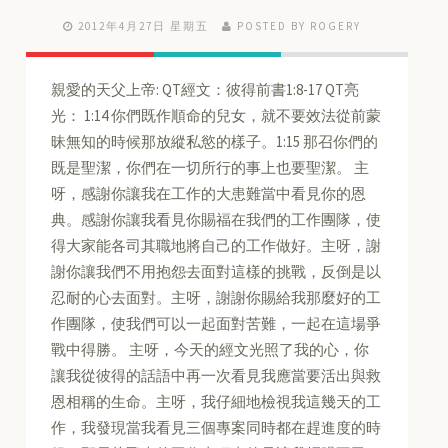
2012年4月27日 星期五
POSTED BY ROGERY
親愛的天父上帝: QT經文：彼得前書1:8-17 QT亮
光： 1:14 你們既作順命的兒女，就不要效法從前蒙
昧無知的時候那放縱私慾的樣子。1:15 那召你們的
既是聖潔，你們在一切所行的事上也要聖潔。 主
呀，感謝你讓我在工作的大患難當中看見你的恩
典。感謝你讓我看見你賜福在我們的工作團隊，使
得大家能各司其職地將自己的工作做好。主呀，謝
謝你讓我們不用抱怨去面對這樣的挑戰，反倒是以
忍耐的心去面對。主呀，謝謝你賜給我那麼好的工
作團隊，使我們可以一起面對苦難，一起在這場爭
戰中得勝。 主呀，今天的經文光照了我的心，你
讓我從彼得的話語中再一次看見我應當要活出與救
恩相稱的生命。主呀，我仔細地檢視我這幾天的工
作，我發現當我看見三個專案同時都在趕進度的時