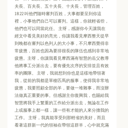
夫長、百夫長、五十夫長、十夫長，管理百姓，
18:22 叫他們隨時審判百姓，大事都要呈到你這
裡，小事他們自己可以審判。這樣，你就輕省些，
他們也可以同當此任。 主呀，感謝你今天讓我在
經文中看見美好的亮光，你讓我看見摩西整天從早
到晚都在審判以色列人的大小事，不只摩西覺得非
常疲憊，百姓也因為要排很長的隊伍也感到非常地
疲憊。主呀，你讓我看見摩西滿有智慧的岳父教導
他將事工分派出去，要有優先次序的安排並且有效
率的團隊。 主呀，我就想到你也是這樣地帶領著
我，從前的我都是單槍匹馬的服事，使得我非常地
疲憊，我要照顧全部的羊，要做一堆雜事，而沒辦
法做真正重要的事。但感謝主你復興我，也賜給我
智慧將我手上繁重的工作給分派出去，無論在工作
上或服事上都一樣，讓一些有才能的人來分擔我的
工作。 主呀，我真能享受到那輕省的美好，而且
看著這群新一代的領袖在帶領這群羊，心中就充滿