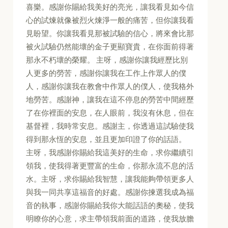
喜樂。感謝你賜給我美好的亮光，讓我看見如今信
心的試煉就像被烈火煉淨一般的痛苦，但你讓我看
見盼望。你讓我看見那被試驗的信心，將來會比那
被火試驗仍然能壞的金子更顯寶貴，在你面前得著
那永不朽壞的榮耀。 主呀，感謝你讓我經歷比別
人更多的勞苦，感謝你讓我在工作上作眾人的僕
人，感謝你讓我在教會中作眾人的僕人，使我格外
地勞苦。感謝神，讓我在這不停息的勞苦中間經歷
了在你裡面的安息，在人眼前，我沒有休息，但在
基督裡，我時常安息。感謝主，你透過這試驗使我
得到那永恆的安息，並且更加印證了你的話語。
主呀，我感謝你賜給我這美好的生命，求你繼續引
領我，使我得著更豐富的生命，你那永流不息的活
水。主呀，求你賜給我智慧，讓我能夠帶領更多人
與我一同共享這福音的好處。感謝你揀選我成為福
音的執事，感謝你賜給我你大能話語的奧秘，使我
明瞭你的心意，求主帶領我前面的道路，使我放膽