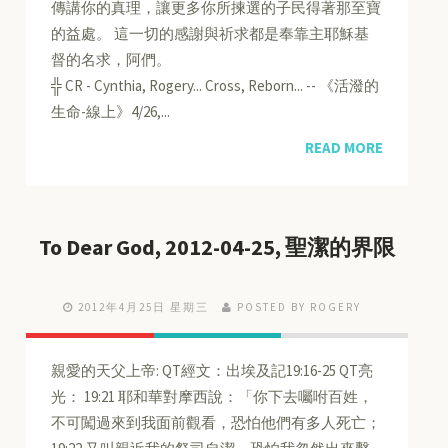
傳講你的真理，讓更多你所揀選的子民得著那至寶
的益處。 這一切的感謝與祈求都是奉靠主耶穌基
督的名求，阿們。
╬ CR - Cynthia, Rogery... Cross, Reborn... -- 《活潑的
生命-線上》4/26,...
READ MORE
To Dear God, 2012-04-25, 聖潔的界限
2012年4月25日 星期三
POSTED BY ROGERY
親愛的天父上帝: QT經文：出埃及記19:16-25 QT亮
光： 19:21 耶和華對摩西說：「你下去囑咐百姓，
不可闖過來到我面前觀看，恐怕他們有多人死亡；