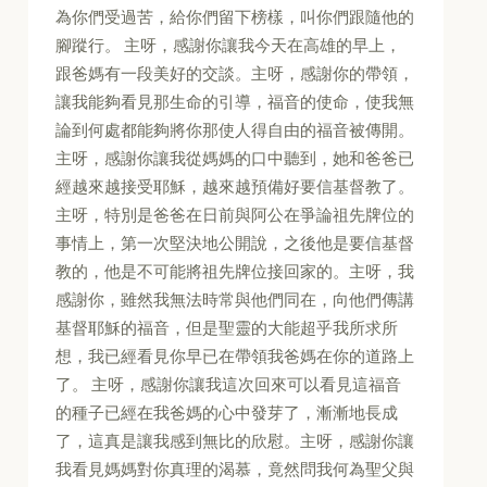
為你們受過苦，給你們留下榜樣，叫你們跟隨他的
腳蹤行。 主呀，感謝你讓我今天在高雄的早上，
跟爸媽有一段美好的交談。主呀，感謝你的帶領，
讓我能夠看見那生命的引導，福音的使命，使我無
論到何處都能夠將你那使人得自由的福音被傳開。
主呀，感謝你讓我從媽媽的口中聽到，她和爸爸已
經越來越接受耶穌，越來越預備好要信基督教了。
主呀，特別是爸爸在日前與阿公在爭論祖先牌位的
事情上，第一次堅決地公開說，之後他是要信基督
教的，他是不可能將祖先牌位接回家的。主呀，我
感謝你，雖然我無法時常與他們同在，向他們傳講
基督耶穌的福音，但是聖靈的大能超乎我所求所
想，我已經看見你早已在帶領我爸媽在你的道路上
了。 主呀，感謝你讓我這次回來可以看見這福音
的種子已經在我爸媽的心中發芽了，漸漸地長成
了，這真是讓我感到無比的欣慰。主呀，感謝你讓
我看見媽媽對你真理的渴慕，竟然問我何為聖父與