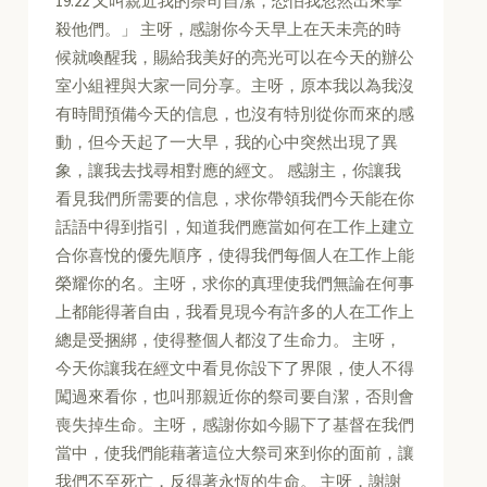
19:22 又叫親近我的祭司自潔，恐怕我忽然出來擊
殺他們。」 主呀，感謝你今天早上在天未亮的時
候就喚醒我，賜給我美好的亮光可以在今天的辦公
室小組裡與大家一同分享。主呀，原本我以為我沒
有時間預備今天的信息，也沒有特別從你而來的感
動，但今天起了一大早，我的心中突然出現了異
象，讓我去找尋相對應的經文。 感謝主，你讓我
看見我們所需要的信息，求你帶領我們今天能在你
話語中得到指引，知道我們應當如何在工作上建立
合你喜悅的優先順序，使得我們每個人在工作上能
榮耀你的名。主呀，求你的真理使我們無論在何事
上都能得著自由，我看見現今有許多的人在工作上
總是受捆綁，使得整個人都沒了生命力。 主呀，
今天你讓我在經文中看見你設下了界限，使人不得
闖過來看你，也叫那親近你的祭司要自潔，否則會
喪失掉生命。主呀，感謝你如今賜下了基督在我們
當中，使我們能藉著這位大祭司來到你的面前，讓
我們不至死亡，反得著永恆的生命。 主呀，謝謝