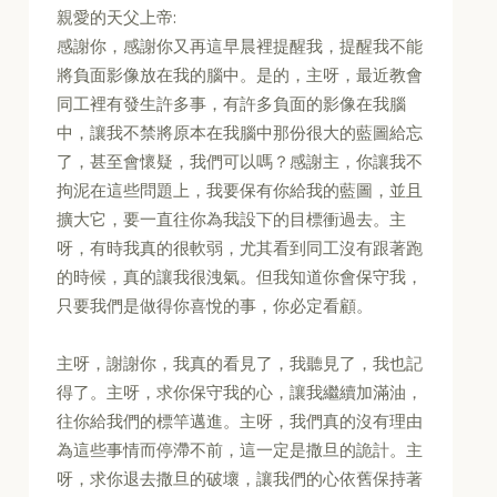
親愛的天父上帝:
感謝你，感謝你又再這早晨裡提醒我，提醒我不能
將負面影像放在我的腦中。是的，主呀，最近教會
同工裡有發生許多事，有許多負面的影像在我腦
中，讓我不禁將原本在我腦中那份很大的藍圖給忘
了，甚至會懷疑，我們可以嗎？感謝主，你讓我不
拘泥在這些問題上，我要保有你給我的藍圖，並且
擴大它，要一直往你為我設下的目標衝過去。主
呀，有時我真的很軟弱，尤其看到同工沒有跟著跑
的時候，真的讓我很洩氣。但我知道你會保守我，
只要我們是做得你喜悅的事，你必定看顧。
主呀，謝謝你，我真的看見了，我聽見了，我也記
得了。主呀，求你保守我的心，讓我繼續加滿油，
往你給我們的標竿邁進。主呀，我們真的沒有理由
為這些事情而停滯不前，這一定是撒旦的詭計。主
呀，求你退去撒旦的破壞，讓我們的心依舊保持著