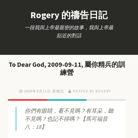
Rogery 的禱告日記
一段我與上帝最親密的故事，我與上帝最
貼近的對話
To Dear God, 2009-09-11, 屬你精兵的訓
練營
2009年9月11日 星期五
POSTED BY ROGERY
你們有眼睛，看不見嗎？有耳朵，聽
不見嗎？也記不得嗎？
【馬可福音
八：18】