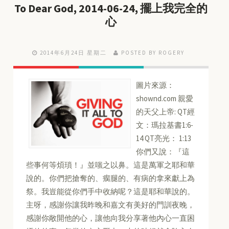
To Dear God, 2014-06-24, 擺上我完全的
心
2014年6月24日 星期二
POSTED BY ROGERY
圖片來源：
shownd.com 親愛
的天父上帝: QT經
文：瑪拉基書1:6-
14 QT亮光： 1:13
你們又說：『這
些事何等煩瑣！』並嗤之以鼻。這是萬軍之耶和華
說的。你們把搶奪的、瘸腿的、有病的拿來獻上為
祭。我豈能從你們手中收納呢？這是耶和華說的。
主呀，感謝你讓我昨晚和嘉文有美好的門訓夜晚，
感謝你敞開他的心，讓他向我分享著他內心一直困