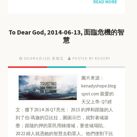
READ MORE
To Dear God, 2014-06-13, 面臨危機的智
慧
2014年6月13日 星期五
POSTED BY ROGERY
圖片來源：
kenadyshope.blog
spot.com 親愛的
天父上帝: QT經
文：撒下20:14-26 QT亮光： 20:15 約押和跟隨的人
到了伯‧瑪迦的亞比拉，圍困示巴，就對著城築
壘；跟隨約押的眾民用錘撞城，要使城塌陷。
20:22 婦人就憑她的智慧去勸眾人。他們便割下比