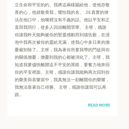
立生命和平安的約。我將這兩樣賜給他，使他存敬
畏的心，他就敬畏我，懼怕我的名。 2:6 真實的律
法在他口中，他嘴裡沒有不義的話。他以平安和正
直與我同行，使多人回頭離開罪孽。 主呀，感謝
你讓我昨天能夠被你的聖靈感動而到禱告殿，在浸
泡中我再次被你的靈給充滿，使我心中多日來的擔
憂被卸除了。主呀，我為著你所要我帶的門徒與你
的關係擔憂，擔憂到我的心都被消化了。主呀，我
知道我要儘快離開這不平安的黑暗，要奮力地奔回
你的平安裡面。主呀，感謝你讓我能夠再次回到你
的榮美與喜樂當中，我真無法一刻離開你的榮耀，
我無法靠著自己得勝。 主呀，感謝你讓我可以再
跟...
READ MORE