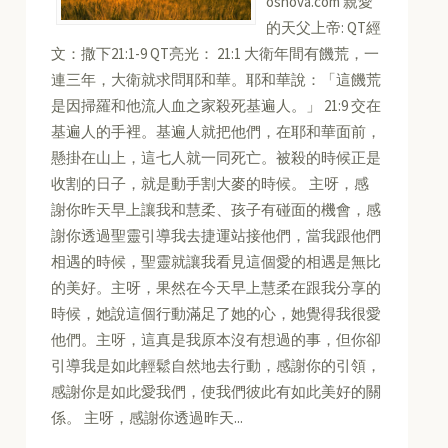
osnova.com 親愛
的天父上帝: QT經
文：撒下21:1-9 QT亮光： 21:1 大衛年間有饑荒，一
連三年，大衛就求問耶和華。耶和華說：「這饑荒
是因掃羅和他流人血之家殺死基遍人。」 21:9 交在
基遍人的手裡。基遍人就把他們，在耶和華面前，
懸掛在山上，這七人就一同死亡。被殺的時候正是
收割的日子，就是動手割大麥的時候。 主呀，感
謝你昨天早上讓我和慧柔、孩子有碰面的機會，感
謝你透過聖靈引導我去捷運站接他們，當我跟他們
相遇的時候，聖靈就讓我看見這個愛的相遇是無比
的美好。主呀，果然在今天早上慧柔在跟我分享的
時候，她說這個行動滿足了她的心，她覺得我很愛
他們。主呀，這真是我原本沒有想過的事，但你卻
引導我是如此輕鬆自然地去行動，感謝你的引領，
感謝你是如此愛我們，使我們彼此有如此美好的關
係。 主呀，感謝你透過昨天...