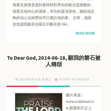
我看見慕懷意識到要時時對齊你的眼光是困難的，
我看見他內心的渴慕，求你的靈澆灌他，賜給他足
夠的信心去經歷你早已應許他的事。 主呀，感謝
你也讓我聽見你最近不斷在跟 Viki...
READ MORE
To Dear God, 2014-06-18, 願我的磐石被
人稱頌
2014年6月18日 星期三
POSTED BY ROGERY
圖片來源：
www.sodahead.co
m 親愛的天父上