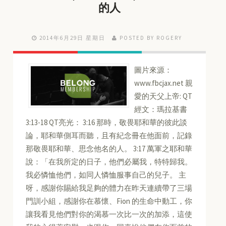
的人
2014年6月29日 星期日
POSTED BY ROGERY
圖片來源：
www.fbcjax.net 親
愛的天父上帝: QT
經文：瑪拉基書
3:13-18 QT亮光： 3:16 那時，敬畏耶和華的彼此談
論，耶和華側耳而聽，且有紀念冊在他面前，記錄
那敬畏耶和華、思念他名的人。 3:17 萬軍之耶和華
說：「在我所定的日子，他們必屬我，特特歸我。
我必憐恤他們，如同人憐恤服事自己的兒子。 主
呀，感謝你賜給我足夠的體力在昨天連續帶了三場
門訓小組，感謝你在慕懷、Fion 的生命中動工，你
讓我看見他們對你的渴慕一次比一次的加添，這使