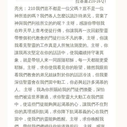
拉基書2:10-16 QT
亮光： 2:10 我們豈不都是一位父嗎？豈不是一位
神所造的嗎？我們各人怎麼以詭詐待弟兄，背棄了
神與我們列祖所立的約呢？ 主呀，感謝你帶領我
在昨天早上查考使徒行傳，你讓我再一次回顧聖靈
帶整個初代教會的門徒行出不凡的事。主呀，你讓
我看見聖靈的工作真是人所無法測度的。主呀，你
讓我再次堅定在你的話語中，使我繼續持守著異
象，就是帶領人來一同跟隨耶穌，每一天都能更愛
耶穌。主呀，求你使我看見你的盼望，雖然我眼前
看我們教會的弟兄姐妹對於你的話語冷淡，但我要
深信聖靈會在我們當中動工，你必興起許多渴慕的
人。 主呀，我為你所賜給我的門徒們擔憂，深怕
他們被這世界勝過，求你聖靈大大動工在我們當
中，使這些門徒能夠興起渴慕的心，讓我們不住對
你的真理感到飢渴，求你降下飢渴慕義的心在我們
當中，使我們的靈能夠甦醒。主呀，求你喚醒我
們，帶領我們繼續往你的道路前行。 主呀，感謝