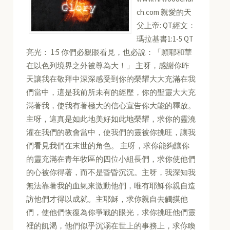
ch.com 親愛的天
父上帝: QT經文：
瑪拉基書1:1-5 QT
亮光： 1:5 你們必親眼看見，也必說：「願耶和華
在以色列境界之外被尊為大！」 主呀，感謝你昨
天讓我在敬拜中深深感受到你的榮耀大大充滿在我
們當中，這是我前所未有的經歷，你的聖靈大大充
滿著我，使我有著極大的信心宣告你大能的釋放。
主呀，這真是如此地美好如此地榮耀，求你的靈澆
灌在我們的教會當中，使我們的靈被你挑旺，讓我
們看見我們在末世的角色。 主呀，求你能夠讓你
的靈充滿在青年牧區的四位小組長們，求你使他們
的心被你得著，而不是昏昏沉沉。主呀，我深知我
無法靠著我的血氣來激動他們，唯有耶穌你親自造
訪他們才得以成就。主耶穌，求你親自去觸摸他
們，使他們恢復為你爭戰的眼光，求你挑旺他們靈
裡的飢渴，他們似乎沉溺在世上的事務上，求你喚