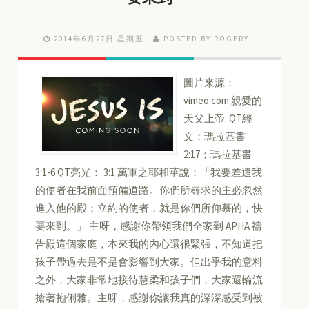
2014年6月27日 星期五
POSTED BY ROGERY
圖片來源：
vimeo.com 親愛的
天父上帝: QT經
文：瑪拉基書
2:17；瑪拉基書
3:1-6 QT亮光： 3:1 萬軍之耶和華說：「我要差遣我
的使者在我前面預備道路。你們所尋求的主必忽然
進入他的殿；立約的使者，就是你們所仰慕的，快
要來到。」 主呀，感謝你帶領我們全家到 APHA 禱
告殿這個家庭，本來我的內心還很緊張，不知道把
孩子帶過去是不是會影響到大家。但出乎我的意料
之外，大家非常地接待慧柔和孩子們，大家還輪流
搶著抱俐雅。主呀，感謝你讓我真的深深感受到被