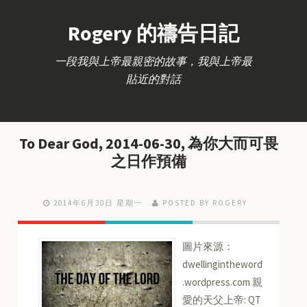
Rogery 的禱告日記
一段我與上帝最親密的故事，我與上帝最
貼近的對話
To Dear God, 2014-06-30, 為你大而可畏
之日作預備
2014年6月30日 星期一
POSTED BY ROGERY
圖片來源：
dwellingintheword
.wordpress.com 親
愛的天父上帝: QT