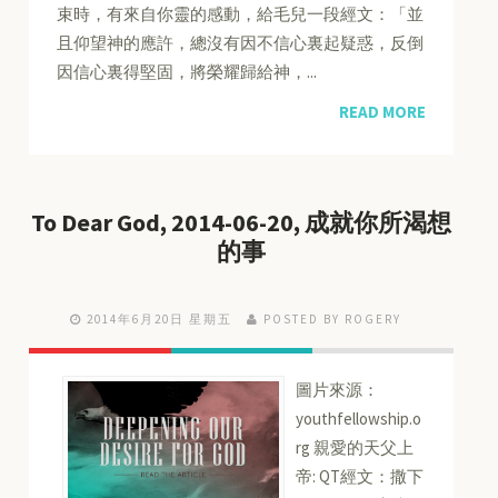
束時，有來自你靈的感動，給毛兒一段經文：「並
且仰望神的應許，總沒有因不信心裏起疑惑，反倒
因信心裏得堅固，將榮耀歸給神，...
READ MORE
To Dear God, 2014-06-20, 成就你所渴想
的事
2014年6月20日 星期五
POSTED BY ROGERY
圖片來源：
youthfellowship.o
rg 親愛的天父上
帝: QT經文：撒下