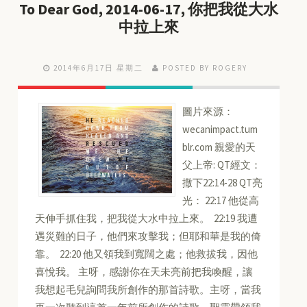
To Dear God, 2014-06-17, 你把我從大水
中拉上來
2014年6月17日 星期二
POSTED BY ROGERY
圖片來源：
wecanimpact.tum
blr.com 親愛的天
父上帝: QT經文：
撒下22:14-28 QT亮
光： 22:17 他從高
天伸手抓住我，把我從大水中拉上來。 22:19 我遭
遇災難的日子，他們來攻擊我；但耶和華是我的倚
靠。 22:20 他又領我到寬闊之處；他救拔我，因他
喜悅我。 主呀，感謝你在天未亮前把我喚醒，讓
我想起毛兒詢問我所創作的那首詩歌。主呀，當我