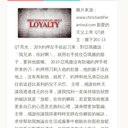
圖片來源：
www.christianlifer
antoul.com 親愛的
天父上帝: QT經
文：撒下20:1-13
QT亮光： 20:9 約押左手拾起刀來，對亞瑪撒說：
「我兄弟，你好啊！」就用右手抓住亞瑪撒的鬍
子，要與他親嘴。 20:10 亞瑪撒沒有防備約押手裡
所拿的刀；約押用刀刺入他的肚腹，他的腸子流在
地上，沒有再刺他，就死了。約押和他兄弟亞比篩
往前追趕比基利的兒子示巴。 主呀，感謝你昨天
讓我透過達元的分享，讓我找到一直保持禱告狀態
的秘訣就是「放鬆」在你的腳前，若是緊張就會讓
更多自己的心思意念跑到心裡，讓身體更加緊繃。
主呀，感謝你讓我得著時時安靜在你腳前的秘訣，
求你幫助我無論在生活或服事中都能在你面前放鬆