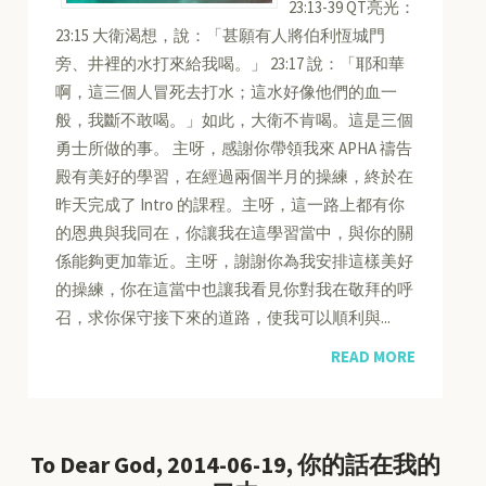
23:13-39 QT亮光：
23:15 大衛渴想，說：「甚願有人將伯利恆城門
旁、井裡的水打來給我喝。」 23:17 說：「耶和華
啊，這三個人冒死去打水；這水好像他們的血一
般，我斷不敢喝。」如此，大衛不肯喝。這是三個
勇士所做的事。 主呀，感謝你帶領我來 APHA 禱告
殿有美好的學習，在經過兩個半月的操練，終於在
昨天完成了 Intro 的課程。主呀，這一路上都有你
的恩典與我同在，你讓我在這學習當中，與你的關
係能夠更加靠近。主呀，謝謝你為我安排這樣美好
的操練，你在這當中也讓我看見你對我在敬拜的呼
召，求你保守接下來的道路，使我可以順利與...
READ MORE
To Dear God, 2014-06-19, 你的話在我的