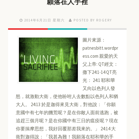
願落在人手裡
2014年6月21日 星期六
POSTED BY ROGERY
圖片來源：
patnesbitt.wordpr
ess.com 親愛的天
父上帝: QT經文：
撒下24:1-14 QT亮
光： 24:1 耶和華
又向以色列人發
怒，就激動大衛，使他吩咐人去數點以色列人和猶
大人。 24:13 於是迦得來見大衛，對他說：「你願
意國中有七年的饑荒呢？是在你敵人面前逃跑，被
追趕三個月呢？是在你國中有三日的瘟疫呢？現在
你要揣摩思想，我好回覆那差我來的。」 24:14 大
衛對迦得說：「我甚為難！我願落在耶和華的手