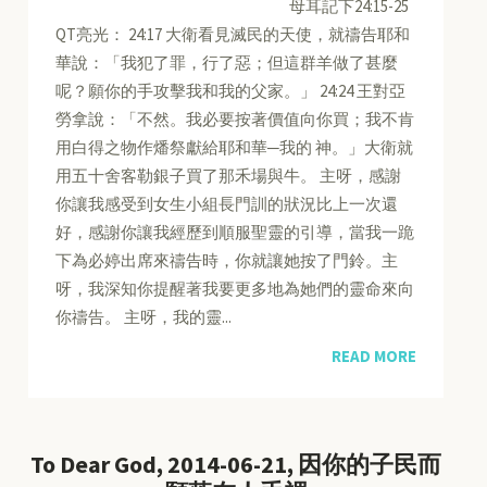
母耳記下24:15-25
QT亮光： 24:17 大衛看見滅民的天使，就禱告耶和
華說：「我犯了罪，行了惡；但這群羊做了甚麼
呢？願你的手攻擊我和我的父家。」 24:24 王對亞
勞拿說：「不然。我必要按著價值向你買；我不肯
用白得之物作燔祭獻給耶和華─我的 神。」大衛就
用五十舍客勒銀子買了那禾場與牛。 主呀，感謝
你讓我感受到女生小組長門訓的狀況比上一次還
好，感謝你讓我經歷到順服聖靈的引導，當我一跪
下為必婷出席來禱告時，你就讓她按了門鈴。主
呀，我深知你提醒著我要更多地為她們的靈命來向
你禱告。 主呀，我的靈...
READ MORE
To Dear God, 2014-06-21, 因你的子民而