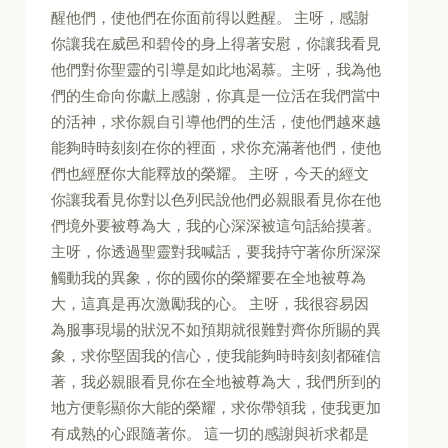
醒他們，使他們在你面前得以甦醒。 主呀，感謝
你讓我在威邑和碧伶的身上得著安慰，你讓我看見
他們對你聖靈的引導是如此地渴慕。主呀，我為他
們的生命向你獻上感謝，你真是一位活在我們當中
的活神，求你親自引導他們的生活，使他們越來越
能夠時時刻刻在你的裡面，求你充滿著他們，使他
們也經歷你大能釋放的榮耀。 主呀，今天的經文
你讓我看見你對以色列民說他們必親眼看見你在他
們境外要被尊為大，我的心深深被這句話給摸著。
主呀，你透過聖靈對我喊話，要我持守著你所深深
觸動我的異象，你的國你的榮耀要在全地被尊為
大，這真是再次激勵我的心。 主呀，我很容易因
為服事現場的狀況不如預期就很難對齊你所賜的異
象，求你堅固我的信心，使我能夠時時刻刻都確信
著，我必親眼看見你在全地被尊為大，我們所到的
地方便彰顯你大能的榮耀，求你帶領我，使我更加
有成熟的心跟隨著你。 這一切的感謝與祈求都是