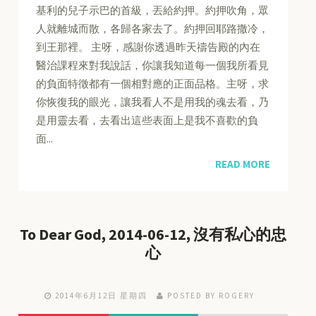
基利的兒子示巴的首級，丟給約押。約押吹角，眾
人就離城而散，各歸各家去了。約押回耶路撒冷，
到王那裡。 主呀，感謝你透過昨天禱告殿的內在
醫治課程來對我說話，你讓我知道每一個我所看見
的負面特徵都有一個相對應的正面品格。主呀，求
你恢復我的眼光，讓我看人不是用我的魂去看，乃
是用靈去看，去看出這些表面上是我不喜歡的負
面...
READ MORE
To Dear God, 2014-06-12, 沒有私心的忠
心
2014年6月12日 星期四
POSTED BY ROGERY