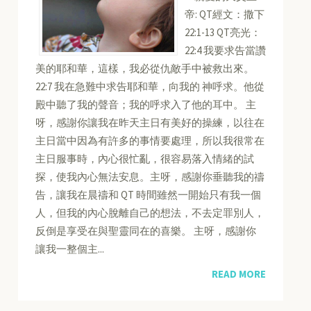
帝: QT經文：撒下
22:1-13 QT亮光：
22:4 我要求告當讚
美的耶和華，這樣，我必從仇敵手中被救出來。
22:7 我在急難中求告耶和華，向我的 神呼求。他從
殿中聽了我的聲音；我的呼求入了他的耳中。 主
呀，感謝你讓我在昨天主日有美好的操練，以往在
主日當中因為有許多的事情要處理，所以我很常在
主日服事時，內心很忙亂，很容易落入情緒的試
探，使我內心無法安息。主呀，感謝你垂聽我的禱
告，讓我在晨禱和 QT 時間雖然一開始只有我一個
人，但我的內心脫離自己的想法，不去定罪別人，
反倒是享受在與聖靈同在的喜樂。 主呀，感謝你
讓我一整個主...
READ MORE