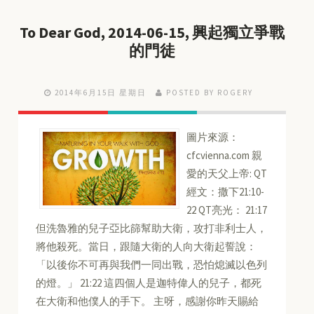
To Dear God, 2014-06-15, 興起獨立爭戰
的門徒
2014年6月15日 星期日
POSTED BY ROGERY
圖片來源：
cfcvienna.com 親
愛的天父上帝: QT
經文：撒下21:10-
22 QT亮光： 21:17
但洗魯雅的兒子亞比篩幫助大衛，攻打非利士人，
將他殺死。當日，跟隨大衛的人向大衛起誓說：
「以後你不可再與我們一同出戰，恐怕熄滅以色列
的燈。」 21:22 這四個人是迦特偉人的兒子，都死
在大衛和他僕人的手下。 主呀，感謝你昨天賜給