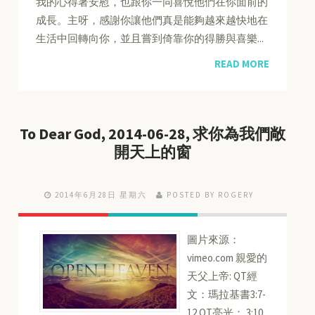
我的心得著安慰，也跟你一同喜悅他們在你面前的
成長。主呀，感謝你讓他們真是能夠越來越快地在
生活中回轉向你，並且嘗到倚靠你的得勝與喜樂...
READ MORE
To Dear God, 2014-06-28, 求你為我們敞
開天上的窗
2014年6月28日 星期六
POSTED BY ROGERY
圖片來源：
vimeo.com 親愛的
天父上帝: QT經
文：瑪拉基書3:7-
12 QT亮光： 3:10