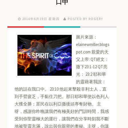
口中
2014年6月19日 星期四
POSTED BY ROGERY
圖片來源：
elainewmiller.blogs
pot.com 親愛的天
父上帝: QT經文：
撒下23:1-12 QT亮
光： 23:2 耶和華
的靈藉著我說：
他的話在我口中。 23:10 他起來擊殺非利士人，直
到手臂疲乏，手黏住刀把。那日耶和華使以色列人
大獲全勝；眾民在以利亞撒後頭專奪財物。 主
呀，感謝你昨晚讓我們有極美好的門訓時間，我感
受到你聖靈極大的運行，讓我們在分享時刻我不斷
地被聖靈充滿，說出與你親密的奧秘。主呀，你讓