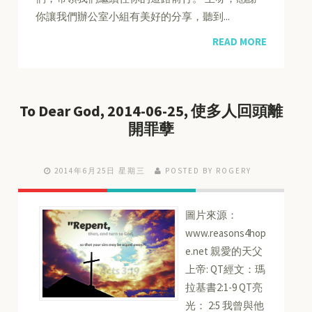
你讓我們辦公室小組有美好的分享，聽到...
READ MORE
To Dear God, 2014-06-25, 使多人回頭離
開罪孽
2014年6月25日 星期三
POSTED BY ROGERY
圖片來源：
www.reasons4hop
e.net 親愛的天父
上帝: QT經文：瑪
拉基書2:1-9 QT亮
光： 2:5 我曾與他