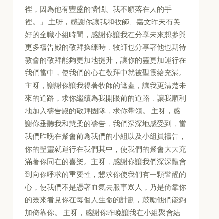
裡，因為他有豐盛的憐憫。我不願落在人的手
裡。」 主呀，感謝你讓我和牧師、嘉文昨天有美
好的全職小組時間，感謝你讓我在分享未來想參與
更多禱告殿的敬拜操練時，牧師也分享著他也期待
教會的敬拜能夠更加地提升，讓你的靈更加運行在
我們當中，使我們的心在敬拜中就被聖靈給充滿。
主呀，謝謝你讓我得著牧師的遮蓋，讓我更清楚未
來的道路，求你繼續為我開眼前的道路，讓我順利
地加入禱告殿的敬拜團隊，求你帶領。 主呀，感
謝你垂聽我和慧柔的禱告，我們深深地感受到，當
我們昨晚在聚會前為我們的小組以及小組員禱告，
你的聖靈就運行在我們其中，使我們的聚會大大充
滿著你同在的喜樂。主呀，感謝你讓我們深深體會
到向你呼求的重要性，懇求你使我們有一顆警醒的
心，使我們不是憑著血氣去服事眾人，乃是倚靠你
的靈來看見你在每個人生命的計劃，鼓勵他們能夠
加倚靠你。 主呀，感謝你昨晚讓我在小組聚會結