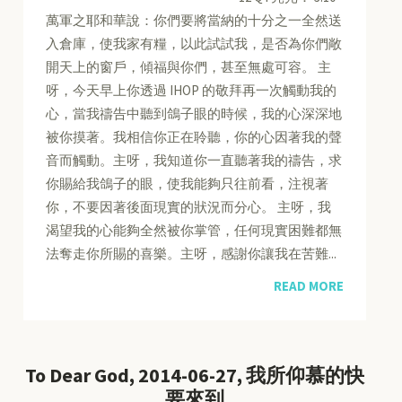
萬軍之耶和華說：你們要將當納的十分之一全然送
入倉庫，使我家有糧，以此試試我，是否為你們敞
開天上的窗戶，傾福與你們，甚至無處可容。 主
呀，今天早上你透過 IHOP 的敬拜再一次觸動我的
心，當我禱告中聽到鴿子眼的時候，我的心深深地
被你摸著。我相信你正在聆聽，你的心因著我的聲
音而觸動。主呀，我知道你一直聽著我的禱告，求
你賜給我鴿子的眼，使我能夠只往前看，注視著
你，不要因著後面現實的狀況而分心。 主呀，我
渴望我的心能夠全然被你掌管，任何現實困難都無
法奪走你所賜的喜樂。主呀，感謝你讓我在苦難...
READ MORE
To Dear God, 2014-06-27, 我所仰慕的快
要來到