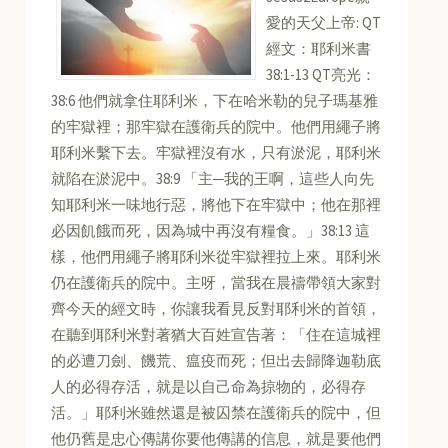
愛的天父上帝: QT
經文：耶利米書
38:1-13 QT亮光：
38:6 他們就拿住耶利米，下在哈米勒的兒子瑪基雅
的牢獄裡；那牢獄在護衛兵的院中。他們用繩子將
耶利米繫下去。牢獄裡沒有水，只有淤泥，耶利米
就陷在淤泥中。38:9 「主─我的王啊，這些人向先
知耶利米一味地行惡，將他下在牢獄中；他在那裡
必因飢餓而死，因為城中再沒有糧食。」38:13 這
樣，他們用繩子將耶利米從牢獄裡拉上來。耶利米
仍在護衛兵的院中。主呀，當我在晨禱帶領大家對
齊今天的經文時，你讓我看見反對耶利米的首領，
在聽到耶利米對著猶大百姓宣告著：「住在這城裡
的必遭刀劍、饑荒、瘟疫而死；但出去歸降迦勒底
人的必得存活，就是以自己命為掠物的，必得存
活。」耶利米雖然還是被囚禁在護衛兵的院中，但
他仍舊是忠心傳講你要他傳講的信息，就是要他們