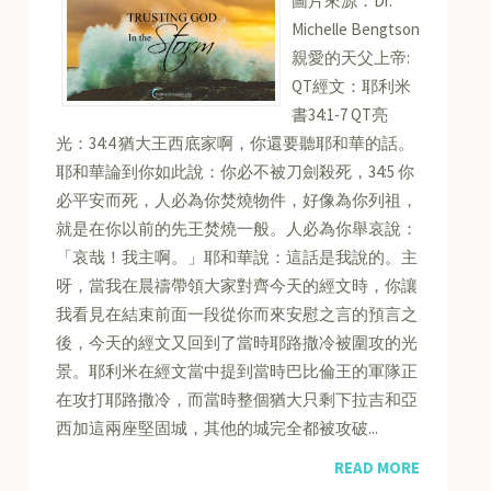
圖片來源：Dr.
Michelle Bengtson
親愛的天父上帝:
QT經文：耶利米
書34:1-7 QT亮
光：34:4 猶大王西底家啊，你還要聽耶和華的話。
耶和華論到你如此說：你必不被刀劍殺死，34:5 你
必平安而死，人必為你焚燒物件，好像為你列祖，
就是在你以前的先王焚燒一般。人必為你舉哀說：
「哀哉！我主啊。」耶和華說：這話是我說的。主
呀，當我在晨禱帶領大家對齊今天的經文時，你讓
我看見在結束前面一段從你而來安慰之言的預言之
後，今天的經文又回到了當時耶路撒冷被圍攻的光
景。耶利米在經文當中提到當時巴比倫王的軍隊正
在攻打耶路撒冷，而當時整個猶大只剩下拉吉和亞
西加這兩座堅固城，其他的城完全都被攻破...
READ MORE