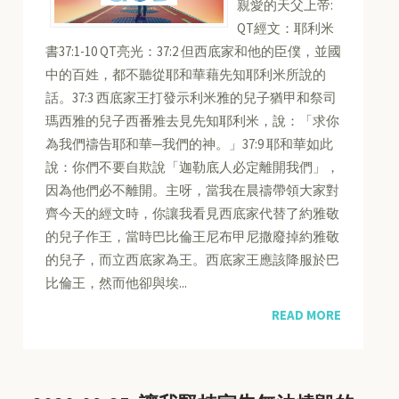
親愛的天父上帝:
QT經文：耶利米
書37:1-10 QT亮光：37:2 但西底家和他的臣僕，並國
中的百姓，都不聽從耶和華藉先知耶利米所說的
話。37:3 西底家王打發示利米雅的兒子猶甲和祭司
瑪西雅的兒子西番雅去見先知耶利米，說：「求你
為我們禱告耶和華─我們的神。」37:9 耶和華如此
說：你們不要自欺說「迦勒底人必定離開我們」，
因為他們必不離開。主呀，當我在晨禱帶領大家對
齊今天的經文時，你讓我看見西底家代替了約雅敬
的兒子作王，當時巴比倫王尼布甲尼撒廢掉約雅敬
的兒子，而立西底家為王。西底家王應該降服於巴
比倫王，然而他卻與埃...
READ MORE