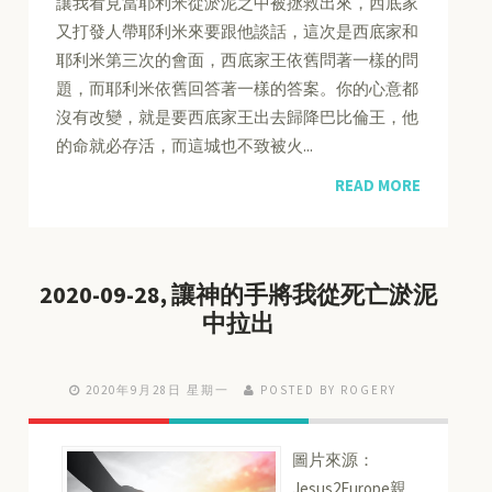
讓我看見當耶利米從淤泥之中被拯救出來，西底家
又打發人帶耶利米來要跟他談話，這次是西底家和
耶利米第三次的會面，西底家王依舊問著一樣的問
題，而耶利米依舊回答著一樣的答案。你的心意都
沒有改變，就是要西底家王出去歸降巴比倫王，他
的命就必存活，而這城也不致被火...
READ MORE
2020-09-28, 讓神的手將我從死亡淤泥
中拉出
2020年9月28日 星期一
POSTED BY ROGERY
圖片來源：
Jesus2Europe親