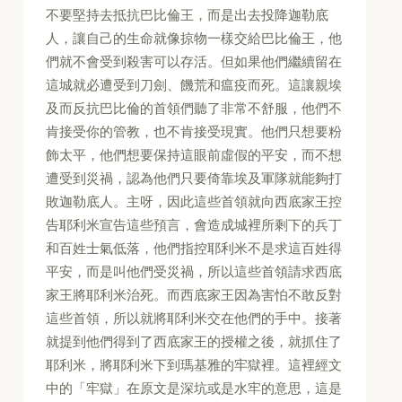
不要堅持去抵抗巴比倫王，而是出去投降迦勒底
人，讓自己的生命就像掠物一樣交給巴比倫王，他
們就不會受到殺害可以存活。但如果他們繼續留在
這城就必遭受到刀劍、饑荒和瘟疫而死。這讓親埃
及而反抗巴比倫的首領們聽了非常不舒服，他們不
肯接受你的管教，也不肯接受現實。他們只想要粉
飾太平，他們想要保持這眼前虛假的平安，而不想
遭受到災禍，認為他們只要倚靠埃及軍隊就能夠打
敗迦勒底人。主呀，因此這些首領就向西底家王控
告耶利米宣告這些預言，會造成城裡所剩下的兵丁
和百姓士氣低落，他們指控耶利米不是求這百姓得
平安，而是叫他們受災禍，所以這些首領請求西底
家王將耶利米治死。而西底家王因為害怕不敢反對
這些首領，所以就將耶利米交在他們的手中。接著
就提到他們得到了西底家王的授權之後，就抓住了
耶利米，將耶利米下到瑪基雅的牢獄裡。這裡經文
中的「牢獄」在原文是深坑或是水牢的意思，這是