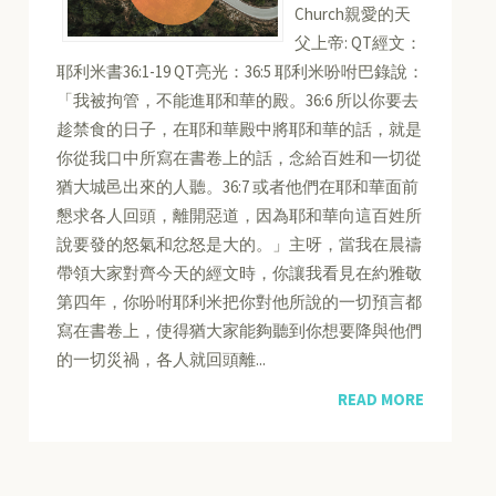
Church親愛的天
父上帝: QT經文：
耶利米書36:1-19 QT亮光：36:5 耶利米吩咐巴錄說：
「我被拘管，不能進耶和華的殿。36:6 所以你要去
趁禁食的日子，在耶和華殿中將耶和華的話，就是
你從我口中所寫在書卷上的話，念給百姓和一切從
猶大城邑出來的人聽。36:7 或者他們在耶和華面前
懇求各人回頭，離開惡道，因為耶和華向這百姓所
說要發的怒氣和忿怒是大的。」主呀，當我在晨禱
帶領大家對齊今天的經文時，你讓我看見在約雅敬
第四年，你吩咐耶利米把你對他所說的一切預言都
寫在書卷上，使得猶大家能夠聽到你想要降與他們
的一切災禍，各人就回頭離...
READ MORE