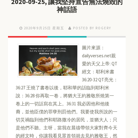
2020-09-25, 讓我堅持宣告無法燒毀的
神話語
2020年9月25日 星期五
POSTED BY ROGERY
圖片來源：
dailyverses.net親
愛的天父上帝: QT
經文：耶利米書
36:20-32 QT亮光：
36:27 王燒了書卷以後，耶和華的話臨到耶利米
說：36:28 你再取一卷，將猶大王約雅敬所燒第一
卷上的一切話寫在其上。36:31 我必因他和他後
裔，並他臣僕的罪孽刑罰他們。我要使我所說的一
切災禍臨到他們和耶路撒冷的居民，並猶大人；只
是他們不聽。主呀，當我在晨禱帶領大家對齊今天
的經文時，你讓我看見眾首領就去見約雅敬王，然