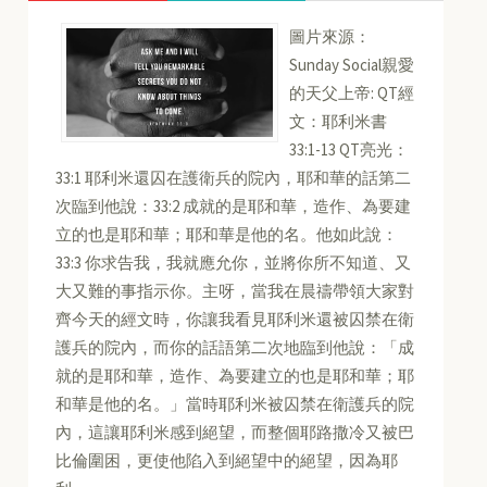
圖片來源：
Sunday Social親愛
的天父上帝: QT經
文：耶利米書
33:1-13 QT亮光：
33:1 耶利米還囚在護衛兵的院內，耶和華的話第二
次臨到他說：33:2 成就的是耶和華，造作、為要建
立的也是耶和華；耶和華是他的名。他如此說：
33:3 你求告我，我就應允你，並將你所不知道、又
大又難的事指示你。主呀，當我在晨禱帶領大家對
齊今天的經文時，你讓我看見耶利米還被囚禁在衛
護兵的院內，而你的話語第二次地臨到他說：「成
就的是耶和華，造作、為要建立的也是耶和華；耶
和華是他的名。」當時耶利米被囚禁在衛護兵的院
內，這讓耶利米感到絕望，而整個耶路撒冷又被巴
比倫圍困，更使他陷入到絕望中的絕望，因為耶