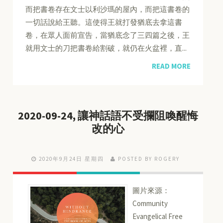
而把書卷存在文士以利沙瑪的屋內，而把這書卷的
一切話說給王聽。這使得王就打發猶底去拿這書
卷，在眾人面前宣告，當猶底念了三四篇之後，王
就用文士的刀把書卷給割破，就仍在火盆裡，直...
READ MORE
2020-09-24, 讓神話語不受攔阻喚醒悔
改的心
2020年9月24日 星期四
POSTED BY ROGERY
圖片來源：
Community
Evangelical Free