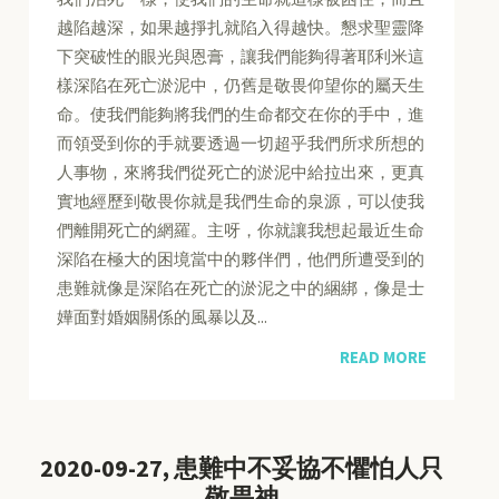
越陷越深，如果越掙扎就陷入得越快。懇求聖靈降
下突破性的眼光與恩膏，讓我們能夠得著耶利米這
樣深陷在死亡淤泥中，仍舊是敬畏仰望你的屬天生
命。使我們能夠將我們的生命都交在你的手中，進
而領受到你的手就要透過一切超乎我們所求所想的
人事物，來將我們從死亡的淤泥中給拉出來，更真
實地經歷到敬畏你就是我們生命的泉源，可以使我
們離開死亡的網羅。主呀，你就讓我想起最近生命
深陷在極大的困境當中的夥伴們，他們所遭受到的
患難就像是深陷在死亡的淤泥之中的綑綁，像是士
嬅面對婚姻關係的風暴以及...
READ MORE
2020-09-27, 患難中不妥協不懼怕人只
敬畏神