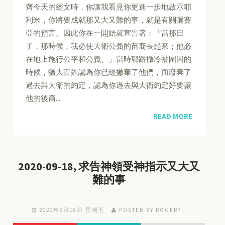
齊今天的經文時，你讓我看見你更進一步地啟示耶
利米，你將要成就那又大又難的事，就是有關彌賽
亞的預言。因此你在一開始就宣告著：「當那日
子，那時候，我必使大衛公義的苗裔長起來；他必
在地上施行公平和公義。」當時耶路撒冷被圍困的
時候，猶大百姓認為你已經撇棄了他們，而廢棄了
過去與大衛的約定，認為你過去與大衛約定好要讓
他的後裔...
READ MORE
2020-09-18, 求告神領受神指示又大又
難的事
2020年9月18日 星期五
POSTED BY ROGERY