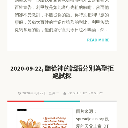
百姓宣告，利甲族是如此遵行先祖的吩咐，然而他
們卻不受教訓，不聽從你的話。你特別把利甲族的
順服，與猶大百姓的悖逆作強烈的對比。利甲族聽
從約拿達的話，他們遵守直到今日也不喝酒，然...
READ MORE
2020-09-22, 聽從神的話語分別為聖拒
絕試探
2020年9月22日 星期二
POSTED BY ROGERY
圖片來源：
spreadjesus.org親
愛的天父上帝: QT