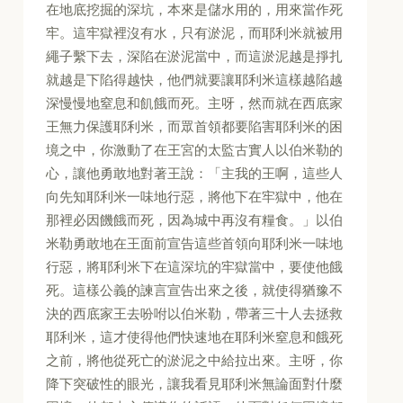
在地底挖掘的深坑，本來是儲水用的，用來當作死
牢。這牢獄裡沒有水，只有淤泥，而耶利米就被用
繩子繫下去，深陷在淤泥當中，而這淤泥越是掙扎
就越是下陷得越快，他們就要讓耶利米這樣越陷越
深慢慢地窒息和飢餓而死。主呀，然而就在西底家
王無力保護耶利米，而眾首領都要陷害耶利米的困
境之中，你激動了在王宮的太監古實人以伯米勒的
心，讓他勇敢地對著王說：「主我的王啊，這些人
向先知耶利米一味地行惡，將他下在牢獄中，他在
那裡必因饑餓而死，因為城中再沒有糧食。」以伯
米勒勇敢地在王面前宣告這些首領向耶利米一味地
行惡，將耶利米下在這深坑的牢獄當中，要使他餓
死。這樣公義的諫言宣告出來之後，就使得猶豫不
決的西底家王去吩咐以伯米勒，帶著三十人去拯救
耶利米，這才使得他們快速地在耶利米窒息和餓死
之前，將他從死亡的淤泥之中給拉出來。主呀，你
降下突破性的眼光，讓我看見耶利米無論面對什麼