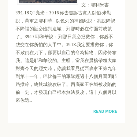
文：耶利米書
39:1-18 QT亮光：39:16 你去告訴古實人以伯‧米勒
說，萬軍之耶和華─以色列的神如此說：我說降禍
不降福的話必臨到這城，到那時必在你面前成就
了。39:17 耶和華說：到那日我必拯救你，你必不
致交在你所怕的人手中。39:18 我定要搭救你，你
不致倒在刀下，卻要以自己的命為掠物，因你倚靠
我。這是耶和華說的。主呀，當我在晨禱帶領大家
對齊今天的經文時，你讓我看見從西底家王第九年
到第十一年，巴比倫王的軍隊經過十八個月圍困耶
路撒冷，終於城被攻破了。西底家王在城被攻陷的
前一刻，才發現自己根本無法反攻，這十八個月以
來你透...
READ MORE