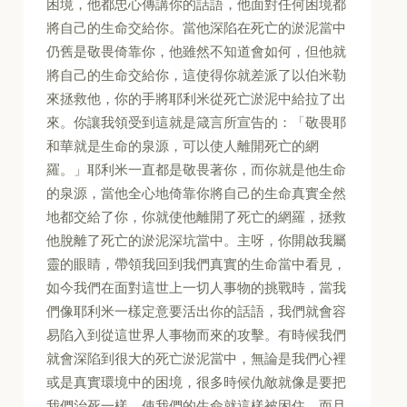
困境，他都忠心傳講你的話語，他面對任何困境都
將自己的生命交給你。當他深陷在死亡的淤泥當中
仍舊是敬畏倚靠你，他雖然不知道會如何，但他就
將自己的生命交給你，這使得你就差派了以伯米勒
來拯救他，你的手將耶利米從死亡淤泥中給拉了出
來。你讓我領受到這就是箴言所宣告的：「敬畏耶
和華就是生命的泉源，可以使人離開死亡的網
羅。」耶利米一直都是敬畏著你，而你就是他生命
的泉源，當他全心地倚靠你將自己的生命真實全然
地都交給了你，你就使他離開了死亡的網羅，拯救
他脫離了死亡的淤泥深坑當中。主呀，你開啟我屬
靈的眼睛，帶領我回到我們真實的生命當中看見，
如今我們在面對這世上一切人事物的挑戰時，當我
們像耶利米一樣定意要活出你的話語，我們就會容
易陷入到從這世界人事物而來的攻擊。有時候我們
就會深陷到很大的死亡淤泥當中，無論是我們心裡
或是真實環境中的困境，很多時候仇敵就像是要把
我們治死一樣，使我們的生命就這樣被困住，而且