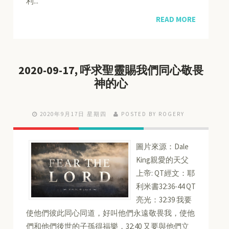
利...
READ MORE
2020-09-17, 呼求聖靈賜我們同心敬畏
神的心
2020年9月17日 星期四
POSTED BY ROGERY
圖片來源：Dale
King親愛的天父
上帝: QT經文：耶
利米書32:36-44 QT
亮光：32:39 我要
使他們彼此同心同道，好叫他們永遠敬畏我，使他
們和他們後世的子孫得福樂，32:40 又要與他們立