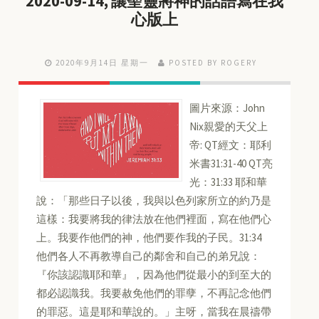
2020-09-14, 讓聖靈將神的話語寫在我
心版上
2020年9月14日 星期一
POSTED BY ROGERY
圖片來源：John
Nix親愛的天父上
帝: QT經文：耶利
米書31:31-40 QT亮
光：31:33 耶和華
說：「那些日子以後，我與以色列家所立的約乃是
這樣：我要將我的律法放在他們裡面，寫在他們心
上。我要作他們的神，他們要作我的子民。31:34
他們各人不再教導自己的鄰舍和自己的弟兄說：
『你該認識耶和華』，因為他們從最小的到至大的
都必認識我。我要赦免他們的罪孽，不再記念他們
的罪惡。這是耶和華說的。」主呀，當我在晨禱帶