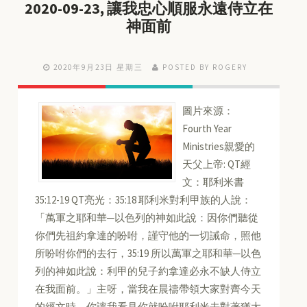
2020-09-23, 讓我忠心順服永遠侍立在
神面前
2020年9月23日 星期三
POSTED BY ROGERY
圖片來源：
Fourth Year
Ministries親愛的
天父上帝: QT經
文：耶利米書
35:12-19 QT亮光：35:18 耶利米對利甲族的人說：
「萬軍之耶和華─以色列的神如此說：因你們聽從
你們先祖約拿達的吩咐，謹守他的一切誡命，照他
所吩咐你們的去行，35:19 所以萬軍之耶和華─以色
列的神如此說：利甲的兒子約拿達必永不缺人侍立
在我面前。」主呀，當我在晨禱帶領大家對齊今天
的經文時，你讓我看見你就吩咐耶利米去對著猶大