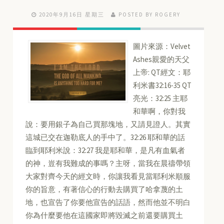
2020年9月16日 星期三
POSTED BY ROGERY
圖片來源：Velvet
Ashes親愛的天父
上帝: QT經文：耶
利米書32:16-35 QT
亮光：32:25 主耶
和華啊，你對我
說：要用銀子為自己買那塊地，又請見證人。其實
這城已交在迦勒底人的手中了。32:26 耶和華的話
臨到耶利米說：32:27 我是耶和華，是凡有血氣者
的神，豈有我難成的事嗎？主呀，當我在晨禱帶領
大家對齊今天的經文時，你讓我看見當耶利米順服
你的旨意，有著信心的行動去購買了哈拿蔑的土
地，也宣告了你要他宣告的話語，然而他並不明白
你為什麼要他在這國家即將毀滅之前還要購買土