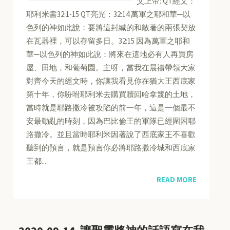
父上帝: QT經文：
耶利米書32:1-15 QT亮光：32:14 萬軍之耶和華─以
色列的神如此說：要將這封緘的和敞著的兩張契放
在瓦器裡，可以存留多日。32:15 因為萬軍之耶和
華─以色列的神如此說：將來在這地必有人再買房
屋、田地，和葡萄園。主呀，當我在晨禱帶領大家
對齊今天的經文時，你讓我看見你在猶大王西底家
第十年，你吩咐耶利米去購買贖回哈拿篾的土地，
當時就是耶路撒冷被攻陷的前一年，這是一個最不
安最動亂的時刻，因為巴比倫王的軍隊已經圍困耶
路撒冷。並且當時耶利米因著說了西底家王不喜歡
聽到的預言，就是預言你必將耶路撒冷城和西底家
王都...
READ MORE