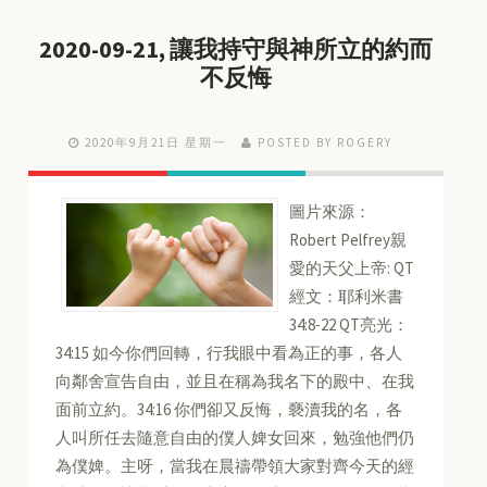
2020-09-21, 讓我持守與神所立的約而
不反悔
2020年9月21日 星期一
POSTED BY ROGERY
圖片來源：
Robert Pelfrey親
愛的天父上帝: QT
經文：耶利米書
34:8-22 QT亮光：
34:15 如今你們回轉，行我眼中看為正的事，各人
向鄰舍宣告自由，並且在稱為我名下的殿中、在我
面前立約。34:16 你們卻又反悔，褻瀆我的名，各
人叫所任去隨意自由的僕人婢女回來，勉強他們仍
為僕婢。主呀，當我在晨禱帶領大家對齊今天的經