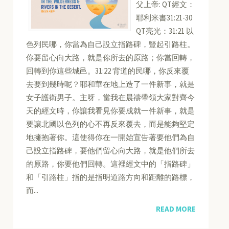
父上帝: QT經文：
耶利米書31:21-30
QT亮光：31:21 以
色列民哪，你當為自己設立指路碑，豎起引路柱。
你要留心向大路，就是你所去的原路；你當回轉，
回轉到你這些城邑。31:22 背道的民哪，你反來覆
去要到幾時呢？耶和華在地上造了一件新事，就是
女子護衛男子。主呀，當我在晨禱帶領大家對齊今
天的經文時，你讓我看見你要成就一件新事，就是
要讓北國以色列的心不再反來覆去，而是能夠堅定
地擁抱著你。這使得你在一開始宣告著要他們為自
己設立指路碑，要他們留心向大路，就是他們所去
的原路，你要他們回轉。這裡經文中的「指路碑」
和「引路柱」指的是指明道路方向和距離的路標，
而...
READ MORE