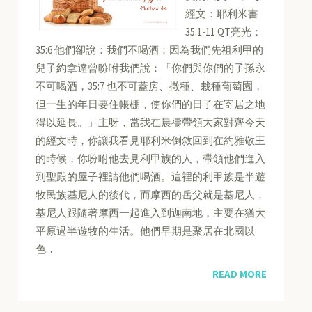
經文：耶利米書
35:1-11 QT亮光：
35:6 他們卻說：我們不喝酒；因為我們先祖利甲的
兒子約拿達曾吩咐我們說：「你們與你們的子孫永
不可喝酒，35:7 也不可蓋房、撒種、栽種葡萄園，
但一生的年日要住帳棚，使你們的日子在寄居之地
得以延長。」主呀，當我在晨禱帶領大家對齊今天
的經文時，你讓我看見耶利米倒敘回到在約雅敬王
的時候，你吩咐他去見利甲族的人，帶領他們進入
到聖殿的屋子裡請他們喝酒。這裡的利甲族是半遊
牧民族基尼人的後代，而摩西的岳父就是基尼人，
基尼人跟隨著摩西一起進入到迦南地，主要在猶大
平原過半遊牧的生活。他們早期是聚居在北國以
色...
READ MORE