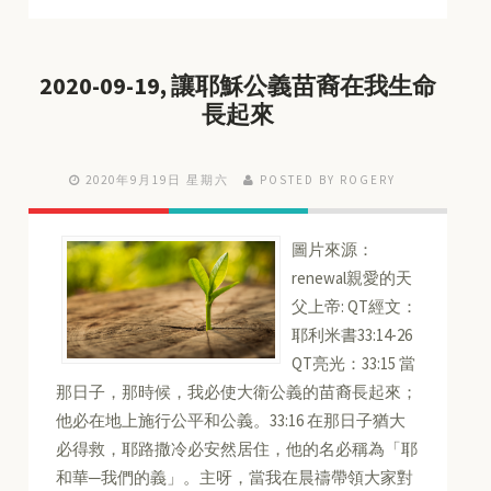
2020-09-19, 讓耶穌公義苗裔在我生命
長起來
2020年9月19日 星期六
POSTED BY ROGERY
圖片來源：
renewal親愛的天
父上帝: QT經文：
耶利米書33:14-26
QT亮光：33:15 當
那日子，那時候，我必使大衛公義的苗裔長起來；
他必在地上施行公平和公義。33:16 在那日子猶大
必得救，耶路撒冷必安然居住，他的名必稱為「耶
和華─我們的義」。主呀，當我在晨禱帶領大家對