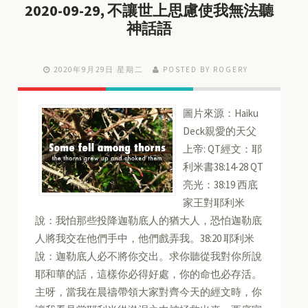
2020-09-29, 不讓世上思慮使我無法聽
神話語
2020年9月29日 星期二
POSTED BY ROGERY
圖片來源：Haiku
Deck親愛的天父
上帝: QT經文：耶
利米書38:14-28 QT
亮光：38:19 西底
家王對耶利米
說：我怕那些投降迦勒底人的猶大人，恐怕迦勒底
人將我交在他們手中，他們戲弄我。38:20 耶利米
說：迦勒底人必不將你交出。求你聽從我對你所說
耶和華的話，這樣你必得好處，你的命也必存活。
主呀，當我在晨禱帶領大家對齊今天的經文時，你