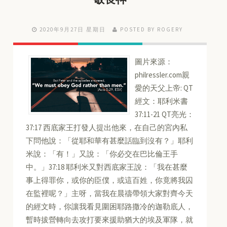
2020年9月27日 星期日
POSTED BY ROGERY
圖片來源：
philressler.com親
愛的天父上帝: QT
經文：耶利米書
37:11-21 QT亮光：
37:17 西底家王打發人提出他來，在自己的宮內私
下問他說：「從耶和華有甚麼話臨到沒有？」耶利
米說：「有！」又說：「你必交在巴比倫王手
中。」37:18 耶利米又對西底家王說：「我在甚麼
事上得罪你，或你的臣僕，或這百姓，你竟將我囚
在監裡呢？」主呀，當我在晨禱帶領大家對齊今天
的經文時，你讓我看見圍困耶路撒冷的迦勒底人，
暫時拔營轉向去攻打要來援助猶大的埃及軍隊，就