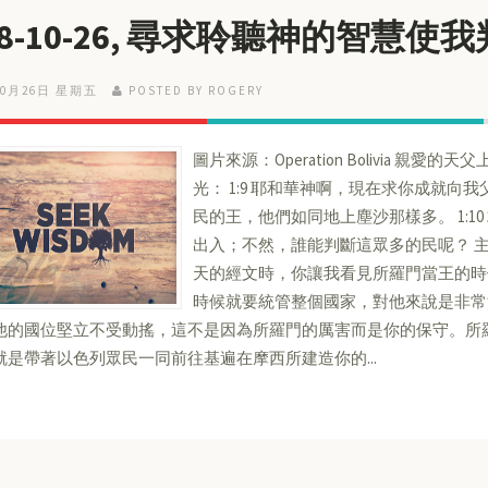
18-10-26, 尋求聆聽神的智慧使
10月26日 星期五
POSTED BY ROGERY
圖片來源：Operation Bolivia 親愛的天父
光： 1:9 耶和華神啊，現在求你成就
民的王，他們如同地上塵沙那樣多。 1:1
出入；不然，誰能判斷這眾多的民呢？ 
天的經文時，你讓我看見所羅門當王的時
時候就要統管整個國家，對他來說是非常
他的國位堅立不受動搖，這不是因為所羅門的厲害而是你的保守。所
就是帶著以色列眾民一同前往基遍在摩西所建造你的...