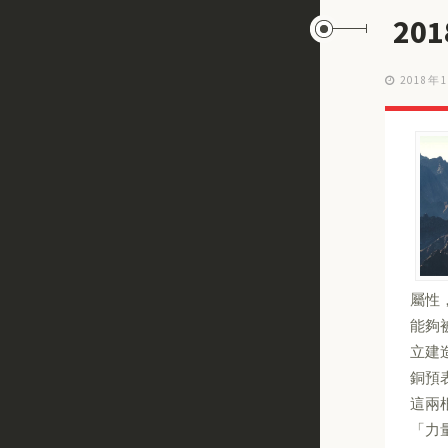
20
2018年
屬性
能夠
立建
銅預
這兩
「力