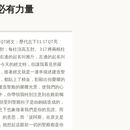
面必有力量
 QT經文：歷代志下3:1-17 QT亮
肘；每柱頂高五肘。 3:17 將兩根柱
右邊的起名叫雅斤，左邊的起名叫
齊今天的經文時，你讓我看見所羅
，接著經文就是一連串描述建造聖
，都貼上了精金，彰顯出你榮耀的
建造聖殿的榮耀光景，使我們的心
中，你帶領我特別注意到在殿前獨
我領受到聖殿柱子是由銅鑄造成的，
之下也象徵著我們是你的見證。而
」的意思，而「波阿斯」在原文是
，就想起這眼前一切的聖殿都是你