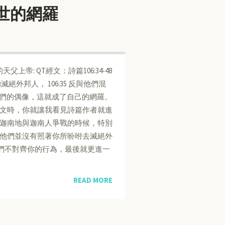
屬世的網羅
親愛的天父上帝: QT經文：詩篇106:34-48
滅絕外邦人， 106:35 反與他們混
事奉他們的偶像，這就成了自己的網羅。
文時，你就讓我看見詩篇作者就進
迦南地與迦南人爭戰的時候，特別
他們並沒有照著你所吩咐去滅絕外
們不對齊你的行為，最後就更進一
READ MORE