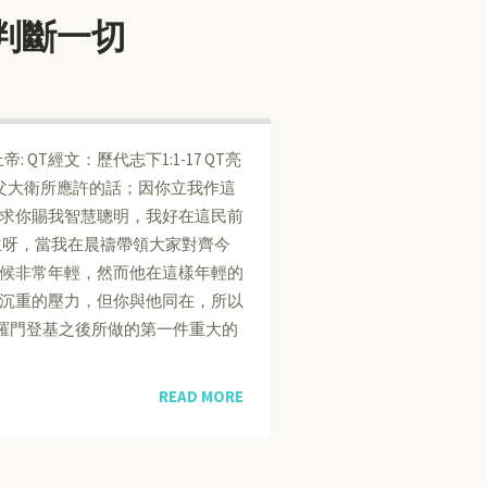
我判斷一切
上帝: QT經文：歷代志下1:1-17 QT亮
向我父大衛所應許的話；因你立我作這
0 求你賜我智慧聰明，我好在這民前
主呀，當我在晨禱帶領大家對齊今
候非常年輕，然而他在這樣年輕的
沉重的壓力，但你與他同在，所以
羅門登基之後所做的第一件重大的
READ MORE