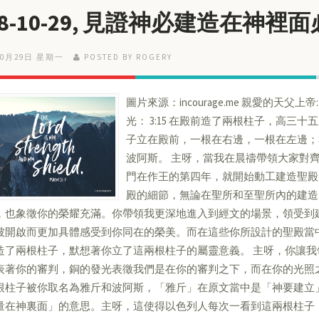
18-10-29, 見證神必建造在神裡
10月29日 星期一
POSTED BY ROGERY
圖片來源：incourage.me 親愛的天父上帝:
光： 3:15 在殿前造了兩根柱子，高三十五
子立在殿前，一根在右邊，一根在左邊；
波阿斯。 主呀，當我在晨禱帶領大家對
門在作王的第四年，就開始動工建造聖殿
殿的細節，無論在聖所和至聖所內的建造
，也象徵你的榮耀充滿。你帶領我更深地進入到經文的場景，領受到
被開啟而更加具體感受到你同在的榮美。而在這些你所設計的聖殿當
造了兩根柱子，默想著你立了這兩根柱子的屬靈意義。 主呀，你讓
表著你的審判，銅的發光表徵我們是在你的審判之下，而在你的光照
根柱子被你取名為雅斤和波阿斯，「雅斤」在原文當中是「神要建立
量在神裏面」的意思。主呀，這使得以色列人每次一看到這兩根柱子