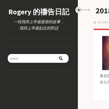
20
Rogery 的禱告日記
一段我與上帝最親密的故事，
2018年
我與上帝最貼近的對話
看見
在七