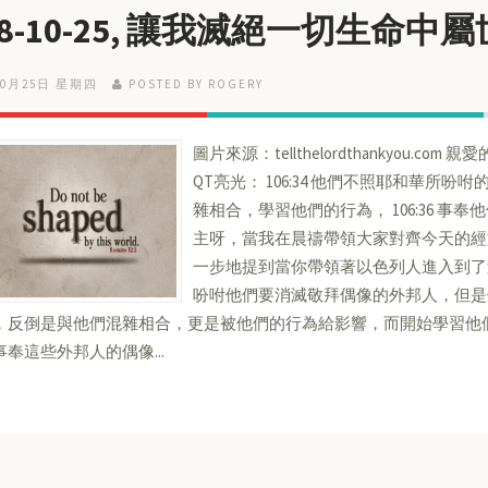
18-10-25, 讓我滅絕一切生命中
10月25日 星期四
POSTED BY ROGERY
圖片來源：tellthelordthankyou.com 
QT亮光： 106:34 他們不照耶和華所吩咐的
雜相合，學習他們的行為， 106:36 
主呀，當我在晨禱帶領大家對齊今天的經
一步地提到當你帶領著以色列人進入到了
吩咐他們要消滅敬拜偶像的外邦人，但是
，反倒是與他們混雜相合，更是被他們的行為給影響，而開始學習他
奉這些外邦人的偶像...