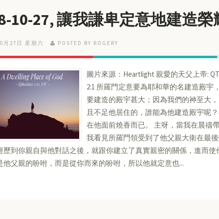
18-10-27, 讓我謙卑定意地建造
10月27日 星期六
POSTED BY ROGERY
圖片來源：Heartlight 親愛的天父上帝: 
2:1 所羅門定意要為耶和華的名建造殿宇，
要建造的殿宇甚大；因為我們的神至大，超
且不足他居住的，誰能為他建造殿宇呢？
在他面前燒香而已。 主呀，當我在晨禱
我看見所羅門領受到了他父親大衛在最後
經歷到你親自與他對話之後，就跟你建立了真實親密的關係，進而使
是他父親的吩咐，而是從你而來的吩咐，所以他就定意也...