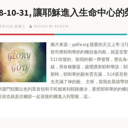
18-10-31, 讓耶穌進入生命中心
10月31日 星期三
POSTED BY ROGERY
圖片來源：yplife.org 親愛的天父上帝: QT
祭司將耶和華的約櫃抬進內殿，就是至聖
5:13 吹號的、歌唱的都一齊發聲，聲
鈸，用各種樂器，揚聲讚美耶和華說：耶
那時，耶和華的殿有雲充滿， 5:14 甚
光充滿了神的殿。 主呀，當我在晨禱帶
所羅門招聚以色列眾首領和子民都來到耶路撒冷，要把耶和華的約櫃
月節也就是住棚節一起迎接約櫃進入到聖殿，這...