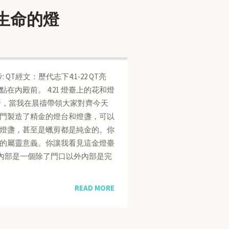
亮生命的燈
: QT經文：歷代志下4:1-22 QT亮
點在內殿前。 4:21 燈臺上的花和燈
呀，當我在晨禱帶領大家對齊今天
門製造了精金的燈台和燈盞，可以
燈盞，甚至是蠟剪都是純金的。你
的屬靈意義。你讓我看見這金燈臺
內部是一個除了門口以外內部是完
READ MORE