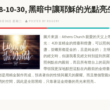
18-10-30, 黑暗中讓耶穌的光點
10月30日 星期二
POSTED BY ROGERY
圖片來源：Athens Church 親愛的天父上帝
光： 4:20 並精金的燈臺和燈盞，可以照例
盞，並蠟剪都是金的，且是純金的； 主
的經文時，你讓我看見經文特別提到所羅
照例點在內殿前，而且所有燈台上的花與
帶領我更深地默想這點在內殿前的金燈臺
都是用精金製作而成，預表著你的性情與屬天的榮耀。而且整個聖殿
閉的空間，因此是全部黑暗，只靠著這金燈臺的亮光來照亮...