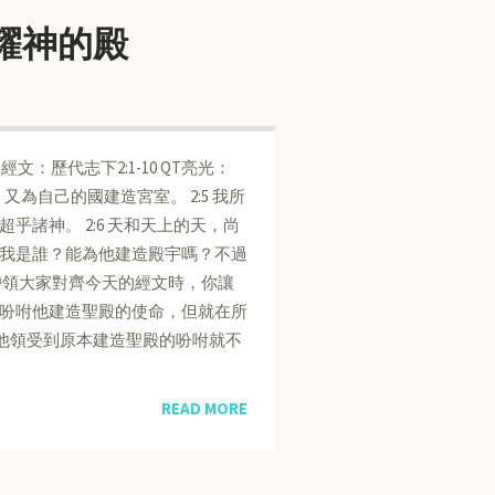
榮耀神的殿
QT經文：歷代志下2:1-10 QT亮光：
又為自己的國建造宮室。 2:5 我所
乎諸神。 2:6 天和天上的天，尚
我是誰？能為他建造殿宇嗎？不過
帶領大家對齊今天的經文時，你讓
吩咐他建造聖殿的使命，但就在所
他領受到原本建造聖殿的吩咐就不
READ MORE