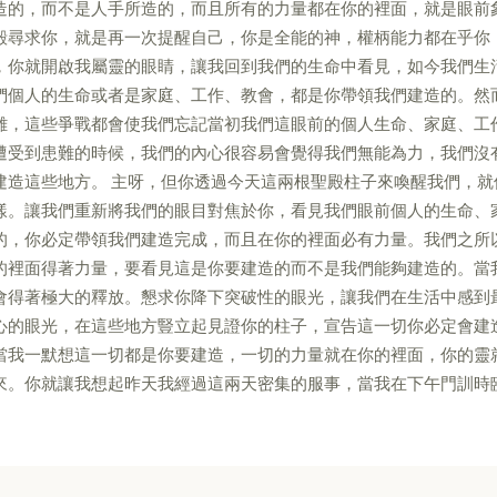
造的，而不是人手所造的，而且所有的力量都在你的裡面，就是眼前
殿尋求你，就是再一次提醒自己，你是全能的神，權柄能力都在乎你
，你就開啟我屬靈的眼睛，讓我回到我們的生命中看見，如今我們生
們個人的生命或者是家庭、工作、教會，都是你帶領我們建造的。然
難，這些爭戰都會使我們忘記當初我們這眼前的個人生命、家庭、工
遭受到患難的時候，我們的內心很容易會覺得我們無能為力，我們沒
建造這些地方。 主呀，但你透過今天這兩根聖殿柱子來喚醒我們，
樣。讓我們重新將我們的眼目對焦於你，看見我們眼前個人的生命、
的，你必定帶領我們建造完成，而且在你的裡面必有力量。我們之所
的裡面得著力量，要看見這是你要建造的而不是我們能夠建造的。當
會得著極大的釋放。懇求你降下突破性的眼光，讓我們在生活中感到
心的眼光，在這些地方豎立起見證你的柱子，宣告這一切你必定會建
當我一默想這一切都是你要建造，一切的力量就在你的裡面，你的靈
來。你就讓我想起昨天我經過這兩天密集的服事，當我在下午門訓時臨時