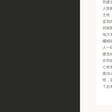
所建
入聖
主呀
是我
與困
地方
繼續
人一
建造
在你
心就
復信
呀，
了起