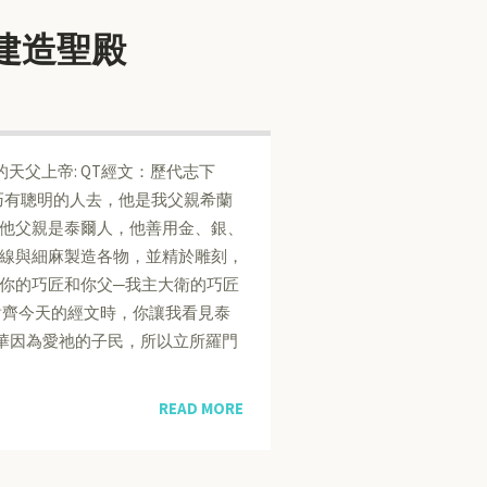
同建造聖殿
e 親愛的天父上帝: QT經文：歷代志下
發一個精巧有聰明的人去，他是我父親希蘭
子。他父親是泰爾人，他善用金、銀、
線與細麻製造各物，並精於雕刻，
你的巧匠和你父─我主大衛的巧匠
對齊今天的經文時，你讓我看見泰
華因為愛祂的子民，所以立所羅門
READ MORE