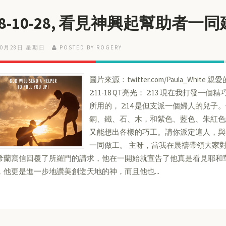
18-10-28, 看見神興起幫助者一
10月28日 星期日
POSTED BY ROGERY
圖片來源：twitter.com/Paula_Whit
2:11-18 QT亮光： 2:13 現在我打
所用的， 2:14 是但支派一個婦人的兒
銅、鐵、石、木，和紫色、藍色、朱紅色
又能想出各樣的巧工。請你派定這人，與
一同做工。 主呀，當我在晨禱帶領大家
希蘭寫信回覆了所羅門的請求，他在一開始就宣告了他真是看見耶和
，他更是進一步地讚美創造天地的神，而且他也...