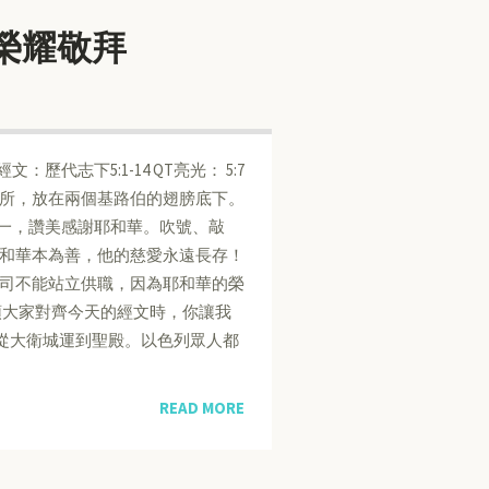
的榮耀敬拜
經文：歷代志下5:1-14 QT亮光： 5:7
所，放在兩個基路伯的翅膀底下。
合為一，讚美感謝耶和華。吹號、敲
和華本為善，他的慈愛永遠長存！
至祭司不能站立供職，因為耶和華的榮
領大家對齊今天的經文時，你讓我
從大衛城運到聖殿。以色列眾人都
READ MORE