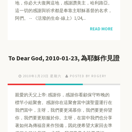
地，你必大大復興這地，感謝讚美主，哈利路亞。
這一切的感謝與祈求都是奉靠主耶穌基督的名求，
阿們。 -- 《活潑的生命-線上》1/24,...
READ MORE
To Dear God, 2010-01-23, 為耶穌作見證
2010年1月23日 星期六
POSTED BY ROGERY
親愛的天父上帝: 感謝你，感謝你看顧保守昨晚的
標竿小組聚會。感謝你在這聚會當中讓聖靈運行在
我們當中，主呀，我們要更渴慕你，我們要更仰望
你，我們要更順服於你。主呀，在當中我們也分享
著如何為傳福音來作預備，因此便希望大家回去準