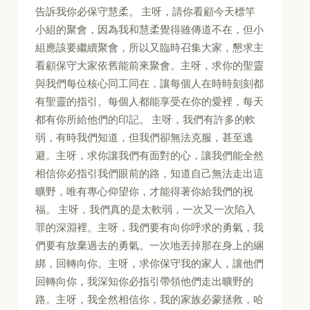
告訴我你必保守慧柔。 主呀，請你看顧今天標竿
小組的聚會，因為我和慧柔覺得雖傳道不在，但小
組應該要繼續聚會，所以又臨時召集大家，懇求主
看顧保守大家依舊能前來聚會。主呀，求你的聖靈
與我們每位核心同工同在，讓每個人在時時刻刻都
有聖靈的指引。每個人都能享受在你的愛裡，每天
都有你所給他們的印記。 主呀，我們有許多的軟
弱，有時我們知道，但我們卻無法克服，甚至逃
避。主呀，求你讓我們有面對的心，讓我們能全然
相信你必指引我們眼前的路，知道自己無法走出這
曠野，唯有專心仰望你，才能得著你給我們的祝
福。 主呀，我們真的是太軟弱，一次又一次陷入
罪的深淵裡。主呀，我們要有向你呼求的勇氣，我
們要有放棄過去的勇氣。一次地丟掉那在身上的綑
綁，回轉向你。主呀，求你保守我的家人，讓他們
回轉向你，我深知你必指引帶領他們走出曠野的
路。主呀，我全然相信你，我的家族必蒙拯救，哈