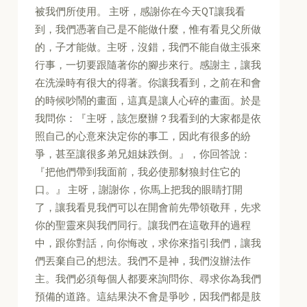
被我們所使用。 主呀，感謝你在今天QT讓我看
到，我們憑著自己是不能做什麼，惟有看見父所做
的，子才能做。主呀，沒錯，我們不能自做主張來
行事，一切要跟隨著你的腳步來行。感謝主，讓我
在洗澡時有很大的得著。你讓我看到，之前在和會
的時候吵鬧的畫面，這真是讓人心碎的畫面。於是
我問你：『主呀，該怎麼辦？我看到的大家都是依
照自己的心意來決定你的事工，因此有很多的紛
爭，甚至讓很多弟兄姐妹跌倒。』，你回答說：
『把他們帶到我面前，我必使那豺狼封住它的
口。』 主呀，謝謝你，你馬上把我的眼睛打開
了，讓我看見我們可以在開會前先帶領敬拜，先求
你的聖靈來與我們同行。讓我們在這敬拜的過程
中，跟你對話，向你悔改，求你來指引我們，讓我
們丟棄自己的想法。我們不是神，我們沒辦法作
主。我們必須每個人都要來詢問你、尋求你為我們
預備的道路。這結果決不會是爭吵，因我們都是肢