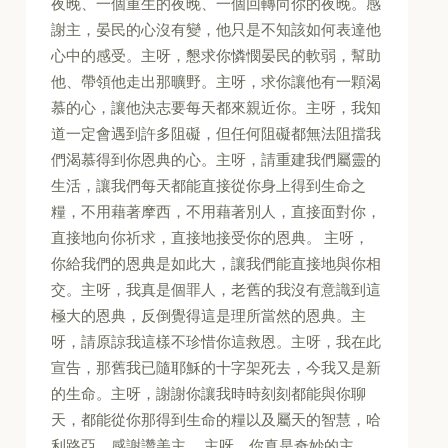
夜晚、一個重生的夜晚、一個回轉向你的夜晚。感
謝主，晏民的心沒有變，他只是不知該如何表達他
心中的感受。主呀，懇求你憐憫晏民的軟弱，幫助
他、帶領他走出那曠野。主呀，求你讓他有一顆渴
慕的心，讓他決志要每天都來親近你。主呀，我知
道一定會遇到許多阻礙，但任何阻礙都無法阻擋我
們渴慕得到你恩典的心。主呀，請重建我們屬靈的
生活，讓我們每天都能直接從你身上得到生命之
糧，不用藉著摩西，不用藉著別人，直接面對你，
直接地向你祈求，直接地接受你的恩典。 主呀，
你給我們的恩典是如此大，讓我們能直接地與你相
交。主呀，我真是個罪人，老舊的我沒有意識到這
極大的恩典，反倒覺得這是理所當然的恩典。主
呀，請原諒我這樣不珍惜你這救恩。主呀，我在此
宣告，那舊我已隨耶穌的十字架死去，今我又是新
的生命。主呀，謝謝你讓我時時刻刻都能與你聊
天，都能從你那得到生命的糧以及屬天的智慧，哈
利路亞，感謝讚美主。 主呀，你真是奇妙的主。