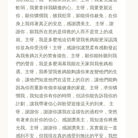
軟弱，我要拿掉我驕傲的心。主呀，我要更親近
你，願你憐憫我，雖我犯罪，卻能得你赦免，在你
身上我得著真正的安息，感謝讚美主。 主呀，謝
謝你，願我所在意的是得救的人而不是世上的成
就。主呀，我是多麼地迫切希望我爸媽能更深認識
你並為你受洗呀！主呀，感謝你讓慧柔有感動發起
為我爸媽21天的禁食禱告。主呀，願你能聆聽到我
們的聲音，我是多麼渴慕我能在天家與我爸媽相
遇。主呀，我希望我爸媽能夠讓你來改變他們的生
命，讓他們知道他們在這世上的目的，讓他們能夠
因為你而重新有個幸福健康的家庭。主呀，求你憐
憫我，我知道你有你的時間，但請你能告訴我你的
計劃，讓我帶著信心與盼望迎接這天的到來。 主
呀，謝謝你，謝謝你讓我在這禱告的過程中，突然
有著來自於你的信心。感謝讚美主，我知道你將應
允我。主呀，謝謝你，感謝讚美主，其實最近一直
感到不安，但我現在真的感受到無比的平安，我想