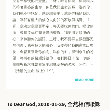
沒有一樣使他們豐盛。主呀，唯有你能，你能讓我
們得著豐盛的生命，你是我們生命的糧，沒有你，
我們就不得飽足。感謝讚美主，感謝你賜給我話
語，讓我有極大的信心去向我的家族傳福音。 主
呀，我決定我要更堅定，每天要吃你的肉、喝你的
血，來建造你在我身體的聖殿。我要用更順服的
心，來聆聽你的話語。主呀，我不要再去跟從那死
的信仰，我有極大的決心，我要帶領我的家族出埃
及，全都要來吃你的肉、喝你的血，得到永生的盼
望，將所有的榮耀歸給你，哈利路亞！ 這一切的
感謝與祈求都是奉靠主耶穌基督的名求，阿們。 --
《活潑的生命-線上》1/30,...
READ MORE
To Dear God, 2010-01-29, 全然相信耶穌