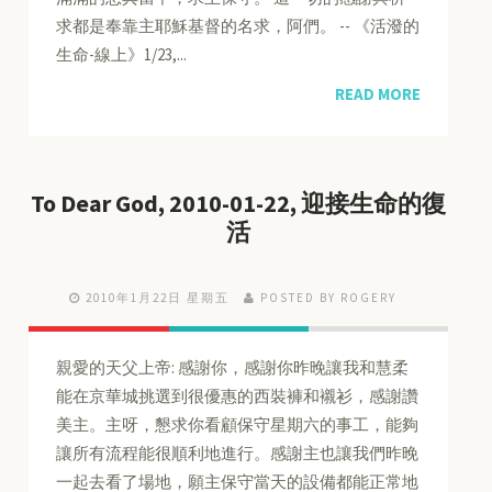
求都是奉靠主耶穌基督的名求，阿們。 -- 《活潑的
生命-線上》1/23,...
READ MORE
To Dear God, 2010-01-22, 迎接生命的復
活
2010年1月22日 星期五
POSTED BY ROGERY
親愛的天父上帝: 感謝你，感謝你昨晚讓我和慧柔
能在京華城挑選到很優惠的西裝褲和襯衫，感謝讚
美主。主呀，懇求你看顧保守星期六的事工，能夠
讓所有流程能很順利地進行。感謝主也讓我們昨晚
一起去看了場地，願主保守當天的設備都能正常地