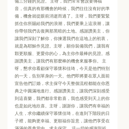
備三分鐘的見證。 主呀，我們常常會說要傳福
音，但真的有那機會的時候，我們往往沒有好的準
備，機會就從眼前消逝而過了。主呀，我們要緊緊
抓住你所賜給我們的浪潮，我們要乘上這浪潮，讓
你帶領我們去復興那黑暗的土地。感謝讚美主，你
讓我們深刻了解你，你揀選我們在這地上的初衷，
就是為耶穌作見證。主呀，願你裝備我們，讓我有
顆更順服、更愛你的心，為主你作最棒的見證。感
謝讚美主，讓我們有那麼棒的機會來服事你。 主
呀，懇求你看顧保守慕懷和佳琦，今天是他們特別
的一天，告別單身的一天。他們即將要在眾人面前
宣告他們訂婚，求主保守今天整個流程都能在你恩
典之中圓滿地進行。感謝讚美主，讓我們深刻感受
到這喜樂，我們都非常歡喜，我也感受到天上的你
也是如此地欣喜。主呀，謝謝你，讓我們有幸福的
人生，求你繼續保守慕懷佳琦，在進到下階段的日
子裡，能夠更幸福、更順福你旨意，讓他們享受在
滿滿的恩典當中，求主保守。 這一切的感謝與祈