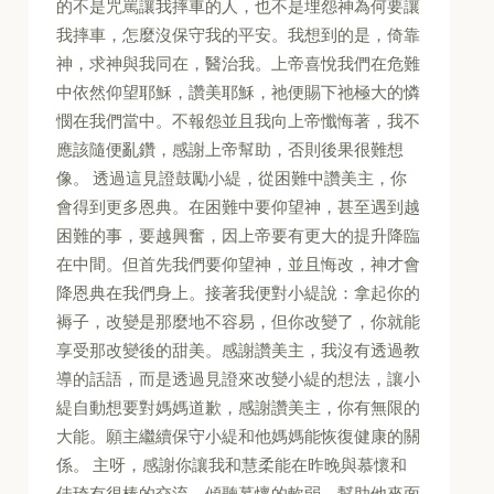
的不是咒罵讓我摔車的人，也不是埋怨神為何要讓
我摔車，怎麼沒保守我的平安。我想到的是，倚靠
神，求神與我同在，醫治我。上帝喜悅我們在危難
中依然仰望耶穌，讚美耶穌，祂便賜下祂極大的憐
憫在我們當中。不報怨並且我向上帝懺悔著，我不
應該隨便亂鑽，感謝上帝幫助，否則後果很難想
像。 透過這見證鼓勵小緹，從困難中讚美主，你
會得到更多恩典。在困難中要仰望神，甚至遇到越
困難的事，要越興奮，因上帝要有更大的提升降臨
在中間。但首先我們要仰望神，並且悔改，神才會
降恩典在我們身上。接著我便對小緹說：拿起你的
褥子，改變是那麼地不容易，但你改變了，你就能
享受那改變後的甜美。感謝讚美主，我沒有透過教
導的話語，而是透過見證來改變小緹的想法，讓小
緹自動想要對媽媽道歉，感謝讚美主，你有無限的
大能。願主繼續保守小緹和他媽媽能恢復健康的關
係。 主呀，感謝你讓我和慧柔能在昨晚與慕懷和
佳琦有很棒的交流。傾聽慕懷的軟弱，幫助他來面