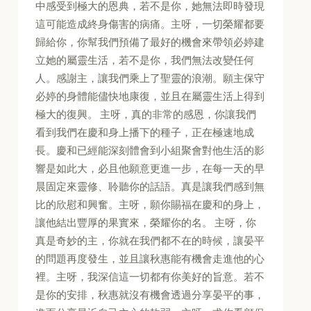
中感受到極大的恩典，若不是你，她無法即時發現
這可能造成終身傷害的病痛。主呀，一切榮耀都要
歸給你，你幫我們預備了最好的機會來帶領必婷建
立她的屬靈生活，若不是你，我們無法改變任何
人。感謝主，讓我們乘上了聖靈的浪潮。願主保守
必婷的身體能儘快地康復，並且在屬靈生活上得到
極大的復興。 主呀，真的非常的感恩，你讓我們
看到我們在慶和身上播下的種子，正在極速地成
長。慶和已經能深刻體會到小組聚會對他生活的影
響是如此大，必且他願意更進一步，在每一天的早
晨固定來靈修、聆聽你的話語。真是讓我們感到無
比的欣慰和興奮。主呀，願你賜福在慶和的身上，
讓他結出豐厚的果實來，榮耀你的名。 主呀，你
真是奇妙的主，你就在我們都不在的時候，讓晏平
的問題再度發生，並且讓秋惠能有機會走進他的心
裡。主呀，我深信這一切都有你美好的旨意。若不
是你的安排，秋惠就沒有機會透過分享晏平的事，