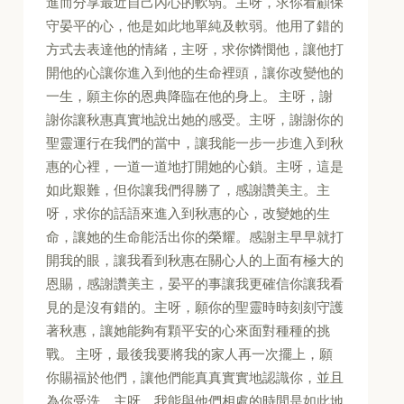
進而分享最近自己內心的軟弱。主呀，求你看顧保
守晏平的心，他是如此地單純及軟弱。他用了錯的
方式去表達他的情緒，主呀，求你憐憫他，讓他打
開他的心讓你進入到他的生命裡頭，讓你改變他的
一生，願主你的恩典降臨在他的身上。 主呀，謝
謝你讓秋惠真實地說出她的感受。主呀，謝謝你的
聖靈運行在我們的當中，讓我能一步一步進入到秋
惠的心裡，一道一道地打開她的心鎖。主呀，這是
如此艱難，但你讓我們得勝了，感謝讚美主。主
呀，求你的話語來進入到秋惠的心，改變她的生
命，讓她的生命能活出你的榮耀。感謝主早早就打
開我的眼，讓我看到秋惠在關心人的上面有極大的
恩賜，感謝讚美主，晏平的事讓我更確信你讓我看
見的是沒有錯的。主呀，願你的聖靈時時刻刻守護
著秋惠，讓她能夠有顆平安的心來面對種種的挑
戰。 主呀，最後我要將我的家人再一次擺上，願
你賜福於他們，讓他們能真真實實地認識你，並且
為你受洗。主呀，我能與他們相處的時間是如此地