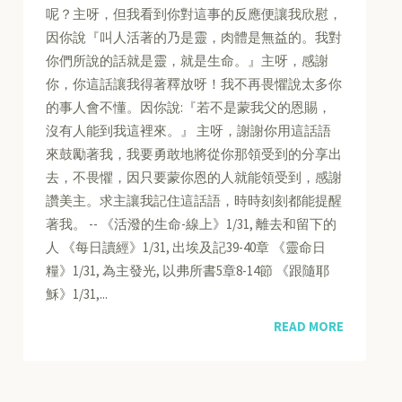
呢？主呀，但我看到你對這事的反應便讓我欣慰，
因你說『叫人活著的乃是靈，肉體是無益的。我對
你們所說的話就是靈，就是生命。』主呀，感謝
你，你這話讓我得著釋放呀！我不再畏懼說太多你
的事人會不懂。因你說:『若不是蒙我父的恩賜，
沒有人能到我這裡來。』 主呀，謝謝你用這話語
來鼓勵著我，我要勇敢地將從你那領受到的分享出
去，不畏懼，因只要蒙你恩的人就能領受到，感謝
讚美主。求主讓我記住這話語，時時刻刻都能提醒
著我。 -- 《活潑的生命-線上》1/31, 離去和留下的
人 《每日讀經》1/31, 出埃及記39-40章 《靈命日
糧》1/31, 為主發光, 以弗所書5章8-14節 《跟隨耶
穌》1/31,...
READ MORE