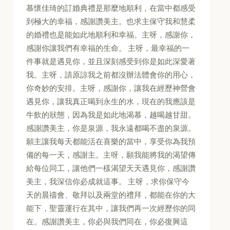
慕懷佳琦的訂婚典禮是那麼地順利，在當中都感受
到極大的幸福，感謝讚美主。也求主保守我和慧柔
的婚禮也是能如此地順利和幸福。主呀，感謝你，
感謝你讓我們有幸福的生命。 主呀，最幸福的一
件事就是遇見你，並且深刻感受到你是如此深愛著
我。主呀，請原諒我之前都沒辦法體會你的用心，
你奇妙的安排。主呀，感謝你，讓我在經歷神營會
遇見你，讓我真正喝到永生的水，現在的我應該是
牛飲的狀態，因為我是如此地渴慕，越喝越甘甜。
感謝讚美主，你是泉源，我永遠都喝不盡的泉源。
願主讓我每天都能活在喜樂的當中，享受你為我預
備的每一天，感謝主。主呀，願我能將我的渴望傳
給每位同工，讓他們一樣渴望天天遇見你，感謝讚
美主，我深信你必成就這事。 主呀，求你保守今
天的晨禱會、敬拜以及兩堂的禮拜，都能在你的大
能下，聖靈運行在其中，讓我們再一次經歷你的同
在。感謝讚美主，你必與我們同在，你必復興這