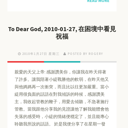
READ MORE
To Dear God, 2010-01-27, 在困境中看見
祝福
2010年1月27日 星期三
POSTED BY ROGERY
親愛的天父上帝: 感謝讚美你，你讓我在昨天得著
了許多。讓我陪著小緹戰勝他的軟弱，在昨天他又
與他媽媽再一次衝突，而且比以往更加嚴重。當小
緹用很負面的話語在對我傾訴的時候，感謝讚美
主，我收起管教的鞭子，用愛去傾聽，不急著施行
管教。當我跟他分享我的見證讓他了解我能體會他
失落的感受時，小緹的情緒便穩定了，並且能專心
聆聽我所說的話語。 於是我便分享了在星期一發