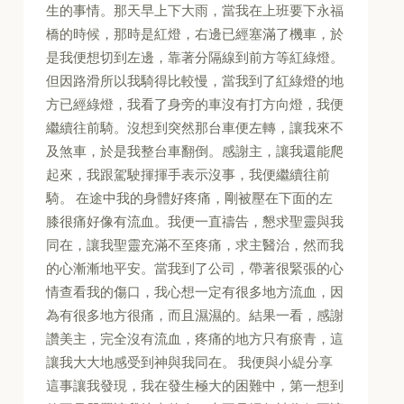
生的事情。那天早上下大雨，當我在上班要下永福
橋的時候，那時是紅燈，右邊已經塞滿了機車，於
是我便想切到左邊，靠著分隔線到前方等紅綠燈。
但因路滑所以我騎得比較慢，當我到了紅綠燈的地
方已經綠燈，我看了身旁的車沒有打方向燈，我便
繼續往前騎。沒想到突然那台車便左轉，讓我來不
及煞車，於是我整台車翻倒。感謝主，讓我還能爬
起來，我跟駕駛揮揮手表示沒事，我便繼續往前
騎。 在途中我的身體好疼痛，剛被壓在下面的左
膝很痛好像有流血。我便一直禱告，懇求聖靈與我
同在，讓我聖靈充滿不至疼痛，求主醫治，然而我
的心漸漸地平安。當我到了公司，帶著很緊張的心
情查看我的傷口，我心想一定有很多地方流血，因
為有很多地方很痛，而且濕濕的。結果一看，感謝
讚美主，完全沒有流血，疼痛的地方只有瘀青，這
讓我大大地感受到神與我同在。 我便與小緹分享
這事讓我發現，我在發生極大的困難中，第一想到