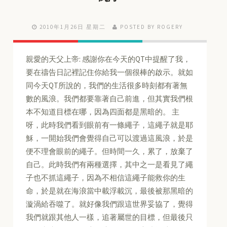
2010年1月26日 星期二
POSTED BY ROGERY
親愛的天父上帝: 感謝你在今天的QT中提醒了我，
要在禱告日記裡記住你給我一個很棒的啟示。就如
同今天QT所說的，我們的生活很多時刻都有著無
數的風浪。我們都要靠著自己前進，但其實我們根
本不知道目標在哪，因為四面都是黑暗的。 主
呀，此時我們看到眼前有一條繩子，這繩子就是耶
穌，一開始我們會覺得自己可以渡過這風浪，於是
便不理會眼前的繩子。但時間一久，累了，放棄了
自己。此時我們有兩種選擇，其中之一是看見了繩
子也不抓這繩子，因為不相信這繩子能救你的生
命，於是就在海浪當中載浮載沉，最後被那黑暗的
漩渦給吞噬了。就好像我們跟這世界妥協了，覺得
我們就跟其他人一樣，追著屬世的目標，但最後只