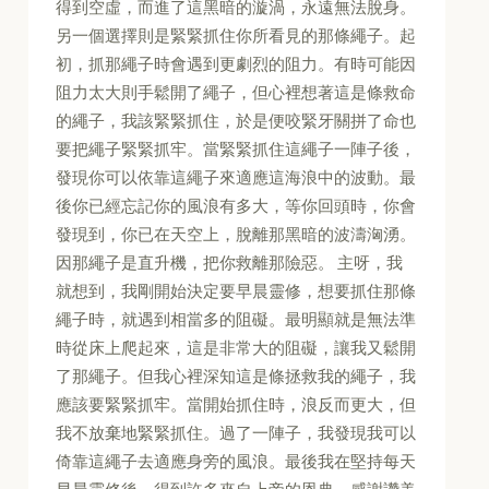
得到空虛，而進了這黑暗的漩渦，永遠無法脫身。
另一個選擇則是緊緊抓住你所看見的那條繩子。起
初，抓那繩子時會遇到更劇烈的阻力。有時可能因
阻力太大則手鬆開了繩子，但心裡想著這是條救命
的繩子，我該緊緊抓住，於是便咬緊牙關拼了命也
要把繩子緊緊抓牢。當緊緊抓住這繩子一陣子後，
發現你可以依靠這繩子來適應這海浪中的波動。最
後你已經忘記你的風浪有多大，等你回頭時，你會
發現到，你已在天空上，脫離那黑暗的波濤洶湧。
因那繩子是直升機，把你救離那險惡。 主呀，我
就想到，我剛開始決定要早晨靈修，想要抓住那條
繩子時，就遇到相當多的阻礙。最明顯就是無法準
時從床上爬起來，這是非常大的阻礙，讓我又鬆開
了那繩子。但我心裡深知這是條拯救我的繩子，我
應該要緊緊抓牢。當開始抓住時，浪反而更大，但
我不放棄地緊緊抓住。過了一陣子，我發現我可以
倚靠這繩子去適應身旁的風浪。最後我在堅持每天