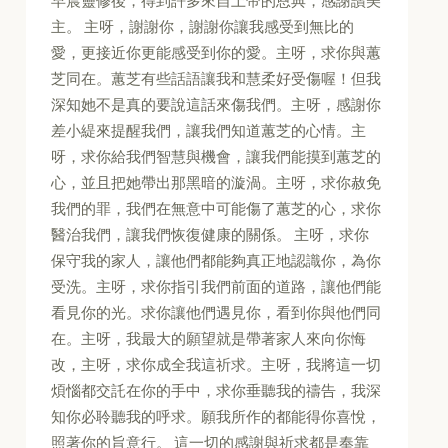
早晨靈修後，得到許多來自上帝的恩典，感謝讚美
主。 主呀，謝謝你，謝謝你讓我感受到無比的
愛，更接近你更能感受到你的愛。主呀，求你與蕙
芝同在。蕙芝有些話語讓我和慧柔好受傷喔！但我
深知她不是真的要說這話來傷我們。主呀，感謝你
差小緹來提醒我們，讓我們知道蕙芝的心情。主
呀，求你給我們智慧與機會，讓我們能摸到蕙芝的
心，並且把她帶出那黑暗的漩渦。主呀，求你赦免
我們的罪，我們在無意中可能傷了蕙芝的心，求你
醫治我們，讓我們恢復健康的關係。 主呀，求你
保守我的家人，讓他們都能夠真正地認識你，為你
受洗。主呀，求你指引我們前面的道路，讓他們能
看見你的光。求你讓他們遇見你，看到你與他們同
在。主呀，我最大的願望就是帶著家人來向你悔
改，主呀，求你成全我這祈求。主呀，我將這一切
煩惱都交託在你的手中，求你垂聽我的禱告，我深
知你必聆聽我的呼求。願我所作的都能得你喜悅，
照著你的旨意行。 這一切的感謝與祈求都是奉靠