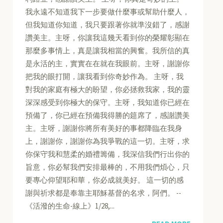
我永遠不知道我下一步要做什麼事或幫助什麼人，
但我知道你知道，我只要跟著你就準沒錯了，感謝
讚美主。主呀，你讓我這幾天看到你的榮耀彰顯在
那麼多事情上，真是讓我相當的興奮。我所信的真
是永活的主，實實在在就在我眼前。主呀，謝謝你
把我的眼打開，讓我看到你奇妙作為。 主呀，我
對我的家庭有極大的盼望，你必拯救我家，我的靈
深深感受到你極大的保守。主呀，我知道你已經在
預備了，你已經在預備我得勝的筵席了，感謝讚美
主。主呀，謝謝你將所有美好的事都降臨在我身
上，謝謝你，謝謝你為我爭戰的這一切。主呀，求
你保守我和慧柔的婚禮籌備，我深信我們行出你的
旨意，你必幫我們安排最棒的，不用我們煩心，只
要專心仰望耶和華，你必成就美好。 這一切的感
謝與祈求都是奉靠主耶穌基督的名求，阿們。 --
《活潑的生命-線上》1/28,...