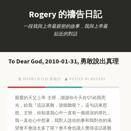
Rogery 的禱告日記
一段我與上帝最親密的故事，我與上帝最
貼近的對話
To Dear God, 2010-01-31, 勇敢說出真理
2010年1月31日 星期日
POSTED BY ROGERY
親愛的天父上帝: 主呀，謝謝你今天在QT給我亮
光，給我『這話甚難，誰能聽呢？』這句話來思
想。主呀，你知道我心中一直有一個很深的掙扎，
我一直在心中想著，我對人說你的事和我對你的渴
望會不會說太多了呢？會不會也讓人覺得這話甚難