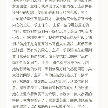
對這困難。主呀，我深信你必與他同在，這是你要
提升他的功課，要讓他去面對這項的挑戰。主呀，
求你賜給慕懷智慧與口才，讓他能完全地表達出他
內心的想法，求主保守。 主呀，請你看顧蕙芝的
情緒。雖然她對我們有不好的話語，讓我們相當地
受傷。但感謝讚美主，我們沒有被這話語打敗，我
們相信她不是有意要說出這傷人的話語，我們戰勝
這話語，因有你的同在。主呀，求你讓蕙芝能看到
並且感受到我們的愛，而不要把自己關在牢籠裡，
願主你與她同在。 主呀，求你保守秋惠的心，讓
她能戰勝她的軟弱，重新修復好她的感情問題，與
家裡的問題。主呀，願你賜智慧給這孩子，憐憫
她，幫助她。讓她能活出你的話語，活出你的旨
意。感謝讚美主，我就知道秋惠有關心人的恩賜，
她在上週六看到晏平的軟弱，當沒有一個人察覺的
時候，秋惠卻看到了，感謝讚美主，願你讓她在傷
痛中得勝，進而幫助與她一樣軟弱的人。 主呀，