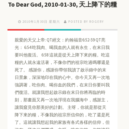
To Dear God, 2010-01-30, 天上降下的糧
2010年1月30日 星期六
POSTED BY ROGERY
親愛的天父上帝: QT經文：約翰福音6:52-59 QT亮
光： 6:54 吃我肉、喝我血的人就有永生，在末日我
要叫他復活。 6:58 這就是從天上降下來的糧。吃這
糧的人就永遠活著，不像你們的祖宗吃過嗎哪還是
死了。 感謝你，感謝你帶領我讀了啟示錄中的末
日景象，深深地印在我的心中。你今天又再一次地
強調著，吃你肉、喝你血的我們，在末日你要叫我
們復活。就讓我想起啟示錄在末日你將再臨的時
刻，那畫面又再一次地浮現在我腦海中，感謝主，
讓我窺見你那美好的計劃。 主呀，你就是那從天
降下來的糧，不像我的祖宗所信仰的，吃了還是死
了。這就讓我想起我的家族有各式各樣的信仰，但