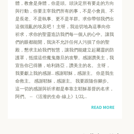
體，教會是身體，你是頭。頭決定所有要走的方向
與行動，你要主宰我們所有的事，不是小會員、不
是長老、不是執事、更不是羊群。求你帶領我們出
這個混亂的埃及吧！ 主呀，我迫切地為這事向你
祈求，求你的聖靈造訪我們每一個人的心中。讓我
們的眼都能開，我決不允許任何人污損了你的聖
殿，懇求主給我們智慧，讓我們能建立起屬靈的防
護罩，抵擋這些魔鬼撒旦的攻擊。感謝讚美主，我
宣告你已得勝，哈利路亞，讚美主的名。 主呀，
我要獻上我的感謝... 感謝耶穌，感謝主。 你是我生
命救主。 感謝耶穌，感謝主。 我要跟隨你腳步。
這一切的感謝與祈求都是奉靠主耶穌基督的名求，
阿們。 -- 《活潑的生命-線上》1/22,...
READ MORE