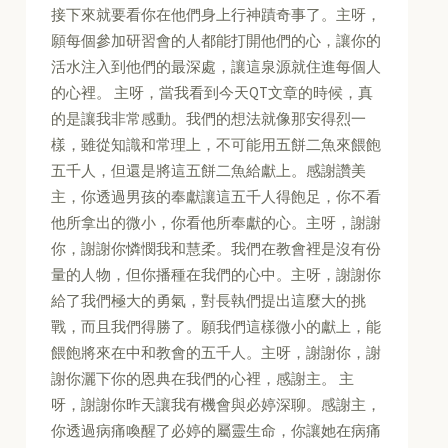
接下來就要看你在他們身上行神蹟奇事了。主呀，
願每個參加研習會的人都能打開他們的心，讓你的
活水注入到他們的最深處，讓這泉源就住進每個人
的心裡。 主呀，當我看到今天QT文章的時候，真
的是讓我非常感動。我們的想法就像那安得烈一
樣，雖從知識和常理上，不可能用五餅二魚來餵飽
五千人，但還是將這五餅二魚給獻上。感謝讚美
主，你透過男孩的奉獻讓這五千人得飽足，你不看
他所拿出的微小，你看他所奉獻的心。主呀，謝謝
你，謝謝你憐憫我和慧柔。我們在教會裡是沒有份
量的人物，但你播種在我們的心中。主呀，謝謝你
給了我們極大的勇氣，對長執們提出這麼大的挑
戰，而且我們得勝了。願我們這樣微小的獻上，能
餵飽將來在中和教會的五千人。主呀，謝謝你，謝
謝你灑下你的恩典在我們的心裡，感謝主。 主
呀，謝謝你昨天讓我有機會與必婷深聊。感謝主，
你透過病痛喚醒了必婷的屬靈生命，你讓她在病痛