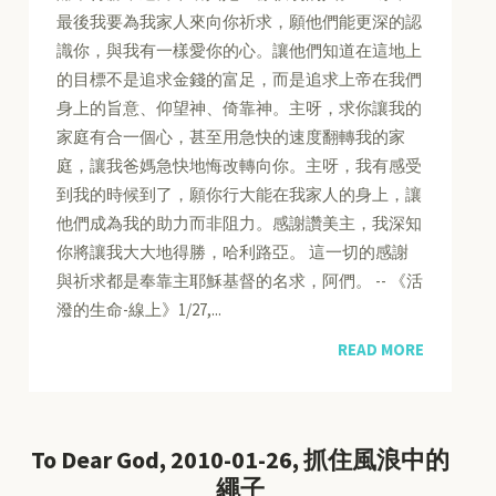
最後我要為我家人來向你祈求，願他們能更深的認
識你，與我有一樣愛你的心。讓他們知道在這地上
的目標不是追求金錢的富足，而是追求上帝在我們
身上的旨意、仰望神、倚靠神。主呀，求你讓我的
家庭有合一個心，甚至用急快的速度翻轉我的家
庭，讓我爸媽急快地悔改轉向你。主呀，我有感受
到我的時候到了，願你行大能在我家人的身上，讓
他們成為我的助力而非阻力。感謝讚美主，我深知
你將讓我大大地得勝，哈利路亞。 這一切的感謝
與祈求都是奉靠主耶穌基督的名求，阿們。 -- 《活
潑的生命-線上》1/27,...
READ MORE
To Dear God, 2010-01-26, 抓住風浪中的
繩子