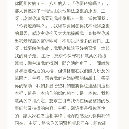
你問那位病了三十八年的人：『你要痊癒嗎？』，
那人竟然說了一堆理由說他無法痊癒的原因。主
呀，謝謝你讓我看到我就像那人一樣，當你問我：
『你要痊癒嗎？』，我經常會回答你我不能得痊癒
的原因。感謝主你今天大大地提醒我，直接對你說
出我最深層的需求即可，不用說那麼多的藉口。主
呀，我要向你悔改，我要改掉這不好的習慣，拿起
我的褥子走。 主呀，懇求你保守我和慧柔的婚禮
籌備，願主讓我們找到一間合適的房子，一間離教
會和捷運站近的大樓，但價格能在我們能力所及的
範圍內。主呀，還有我們在婚紗照的構想上，需要
你的幫助，我們多麼盼望我們能將你也連結到這相
本裡，這是一本信仰的婚紗相本，是一本你、我和
慧柔的幸福約定。懇求主引導我們在構思整體的故
事細節及拍攝的內容。主呀，願這事是得你喜悅
的，讓大家在看這相本時，能深刻感受到你與我們
同在。 主呀，懇求你與國賢和貞君同在，願你能