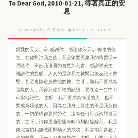
To Dear God, 2010-01-21, 得著真正的安
息
2010年1月21日 星期四
POSTED BY ROGERY
親愛的天父上帝: 感謝你，感謝你今天QT傳達的信
息。在你醫治我之後，我必須要丟棄我的壞習慣來
跟隨你，不然我遭遇的會更加利害。感謝讚美主，
謝謝你的提醒，人真的是容易在被醫治後忘記了救
恩，甚至會悖逆所救他的神。主呀，願我不要成為
這樣的人，我得到你所給的記號，要在這一生中都
牢牢地記住。 主呀，我不要成為悖逆的人，也不
要成為驕傲的人，因為在我身上發生的不是我所做
的，一切榮耀都要歸於你。沒有任何可以誇耀自己
的，主呀，請你透過聖靈來時時刻刻提醒我。我是
如此害怕我無法面對極大的成功，我害怕我會忘了
你的救恩，我一切都來自於你。主呀，我要克服這