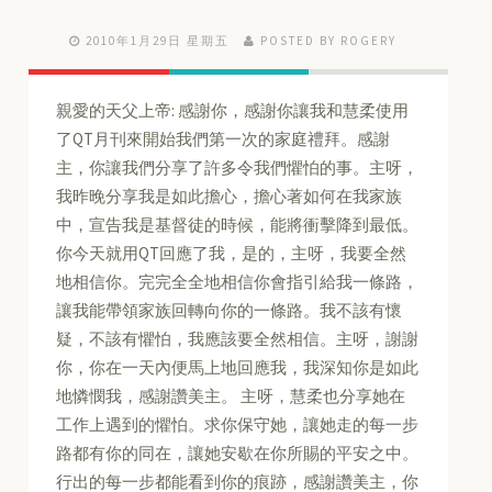
2010年1月29日 星期五
POSTED BY ROGERY
親愛的天父上帝: 感謝你，感謝你讓我和慧柔使用
了QT月刊來開始我們第一次的家庭禮拜。感謝
主，你讓我們分享了許多令我們懼怕的事。主呀，
我昨晚分享我是如此擔心，擔心著如何在我家族
中，宣告我是基督徒的時候，能將衝擊降到最低。
你今天就用QT回應了我，是的，主呀，我要全然
地相信你。完完全全地相信你會指引給我一條路，
讓我能帶領家族回轉向你的一條路。我不該有懷
疑，不該有懼怕，我應該要全然相信。主呀，謝謝
你，你在一天內便馬上地回應我，我深知你是如此
地憐憫我，感謝讚美主。 主呀，慧柔也分享她在
工作上遇到的懼怕。求你保守她，讓她走的每一步
路都有你的同在，讓她安歇在你所賜的平安之中。
行出的每一步都能看到你的痕跡，感謝讚美主，你