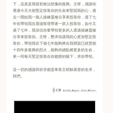
下，這真是我當初無法想像的復興。主呀，感謝你
透過今天大衛堅定投靠你的生命來堅固我的心，過
去一開始我一個人操練靈修分享來投靠你，過了七
年你帶領我在晨禱祭壇帶著一群人投靠你，如今又
過了七年，我深信你要帶領更多的人透過操練靈修
分享來投靠你。主呀，懇求你讓我的心更加堅定投
靠你，帶領我在下個七年能夠將在我裡面已經焚燒
十四年多復興的烈火，能夠持續點燃更多的生命，
來一同每天堅定投靠在你翅膀的蔭下，求你帶領。
這一切的感謝與祈求都是奉靠主耶穌基督的名求，
阿們。
CR
╬
-
C
ynthia,
R
ogery...
C
ross,
R
eborn...