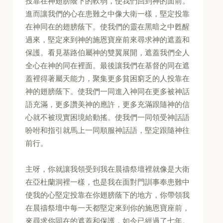
投靠在神翅膀蔭下的軟弱，使我們回到神的面前。
進而讓我們的心在患難之中像大衛一樣，堅定投靠
在神同在的翅膀蔭下。使我們的靈在黑暗之中甦醒
過來，堅定來到神的施恩寶座前來尋求神的遮蓋和
保護。看見基路伯屬神的雙翼展開，遮蓋我們全人
全心在神的同在裡面。最後讓我們在基督的同在遮
蓋裡得著屬天能力，聚集更多貧困窮乏的人投靠在
神的翅膀蔭下。使我們一同進入神同在更多被神話
語充滿，更多讚美神的應許，更多充滿跟隨神的信
心就不被現實困境給動搖。使我們一同領受神話語
吩咐和指引就馬上一同順服神話語，堅定跟隨神往
前行。
主呀，你就讓我領受到我在晨禱祭壇裡就像是大衛
在亞杜蘭洞裡一樣，也是我在面對門訓事奉患難中
使我的心堅定投靠在你翅膀蔭下的地方，你帶領我
在晨禱祭壇中每一天都堅定來到你的施恩寶座前，
來尋求你同在的遮蓋和保護，如今已經過了七年。