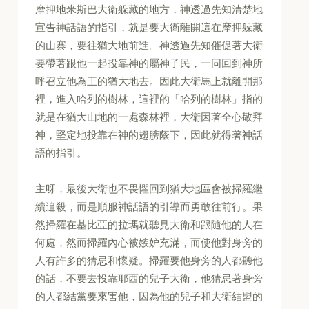
摩押地米斯巴大衛躲藏的地方，神透過先知清楚地
宣告神話語的指引，就是要大衛離開這在摩押躲藏
的山寨，要往猶大地前進。神透過先知催促著大衛
要帶著跟他一起投靠神的屬神子民，一同回到神所
呼召立他為王的猶大地去。因此大衛馬上就離開那
裡，進入哈列的樹林，這裡的「哈列的樹林」指的
就是在猶大山地的一處森林裡，大衛因著全心敬拜
神，堅定地投靠在神的翅膀蔭下，因此就得著神話
語的指引。
主呀，最後大衛也不畏懼回到猶大地區會被掃羅繼
續追殺，而是順服神話語的引導而勇敢往前行。果
然掃羅在基比亞的拉瑪就聽見大衛和跟隨他的人在
何處，然而掃羅內心被嫉妒充滿，而使他對身旁的
人有許多的猜忌和懷疑。掃羅要他身旁的人都聽他
的話，不要去投靠耶西的兒子大衛，他猜忌著身旁
的人都結黨要來害他，因為他的兒子和大衛結盟的