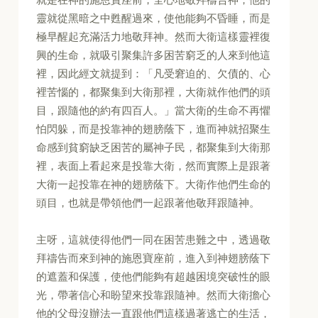
靈就從黑暗之中甦醒過來，使他能夠不昏睡，而是
極早醒起充滿活力地敬拜神。然而大衛這樣靈裡復
興的生命，就吸引聚集許多困苦窮乏的人來到他這
裡，因此經文就提到：「凡受窘迫的、欠債的、心
裡苦惱的，都聚集到大衛那裡，大衛就作他們的頭
目，跟隨他的約有四百人。」當大衛的生命不再懼
怕閃躲，而是投靠神的翅膀蔭下，進而神就招聚生
命感到貧窮缺乏困苦的屬神子民，都聚集到大衛那
裡，表面上看起來是投靠大衛，然而實際上是跟著
大衛一起投靠在神的翅膀蔭下。大衛作他們生命的
頭目，也就是帶領他們一起跟著他敬拜跟隨神。
主呀，這就使得他們一同在困苦患難之中，透過敬
拜禱告而來到神的施恩寶座前，進入到神翅膀蔭下
的遮蓋和保護，使他們能夠有超越困境突破性的眼
光，帶著信心和盼望來投靠跟隨神。然而大衛擔心
他的父母沒辦法一直跟他們這樣過著逃亡的生活，