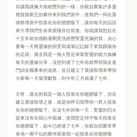
你讓我就像大衛經歷到的一樣，你親自聚集許多靈
裡貧困窮乏的夥伴來到我們當中，使我們一同在晨
禱祭壇當中投靠在你的翅膀蔭下，讓你每天的話語
來引導我們生命來跟隨你往前進。你就讓我想起在
十五年前你感動著剛受洗經歷聖靈充滿的我，決心
要每一天將靈修的領受寫成筆記記錄下來我跟隨你
的足跡。過去我是一個人堅定倚靠聖靈的能力操練
每天的靈修分享，沒想到過了七年你就帶領我走進
門訓全職事奉的道路，並且建立了晨禱祭壇來帶領
大家每一天築壇獻祭，到今年三月就滿了七年。
主呀，過去的我是一個人投靠在你翅膀蔭下，但在
建立晨禱祭壇之後，就是你呼召我帶領一群人投靠
在你的翅膀蔭下。在這七年的每一天，聖靈的烈火
從來沒有在我心中熄滅，使我堅定持守每天投靠在
你翅膀蔭下，如今已經過了七年，你親自招聚世界
各地一兩千位的夥伴跟著我一起投靠在你翅膀蔭