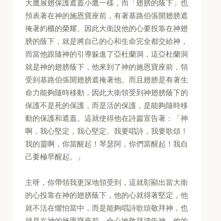
大鷹展翅保護遮蓋小鷹一樣，而「翅膀的蔭下」也
預表著在神的施恩寶座前，有著基路伯張開翅膀遮
掩著約櫃的榮耀。因此大衛說他的心要投靠在神翅
膀的蔭下，就是將自己的心和生命完全都交給神，
而當他跟隨神的引導躲進了亞杜蘭洞，這亞杜蘭洞
就是神的翅膀蔭下，他來到了神的施恩寶座前，領
受到基路伯張開翅膀遮掩著他。而且翅膀是有著生
命力能夠隨時移動，因此大衛領受到神翅膀蔭下的
保護不是死的保護，而是活的保護，是能夠隨時移
動的保護和遮蓋。這就使得他在詩篇宣告著：「神
啊，我心堅定，我心堅定。我要唱詩，我要歌頌！
我的靈啊，你當醒起！琴瑟阿，你們當醒起！我自
己要極早醒起。」
主呀，你帶領我更深地領受到，這就彰顯出當大衛
的心投靠在神的翅膀蔭下，他的心就得著堅定，他
就不活在懼怕當中，而是能夠唱詩歌頌敬拜神，也
就是在神的施恩寶座前，全心地敬拜禱告神，他的