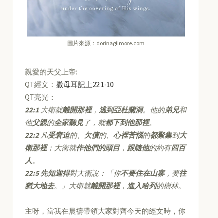
圖片來源：dorinagilmore.com
親愛的天父上帝:
QT經文：
撒母耳記上22:1-10
QT亮光：
22:1
大衛就
離開那裡
，
逃到亞杜蘭洞
。他的
弟兄
和
他
父親
的
全家聽見
了，就
都下到他那裡
。
22:2
凡
受窘迫
的、
欠債
的、
心裡苦惱
的
都聚集
到
大
衛那裡
；大衛就
作他們的頭目
，
跟隨他
的約有
四百
人
。
22:5
先知迦得
對大衛說：「你
不要住在山寨
，要
往
猶大地去
。」大衛就
離開那裡
，
進入哈列
的樹林。
主呀，當我在晨禱帶領大家對齊今天的經文時，你