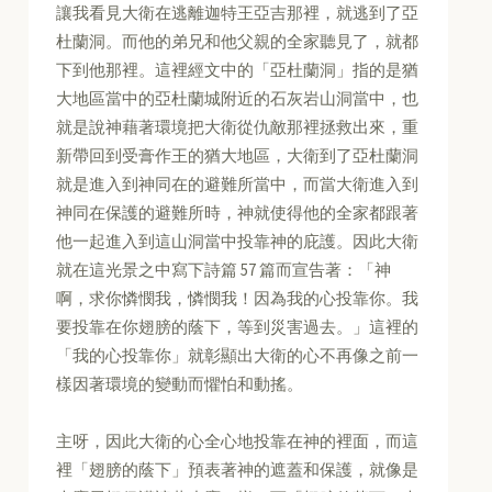
讓我看見大衛在逃離迦特王亞吉那裡，就逃到了亞
杜蘭洞。而他的弟兄和他父親的全家聽見了，就都
下到他那裡。這裡經文中的「亞杜蘭洞」指的是猶
大地區當中的亞杜蘭城附近的石灰岩山洞當中，也
就是說神藉著環境把大衛從仇敵那裡拯救出來，重
新帶回到受膏作王的猶大地區，大衛到了亞杜蘭洞
就是進入到神同在的避難所當中，而當大衛進入到
神同在保護的避難所時，神就使得他的全家都跟著
他一起進入到這山洞當中投靠神的庇護。因此大衛
就在這光景之中寫下詩篇 57 篇而宣告著：「神
啊，求你憐憫我，憐憫我！因為我的心投靠你。我
要投靠在你翅膀的蔭下，等到災害過去。」這裡的
「我的心投靠你」就彰顯出大衛的心不再像之前一
樣因著環境的變動而懼怕和動搖。
主呀，因此大衛的心全心地投靠在神的裡面，而這
裡「翅膀的蔭下」預表著神的遮蓋和保護，就像是