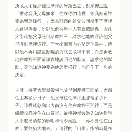
所以大衛從那裡往摩押的米斯巴去，對摩押王說：
「求你容我父母搬來，住在你們這裡，等我知道神
要為我怎樣行。」因為耶西的祖父波阿斯娶了摩押
人路得為妻，所以他們與摩押人有親戚關係，因此
大衛就把父母託付給摩押王，請求他能夠容許他父
母搬到摩押這裡。而大衛因著內心堅定信靠神，所
以他不再用說謊欺騙的方式去取得平安，而是勇敢
地在摩押王面前誠實地說明他的狀況，請求他的幫
助，等他知道神要為他怎麼樣行，他再作下一步的
決定。
主呀，接著大衛就帶領他父母到摩押王面前，大衛
住山寨多少日子，他父母也住摩押王那裡多少日
子。這裡就彰顯出大衛沒有住在摩押王那裡，而是
繼續投靠神住在山寨裡。最後神就透過先知迦得對
大衛發出清楚的吩咐和命令而說：「你不要住在山
寨，要往猶大地去。」這裡的「山寨」指的就是在