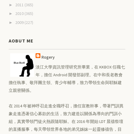
2011
(365)
►
2010
(365)
►
2009
(227)
►
AOBUT ME
Rogery
淡江大學資訊管理研究所畢業，在 KKBOX 任職七
年，擔任 Android 開發部副理。在中和長老教會
擔任執事、敬拜團主領、青少年輔導，致力帶領生命與耶穌建
立親密關係。
在 2014 年被神呼召走進全職呼召，擔任宣教幹事，帶著門訓異
象走進憑著信心募款的生活，致力建造以關係為導向的門訓小
組，真實帶領門徒火熱跟隨耶穌。在 2016 年開始 LDT 晨禱祭壇
的直播服事，每天帶領世界各地的弟兄姊妹一起靈修禱告，目