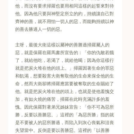
他，而沒有要求掃羅也要用相同這樣的起誓來對待
他。因為他只要與神堅定所立的約，持續讓自己對
齊神的善，就不用怕一切人的惡，而能夠持續以神
的善去勝過人一切的惡。
主呀，最後大衛這樣以屬神的善勝過掃羅屬人的
惡，就是保羅在羅馬書所宣告的：「你的仇敵若餓
了，就給他吃，若渴了，就給他喝；因為你這樣行
就是把炭火堆在他的頭上。」掃羅因著生命的罪惡
和飢渴，想要殺害大衛奪取他的生命來保全他的生
命，然而大衛卻將掃羅應當要被奪取的生命賜給了
他。就是把炭火堆在他的頭上，也就是使他羞愧交
加，有如火燒的痛苦，掃羅在此時充滿許多的羞
愧。因此保羅對著弟兄姊妹宣告：「你不可為惡所
勝，反要以善勝惡。」這裡的「為惡所勝」指的就
是不要被人的惡所勝過，而陷入到灰心喪氣和沮喪
失望當中。反倒是要以善勝惡。這裡的「以善勝