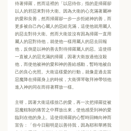
待著掃羅，然而這裡的「以惡待你」指的是掃羅卻
以人的邪惡來對待大衛。因為大衛的心充滿著屬神
的愛和良善，然而掃羅卻一步一步拒絕神的善，而
更多被自己內心屬人的惡給充滿，這使他就用屬人
的惡去對待大衛。然而大衛並沒有因為掃羅一直用
屬人的惡對待他，就使他一樣用屬人的惡去回報
他，反倒是以神的善去對待掃羅屬人的惡。這使得
一直被人的惡充滿的掃羅，因著大衛放過他沒殺
他，而使他被神的愛和神的善給感動，暫時地被自
己的良心光照。大衛這樣愛的行動，就像是過去當
惡魔降在掃羅身上的時候，大衛彈琴敬拜神帶領他
進入神的同在而得著釋放一樣。
主呀，因著大衛這樣捨己的愛，再一次把掃羅從被
惡魔轄制的痛苦之中釋放出來，使他感受到神的愛
臨到在他的身上。這使得掃羅的心暫時回轉向神而
宣告：「你今日顯明是以善待我，因為耶和華將我