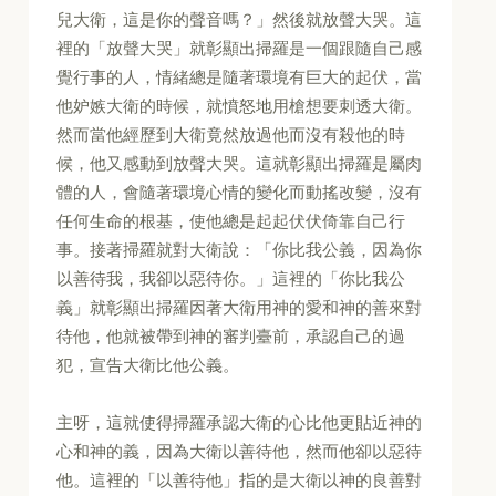
兒大衛，這是你的聲音嗎？」然後就放聲大哭。這
裡的「放聲大哭」就彰顯出掃羅是一個跟隨自己感
覺行事的人，情緒總是隨著環境有巨大的起伏，當
他妒嫉大衛的時候，就憤怒地用槍想要刺透大衛。
然而當他經歷到大衛竟然放過他而沒有殺他的時
候，他又感動到放聲大哭。這就彰顯出掃羅是屬肉
體的人，會隨著環境心情的變化而動搖改變，沒有
任何生命的根基，使他總是起起伏伏倚靠自己行
事。接著掃羅就對大衛說：「你比我公義，因為你
以善待我，我卻以惡待你。」這裡的「你比我公
義」就彰顯出掃羅因著大衛用神的愛和神的善來對
待他，他就被帶到神的審判臺前，承認自己的過
犯，宣告大衛比他公義。
主呀，這就使得掃羅承認大衛的心比他更貼近神的
心和神的義，因為大衛以善待他，然而他卻以惡待
他。這裡的「以善待他」指的是大衛以神的良善對