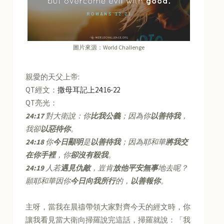
圖片來源：World Challenge
親愛的天父上帝:
QT經文：
撒母耳記上24:16-22
QT亮光：
24:17
對大衛說：你
比我公義
；因為你
以善待我
，
我卻
以惡待你
。
24:18
你
今日顯明
是
以善待我
；因為耶和華
將我交
在你手裡
，你
卻沒有殺我
。
24:19
人若
遇見仇敵
，豈肯
放他平安無事
地去呢？
願耶和華因你
今日向我所行
的，
以善報你
。
主呀，當我在晨禱帶領大家對齊今天的經文時，你
讓我看見當大衛向掃羅說完這話，掃羅就說：「我