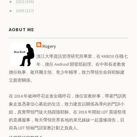
2010
(365)
►
2009
(227)
►
AOBUT ME
Rogery
淡江大學資訊管理研究所畢業，在 KKBOX 任職七
年，擔任 Android 開發部副理。在中和長老教會
擔任執事、敬拜團主領、青少年輔導，致力帶領生命與耶穌建
立親密關係。
在 2014 年被神呼召走進全職呼召，擔任宣教幹事，帶著門訓異
象走進憑著信心募款的生活，致力建造以關係為導向的門訓小
組，真實帶領門徒火熱跟隨耶穌。在 2016 年開始 LDT 晨禱祭壇
的直播服事，每天帶領世界各地的弟兄姊妹一起靈修禱告，目
前為 LDT 領袖門訓宣教計劃之負責人。