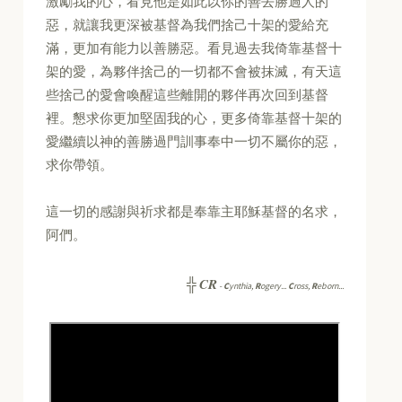
激勵我的心，看見他是如此以你的善去勝過人的
惡，就讓我更深被基督為我們捨己十架的愛給充
滿，更加有能力以善勝惡。看見過去我倚靠基督十
架的愛，為夥伴捨己的一切都不會被抹滅，有天這
些捨己的愛會喚醒這些離開的夥伴再次回到基督
裡。懇求你更加堅固我的心，更多倚靠基督十架的
愛繼續以神的善勝過門訓事奉中一切不屬你的惡，
求你帶領。
這一切的感謝與祈求都是奉靠主耶穌基督的名求，
阿們。
CR
╬
-
C
ynthia,
R
ogery...
C
ross,
R
eborn...