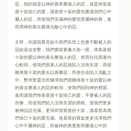
惡」指的就是以神的善來勝過人的惡，就是倚靠基
督十架捨己的愛，讓基督十架的愛先勝過我們心中
屬人的惡，而使我們充滿神的愛領受屬神的善，進
而用神的善去勝過仇敵心中的惡。
主呀，你讓我看見如今我們在世上也會不斷被人的
惡給逼迫攻擊，我們應當要像大衛一樣，倚靠基督
十架的愛以神的善去勝過人的惡。然而往往因著內
心軟弱，使我們因著人的惡就陷入沮喪失望，而很
難倚靠十架的愛去以善勝惡，而使生命陷入混亂之
中。懇求聖靈光照煉淨我們很難倚靠十架的愛以神
的善去勝過人的惡的軟弱，使我們回到神的裡面。
進而讓我們倚靠基督十架捨己的愛，不要被人的惡
所勝，而使我們陷入沮喪失望的黑暗。使我們更多
被神話語充滿，更深仰望基督的十架，讓基督為我
們捨己十架的愛充滿。使基督的寶血更多洗淨我們
心中不屬神的惡，而被神的善更新而勝過心中的