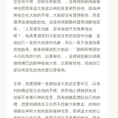
交在你手裡，你卻沒有殺我。」這裡就彰顯掃羅被
神光照而承認大衛是以神的良善來對待他，因為神
將他交在大衛的手裡，大衛卻沒有選擇殺他，而是
選擇放過他饒恕他。這使得掃羅難得靈裡清醒地宣
告：「人若遇見仇敵，豈肯放他平安無事地去
呢？」他真實感受到大衛並沒有把他當作仇敵，是
他自己一直把大衛當作仇敵，所以一直不放過他要
把他殺死。接著掃羅就對大衛說：「願耶和華因你
今日向我所行的，以善報你。」這裡就彰顯出掃羅
雖然嘴巴說願神祝福大衛，以善報答他，但他自己
卻沒有宣告說他也要以善報他。
主呀，其實掃羅一直都知道大衛必定要作王，以色
列的國必堅立在他的手裡。然而他心裡雖然知道，
但卻不肯遵行神的旨意，因為他總是體貼自己的肉
體，想要持續抓住王位而不想被大衛奪走。此時的
掃羅在神和大衛的面前被神光照，而承認大衛的公
義和自己的不義。然而這卻不是真實的悔改，因為