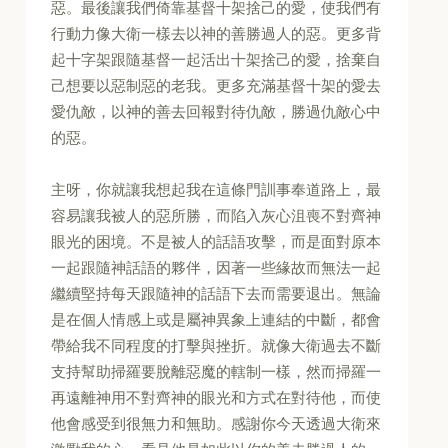
惡。最後讓我們倚靠基督十架捨己的愛，使我們有
行動力像大衛一樣去以神的善勝過人的惡。更多背
起十字架跟隨基督一起活出十架捨己的愛，捨棄自
己想要以惡制惡的老我。更多充滿基督十架的愛去
愛仇敵，以神的善去回報對待仇敵，勝過仇敵心中
的惡。
主呀，你就讓我想起我在這條門訓事奉道路上，最
容易讓我被人的惡所勝，而陷入灰心沮喪不對齊神
眼光的困境。不是被人的話語攻擊，而是面對原本
一起跟隨神話語的夥伴，因著一些緣故而無法一起
繼續堅持每天跟隨神的話語下去而需要退出。無論
是在個人情感上或是屬神異象上連結的中斷，都會
帶給我不同程度的打擊與挫折。就像大衛過去不斷
支持幫助掃羅要脫離惡魔的轄制一樣，然而掃羅一
再遠離神用不對齊神的眼光和方式在對待他，而使
他會感受到很無力和無助。感謝你今天透過大衛來