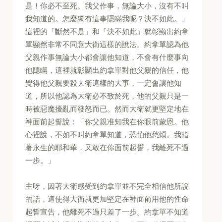
是！你必不至死。我父作事，無論大小，沒有不叫
我知道的。怎麼獨有這事隱瞞我呢？決不如此。」
這裡的「斷然不是」和「決不如此」就彰顯出約拿
單顯然非常不同意大衛這樣的說法。約拿單認為他
父親作事無論大小都會讓他知道，不會有什麼事向
他隱瞞，這裡就彰顯出約拿單對他父親的信任，他
覺得他父親要殺大衛這樣的大事，一定會讓他知
道，所以他認為大衛必不致於死，他的父親只是一
時被惡魔擾亂而發怒而已。然而大衛就更堅定地在
神面前起誓說：「你父親准知我在你眼前蒙恩。他
心裡說，不如不叫約拿單知道，恐怕他愁煩。我指
著永生的耶和華，又敢在你面前起誓，我離死不過
一步。」
主呀，因著大衛感受到約拿單並不完全相信他所說
的話，這使得大衛就更加堅定在神面前用他的性命
起誓宣告，他離死不過只差了一步。約拿單不知道