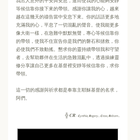
我出人意外的平安與安息，進而使我的心能夠安靜
等候信靠你接下來的帶領。感謝你讓我的心，越來
越在這幾天的禱告當中安息下來。你的話語更多地
充滿我的心，平息了一切混亂的聲音。使我能更多
像大衛一樣，在急難中默默無聲，專心等候信靠你
的帶領，使我不住宣告你是我們的磐石和拯救，你
必使我們不致動搖。懇求你的靈持續帶領我和守望
者，去幫助夥伴在生活的急難混亂中，透過操練靈
修分享讓自己更多在基督裡安靜等候信靠你，求你
帶領。
這一切的感謝與祈求都是奉靠主耶穌基督的名求，
阿們。
CR
╬
-
C
ynthia,
R
ogery...
C
ross,
R
eborn...