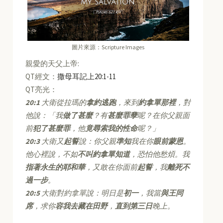
圖片來源：Scripture Images
親愛的天父上帝:
QT經文：
撒母耳記上20:1-11
QT亮光：
20:1
大衛從拉瑪的
拿約逃跑
，來到
約拿單那裡
，對
他說：「我
做了甚麼
？有
甚麼罪孽
呢？在你父親面
前
犯了甚麼罪
，他
竟尋索我的性命
呢？」
20:3
大衛又
起誓
說：你父親
準知
我在你
眼前蒙恩
。
他心裡說，不如
不叫約拿單知道
，恐怕他愁煩。我
指著永生的耶和華
，又敢在你面前
起誓
，我
離死不
過一步
。
20:5
大衛對約拿單說：明日是
初一
，我當
與王同
席
，求你
容我去藏在田野
，
直到第三日
晚上。