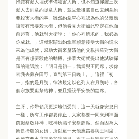
掃羅有派人埋伏準備殺害大衛，也不知道掃羅三次
派人去到拿約捉拿大衛，並且最後還自己去到拿約
要殺害大衛的事。雖然約拿單心裡認為他的父親應
該沒有想要殺大衛，但他看見大衛如此堅定在他面
前起誓，他就對大衛說：「你心裡所求的，我必為
你成就。」這就彰顯出約拿單願意接受大衛的請求
來為他成就，幫助大衛來釐清他的父親掃羅對大衛
是否有想要殺他的動機。接著大衛就提出他試驗掃
羅的建議說：「明日是初一，我當與王同席，求你
容我去藏在田野，直到第三日晚上。」這裡「初
一」指的是月朔，律法規定以色列人在月朔時，各
個宗族要獻祭給神，並且擺設平安祭的筵席。
主呀，你帶領我更深地領受到，這一天就像安息日
一樣，所有工作都要停止，大家都要一同來到神面
前獻祭敬拜神，吃神所賜平安祭筵席。然而因為大
衛是掃羅的女婿，所以這一天他應當要與王同席，
他應當要出席來參加這節日，跟王一起安息在神的