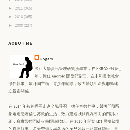
2011
(365)
►
2010
(365)
►
2009
(227)
►
AOBUT ME
Rogery
淡江大學資訊管理研究所畢業，在 KKBOX 任職七
年，擔任 Android 開發部副理。在中和長老教會
擔任執事、敬拜團主領、青少年輔導，致力帶領生命與耶穌建
立親密關係。
在 2014 年被神呼召走進全職呼召，擔任宣教幹事，帶著門訓異
象走進憑著信心募款的生活，致力建造以關係為導向的門訓小
組，真實帶領門徒火熱跟隨耶穌。在 2016 年開始 LDT 晨禱祭壇
的直播服事，每天帶領世界各地的弟兄姊妹一起靈修禱告，目