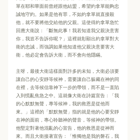
單在耶和華面前曾經跟他結盟，希望約拿單能夠忠
誠地守約。如果是他有罪，不如約拿單就直接殺
他，就不要將他交給他的父親。這使得約拿單急忙
回應大衛說：「斷無此事！我若知道我父親決意害
你，我豈不告訴你呢？」這裡就彰顯出約拿單對大
衛的忠誠，而強調如果他知道他父親決意要害大
衛，他必定會告訴大衛，而不會向他隱瞞。
主呀，最後大衛這樣面對許多的未知，大衛必須要
讓自己的心安靜等候神，需要讓自己躲藏在神的同
在裡，去等候信靠神下一步的帶領，而不是一直陷
入到慌亂焦急之中。這就像大衛在詩篇宣告：「我
的心默默無聲，專等候神，我的救恩是從他而
來。」這裡的「默默無聲」指的就是他的心要安靜
在神的面前，專心聆聽神的聲音，等候神的帶領。
他堅定對著他混亂的心宣告，他的救恩是從神而
來。而且大衛接著宣告：「惟獨他是我的磐石，我