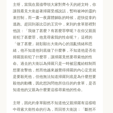
主呀，當我在晨禱帶領大家對齊今天的經文時，你
讓我看見大衛趁著掃羅受感說話，暫時被神的靈約
束控制，而一晝一夜露體躺臥的時候，趕快從拿約
逃跑。趕回到基比亞的王宮中，來到約拿單那裡對
他說：「我做了甚麼？有甚麼罪孽呢？在你父親面
前犯了甚麼罪，他竟尋索我的性命呢？」這裡的
「做了甚麼」就彰顯出大衛內心的混亂情緒和思
緒，他不知道他到底做了什麼事，不知道他是否在
掃羅面前犯了什麼罪，讓掃羅竟然要尋索他的性
命。過去的大衛以為掃羅只是一時被惡魔給轄制而
想要攻擊他，然而他越來越覺得掃羅的內心定意就
是要殺死他，但他無法知道掃羅到底是為什麼想要
殺他的動機，因此想詢問他所信任的約拿單，是否
知道他的父親為什麼要這樣尋索他的性命。
主呀，因此約拿單顯然不知道他父親掃羅有這樣暗
中尋索大衛性命的行為，而回答大衛說：「斷然不