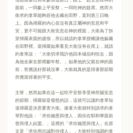
面前，一同獻上平安祭，一同吃神的筵席。然而大
衛求約拿單能夠容他去藏在田野，直到第三日晚
上。因為掃羅的內心並沒有真正屬神的安息和平
安，更不可能跟大衛安息在神的裡面，大衛為了拆
穿掃羅表面的虛假，所以就請約拿單授權讓他躲藏
在田野裡。當掃羅如果看見大衛沒有在席上，就請
約拿單說：「大衛切求我許他回本城伯利恒去，因
為他全家在那裡獻年祭。」如果他的父親在神的面
前，答應說好那就沒事，大衛就真的是得著那節期
所應當得著的平安。
主呀，然而如果在這一起吃平安祭享受神所賜安息
的節期，掃羅卻是發怒的話，這就可以讓約拿單知
道掃羅是決意要害大衛。接著大衛就特別請求約拿
單對他說：「求你施恩與僕人，因你在耶和華面前
曾與僕人結盟。」這裡的「求你施恩與僕人」在原
文是「求你用忠誠對待僕人」，大衛特別強調約拿