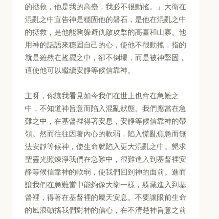
的拯救，他是我的高臺，我必不很動搖。」大衛在
混亂之中宣告神是穩固他的磐石，是他在混亂之中
的拯救，是他能夠躲避仇敵攻擊的高臺和山寨。他
用神的話語來穩固自己的心，使他不很動搖，指的
就是雖然在搖擺之中，卻不倒塌，而是被神堅固，
這使他可以繼續安靜等候信靠神。
主呀，你讓我看見如今我們在世上也會在急難之
中，不知道神旨意而陷入混亂狀態。我們應當在急
難之中，在基督裡得著安息，安靜等候信靠神的帶
領。然而往往因著內心的軟弱，陷入慌亂焦急而無
法安靜等候神，使生命就陷入更大混亂之中。懇求
聖靈光照煉淨我們在急難中，很難進入到基督裡安
靜等候信靠神的軟弱，使我們回到神的面前。進而
讓我們在急難當中能夠像大衛一樣，躲藏進入到基
督裡，得著在基督裡的屬天安息。不要讓眼前生命
的風浪動搖我們對神的信心，在不清楚神旨意之前