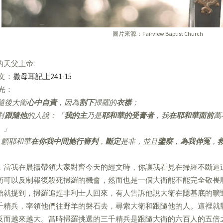
圖片來源：Fairview Baptist Church
的天父上帝:
經文：
撒母耳記上24:1-15
亮光：
隨後大衛
心中自責
，因為
割下
掃羅的
衣襟
；
對
跟隨他
的人說：「
我的主
乃是
耶和華的受膏者
，我
在耶和華面前
萬
。」
願耶和華
在你我中間施行審判
，
斷定
是非，並且
鑒察
，
為我伸冤
，
，當我在晨禱帶領大家對齊今天的經文時，你讓我看見在掃羅不斷逼
衛可以反制報復殺死掃羅的機會，然而也是一個大衛能不能完全敬畏
始就提到，掃羅追趕非利士人回來，有人告訴他說大衛在隱基底的曠
千精兵，率領他們往野羊的磐石去，尋索大衛和跟隨他的人。這裡就
反而越來越大。當時掃羅挑選的三千精兵是跟隨大衛的六百人的五倍