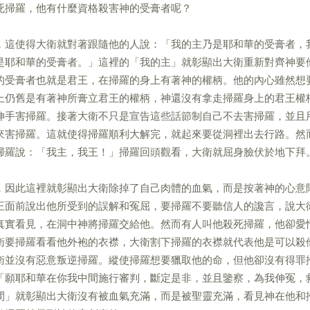
死掃羅，他有什麼資格殺害神的受膏者呢？
，這使得大衛就對著跟隨他的人說：「我的主乃是耶和華的受膏者，
是耶和華的受膏者。」這裡的「我的主」就彰顯出大衛重新對齊神要
的受膏者也就是君王，在掃羅的身上有著神的權柄。他的內心雖然想
上仍舊是有著神所膏立君王的權柄，神還沒有拿走掃羅身上的君王權
伸手害掃羅。接著大衛不只是宣告這些話節制自己不去害掃羅，並且
來害掃羅。這就使得掃羅順利大解完，就起來要從洞裡出去行路。然
掃羅說：「我主，我王！」掃羅回頭觀看，大衛就屈身臉伏於地下拜
，因此這裡就彰顯出大衛除掉了自己肉體的血氣，而是按著神的心意
王面前說出他所受到的誤解和冤屈，要掃羅不要聽信人的讒言，說大
真實看見，在洞中神將掃羅交給他。然而有人叫他殺死掃羅，他卻愛
衛要掃羅看看他外袍的衣襟，大衛割下掃羅的衣襟就代表他是可以殺
衛並沒有惡意叛逆掃羅。縱使掃羅想要獵取他的命，但他卻沒有得罪
「願耶和華在你我中間施行審判，斷定是非，並且鑒察，為我伸冤，
間」就彰顯出大衛沒有被血氣充滿，而是被聖靈充滿，看見神在他和