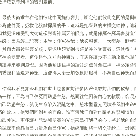
敵掃羅就帶到神的審判臺前。
，最後大衛求主在他們彼此中間施行審判，斷定他們彼此之間的是與
來為他伸冤，拯救他脫離掃羅的手，這就是把審判的主權交給神，這
領我更深領受到大衛這樣對齊神屬天的眼光，就是保羅在羅馬書所宣
主怒；因為經上記著：主說：伸冤在我；我必報應。」大衛差一點就
，然而大衛被聖靈光照，更深地領受到掃羅是神的受膏者，這使得心
害神的受膏者。這使得他立即向神悔改，而選擇讓步不主動攻擊他眼
前讓神來審判處理。因為他緊抓住神的話語深信伸冤在神，神必定會
切委屈和逼迫來伸冤。這使得大衛更加敬畏順服神，不為自己伸冤而
，你讓我看見如今我們在世上也會面對許多因著仇敵對我們的攻擊，
衛一樣，不為自己伸冤而聽憑主怒。然而往往因著內心的軟弱，容易
自己聽憑主怒，就使生命陷入混亂之中。懇求聖靈光照煉淨我們生命
怒的軟弱，使我們回到神的面前。進而讓我們面對仇敵的攻擊和逼迫
自己伸冤。更多讓神話語和聖靈的光照來擊打我們的心，將老我的血
的試探不倚靠自己力量為自己伸冤，操練節制將一切交託給主。最後
意，將仇敵交給神來審判而聽憑主的憤怒。使我們讓神在我們與仇敵