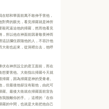
我在耶和華面前萬不敢伸手害他，
他對齊的眼光，看見掃羅就是神所
要殺死逼迫他的掃羅，然而他看見
柄，所以他在神面前因著敬畏神而
用這話攔住跟隨他的人，不容許他
而大衛也起來，從洞裡出去，他呼
。
降伏在神所設立的君王面前，而在
衛想要害他。大衛指出掃羅今天就
惜掃羅，因為掃羅是神的受膏者。
他，但最後他卻沒有殺他，由此可
掃羅。最後大衛就在掃羅面前宣告
救我脫離你的手。」這裡的「在你
掃羅的中間，也就是大衛把他自己