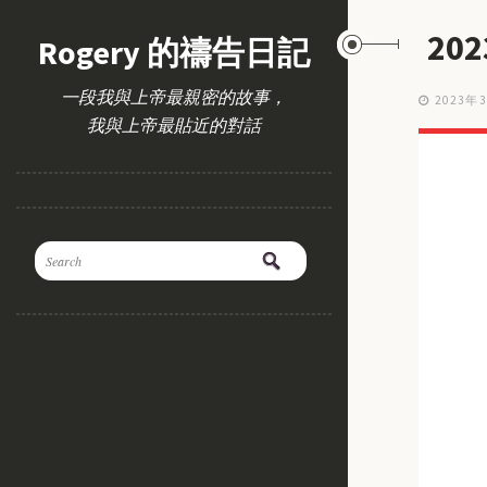
20
Rogery 的禱告日記
一段我與上帝最親密的故事，
2023年
我與上帝最貼近的對話