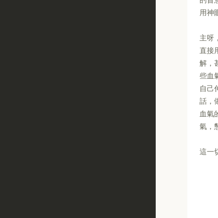
用神
主呀
直接
解，
些血
自己
話，
血氣
氣，
這一