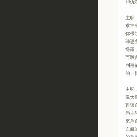
和仇
主呀
求神
你帶
聽憑
掃羅
而殺
判臺
的一
主呀
像大
難讓
憑主
來為
血氣
的旨