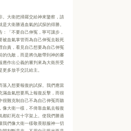
非。大衛把掃羅交給神來鑒察，請
就是大衛勝過血氣的試探的得勝。
告：「不要自己伸冤，寧可讓步，
要被血氣掌管而為自己伸冤去殺死
裡自責，看見自己想要為自己伸冤
前的仇敵，而是將仇敵帶到神的審
報應作出公義的審判來為大衛所受
是更多放手交託給主。
而落入想要報復的試探。我們應當
充滿血氣想要馬上報復反擊，而很
中很難克制自己不為自己伸冤而聽
，像大衛一樣，不倚靠血氣去報復
氣都釘死在十字架上。使我們勝過
讓我們像大衛一樣敬畏順服神一切
中間判斷是非，不用自己眼光而是