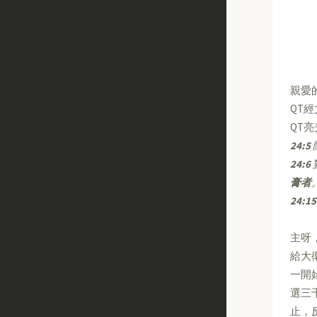
親愛
QT
QT
24:5
24:6
膏者
24:15
主呀
給大
一開
選三
止，