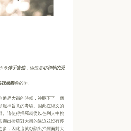
不敢
伸手害他
，因他是
耶和華的受
救我脫離
你的手。
迫追趕大衛的時候，神賜下了一個
順服神旨意的考驗。因此在經文的
野。這使得掃羅就從以色列人中挑
彰顯出掃羅對大衛的逼迫並沒有停
之多，因此這就彰顯出掃羅面對大