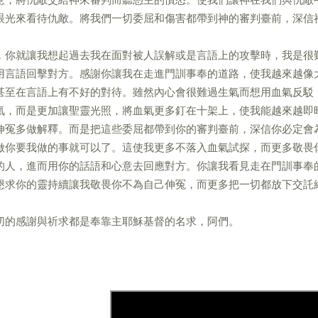
眼光來看待仇敵。將我們一切委屈和傷害都帶到神的審判臺前，深信
，你就讓我想起過去我在面對被人誤解或是言語上的攻擊時，我是很
用言語回擊對方。感謝你讓我在走進門訓事奉的道路，使我越來越像
甚至在言語上有不好的對待。雖然內心會很難過生氣而想用血氣反駁
氣，而是更加讓聖靈光照，將血氣更多釘在十架上，使我能越來越即
伸冤多做解釋。而是把這些委屈都帶到你的審判臺前，深信你必定會
做你要我做的事就可以了。這使我更多不落入血氣試探，而更多敬畏
的人，進而用你的話語和心意去回應對方。你讓我看見走在門訓事奉
懇求你的靈持續讓我敬畏你不為自己伸冤，而更多把一切都放下交託
切的感謝與祈求都是奉靠主耶穌基督的名求，阿們。