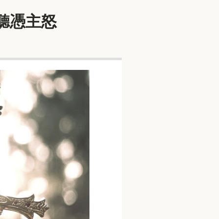
而聽憑主怒