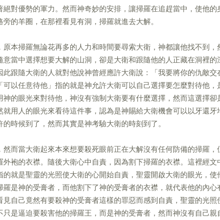
著絕對優勢的軍力。然而神奇妙的安排，讓掃羅在追趕當中，使他的
路旁的羊圈，在那裡看見有洞，掃羅就進去大解。
，原本掃羅無論花再多的人力和時間要尋索大衛，神都讓他找不到，
隨意當中選擇想要大解的山洞，卻是大衛和跟隨他的人正藏在洞裡的
因此跟隨大衛的人就對他說神曾經應許大衛說：「我要將你的仇敵交
「可以任意待他」指的就是神允許大衛可以自己選擇要怎麼對待他，
用神的眼光來對待他，神沒有強制大衛要有什麼選擇，然而這選擇卻
然就用人的眼光來看待這件事，認為是神賜給大衛機會可以以牙還牙
許的時候到了，然而其實是神考驗大衛的時刻到了。
，然而當大衛起來本來想要殺死眼前正在大解沒有任何防備的掃羅，
羅外袍的衣襟。隨後大衛心中自責，因為割下掃羅的衣襟。這裡經文
指的就是聖靈的光照使大衛的心開始自責，聖靈開啟大衛的眼光，使
掃羅是神的受膏者，而他割下了神的受膏者的衣襟，就代表他的內心
看見自己竟然有要殺神的受膏者這樣的罪惡而感到自責，聖靈的光照
不只是逼迫要殺害他的掃羅王，而是神的受膏者，然而神沒有自己親