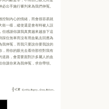
神必出手施行審判來為我們伸冤。
難控制內心的情緒，而會很容易就
大衛一樣，縱使還是會有時被人誤
，但感謝你讓我真實越來越放下這
時踩住煞車而沒有用血氣去回應為
為我伸冤，而我只要說你要我說的
你，用你的眼光去看待那些對我有
的道路，會需要面對許多屬人的血
給你讓你來為我伸冤，求你帶領。
CR
╬
-
C
ynthia,
R
ogery...
C
ross,
R
eborn...