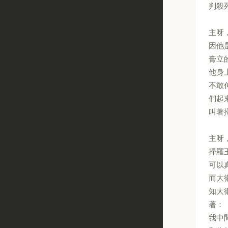
判殺
主呀
因他
膏立
他身
不敢
們起
叫著
主呀
掃羅
可以
而大
知大
著：
我中