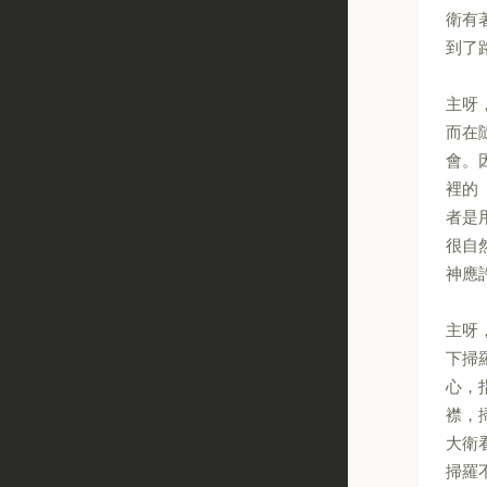
衛有
到了
主呀
而在
會。
裡的
者是
很自
神應
主呀
下掃
心，
襟，
大衛
掃羅