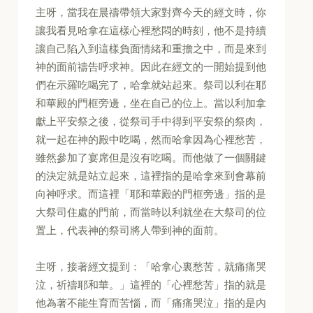
主呀，當我在晨禱帶領大家對齊今天的經文時，你
讓我看見哈拿在這樣心裡愁悶的時刻，他不是持續
讓自己陷入到這樣負面情緒和重擔之中，而是來到
神的面前禱告呼求神。因此在經文的一開始提到他
們在示羅吃喝完了，哈拿就站起來。祭司以利在耶
和華殿的門框旁邊，坐在自己的位上。當以利加拿
獻上平安祭之後，從祭司手中得到平安祭的祭肉，
就一起在神的殿中吃喝，然而哈拿因為心裡愁苦，
雖然參加了宴席但是沒有吃喝。而他做了一個關鍵
的決定就是站立起來，這裡指的是哈拿來到會幕前
向神呼求。而這裡「耶和華殿的門框旁邊」指的是
大祭司住處的門前，而當時以利就坐在大祭司的位
置上，代表神的祭司將人帶到神的面前。
主呀，接著經文提到：「哈拿心裏愁苦，就痛痛哭
泣，祈禱耶和華。」這裡的「心裡愁苦」指的就是
他為著不能生育而苦惱，而「痛痛哭泣」指的是內