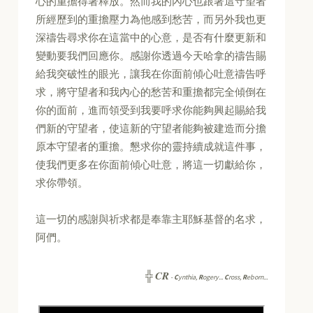
心的重擔得著釋放。然而我的內心也跟著這守望者
所經歷到的重擔壓力為他感到愁苦，而另外我也更
深禱告尋求你在這當中的心意，是否有什麼更新和
變動要我們回應你。感謝你透過今天哈拿的禱告賜
給我突破性的眼光，讓我在你面前傾心吐意禱告呼
求，將守望者和我內心的愁苦和重擔都完全傾倒在
你的面前，進而領受到我要呼求你能夠興起賜給我
們新的守望者，使這新的守望者能夠被建造而分擔
原本守望者的重擔。懇求你的靈持續成就這件事，
使我們更多在你面前傾心吐意，將這一切獻給你，
求你帶領。
這一切的感謝與祈求都是奉靠主耶穌基督的名求，
阿們。
CR
╬
-
C
ynthia,
R
ogery...
C
ross,
R
eborn...