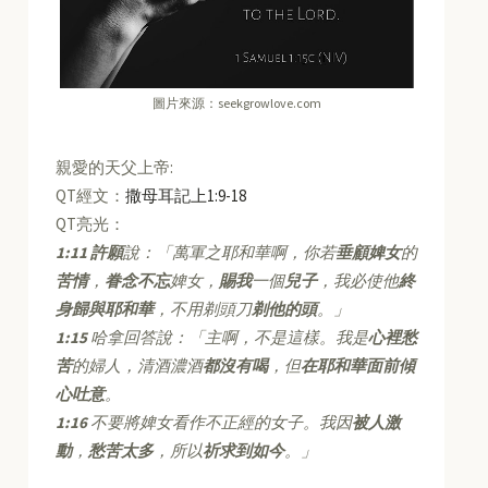
圖片來源：seekgrowlove.com
親愛的天父上帝:
QT經文：
撒母耳記上1:9-18
QT亮光：
1:11
許願
說：「萬軍之耶和華啊，你若
垂顧婢女
的
苦情
，
眷念不忘
婢女，
賜我
一個
兒子
，我必使他
終
身歸與耶和華
，不用剃頭刀
剃他的頭
。」
1:15
哈拿回答說：「主啊，不是這樣。我是
心裡愁
苦
的婦人，清酒濃酒
都沒有喝
，但
在耶和華面前傾
心吐意
。
1:16
不要將婢女看作不正經的女子。我因
被人激
動
，
愁苦太多
，所以
祈求到如今
。」