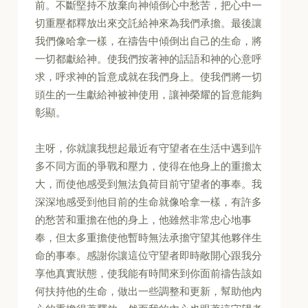
前。不斷堅持不放棄向神傾倒心中愁苦，把心中一
切重壓都釋放出來交託給神來為我們承擔。最後讓
我們像哈拿一樣，在禱告中傾倒出自己的生命，將
一切都獻給神。使我們按著神的話語和神的心意呼
求，呼求神的旨意成就在我們身上。使我們將一切
頭生的一生獻給神被神使用，讓神榮耀的旨意能夠
彰顯。
主呀，你就讓我想起最近有守望者在生活中遇到許
多不同方面的爭戰和壓力，使得在他身上的重擔太
大，而使他感受到無法負荷目前守望者的事奉。我
深深地感受到他目前的生命就像哈拿一樣，有許多
的愁苦和重擔在他的身上，他雖然非常忠心地事
奉，但太多重擔使他暫時無法承擔守望其他夥伴生
命的事奉。感謝你讓這位守望者即時敞開心跟我分
享他真實狀態，使我能有時間來到你面前禱告該如
何扶持他的生命，做出一些調整和更新，幫助他內