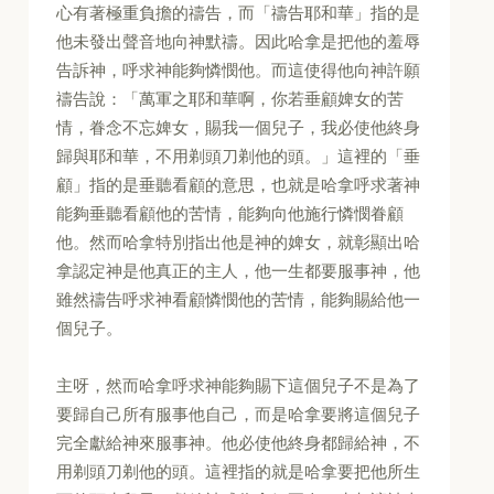
心有著極重負擔的禱告，而「禱告耶和華」指的是
他未發出聲音地向神默禱。因此哈拿是把他的羞辱
告訴神，呼求神能夠憐憫他。而這使得他向神許願
禱告說：「萬軍之耶和華啊，你若垂顧婢女的苦
情，眷念不忘婢女，賜我一個兒子，我必使他終身
歸與耶和華，不用剃頭刀剃他的頭。」這裡的「垂
顧」指的是垂聽看顧的意思，也就是哈拿呼求著神
能夠垂聽看顧他的苦情，能夠向他施行憐憫眷顧
他。然而哈拿特別指出他是神的婢女，就彰顯出哈
拿認定神是他真正的主人，他一生都要服事神，他
雖然禱告呼求神看顧憐憫他的苦情，能夠賜給他一
個兒子。
主呀，然而哈拿呼求神能夠賜下這個兒子不是為了
要歸自己所有服事他自己，而是哈拿要將這個兒子
完全獻給神來服事神。他必使他終身都歸給神，不
用剃頭刀剃他的頭。這裡指的就是哈拿要把他所生