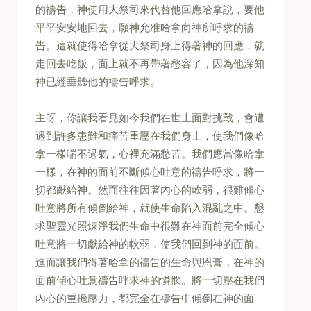
的禱告，神使用大祭司來代替他回應哈拿說，要他
平平安安地回去，願神允准哈拿向神所呼求的禱
告。這就使得哈拿從大祭司身上得著神的回應，就
走回去吃飯，面上就不再帶著愁容了，因為他深知
神已經垂聽他的禱告呼求。
主呀，你讓我看見如今我們在世上面對挑戰，會遭
遇到許多患難和痛苦重壓在我們身上，使我們像哈
拿一樣喘不過氣，心裡充滿愁苦。我們應當像哈拿
一樣，在神的面前不斷傾心吐意的禱告呼求，將一
切都獻給神。然而往往因著內心的軟弱，很難傾心
吐意將所有傾倒給神，就使生命陷入混亂之中。懇
求聖靈光照煉淨我們生命中很難在神面前完全傾心
吐意將一切獻給神的軟弱，使我們回到神的面前。
進而讓我們得著哈拿的禱告的生命與恩膏，在神的
面前傾心吐意禱告呼求神的憐憫。將一切壓在我們
內心的重擔壓力，都完全在禱告中傾倒在神的面