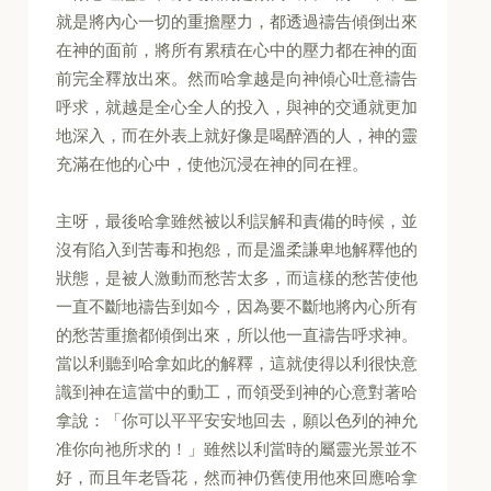
就是將內心一切的重擔壓力，都透過禱告傾倒出來
在神的面前，將所有累積在心中的壓力都在神的面
前完全釋放出來。然而哈拿越是向神傾心吐意禱告
呼求，就越是全心全人的投入，與神的交通就更加
地深入，而在外表上就好像是喝醉酒的人，神的靈
充滿在他的心中，使他沉浸在神的同在裡。
主呀，最後哈拿雖然被以利誤解和責備的時候，並
沒有陷入到苦毒和抱怨，而是溫柔謙卑地解釋他的
狀態，是被人激動而愁苦太多，而這樣的愁苦使他
一直不斷地禱告到如今，因為要不斷地將內心所有
的愁苦重擔都傾倒出來，所以他一直禱告呼求神。
當以利聽到哈拿如此的解釋，這就使得以利很快意
識到神在這當中的動工，而領受到神的心意對著哈
拿說：「你可以平平安安地回去，願以色列的神允
准你向祂所求的！」雖然以利當時的屬靈光景並不
好，而且年老昏花，然而神仍舊使用他來回應哈拿