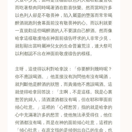
而吃著祭肉同時喝著酒在歡喜快樂。然而當時許多
以色列人卻是不敬畏神，陷入屬靈的墮落而常常喝
醉酒就跑到會幕面前沒有敬畏神的心。而以利就要
一直規勸這些喝醉酒的人不要讓自己醉酒。然而像
哈拿這樣敬虔地在神面前禱告呼求的人非常少見，
就彰顯出當時屬神兒女的生命普遍荒涼，連大祭司
以利都認不出在神面前敬虔禱告的模樣。
主呀，這使得以利對哈拿說：「你要醉到幾時呢？
你不應該喝酒。」他直接沒有詢問他有沒有喝酒，
就判斷他是醉酒的狀態，而責備他不應該喝酒。這
就使得哈拿回答說：「主啊，不是這樣。我是心裏
愁苦的婦人，清酒濃酒都沒有喝，但在耶和華面前
傾心吐意。」這裡的「心裡愁苦」指的就是哈拿的
心中充滿著許多的愁苦，使他無法承受得住，他任
何酒都沒有喝，而是在神的面前傾心吐意，這裡的
「傾心吐意」在原文指的是傾倒出自己的生命，也