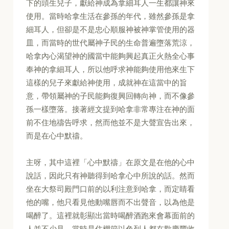
下的頭生兒子，獻給神成為拿細耳人一生都讓神來
使用。當時哈拿生活在參孫的年代，雖然參孫是拿
細耳人，但卻是不是忠心順服神被神掌管使用的器
皿，而當時的世代屬神子民的生命普遍墮落荒涼，
哈拿內心渴望神的國當中能夠興起真正火熱全心事
奉神的拿細耳人，所以他呼求神能夠使用他來生下
這樣的兒子來獻給神使用，成就神在這當中的旨
意，帶領屬神的子民能夠復興回轉向神，而不像參
孫一樣墮落。接著經文提到哈拿非常專注在神的面
前不住地禱告呼求，然而他並不是大聲宣告出來，
而是在心中默禱。
主呀，其中這裡「心中默禱」在原文是在他的心中
說話，因此只有神聽得到哈拿心中所說的話。然而
坐在大祭司殿門口前的以利注意到哈拿，而定睛看
他的嘴，他只看見他動嘴唇而不出聲音，以為他是
喝醉了。這裡就彰顯出當時喝醉酒跑來會幕面前的
人並不少見，當時是住棚節以色列人都在歡慶豐收