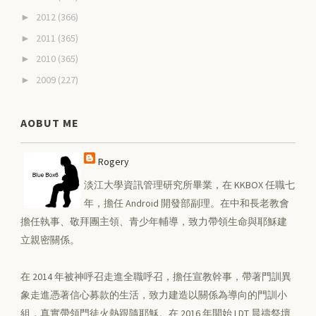
2012
(366)
►
2011
(365)
►
2010
(365)
►
2009
(227)
►
AOBUT ME
Rogery
淡江大學資訊管理研究所畢業，在 KKBOX 任職七
年，擔任 Android 開發部副理。在中和長老教會
擔任執事、敬拜團主領、青少年輔導，致力帶領生命與耶穌建
立親密關係。
在 2014 年被神呼召走進全職呼召，擔任宣教幹事，帶著門訓異
象走進憑著信心募款的生活，致力建造以關係為導向的門訓小
組，真實帶領門徒火熱跟隨耶穌。在 2016 年開始 LDT 晨禱祭壇