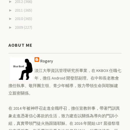
2012
(366)
►
2011
(365)
►
2010
(365)
►
2009
(227)
►
AOBUT ME
Rogery
淡江大學資訊管理研究所畢業，在 KKBOX 任職七
年，擔任 Android 開發部副理。在中和長老教會
擔任執事、敬拜團主領、青少年輔導，致力帶領生命與耶穌建
立親密關係。
在 2014 年被神呼召走進全職呼召，擔任宣教幹事，帶著門訓異
象走進憑著信心募款的生活，致力建造以關係為導向的門訓小
組，真實帶領門徒火熱跟隨耶穌。在 2016 年開始 LDT 晨禱祭壇