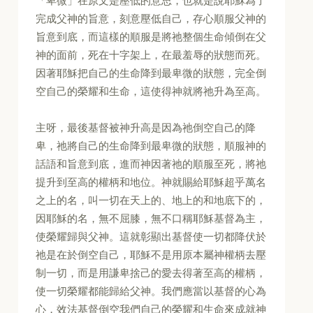
「卑微」在原文是壓低的意思，也就是說耶穌為了
完成父神的旨意，刻意壓低自己，存心順服父神的
旨意到底，而這樣的順服是將祂整個生命傾倒在父
神的面前，死在十字架上，在最羞辱的狀態而死。
因著耶穌把自己的生命降到最卑微的狀態，完全倒
空自己的榮耀和生命，這使得神就將祂升為至高。
主呀，最後基督被神升高是因為祂倒空自己的降
卑，祂將自己的生命降到最卑微的狀態，順服神的
話語和旨意到底，進而神因著祂的順服至死，將祂
提升到至高的權柄和地位。神就賜給耶穌超乎萬名
之上的名，叫一切在天上的、地上的和地底下的，
因耶穌的名，無不屈膝，無不口稱耶穌基督為主，
使榮耀歸與父神。這就彰顯出基督使一切都降伏於
祂是在於倒空自己，耶穌不是用原本屬神權柄去壓
制一切，而是用謙卑捨己的愛去得著至高的權柄，
使一切榮耀都能歸給父神。我們應當以基督的心為
心，效法基督倒空我們自己的榮耀和生命來成就神