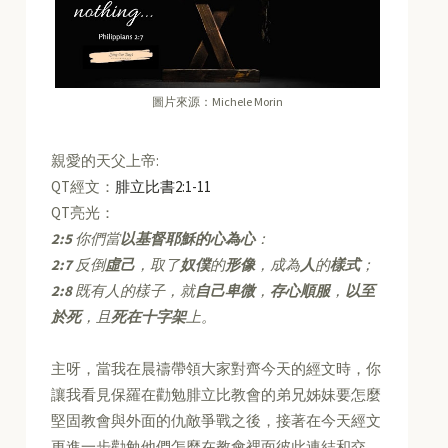
圖片來源：Michele Morin
親愛的天父上帝:
QT經文：
腓立比書2:1-11
QT亮光：
2:5
你們當
以基督耶穌的心為心
：
2:7
反倒
虛己
，取了
奴僕
的
形像
，成為
人
的
樣式
；
2:8
既有人的樣子，就
自己卑微
，
存心順服
，
以至
於死
，且
死在十字架
上。
主呀，當我在晨禱帶領大家對齊今天的經文時，你
讓我看見保羅在勸勉腓立比教會的弟兄姊妹要怎麼
堅固教會與外面的仇敵爭戰之後，接著在今天經文
更進一步勸勉他們怎麼在教會裡面彼此連結和交