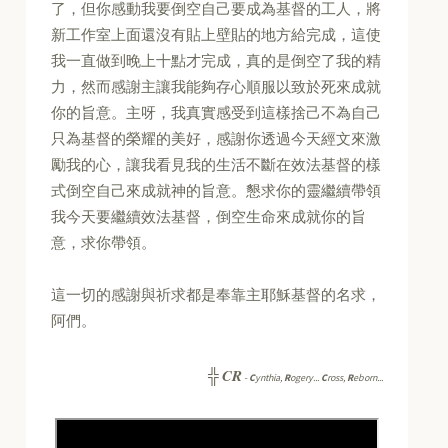
了，但你感動我要倒空自己要成為基督的工人，將
新工作室上面還沒有貼上壁貼的地方給完成，這使
我一直做到晚上十點才完成，真的是倒空了我的精
力，然而感謝主讓我能夠存心順服以致於死來成就
你的旨意。主呀，我真實感受到這樣捨己不為自己
只為基督的榮耀的美好，感謝你透過今天經文來激
勵我的心，讓我看見我的生活不斷在效法基督的樣
式倒空自己來成就神的旨意。懇求你的靈繼續帶領
我今天要繼續效法基督，倒空生命來成就你的旨
意，求你帶領。
這一切的感謝與祈求都是奉靠主耶穌基督的名求，
阿們。
CR
╬
-
C
ynthia,
R
ogery...
C
ross,
R
eborn...