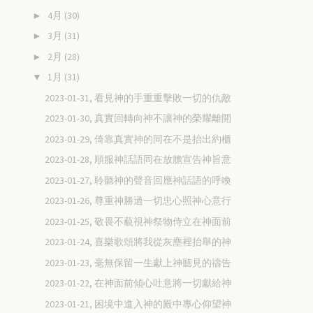
4月
(30)
►
3月
(31)
►
2月
(28)
►
1月
(31)
▼
2023-01-31, 看見神的手重重擊敗一切的仇敵
2023-01-30, 真實回轉向神不讓神的榮耀離開
2023-01-29, 倚靠真實神的同在不是抬出約櫃
2023-01-28, 順服神話語同在放膽宣告神旨意
2023-01-27, 聆聽神的聲音回應神話語的呼喚
2023-01-26, 尊重神勝過一切忠心照神心意行
2023-01-25, 敬畏不藐視神祭物侍立在神面前
2023-01-24, 喜樂歌頌將我從灰塵裡抬舉的神
2023-01-23, 毫無保留一生獻上神聽見的禱告
2023-01-22, 在神面前傾心吐意將一切獻給神
2023-01-21, 困境中進入神的殿中專心仰望神