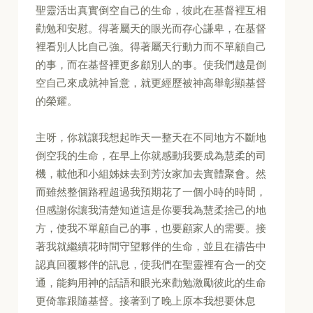
聖靈活出真實倒空自己的生命，彼此在基督裡互相
勸勉和安慰。得著屬天的眼光而存心謙卑，在基督
裡看別人比自己強。得著屬天行動力而不單顧自己
的事，而在基督裡更多顧別人的事。使我們越是倒
空自己來成就神旨意，就更經歷被神高舉彰顯基督
的榮耀。
主呀，你就讓我想起昨天一整天在不同地方不斷地
倒空我的生命，在早上你就感動我要成為慧柔的司
機，載他和小組姊妹去到芳汝家加去實體聚會。然
而雖然整個路程超過我預期花了一個小時的時間，
但感謝你讓我清楚知道這是你要我為慧柔捨己的地
方，使我不單顧自己的事，也要顧家人的需要。接
著我就繼續花時間守望夥伴的生命，並且在禱告中
認真回覆夥伴的訊息，使我們在聖靈裡有合一的交
通，能夠用神的話語和眼光來勸勉激勵彼此的生命
更倚靠跟隨基督。接著到了晚上原本我想要休息