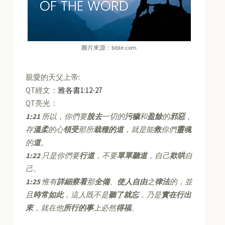
圖片來源：bible.com
親愛的天父上帝:
QT經文：
雅各書1:12-27
QT亮光：
1:21
所以，你們要
脫去
一切的
污穢
和
盈餘
的
邪惡
，
存
溫柔
的心
領受
那所
栽種的道
，就是能
救
你們
靈魂
的
道
。
1:22
只是你們要
行道
，不要
單單聽道
，自己
欺哄
自
己。
1:25
惟有
詳細察看
那
全備
、
使人自由
之
律法
的，並
且
時常如此
，這人既不是
聽了就忘
，乃是
實在行出
來
，就在他
所行的事
上必然
得福
。