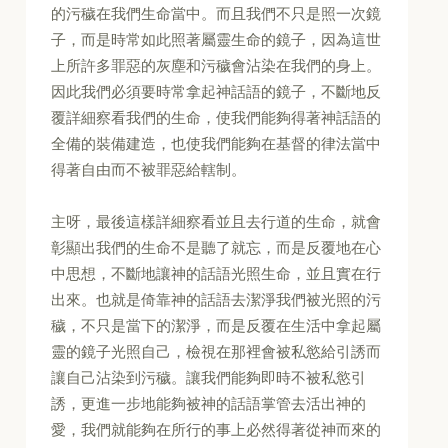
的污穢在我們生命當中。而且我們不只是照一次鏡
子，而是時常如此照著屬靈生命的鏡子，因為這世
上所許多罪惡的灰塵和污穢會沾染在我們的身上。
因此我們必須要時常拿起神話語的鏡子，不斷地反
覆詳細察看我們的生命，使我們能夠得著神話語的
全備的裝備建造，也使我們能夠在基督的律法當中
得著自由而不被罪惡給轄制。
主呀，最後這樣詳細察看並且去行道的生命，就會
彰顯出我們的生命不是聽了就忘，而是反覆地在心
中思想，不斷地讓神的話語光照生命，並且實在行
出來。也就是倚靠神的話語去潔淨我們被光照的污
穢，不只是當下的潔淨，而是反覆在生活中拿起屬
靈的鏡子光照自己，檢視在那裡會被私慾給引誘而
讓自己沾染到污穢。讓我們能夠即時不被私慾引
誘，更進一步地能夠被神的話語掌管去活出神的
愛，我們就能夠在所行的事上必然得著從神而來的