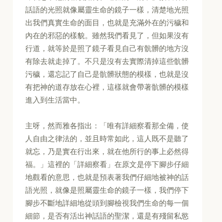
話語的光照就像屬靈生命的鏡子一樣，清楚地光照
出我們真實生命的面目，也就是充滿外在的污穢和
內在的邪惡的樣貌。雖然我們看見了，但如果沒有
行道，就等於是照了鏡子看見自己有骯髒的地方沒
有除去就走掉了。不只是沒有去實際清掉這些骯髒
污穢，還忘記了自己是骯髒狀態的模樣，也就是沒
有把神的道存放在心裡，這樣就會帶著骯髒的模樣
進入到生活當中。
主呀，然而雅各指出：「唯有詳細察看那全備，使
人自由之律法的，並且時常如此，這人既不是聽了
就忘，乃是實在行出來，就在他所行的事上必然得
福。」這裡的「詳細察看」在原文是停下腳步仔細
地觀看的意思，也就是預表著我們仔細地被神的話
語光照，就像是照屬靈生命的鏡子一樣，我們停下
腳步不斷地詳細地從頭到腳檢視我們生命的每一個
細節，是否有活出神話語的聖潔，還是有殘留私慾