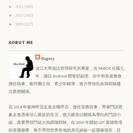
2011
(365)
►
2010
(365)
►
2009
(227)
►
AOBUT ME
Rogery
淡江大學資訊管理研究所畢業，在 KKBOX 任職七
年，擔任 Android 開發部副理。在中和長老教會
擔任執事、敬拜團主領、青少年輔導，致力帶領生命與耶穌建
立親密關係。
在 2014 年被神呼召走進全職呼召，擔任宣教幹事，帶著門訓異
象走進憑著信心募款的生活，致力建造以關係為導向的門訓小
組，真實帶領門徒火熱跟隨耶穌。在 2016 年開始 LDT 晨禱祭壇
的直播服事，每天帶領世界各地的弟兄姊妹一起靈修禱告，目