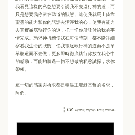
我看見這樣的私慾想要引誘我不去遵行神的道，而
只是想要我停留在聽道的狀態。這使我就馬上倚靠
聖靈的能力和你的話語去潔淨我的心，使我有能力
去真實徹底執行你的道，把一切你所託付給我的事
情完成。懇求神持續使我在每個時刻，都不斷詳細
察看我生命的狀態，使我徹底執行神的道而不是單
單聽道而不去做，更多即時徹底執行你放在我心中
的感動，而能夠勝過一切不想做的私慾試探，求你
帶領。
這一切的感謝與祈求都是奉靠主耶穌基督的名求，
阿們。
CR
╬
-
C
ynthia,
R
ogery...
C
ross,
R
eborn...