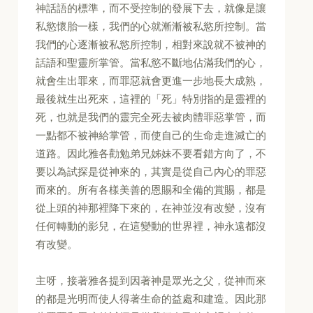
神話語的標準，而不受控制的發展下去，就像是讓
私慾懷胎一樣，我們的心就漸漸被私慾所控制。當
我們的心逐漸被私慾所控制，相對來說就不被神的
話語和聖靈所掌管。當私慾不斷地佔滿我們的心，
就會生出罪來，而罪惡就會更進一步地長大成熟，
最後就生出死來，這裡的「死」特別指的是靈裡的
死，也就是我們的靈完全死去被肉體罪惡掌管，而
一點都不被神給掌管，而使自己的生命走進滅亡的
道路。因此雅各勸勉弟兄姊妹不要看錯方向了，不
要以為試探是從神來的，其實是從自己內心的罪惡
而來的。所有各樣美善的恩賜和全備的賞賜，都是
從上頭的神那裡降下來的，在神並沒有改變，沒有
任何轉動的影兒，在這變動的世界裡，神永遠都沒
有改變。
主呀，接著雅各提到因著神是眾光之父，從神而來
的都是光明而使人得著生命的益處和建造。因此那