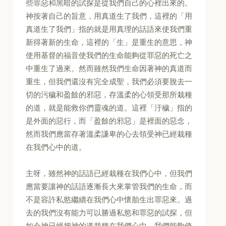
些罪惡和黑暗的試探是從我們自己的心裡出來的。
神按著自己的旨意，用真道生了我們，這裡的「用
真道生了我們」指的就是用真理的話語來使我們重
新得著新的生命，這裡的「生」是重生的意思，神
使用基督的福音使我們的生命能夠從罪惡的死亡之
中重生了過來。然而雖然我們生命因著神的真道而
重生，但我們還沒有完全成聖，我們必須要脫去一
切的污穢和盈餘的邪惡，存溫柔的心領受那所栽種
的道，就是能救你們靈魂的道。這裡「汙穢」指的
是外面的惡行，而「盈餘的邪惡」是裡面的惡念，
然而我們應當存著溫柔謙卑的心去領受神已經栽種
在我們心中的道。
主呀，雖然神的話語已經栽種在我們心中，但我們
應當要讓神的話語逐漸長大來掌管我們的生命，而
不是容許私慾繼續在我們心中懷胎生出罪惡來。過
去的我們沒有能力可以勝過私慾和罪惡的試探，但
如今神已經把神的道栽種在我們心中，我們能夠倚