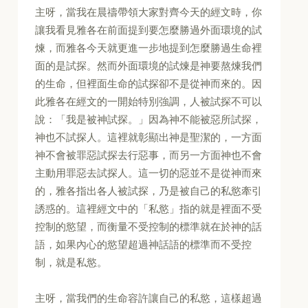
主呀，當我在晨禱帶領大家對齊今天的經文時，你
讓我看見雅各在前面提到要怎麼勝過外面環境的試
煉，而雅各今天就更進一步地提到怎麼勝過生命裡
面的是試探。然而外面環境的試煉是神要熬煉我們
的生命，但裡面生命的試探卻不是從神而來的。因
此雅各在經文的一開始特別強調，人被試探不可以
說：「我是被神試探。」因為神不能被惡所試探，
神也不試探人。這裡就彰顯出神是聖潔的，一方面
神不會被罪惡試探去行惡事，而另一方面神也不會
主動用罪惡去試探人。這一切的惡並不是從神而來
的，雅各指出各人被試探，乃是被自己的私慾牽引
誘惑的。這裡經文中的「私慾」指的就是裡面不受
控制的慾望，而衡量不受控制的標準就在於神的話
語，如果內心的慾望超過神話語的標準而不受控
制，就是私慾。
主呀，當我們的生命容許讓自己的私慾，這樣超過