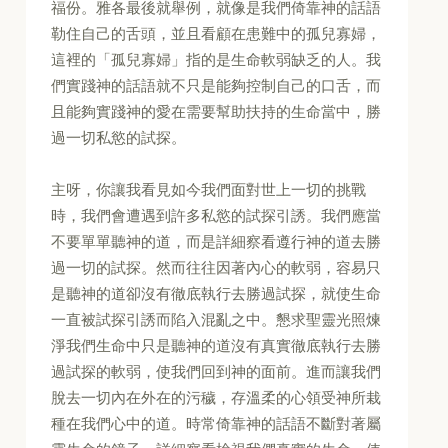
福份。雅各最後就舉例，就像是我們倚靠神的話語
勒住自己的舌頭，並且看顧在患難中的孤兒寡婦，
這裡的「孤兒寡婦」指的是生命軟弱缺乏的人。我
們實踐神的話語就不只是能夠控制自己的口舌，而
且能夠實踐神的愛在需要幫助扶持的生命當中，勝
過一切私慾的試探。
主呀，你讓我看見如今我們面對世上一切的挑戰
時，我們會遭遇到許多私慾的試探引誘。我們應當
不要單單聽神的道，而是詳細察看遵行神的道去勝
過一切的試探。然而往往因著內心的軟弱，容易只
是聽神的道卻沒有徹底執行去勝過試探，就使生命
一直被試探引誘而陷入混亂之中。懇求聖靈光照煉
淨我們生命中只是聽神的道沒有真實徹底執行去勝
過試探的軟弱，使我們回到神的面前。進而讓我們
脫去一切內在外在的污穢，存溫柔的心領受神所栽
種在我們心中的道。時常倚靠神的話語不斷對著屬