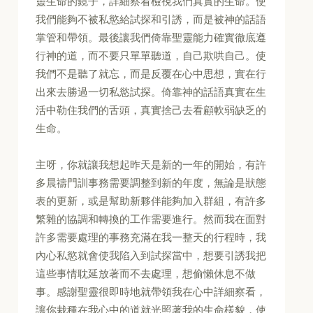
靈生命的鏡子，詳細察看檢視我們真實的生命。使
我們能夠不被私慾給試探和引誘，而是被神的話語
掌管和帶領。最後讓我們倚靠聖靈能力確實徹底遵
行神的道，而不要只單單聽道，自己欺哄自己。使
我們不是聽了就忘，而是反覆在心中思想，實在行
出來去勝過一切私慾試探。倚靠神的話語真實在生
活中勒住我們的舌頭，真實捨己去看顧軟弱缺乏的
生命。
主呀，你就讓我想起昨天是新的一年的開始，有許
多晨禱門訓事務需要調整到新的年度，無論是狀態
表的更新，或是幫助新夥伴能夠加入群組，有許多
繁雜的協調和轉換的工作需要進行。然而我在面對
許多需要處理的事務充滿在我一整天的行程時，我
內心私慾就會使我陷入到試探當中，想要引誘我把
這些事情耽延放著而不去處理，想偷懶休息不做
事。感謝聖靈很即時地就帶領我在心中詳細察看，
讓你栽種在我心中的道就光照著我的生命樣貌，使