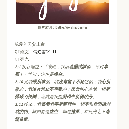
圖片來源：Bethel Worship Center
親愛的天父上帝:
QT經文：
傳道書2:1-11
QT亮光：
2:1
我心裡說：「來吧，我以
喜樂試試
你，你好
享
福
！」誰知，這也是
虛空
。
2:10
凡我
眼所求
的，我
沒有留下不給
它的；我
心所
樂
的，我
沒有禁止不享受
的；因我的心為我
一切所
勞碌
的
快樂
，這就是我
從勞碌中所得的分
。
2:11
後來，我
察看
我
手所經營
的
一切事
和我
勞碌
所
成的功
。誰知都是
虛空
，都是
捕風
；在日光之下
毫
無益處
。