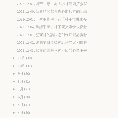
2022-12-07, 困苦中尊主為大求神速速搭救我
2022-12-06, 聽命勝於獻祭真心順服神的話語
2022-12-05, 一生的指望只在乎神不忙亂虛妄
2022-12-04, 承認罪孽求神不要撇棄快快拯救
2022-12-03, 堅守神的話語忍耐到底就必得救
2022-12-02, 讓我的腳步被神話語立定和扶持
2022-12-01, 默然倚靠等候神不因惡心懷不平
11月
(30)
►
10月
(31)
►
9月
(30)
►
8月
(31)
►
7月
(31)
►
6月
(30)
►
5月
(31)
►
4月
(30)
►