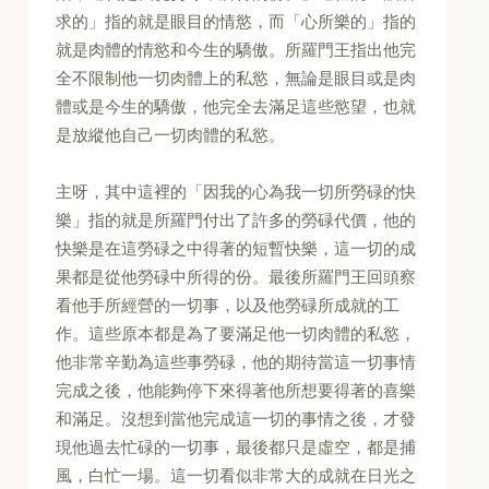
求的」指的就是眼目的情慾，而「心所樂的」指的
就是肉體的情慾和今生的驕傲。所羅門王指出他完
全不限制他一切肉體上的私慾，無論是眼目或是肉
體或是今生的驕傲，他完全去滿足這些慾望，也就
是放縱他自己一切肉體的私慾。
主呀，其中這裡的「因我的心為我一切所勞碌的快
樂」指的就是所羅門付出了許多的勞碌代價，他的
快樂是在這勞碌之中得著的短暫快樂，這一切的成
果都是從他勞碌中所得的份。最後所羅門王回頭察
看他手所經營的一切事，以及他勞碌所成就的工
作。這些原本都是為了要滿足他一切肉體的私慾，
他非常辛勤為這些事勞碌，他的期待當這一切事情
完成之後，他能夠停下來得著他所想要得著的喜樂
和滿足。沒想到當他完成這一切的事情之後，才發
現他過去忙碌的一切事，最後都只是虛空，都是捕
風，白忙一場。這一切看似非常大的成就在日光之