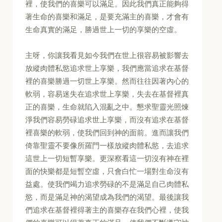
裡，使我們的喜樂可以滿足。因此我們真正能夠得
著生命的喜樂和滿足，是要充滿主的喜樂，才會有
生命真實的滿足，勝過世上一切的享樂的空虛。
主呀，你讓我看見如今我們在世上很容易被影響去
放縱肉體私慾追求世上享樂，我們應當追求在基督
裡的喜樂勝過一切世上享樂。然而往往因著內心的
軟弱，容易迷失在追求世上享樂，失去在基督裡真
正的喜樂，生命就陷入混亂之中。懇求聖靈光照煉
淨我們容易勞碌追求世上享樂，而沒有追求在基督
裡喜樂的軟弱，使我們回到神的面前。進而讓我們
倚靠聖靈不要像所羅門一樣放縱肉體私慾，去追求
這世上一切短暫享樂。更深察看這一切沒有神在裡
面的快樂都是短暫空虛，只會白忙一場對生命沒有
益處。使我們竭力追求勞碌的不是滿足自己肉體私
慾，而是滿足神的渴望成為我們的渴望。最後讓我
們追求在基督裡得著主的喜樂存在我們心裡，使我