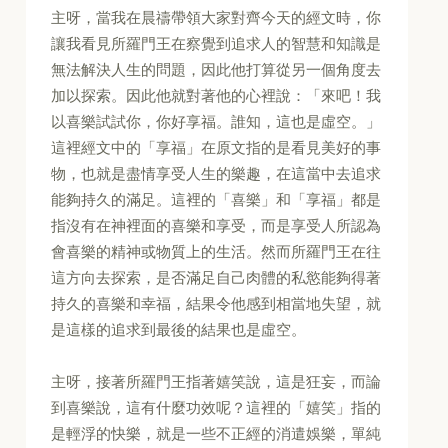
主呀，當我在晨禱帶領大家對齊今天的經文時，你
讓我看見所羅門王在察覺到追求人的智慧和知識是
無法解決人生的問題，因此他打算從另一個角度去
加以探索。因此他就對著他的心裡說：「來吧！我
以喜樂試試你，你好享福。誰知，這也是虛空。」
這裡經文中的「享福」在原文指的是看見美好的事
物，也就是盡情享受人生的樂趣，在這當中去追求
能夠持久的滿足。這裡的「喜樂」和「享福」都是
指沒有在神裡面的喜樂和享受，而是享受人所認為
會喜樂的精神或物質上的生活。然而所羅門王在往
這方向去探索，是否滿足自己肉體的私慾能夠得著
持久的喜樂和幸福，結果令他感到相當地失望，就
是這樣的追求到最後的結果也是虛空。
主呀，接著所羅門王指著嬉笑說，這是狂妄，而論
到喜樂說，這有什麼功效呢？這裡的「嬉笑」指的
是輕浮的快樂，就是一些不正經的消遣娛樂，單純