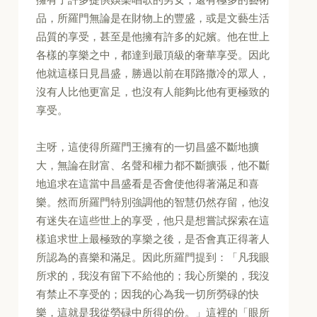
品，所羅門無論是在財物上的豐盛，或是文藝生活
品質的享受，甚至是他擁有許多的妃嬪。他在世上
各樣的享樂之中，都達到最頂級的奢華享受。因此
他就這樣日見昌盛，勝過以前在耶路撒冷的眾人，
沒有人比他更富足，也沒有人能夠比他有更極致的
享受。
主呀，這使得所羅門王擁有的一切昌盛不斷地擴
大，無論在財富、名聲和權力都不斷擴張，他不斷
地追求在這當中昌盛看是否會使他得著滿足和喜
樂。然而所羅門特別強調他的智慧仍然存留，他沒
有迷失在這些世上的享受，他只是想嘗試探索在這
樣追求世上最極致的享樂之後，是否會真正得著人
所認為的喜樂和滿足。因此所羅門提到：「凡我眼
所求的，我沒有留下不給他的；我心所樂的，我沒
有禁止不享受的；因我的心為我一切所勞碌的快
樂，這就是我從勞碌中所得的份。」這裡的「眼所