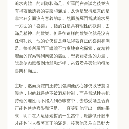
追求肉體上的刺激和滿足。所羅門在嘗試之後並沒
有得著他所要的喜樂和滿足，反倒是覺得這真的是
非常狂妄而沒有意義的事。然而所羅門嘗試追求另
一方面的「喜樂」，指的就是具有理性的歡樂，去
滿足精神上的歡樂。但最後這樣的歡樂仍就是沒有
任何功效，他的心仍舊是無法得著真正的喜樂和滿
足。接著所羅門王繼續不放棄地察究探索，從精神
層面的探索轉到肉體的層面，想要藉著酒的力量，
試著使肉體得到放鬆和舒暢，來看看是否能夠得著
喜樂和滿足。
主呀，然而所羅門王特別強調他的心卻仍以智慧引
導他，指的就是他不被酒精控制，而是嘗試性去把
持他的理性而不陷入到愚昧當中，去感受酒是否真
正能夠使他喜樂和滿足。一直等到他查出一個結果
來，明白在人這樣短暫的一生當中，應該做什麼事
才能夠叫人得著真正的滿足。接著他又為自己動大