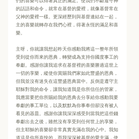
們的喜樂可以得著真正的滿足。使我們不斷遵守神
的話語和命令，就常在基督的愛裡，就像基督常在
父神的愛裡一樣。更深經歷到與基督連結在一起，
主的喜樂就轉存在我們心裡，得著永恆的滿足和喜
樂。
主呀，你就讓我想起昨天你感動我將這一整年所領
受到從你而來的恩典，轉變成為支持你國度事工的
奉獻。感謝你讓我追求在基督裡的喜樂勝過這世上
一切的享樂，縱使你賞賜我們家如此豐盛的恩典，
但我並沒有迷失在這豐盛恩典當中。反倒是遵守主
耶穌對我的命令，讓我知道我是你所信任的管家，
我應當要把你所賜給我的恩典去分享給你感動我要
奉獻的事工單位，以及默默為你事奉但卻沒有被人
看見的器皿。感謝你讓我深深感受到當我把這些錢
奉獻出去之後，雖然沒有享受到任何世上的享樂，
但主耶穌的喜樂卻非常真實充滿在我的心中。我知
道這是你所喜悅的，而我深深被基督的愛充滿，使