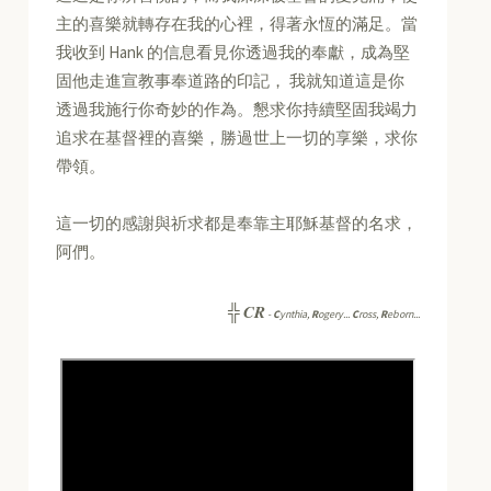
主的喜樂就轉存在我的心裡，得著永恆的滿足。當
我收到 Hank 的信息看見你透過我的奉獻，成為堅
固他走進宣教事奉道路的印記， 我就知道這是你
透過我施行你奇妙的作為。懇求你持續堅固我竭力
追求在基督裡的喜樂，勝過世上一切的享樂，求你
帶領。
這一切的感謝與祈求都是奉靠主耶穌基督的名求，
阿們。
CR
╬
-
C
ynthia,
R
ogery...
C
ross,
R
eborn...