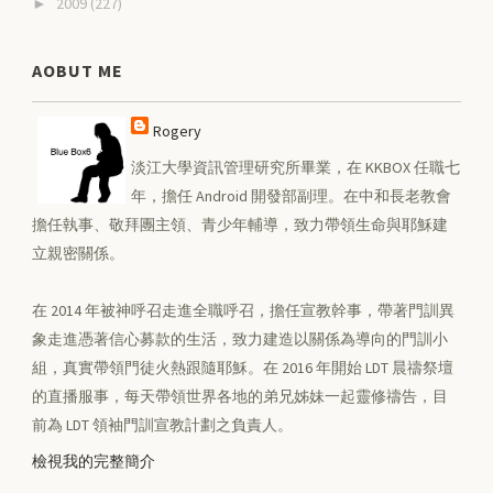
2009
(227)
►
AOBUT ME
Rogery
淡江大學資訊管理研究所畢業，在 KKBOX 任職七
年，擔任 Android 開發部副理。在中和長老教會
擔任執事、敬拜團主領、青少年輔導，致力帶領生命與耶穌建
立親密關係。
在 2014 年被神呼召走進全職呼召，擔任宣教幹事，帶著門訓異
象走進憑著信心募款的生活，致力建造以關係為導向的門訓小
組，真實帶領門徒火熱跟隨耶穌。在 2016 年開始 LDT 晨禱祭壇
的直播服事，每天帶領世界各地的弟兄姊妹一起靈修禱告，目
前為 LDT 領袖門訓宣教計劃之負責人。
檢視我的完整簡介