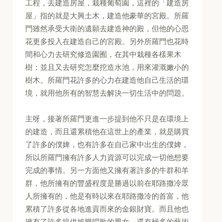
工程，去建造房屋，栽種葡萄園，這裡的「建造房
屋」指的就是大興土木，建造他豪華的宮殿。所羅
門雖然承受大衛的遺願去建造神的殿，但他的心思
花更多投入在建造自己的宮殿。另外所羅門也花時
間和心力去研究修造園囿，在其中栽種各樣果木
樹；並且又去研究怎麼挖造水池，用來灌溉嫩小的
樹木。所羅門花許多的心力在建造他自己生活的環
境，就用他所有的智慧去解決一切生活中的問題。
主呀，接著所羅門更進一步提到他不只是在環境上
的建造，而且還累積他在這世上的產業，就是購買
了許多的僕婢，也有許多在自己家中出生的僕婢，
所以所羅門擁有許多人力資源可以完成一切他想要
完成的事情。另一方面他又擁有著許多的牛群和羊
群，他所擁有的豐盛程度是勝過以前在耶路撒冷眾
人所擁有的，他是有時以來在耶路撒冷的首富，他
累積了許多從各地進貢而來的金銀財寶。而且他也
擁有了許多提供娛樂唱歌的男女，還有極多的藝術