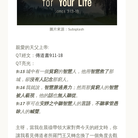
圖片來源：Subsplash
親愛的天父上帝:
QT經文：
傳道書9:11-18
QT亮光：
9:15
城中有一個
貧窮
的
智慧
人，他用
智慧救了
那
城，卻
沒有人記念
那窮人。
9:16
我就說，
智慧勝過勇力
；然而那
貧窮
人的
智慧
被人藐視
，他的
話
也
無人聽從
。
9:17
寧可在
安靜之中聽智慧
人的
言語
，
不聽掌管愚
昧
人的
喊聲
。
主呀，當我在晨禱帶領大家對齊今天的經文時，你
讓我看見傳道者所羅門王又轉念換了一個角度去觀