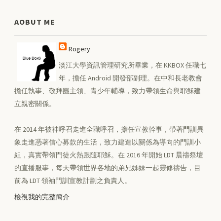
AOBUT ME
Rogery
淡江大學資訊管理研究所畢業，在 KKBOX 任職七
年，擔任 Android 開發部副理。在中和長老教會
擔任執事、敬拜團主領、青少年輔導，致力帶領生命與耶穌建
立親密關係。
在 2014 年被神呼召走進全職呼召，擔任宣教幹事，帶著門訓異
象走進憑著信心募款的生活，致力建造以關係為導向的門訓小
組，真實帶領門徒火熱跟隨耶穌。在 2016 年開始 LDT 晨禱祭壇
的直播服事，每天帶領世界各地的弟兄姊妹一起靈修禱告，目
前為 LDT 領袖門訓宣教計劃之負責人。
檢視我的完整簡介