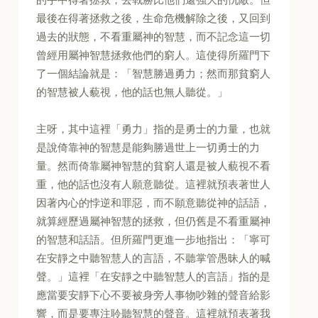
最後在得著拯救之後，生命危機解除之後，又回到
過去的狀態，不看重屬神的智慧，而不記念這一切
曾經用屬神智慧拯救他們的窮人。這使得所羅門下
了一個結論就是：「智慧勝過勇力；然而那貧窮人
的智慧被人藐視，他的話也無人聽從。」
主呀，其中這裡「勇力」指的是勇士的力量，也就
是說倚靠神的智慧是能夠勝過世上一切勇士的力
量。然而倚靠屬神智慧的貧窮人還是被人藐視不看
重，他的話也沒有人願意聽從。這裡就預表著世人
因著內心的悖逆和罪惡，而不願意聽從神的話語，
就算經歷過屬神智慧的拯救，但仍舊是不看重屬神
的智慧和話語。但所羅門更進一步地指出：「寧可
在安靜之中聽智慧人的言語，不聽掌管愚昧人的喊
聲。」這裡「在安靜之中聽智慧人的言語」指的是
應當要安靜下心不要被身旁人事物吵雜的聲音給影
響，而是要專注聆聽智慧的聲音。這裡就預表著我