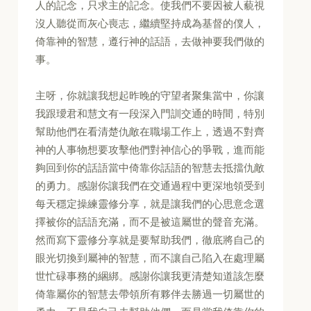
人的記念，只求主的記念。使我們不要因被人藐視
沒人聽從而灰心喪志，繼續堅持成為基督的僕人，
倚靠神的智慧，遵行神的話語，去做神要我們做的
事。
主呀，你就讓我想起昨晚的守望者聚集當中，你讓
我跟璦君和慧文有一段深入門訓交通的時間，特別
幫助他們在看清楚仇敵在職場工作上，透過不對齊
神的人事物想要攻擊他們對神信心的爭戰，進而能
夠回到你的話語當中倚靠你話語的智慧去抵擋仇敵
的勇力。感謝你讓我們在交通過程中更深地領受到
每天穩定操練靈修分享，就是讓我們的心思意念選
擇被你的話語充滿，而不是被這屬世的聲音充滿。
然而寫下靈修分享就是要幫助我們，徹底將自己的
眼光切換到屬神的智慧，而不讓自己陷入在處理屬
世忙碌事務的綑綁。感謝你讓我更清楚知道該怎麼
倚靠屬你的智慧去帶領所有夥伴去勝過一切屬世的