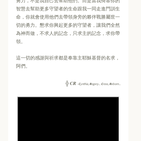
勇力，不是我自己去幫助他們。而是當我倚靠你的
智慧去幫助更多守望者的生命跟我一同走進門訓生
命，你就會使用他們去帶領身旁的夥伴戰勝屬世一
切的勇力。懇求你興起更多的守望者，讓我們全然
為神而做，不求人的記念，只求主的記念，求你帶
領。
這一切的感謝與祈求都是奉靠主耶穌基督的名求，
阿們。
CR
╬
-
C
ynthia,
R
ogery...
C
ross,
R
eborn...