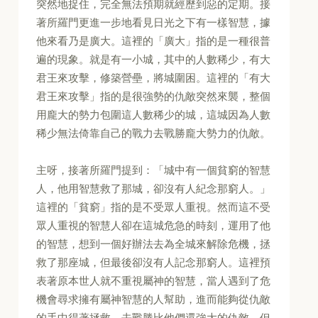
突然地捉住，完全無法預期就經歷到惡的定期。接
著所羅門更進一步地看見日光之下有一樣智慧，據
他來看乃是廣大。這裡的「廣大」指的是一種很普
遍的現象。就是有一小城，其中的人數稀少，有大
君王來攻擊，修築營壘，將城圍困。這裡的「有大
君王來攻擊」指的是很強勢的仇敵突然來襲，整個
用龐大的勢力包圍這人數稀少的城，這城因為人數
稀少無法倚靠自己的戰力去戰勝龐大勢力的仇敵。
主呀，接著所羅門提到：「城中有一個貧窮的智慧
人，他用智慧救了那城，卻沒有人紀念那窮人。」
這裡的「貧窮」指的是不受眾人重視。然而這不受
眾人重視的智慧人卻在這城危急的時刻，運用了他
的智慧，想到一個好辦法去為全城來解除危機，拯
救了那座城，但最後卻沒有人記念那窮人。這裡預
表著原本世人就不重視屬神的智慧，當人遇到了危
機會尋求擁有屬神智慧的人幫助，進而能夠從仇敵
的手中得著拯救，去戰勝比他們還強大的仇敵。但