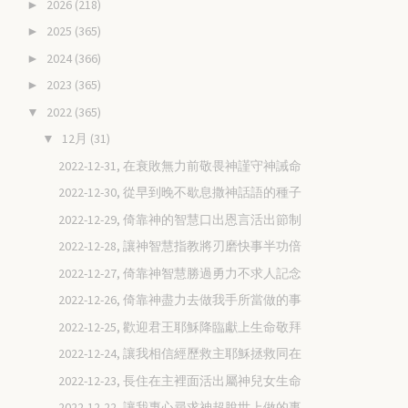
2026
(218)
►
2025
(365)
►
2024
(366)
►
2023
(365)
►
2022
(365)
▼
12月
(31)
▼
2022-12-31, 在衰敗無力前敬畏神謹守神誡命
2022-12-30, 從早到晚不歇息撒神話語的種子
2022-12-29, 倚靠神的智慧口出恩言活出節制
2022-12-28, 讓神智慧指教將刃磨快事半功倍
2022-12-27, 倚靠神智慧勝過勇力不求人記念
2022-12-26, 倚靠神盡力去做我手所當做的事
2022-12-25, 歡迎君王耶穌降臨獻上生命敬拜
2022-12-24, 讓我相信經歷救主耶穌拯救同在
2022-12-23, 長住在主裡面活出屬神兒女生命
2022-12-22, 讓我專心尋求神超脫世上做的事