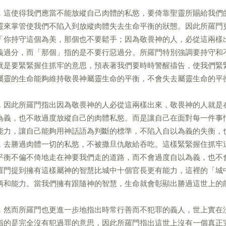
，這使得我們應當不能放縱自己肉體的私慾，要倚靠聖靈所賜給我們
靈來掌管使我們不陷入到放縱肉體失去生命平衡的狀態。因此所羅門
「你持守這個為美，那個也不要鬆手；因為敬畏神的人，必從這兩樣
義過分，而「那個」指的是不要行惡過分。所羅門特別強調要持守和
就是要緊緊握住抓牢的意思，預表著我們要時時警醒禱告，使我們緊
屬靈的生命能夠維持敬畏神屬靈生命的平衡，不會失去屬靈生命的平
，因此所羅門指出因為敬畏神的人必從這兩樣出來，敬畏神的人就是
為義，也不敢過度放縱自己的肉體私慾。而是讓自己在面對每一件事
能力，讓自己能夠用神話語為判斷的標準，不陷入自以為義的失衡，
，去勝過肉體一切的私慾，不被撒旦仇敵給吞吃。這樣緊緊握住抓牢
平衡不偏不倚地走在神要我們走的道路，而不會過度自以為義，也不
羅門提到擁有這樣屬神的智慧比城中十個官長更有能力，這裡的「城
柄和能力。當我們擁有跟隨神的智慧，生命就會彰顯出勝過這世上的
，然而所羅門也更進一步地指出時常行善而不犯罪的義人，世上實在
指的是完全沒有犯過罪的意思，因此所羅門指出這世上沒有一個真正