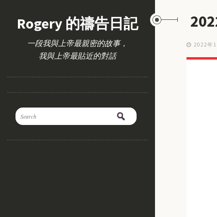
20
Rogery 的禱告日記
一段我與上帝最親密的故事，
2022年
我與上帝最貼近的對話