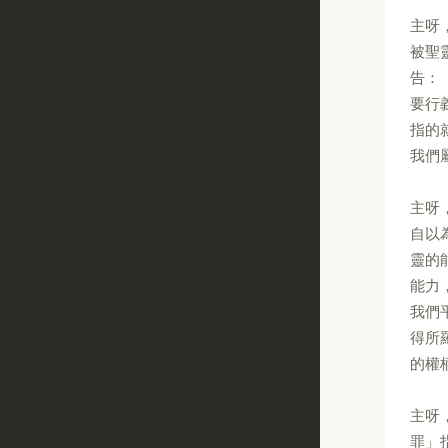
主呀
被聖
告：
要行
指的
我們
主呀
自以
靈的
能力
我們
得所
的權
主呀
罪」