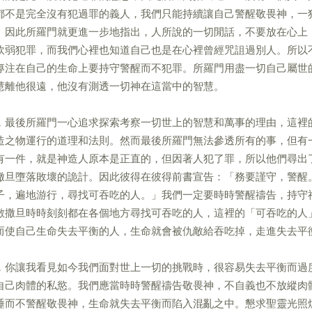
都不是完全沒有犯過罪的義人，我們只能持續讓自己警醒敬畏神，一
。因此所羅門就更進一步地指出，人所說的一切閒話，不要放在心上
軟弱犯罪，而我們心裡也知道自己也是在心裡曾經咒詛過別人。所以
專注在自己的生命上要持守警醒而不犯罪。所羅門用盡一切自己屬世
慧離他很遠，他沒有測透一切神在這當中的智慧。
，最後所羅門一心追求探索考察一切世上的智慧和萬事的理由，這裡
造之物運行的道理和法則。然而最後所羅門無法參透所有的事，但有
有一件，就是神造人原本是正直的，但因著人犯了罪，所以他們尋出
撒旦墮落敗壞的詭計。因此彼得在彼得前書宣告：「務要謹守，警醒
子，遍地游行，尋找可吞吃的人。」我們一定要時時警醒禱告，持守
敵撒旦時時刻刻都在各個地方尋找可吞吃的人，這裡的「可吞吃的人
而使自己生命失去平衡的人，生命就會被仇敵給吞吃掉，走進失去平
，你讓我看見如今我們面對世上一切的挑戰時，很容易失去平衡而過
自己肉體的私慾。我們應當時時警醒禱告敬畏神，不自義也不放縱肉
睡而不警醒敬畏神，生命就失去平衡而陷入混亂之中。懇求聖靈光照