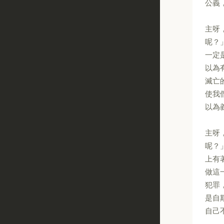
公義
主呀
呢？
一定
以為
滅亡
使我
以為
主呀
呢？
上有
做這
犯罪
是自
自己