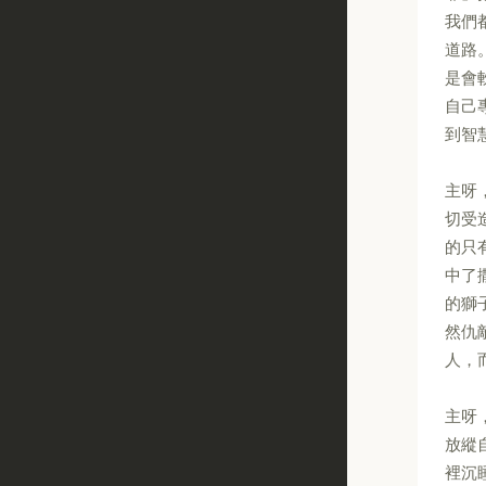
我們
道路
是會
自己
到智
主呀
切受
的只
中了
的獅
然仇
人，
主呀
放縱
裡沉