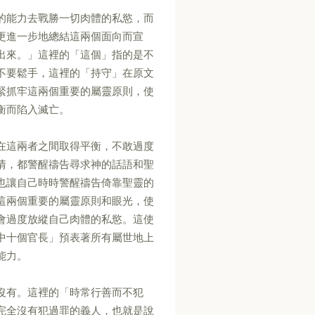
的能力去戰勝一切肉體的私慾，而
更進一步地總結這兩個面向而宣
出來。」這裡的「這個」指的是不
不要鬆手，這裡的「持守」在原文
緊抓牢這兩個重要的屬靈原則，使
衡而陷入滅亡。
在這兩者之間取得平衡，不敢過度
情，都警醒禱告尋求神的話語和聖
也讓自己時時警醒禱告倚靠聖靈的
這兩個重要的屬靈原則和眼光，使
會過度放縱自己肉體的私慾。這使
中十個官長」預表著所有屬世地上
能力。
沒有。這裡的「時常行善而不犯
完全沒有犯過罪的義人，也就是說