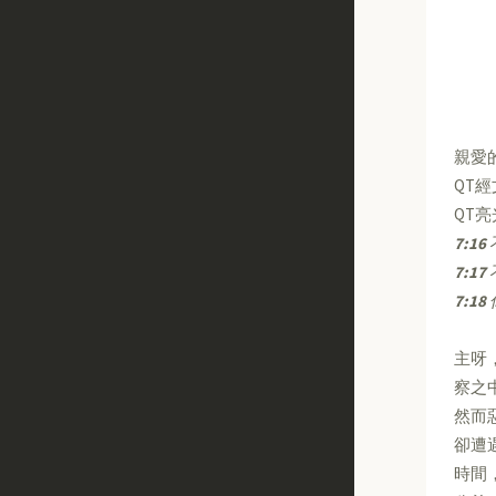
親愛
QT
QT
7:16
7:17
7:18
主呀
察之
然而
卻遭
時間