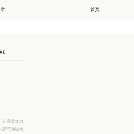
文章
首頁
VE
-31, 在衰敗無力
神謹守神誡命