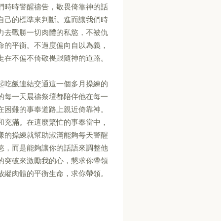
們時時警醒禱告，敬畏倚靠神的話
自己的標準來判斷。進而讓我們時
力去戰勝一切肉體的私慾，不被仇
命的平衡。不過度偏向自以為義，
走在不偏不倚敬畏跟隨神的道路。
起吃飯連結交通這一個多月操練的
的每一天晨禱祭壇都陪伴他在每一
在困難的事奉道路上親近倚靠神。
和充滿。在這麼繁忙的事奉當中，
樣的操練就幫助淑滿能夠每天警醒
慾，而是能夠讓你的話語來調整他
的突破來激勵我的心，懇求你帶領
放縱肉體的平衡生命，求你帶領。