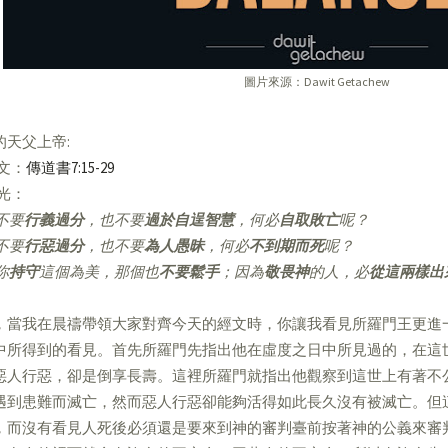
圖片來源：Dawit Getachew
的天父上帝:
經文：
傳道書7:15-29
亮光：
不要
行義過分
，也不要
過於自逞智慧
，何必
自取敗亡
呢？
不要
行惡過分
，也不要
為人愚昧
，何必
不到期而死
呢？
你
持守
這個為美，那個也
不要鬆手
；因為
敬畏神
的人，必
從這兩樣出
，當我在晨禱帶領大家對齊今天的經文時，你讓我看見所羅門王更進
中所得到的看見。首先所羅門先指出他在虛度之日中所見過的，在這
惡人行惡，卻是倒享長壽。這裡所羅門就指出他觀察到這世上有著不
遇到患難而滅亡，然而惡人行惡卻能夠活得如此長久沒有被滅亡。但
，而沒有看見人死後必須還是要來到神的審判臺前按著神的公義來審