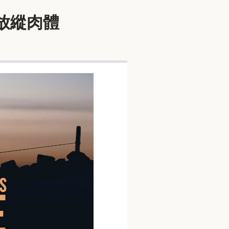
不放縱肉體