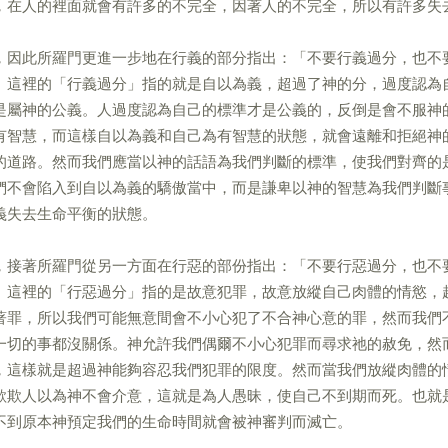
，在人的裡面就會有許多的不完全，因著人的不完全，所以有許多失
，因此所羅門更進一步地在行義的部分指出：「不要行義過分，也不
」這裡的「行義過分」指的就是自以為義，超過了神的分，過度認為
是屬神的公義。人過度認為自己的標準才是公義的，反倒是會不服神
有智慧，而這樣自以為義和自己為有智慧的狀態，就會遠離和拒絕神
的道路。然而我們應當以神的話語為我們判斷的標準，使我們對齊的
們不會陷入到自以為義的驕傲當中，而是謙卑以神的智慧為我們判斷
義失去生命平衡的狀態。
，接著所羅門從另一方面在行惡的部份指出：「不要行惡過分，也不
」這裡的「行惡過分」指的是故意犯罪，故意放縱自己肉體的情慾，
著罪，所以我們可能無意間會不小心犯了不合神心意的罪，然而我們
一切的事都沒關係。神允許我們偶爾不小心犯罪而尋求祂的赦免，然
，這樣就是超過神能夠容忍我們犯罪的限度。然而當我們放縱肉體的
欺欺人以為神不會介意，這就是為人愚昧，使自己不到期而死。也就
不到原本神預定我們的生命時間就會被神審判而滅亡。