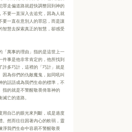
犯罪走偏道路就趕快調整回到神的
，不要一直深入去追究，因為人就
不要一直在意別人的罪惡，而是讓
的智慧去探索真正的智慧，卻感受
的「萬事的理由」指的是這世上一
一件事是他非常肯定的，他所找到
了許多巧計，這裡的「巧計」就是
。因為你們的仇敵魔鬼，如同吼叫
神的話語成為我們生命的標準，不
」指的就是不警醒敬畏倚靠神的
衡滅亡的道路。
度用自己的眼光來判斷，或是過度
體。然而往往因著內心的軟弱，靈
煉淨我們生命中容易不警醒敬畏