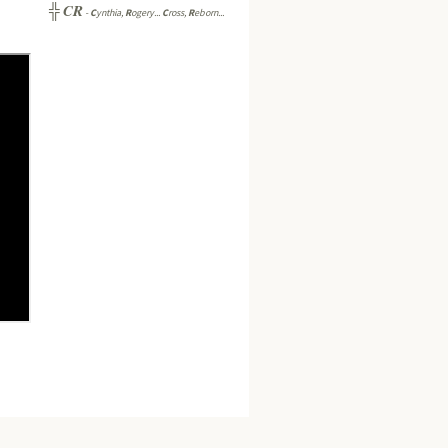
CR
╬
-
C
ynthia,
R
ogery...
C
ross,
R
eborn...