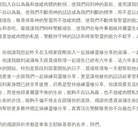
而陷入自以為義和放縱肉體的軟弱，使我們回到神的面前。進而讓我
不自以為義。使我們不斷用神的話語成為我們判斷的標準，而不是以
醒禱告，敬畏倚靠神的聖靈而不放縱肉體。使我們不斷倚靠聖靈的能
告和吞吃。最後讓我們時時警醒禱告，使我們在每件事都維持屬靈生
過度放縱肉體的私慾，警醒持守神的話語和倚靠聖靈的能力不鬆手，
，你就讓我想起昨天在玉晴家跟剛加入一起操練靈修分享的淑滿，一
。你讓我聽到淑滿每天跟晨禱祭壇一起禱告已經有六年多，這六年多
奉的開始。特別是那段到苗栗開拓的日子，晨禱祭壇每一天都幫助他
他更進一步跟我們一起操練寫靈修分享，更是讓他被你的話語給掌管
回到家身體已經非常疲憊，仍舊是堅持操練靈修分享。你讓我看見這
你，而使他得著屬靈平衡的生命，能夠不自以為義，也不放縱肉體私
生命的步伐，能夠不偏不倚走在跟隨你的道路。感謝你透過淑滿生命
夠幫助更多夥伴穩定操練靈修分享，真實活出警醒敬畏你不自義也不
切的感謝與祈求都是奉靠主耶穌基督的名求，阿們。