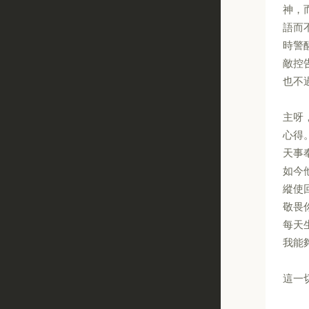
神，
語而
時警
敵控
也不
主呀
心得
天事
如今
縱使
敬畏
每天
我能
這一