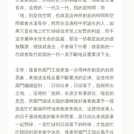
長存。這裡的「一代又一代」指的是時間，而
「地」則是指空間，也就是說神所創造的時間和空
間都會永遠長存，然而在這過程中所誕生的人，如
果只是在地上忙忙碌碌追求世上短暫的利益，而不
追求屬神永恆生命的益處，那這一切都是如此的虛
無飄渺，很快就過去，不會留下什麼，後面新的一
代就會取代前面的一代一直不斷地反覆重演下去。
主呀，接著所羅門王就更進一步用神所創造的自然
景象，來描述這樣反覆不斷重演的定律。這使得所
羅門繼續提到：「日頭出來，日頭落下，急歸所出
之地。」這裡的「急歸」在原文有著抓住、喘息的
意思。所羅門描述太陽的運轉就好像賽跑選手一樣
急急忙忙氣喘呼呼地奔跑來奔跑去。這裡預表著人
的日子過得相當的艱辛和勞累，當日頭出來就跟著
一起勞碌，一直忙碌到日頭落下的時候，才急急忙
忙歸回到原本家中休息。接著所羅門王指出風不住