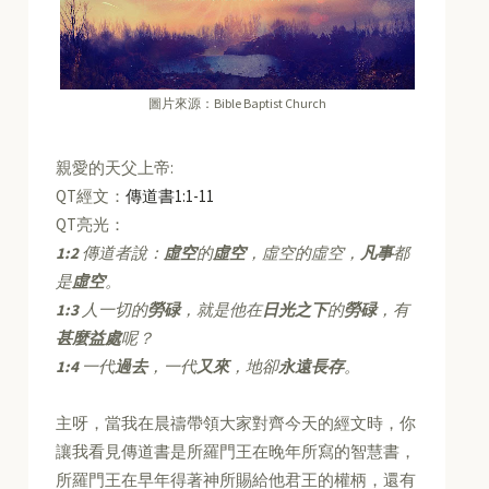
圖片來源：Bible Baptist Church
親愛的天父上帝:
QT經文：
傳道書1:1-11
QT亮光：
1:2
傳道者說：
虛空
的
虛空
，虛空的虛空，
凡事
都
是
虛空
。
1:3
人一切的
勞碌
，就是他在
日光之下
的
勞碌
，有
甚麼益處
呢？
1:4
一代
過去
，一代
又來
，地卻
永遠長存
。
主呀，當我在晨禱帶領大家對齊今天的經文時，你
讓我看見傳道書是所羅門王在晚年所寫的智慧書，
所羅門王在早年得著神所賜給他君王的權柄，還有