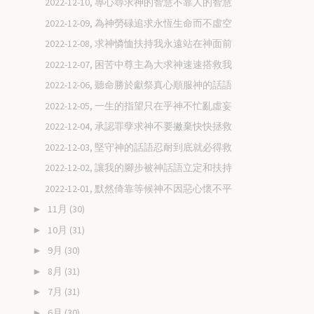
2022-12-10, 專心尋求神的智慧不靠人的智慧
2022-12-09, 為神勞碌追求永恆生命而不虛空
2022-12-08, 求神憐恤扶持我永遠站在神面前
2022-12-07, 困苦中尊主為大求神速速搭救我
2022-12-06, 聽命勝於獻祭真心順服神的話語
2022-12-05, 一生的指望只在乎神不忙亂虛妄
2022-12-04, 承認罪孽求神不要撇棄快快拯救
2022-12-03, 堅守神的話語忍耐到底就必得救
2022-12-02, 讓我的腳步被神話語立定和扶持
2022-12-01, 默然倚靠等候神不因惡心懷不平
11月
(30)
►
10月
(31)
►
9月
(30)
►
8月
(31)
►
7月
(31)
►
6月
(30)
►