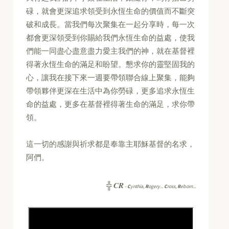
碌，就會更深追求領受到永恆生命的價值而不斷突
破和成長。當我們每次聚集在一起分享時，每一次
都會更深領受到你賜給我們永恆生命的益處，使我
們能一同盡心盡意盡力愛主我們的神，就在基督裡
得著永恆生命的滿足和盼望。懇求你的靈堅固我的
心，讓我在接下來一週要帶領聯合線上聚集，能夠
帶領夥伴更深在生活中為你勞碌，更多追求永恆生
命的益處，更多在基督裡得著生命的滿足，求你帶
領。
這一切的感謝與祈求都是奉靠主耶穌基督的名求，
阿們。
CR
╬
-
C
ynthia,
R
ogery...
C
ross,
R
eborn...