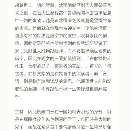
超越世上一切的智慧。然而他經歷到了人間榮華富
貴之後，在這人生歷程當中曾經離開神去追求這屬
世一切的事物，越是追求得著之後就越是覺得生命
的虛空。然而就在他晚年被神光照，使他看清這一
切沒有神的世界是虛空中的虛空，沒有永恆的價
值。因此所羅門將他所領悟到的智慧話語記錄下
來，規勸世人能夠跟隨神，而不要追求屬世短暫的
虛空。因此在經文的一開始就提到：「在耶路撒冷
作王，大衛的兒子，傳道者的言語。」這裡的「傳
道者」在原文指的是在聚會中的演講者，而「言
語」則是指言論和談話的意思。他渴望世人能夠記
取他的教訓，不要跟他一樣一生勞碌最後感到虛
空。
主呀，因此所羅門王在一開始就表明他的身分，就
是在耶路撒冷作以色列國的君王，也同時是大衛的
兒子，而他在聚會當中要傳講他所這一生經歷所領