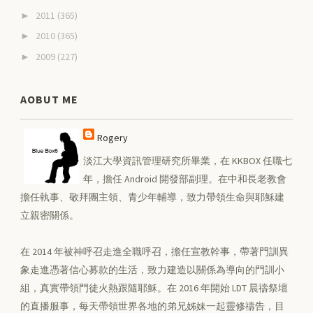
2011
(365)
►
2010
(365)
►
2009
(227)
►
AOBUT ME
Rogery
淡江大學資訊管理研究所畢業，在 KKBOX 任職七
年，擔任 Android 開發部副理。在中和長老教會
擔任執事、敬拜團主領、青少年輔導，致力帶領生命與耶穌建
立親密關係。
在 2014 年被神呼召走進全職呼召，擔任宣教幹事，帶著門訓異
象走進憑著信心募款的生活，致力建造以關係為導向的門訓小
組，真實帶領門徒火熱跟隨耶穌。在 2016 年開始 LDT 晨禱祭壇
的直播服事，每天帶領世界各地的弟兄姊妹一起靈修禱告，目