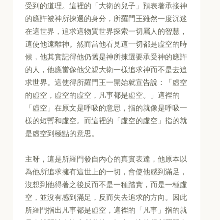
受到的道理。這裡的「大衛的兒子」預表著承接神
的應許被神所揀選的身分，所羅門王雖然一度沉迷
在這世界，追求這物質世界探索一切屬人的智慧，
這使他遠離神。然而當他看見這一切都是虛空的時
候，他其實記得他仍舊是神所揀選要承受神的應許
的人，他應當像他父親大衛一樣追求神而不是去追
求世界。這使得所羅門王一開始就宣告說：「虛空
的虛空，虛空的虛空，凡事都是虛空。」這裡的
「虛空」在原文是呼吸的意思，指的就像是呼吸一
樣的短暫和虛空。而這裡的「虛空的虛空」指的就
是虛空到極點的意思。
主呀，這是所羅門發自內心的真實表達，他原本以
為他所追求擁有這世上的一切，會使他感到滿足，
沒想到他得著之後反而不是一種踏實，而是一種虛
空，並沒有感到滿足，反而失去追求的方向。因此
所羅門指出凡事都是虛空，這裡的「凡事」指的就