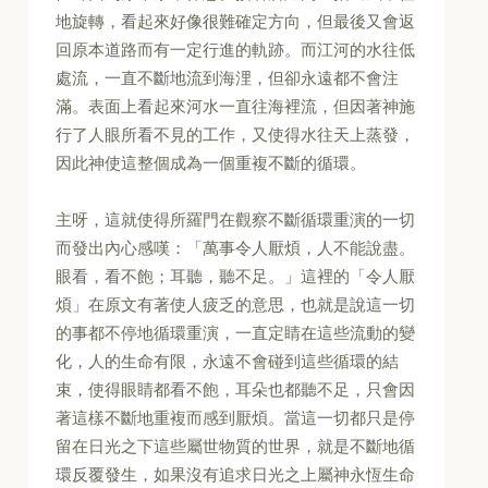
地旋轉，看起來好像很難確定方向，但最後又會返
回原本道路而有一定行進的軌跡。而江河的水往低
處流，一直不斷地流到海浬，但卻永遠都不會注
滿。表面上看起來河水一直往海裡流，但因著神施
行了人眼所看不見的工作，又使得水往天上蒸發，
因此神使這整個成為一個重複不斷的循環。
主呀，這就使得所羅門在觀察不斷循環重演的一切
而發出內心感嘆：「萬事令人厭煩，人不能說盡。
眼看，看不飽；耳聽，聽不足。」這裡的「令人厭
煩」在原文有著使人疲乏的意思，也就是說這一切
的事都不停地循環重演，一直定睛在這些流動的變
化，人的生命有限，永遠不會碰到這些循環的結
束，使得眼睛都看不飽，耳朵也都聽不足，只會因
著這樣不斷地重複而感到厭煩。當這一切都只是停
留在日光之下這些屬世物質的世界，就是不斷地循
環反覆發生，如果沒有追求日光之上屬神永恆生命