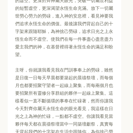
的虛空。更深對齊神屬天眼光，突破一切屬世利益
的短暫虛空，更深渴望永恆生命充滿。放下一切屬
世勞心勞力的勞碌，進入神的安息裡，看見神要我
們追求永恆生命的價值。最後讓我們背起自己的十
字架來跟隨耶穌，為神捨己勞碌，追求日光之上永
恆生命而不虛空。使我們在每一件事盡心盡意盡力
愛主我們的神，在基督裡得著永恆生命的滿足和盼
望。
主呀，你就讓我看見我在門訓事奉上的勞碌，雖然
是日復一日每天早晨都要築起的晨禱祭壇，而每個
月也都要招聚守望者一起線上聚集，而每兩個月也
要招聚所有靈修分享群組的夥伴一起線上聚集。這
樣看似一直不斷循環的事奉在忙碌著，然而你讓我
今天對齊你屬天永恆生命的眼光看見，我這樣在日
光之上為神的忙碌，一點都不虛空。你讓我看見當
夥伴每天都在晨禱祭壇當中一同築壇獻祭，真實每
天背起我們的十字架在生活中跟隨你，為你捨己勞