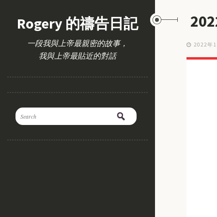
20
Rogery 的禱告日記
一段我與上帝最親密的故事，
2022年
我與上帝最貼近的對話