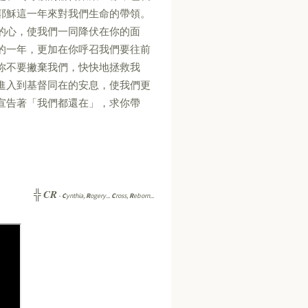
耶穌這一年來對我們生命的帶領。
的心，使我們一同降伏在你的面
的一年，更加在你呼召我們要往前
你不要撇棄我們，快快地拯救我
進入到基督同在的安息，使我們更
宣告著「我們都還在」，求你帶
CR
╬
-
C
ynthia,
R
ogery...
C
ross,
R
eborn...