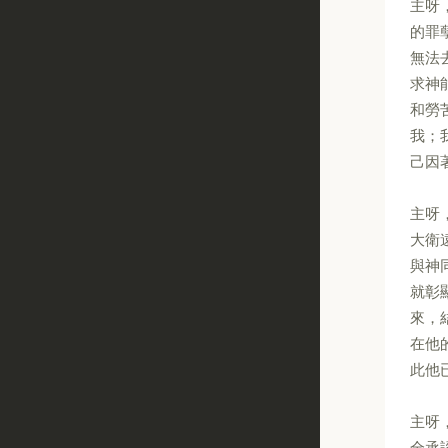
主呀
的罪
無法
求神
和勞
我；
己因
主呀
大衛
與神
就彰
來，
在他
此他
主呀
全承