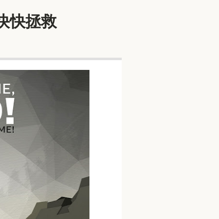
棄快快拯救