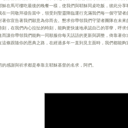
耶穌在馬可樓吃最後的晚餐一樣，使我們與耶穌同桌吃飯，彼此分享
我在一同敬拜禱告當中，領受到聖靈降臨運行充滿我們每一個守望者
對著你宣告著我們願意為你而去。懇求你帶領我們守望者團隊在未來
時刻，在我們內心拉扯的時刻，能夠更快速地承認自己的罪孽，呼求
進而讓你帶領我們能夠一同順服你每天話語的更新與調整，倚靠著你
在這條跟隨你的恩典之路，在經過多年一直到見主面時，我們都能夠
切的感謝與祈求都是奉靠主耶穌基督的名求，阿們。