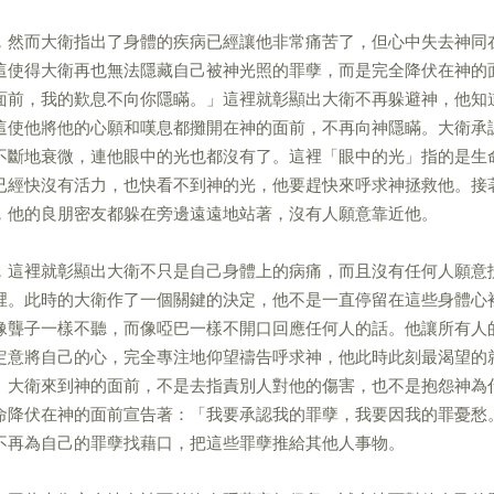
，然而大衛指出了身體的疾病已經讓他非常痛苦了，但心中失去神同
這使得大衛再也無法隱藏自己被神光照的罪孽，而是完全降伏在神的
面前，我的歎息不向你隱瞞。」這裡就彰顯出大衛不再躲避神，他知
這使他將他的心願和嘆息都攤開在神的面前，不再向神隱瞞。大衛承
不斷地衰微，連他眼中的光也都沒有了。這裡「眼中的光」指的是生
已經快沒有活力，也快看不到神的光，他要趕快來呼求神拯救他。接
，他的良朋密友都躲在旁邊遠遠地站著，沒有人願意靠近他。
，這裡就彰顯出大衛不只是自己身體上的病痛，而且沒有任何人願意
裡。此時的大衛作了一個關鍵的決定，他不是一直停留在這些身體心
像聾子一樣不聽，而像啞巴一樣不開口回應任何人的話。他讓所有人
定意將自己的心，完全專注地仰望禱告呼求神，他此時此刻最渴望的
。大衛來到神的面前，不是去指責別人對他的傷害，也不是抱怨神為
命降伏在神的面前宣告著：「我要承認我的罪孽，我要因我的罪憂愁
不再為自己的罪孽找藉口，把這些罪孽推給其他人事物。