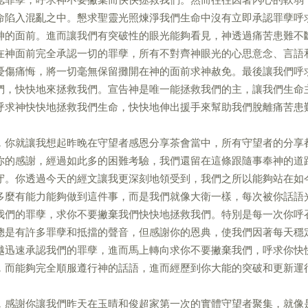
命陷入混亂之中。懇求聖靈光照煉淨我們生命中沒有立即承認罪孽呼
神的面前。進而讓我們有突破性的眼光能夠看見，神透過痛苦患難不
在神面前完全承認一切的罪孽，所有不對齊神眼光的心思意念、言語
憂傷痛悔，將一切毫無保留攤開在神的面前求神赦免。最後讓我們呼
們，快快地來拯救我們。宣告神是唯一能拯救我們的主，讓我們生命
呼求神快快地拯救我們生命，快快地伸出援手來幫助我們脫離痛苦患
，你就讓我想起昨晚在守望者感恩分享茶會當中，所有守望者的分享
你的感謝，經過如此多的困難考驗，我們還留在這條跟隨事奉神的道
守。你透過今天的經文讓我更深刻地領受到，我們之所以能夠站在如
多麼有能力能夠做到這件事，而是我們就像大衛一樣，每次被你話語
我們的罪孽，求你不要撇棄我們快快地拯救我們。特別是每一次你呼
總是有許多罪孽和抵擋的聲音，但感謝你的恩典，使我們因著每天穩
越迅速承認我們的罪孽，進而馬上轉向求你不要撇棄我們，呼求你快
，而能夠完全順服遵行神的話語，進而經歷到你大能的突破和更新運
，感謝你讓我們昨天在玉晴和俊超家第一次的實體守望者聚集，就像