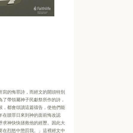
所寫的悔罪詩，而經文的開頭特別
為了帶領屬神子民獻祭所作的詩，
候，都會頌讀這篇禱告，使他們能
年在贖罪日來到神的面前悔改認
呼求神快快拯救他的經歷。因此大
要在烈怒中懲罰我。」這裡經文中