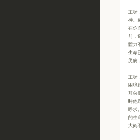
主呀
神。
在你
前，
體力
生命
災病
主呀
困境
耳朵
時他
呼求
的生
大衛