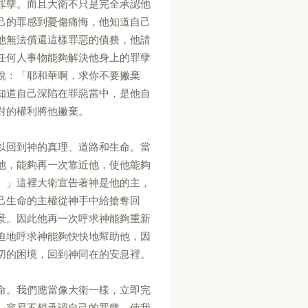
罪孽。而且大衛不只是完全承認他
己的罪感到憂傷痛悔，他知道自己
他無法償還這樣罪惡的債務，他請
任何人事物能夠解決他身上的罪孽
說：「耶和華啊，求你不要撇棄
知道自己深陷在罪惡當中，是他自
對的權利將他撇棄。
以回到神的真理、道路和生命。當
他，能夠再一次靠近他，使他能夠
。」這裡大衛宣告著神是他的主，
己生命的主權從神手中給搶奪回
景。因此他再一次呼求神能夠重新
迫地呼求神能夠快快地幫助他，因
切的困境，回到神同在的安息裡。
命。我們應當像大衛一樣，立即完
，容易不想承認自己的罪孽，使我