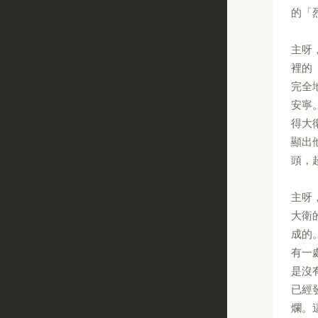
的「
主呀
裡的
完全
安寧
得大
顯出
頭，
主呀
大衛
成的
有一
是沒
已經
爛。