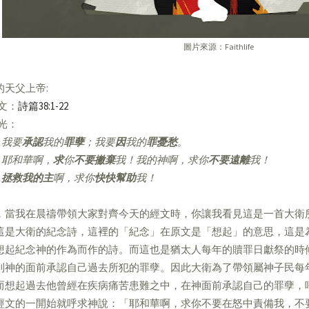
圖片來源：Faithlife
的天父上帝:
經文：
詩篇38:1-22
亮光：
我要
承認
我的
罪孽
；我要
因
我的
罪憂愁
。
耶和華啊，
求
你
不要撇棄
我！我的神啊，求你
不要遠離
我！
拯救我的主
啊，求你
快快幫助
我！
，當我在晨禱帶領大家對齊今天的經文時，你讓我看見這是一首大衛
這是大衛的紀念詩，這裡的「紀念」在原文是「想起」的意思，這是
想起紀念神的作為而作的詩。而這也是猶太人每年的贖罪日獻祭的時
到神的面前承認自己過去所犯的罪孽。因此大衛為了帶領屬神子民每
而想起過去他曾經在疾病痛苦患難之中，在神面前承認自己的罪孽，
經文的一開始就呼求神說：「耶和華啊，求你不要在怒中責備我，不