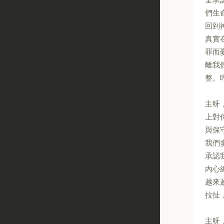
們生
回到
真實
罪而
離我
整。
主呀
上對
與保
我們
承認
內心
越來
拉扯
主呀