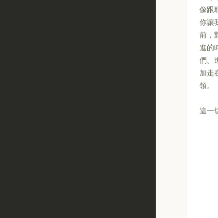
像跟
你讓
前，
進的
們。
加走
領。
這一