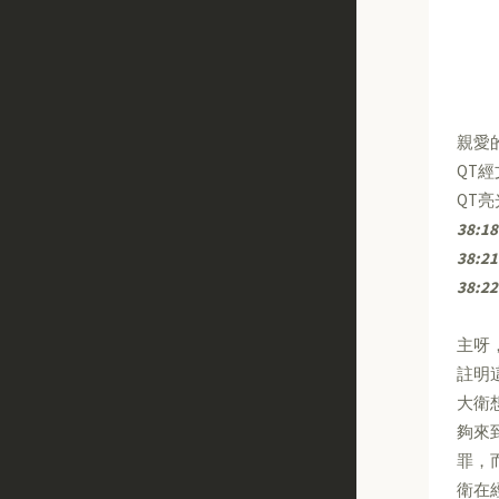
親愛
QT
QT
38:18
38:21
38:22
主呀
註明
大衛
夠來
罪，
衛在