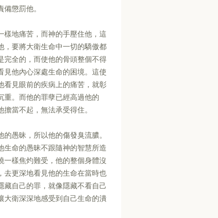
責備懲罰他。
一樣地痛苦，而神的手壓住他，這
他，要將大衛生命中一切的驕傲都
是完全的，而使他的骨頭整個不得
看見他內心深處生命的困境。這使
他看見眼前的疾病上的痛苦，就彰
沉重。而他的罪孽已經高過他的
他擔當不起，無法承受得住。
他的愚昧，所以他的傷發臭流膿。
他生命的愚昧不跟隨神的智慧所造
燒一樣焦灼難受，他的整個身體沒
，去更深地看見他的生命在當時也
隱藏自己的罪，就像隱藏不看自己
讓大衛深深地感受到自己生命的潰