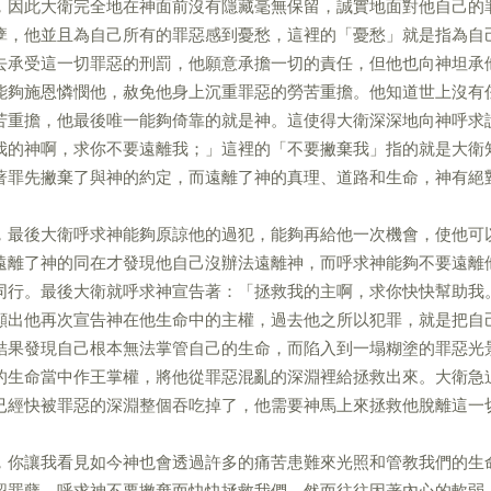
，因此大衛完全地在神面前沒有隱藏毫無保留，誠實地面對他自己的
孽，他並且為自己所有的罪惡感到憂愁，這裡的「憂愁」就是指為自
去承受這一切罪惡的刑罰，他願意承擔一切的責任，但他也向神坦承
能夠施恩憐憫他，赦免他身上沉重罪惡的勞苦重擔。他知道世上沒有
苦重擔，他最後唯一能夠倚靠的就是神。這使得大衛深深地向神呼求
我的神啊，求你不要遠離我；」這裡的「不要撇棄我」指的就是大衛
著罪先撇棄了與神的約定，而遠離了神的真理、道路和生命，神有絕
，最後大衛呼求神能夠原諒他的過犯，能夠再給他一次機會，使他可
遠離了神的同在才發現他自己沒辦法遠離神，而呼求神能夠不要遠離
同行。最後大衛就呼求神宣告著：「拯救我的主啊，求你快快幫助我
顯出他再次宣告神在他生命中的主權，過去他之所以犯罪，就是把自
結果發現自己根本無法掌管自己的生命，而陷入到一塌糊塗的罪惡光
的生命當中作王掌權，將他從罪惡混亂的深淵裡給拯救出來。大衛急
已經快被罪惡的深淵整個吞吃掉了，他需要神馬上來拯救他脫離這一
，你讓我看見如今神也會透過許多的痛苦患難來光照和管教我們的生
認罪孽，呼求神不要撇棄而快快拯救我們。然而往往因著內心的軟弱