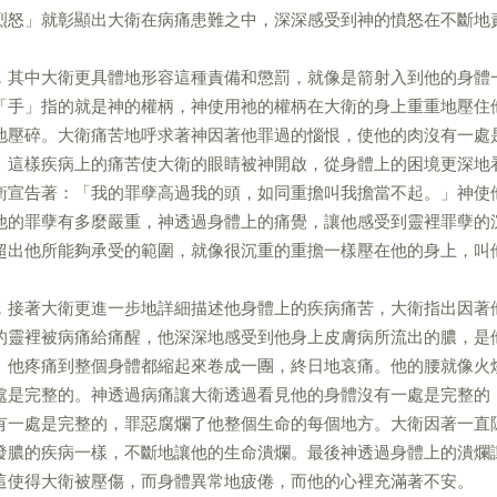
烈怒」就彰顯出大衛在病痛患難之中，深深感受到神的憤怒在不斷地
，其中大衛更具體地形容這種責備和懲罰，就像是箭射入到他的身體
「手」指的就是神的權柄，神使用祂的權柄在大衛的身上重重地壓住
地壓碎。大衛痛苦地呼求著神因著他罪過的惱恨，使他的肉沒有一處
。這樣疾病上的痛苦使大衛的眼睛被神開啟，從身體上的困境更深地
衛宣告著：「我的罪孽高過我的頭，如同重擔叫我擔當不起。」神使
他的罪孽有多麼嚴重，神透過身體上的痛覺，讓他感受到靈裡罪孽的
超出他所能夠承受的範圍，就像很沉重的重擔一樣壓在他的身上，叫
，接著大衛更進一步地詳細描述他身體上的疾病痛苦，大衛指出因著
的靈裡被病痛給痛醒，他深深地感受到他身上皮膚病所流出的膿，是
。他疼痛到整個身體都縮起來卷成一團，終日地哀痛。他的腰就像火
處是完整的。神透過病痛讓大衛透過看見他的身體沒有一處是完整的
有一處是完整的，罪惡腐爛了他整個生命的每個地方。大衛因著一直
發膿的疾病一樣，不斷地讓他的生命潰爛。最後神透過身體上的潰爛
這使得大衛被壓傷，而身體異常地疲倦，而他的心裡充滿著不安。