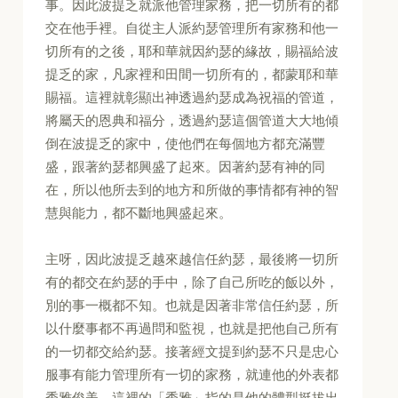
事。因此波提乏就派他管理家務，把一切所有的都
交在他手裡。自從主人派約瑟管理所有家務和他一
切所有的之後，耶和華就因約瑟的緣故，賜福給波
提乏的家，凡家裡和田間一切所有的，都蒙耶和華
賜福。這裡就彰顯出神透過約瑟成為祝福的管道，
將屬天的恩典和福分，透過約瑟這個管道大大地傾
倒在波提乏的家中，使他們在每個地方都充滿豐
盛，跟著約瑟都興盛了起來。因著約瑟有神的同
在，所以他所去到的地方和所做的事情都有神的智
慧與能力，都不斷地興盛起來。
主呀，因此波提乏越來越信任約瑟，最後將一切所
有的都交在約瑟的手中，除了自己所吃的飯以外，
別的事一概都不知。也就是因著非常信任約瑟，所
以什麼事都不再過問和監視，也就是把他自己所有
的一切都交給約瑟。接著經文提到約瑟不只是忠心
服事有能力管理所有一切的家務，就連他的外表都
秀雅俊美，這裡的「秀雅」指的是他的體型挺拔出