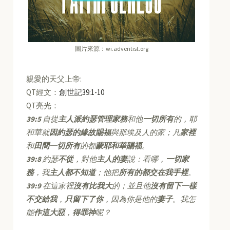
圖片來源：wi.adventist.org
親愛的天父上帝:
QT經文：
創世記39:1-10
QT亮光：
39:5
自從
主人派約瑟管理家務
和他
一切所有
的，耶
和華就
因約瑟的緣故賜福
與那埃及人的家；凡
家裡
和
田間一切所有
的都
蒙耶和華賜福
。
39:8
約瑟
不從
，對他
主人的妻
說：看哪，
一切家
務
，我
主人都不知道
；他把
所有的都交在我手裡
。
39:9
在這家裡
沒有比我大
的；並且他
沒有留下一樣
不交給我
，
只留下了你
，因為你是他的
妻子
。我怎
能
作這大惡
，
得罪神
呢？