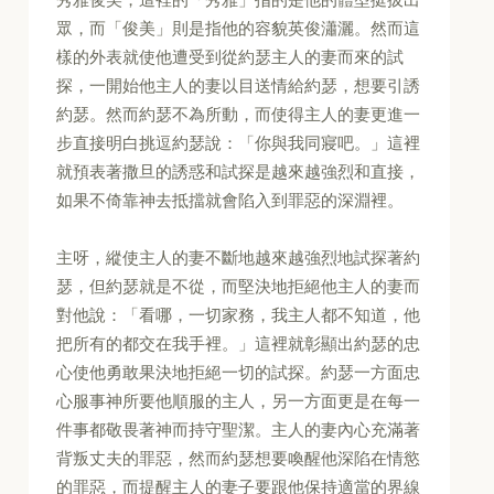
眾，而「俊美」則是指他的容貌英俊瀟灑。然而這
樣的外表就使他遭受到從約瑟主人的妻而來的試
探，一開始他主人的妻以目送情給約瑟，想要引誘
約瑟。然而約瑟不為所動，而使得主人的妻更進一
步直接明白挑逗約瑟說：「你與我同寢吧。」這裡
就預表著撒旦的誘惑和試探是越來越強烈和直接，
如果不倚靠神去抵擋就會陷入到罪惡的深淵裡。
主呀，縱使主人的妻不斷地越來越強烈地試探著約
瑟，但約瑟就是不從，而堅決地拒絕他主人的妻而
對他說：「看哪，一切家務，我主人都不知道，他
把所有的都交在我手裡。」這裡就彰顯出約瑟的忠
心使他勇敢果決地拒絕一切的試探。約瑟一方面忠
心服事神所要他順服的主人，另一方面更是在每一
件事都敬畏著神而持守聖潔。主人的妻內心充滿著
背叛丈夫的罪惡，然而約瑟想要喚醒他深陷在情慾
的罪惡，而提醒主人的妻子要跟他保持適當的界線