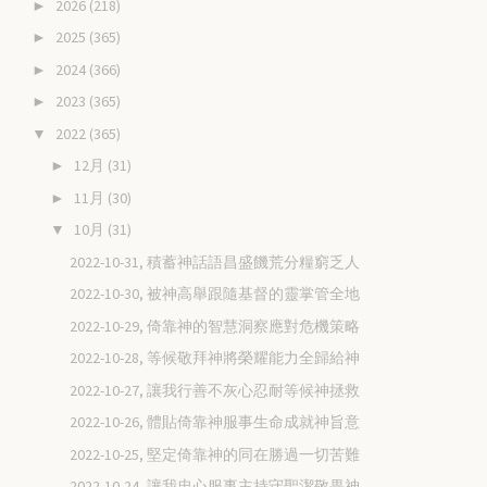
2026
(218)
►
2025
(365)
►
2024
(366)
►
2023
(365)
►
2022
(365)
▼
12月
(31)
►
11月
(30)
►
10月
(31)
▼
2022-10-31, 積蓄神話語昌盛饑荒分糧窮乏人
2022-10-30, 被神高舉跟隨基督的靈掌管全地
2022-10-29, 倚靠神的智慧洞察應對危機策略
2022-10-28, 等候敬拜神將榮耀能力全歸給神
2022-10-27, 讓我行善不灰心忍耐等候神拯救
2022-10-26, 體貼倚靠神服事生命成就神旨意
2022-10-25, 堅定倚靠神的同在勝過一切苦難
2022-10-24, 讓我忠心服事主持守聖潔敬畏神