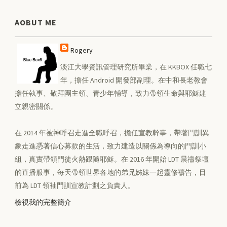
AOBUT ME
Rogery
淡江大學資訊管理研究所畢業，在 KKBOX 任職七
年，擔任 Android 開發部副理。在中和長老教會
擔任執事、敬拜團主領、青少年輔導，致力帶領生命與耶穌建
立親密關係。
在 2014 年被神呼召走進全職呼召，擔任宣教幹事，帶著門訓異
象走進憑著信心募款的生活，致力建造以關係為導向的門訓小
組，真實帶領門徒火熱跟隨耶穌。在 2016 年開始 LDT 晨禱祭壇
的直播服事，每天帶領世界各地的弟兄姊妹一起靈修禱告，目
前為 LDT 領袖門訓宣教計劃之負責人。
檢視我的完整簡介