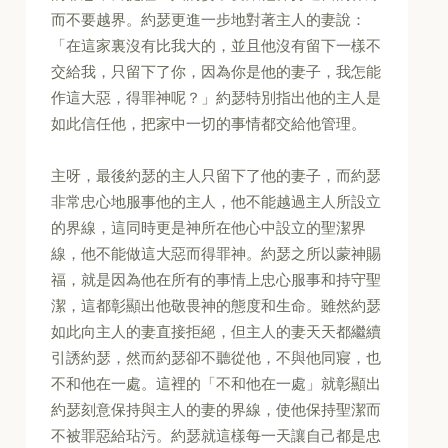
而不要越界。約瑟更進一步地對著主人的妻說：
「在這家裏沒有比我大的，並且他沒有留下一樣不
交給我，只留下了你，因為你是他的妻子，我怎能
作這大惡，得罪神呢？」約瑟特別指出他的主人是
如此信任他，把家中一切的事情都交給他管理。
主呀，最後約瑟的主人只留下了他的妻子，而約瑟
非常忠心地服事他的主人，他不能越過主人所設立
的界線，這同時更是神所在他心中設立的聖潔界
線，他不能做這大惡而得罪神。約瑟之所以蒙神賜
福，就是因為他在所有的事情上忠心服事和持守聖
潔，這都彰顯出他敬畏神的態度和生命。雖然約瑟
如此向主人的妻直接拒絕，但主人的妻天天都繼續
引誘約瑟，然而約瑟卻不聽從他，不與他同寢，也
不和他在一處。這裡的「不和他在一處」就彰顯出
約瑟刻意保持與主人的妻的界線，使他保持聖潔而
不被罪惡給玷污。約瑟就這樣每一天讓自己都是忠