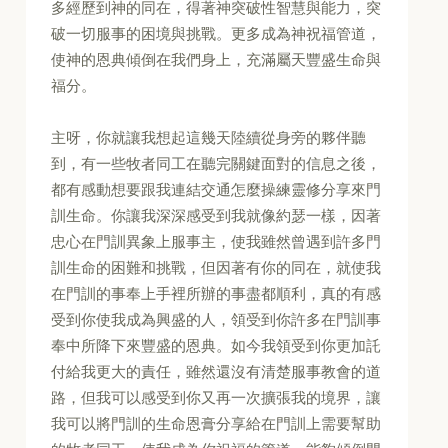
多經歷到神的同在，得著神突破性智慧與能力，突
破一切服事的困境與挑戰。更多成為神祝福管道，
使神的恩典傾倒在我們身上，充滿屬天豐盛生命與
福分。
主呀，你就讓我想起這幾天陸續從身旁的夥伴聽
到，有一些牧者同工在聽完關鍵面對的信息之後，
都有感動想要跟我連結交通怎麼操練靈修分享來門
訓生命。你讓我深深感受到我就像約瑟一樣，因著
忠心在門訓異象上服事主，使我雖然曾遇到許多門
訓生命的困難和挑戰，但因著有你的同在，就使我
在門訓的事奉上手裡所辦的事盡都順利，真的有感
受到你使我成為興盛的人，領受到你許多在門訓事
奉中所降下來豐盛的恩典。如今我領受到你更加託
付給我更大的責任，雖然還沒有清楚服事教會的道
路，但我可以感受到你又再一次擴張我的境界，讓
我可以將門訓的生命恩膏分享給在門訓上需要幫助