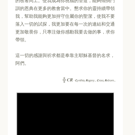
的牧者同工。使我成為你祝福的管道，能夠傾倒門
訓的恩典在更多的教會當中。懇求你的靈持續帶領
我，幫助我能夠更加持守住屬你的聖潔，使我不要
落入一切的試探，我更加要在每一次的連結和交通
更加敬畏你，只專注做你感動我要去做的事，求你
帶領。
這一切的感謝與祈求都是奉靠主耶穌基督的名求，
阿們。
CR
╬
-
C
ynthia,
R
ogery...
C
ross,
R
eborn...