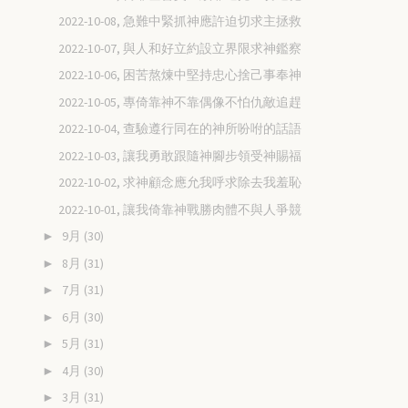
2022-10-08, 急難中緊抓神應許迫切求主拯救
2022-10-07, 與人和好立約設立界限求神鑑察
2022-10-06, 困苦熬煉中堅持忠心捨己事奉神
2022-10-05, 專倚靠神不靠偶像不怕仇敵追趕
2022-10-04, 查驗遵行同在的神所吩咐的話語
2022-10-03, 讓我勇敢跟隨神腳步領受神賜福
2022-10-02, 求神顧念應允我呼求除去我羞恥
2022-10-01, 讓我倚靠神戰勝肉體不與人爭競
9月
(30)
►
8月
(31)
►
7月
(31)
►
6月
(30)
►
5月
(31)
►
4月
(30)
►
3月
(31)
►