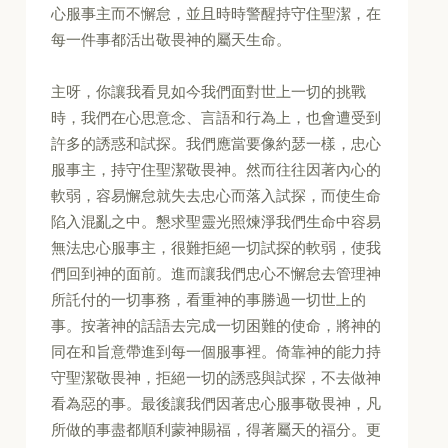
心服事主而不懈怠，並且時時警醒持守住聖潔，在
每一件事都活出敬畏神的屬天生命。
主呀，你讓我看見如今我們面對世上一切的挑戰
時，我們在心思意念、言語和行為上，也會遭受到
許多的誘惑和試探。我們應當要像約瑟一樣，忠心
服事主，持守住聖潔敬畏神。然而往往因著內心的
軟弱，容易懈怠就失去忠心而落入試探，而使生命
陷入混亂之中。懇求聖靈光照煉淨我們生命中容易
無法忠心服事主，很難拒絕一切試探的軟弱，使我
們回到神的面前。進而讓我們忠心不懈怠去管理神
所託付的一切事務，看重神的事勝過一切世上的
事。按著神的話語去完成一切困難的使命，將神的
同在和旨意帶進到每一個服事裡。倚靠神的能力持
守聖潔敬畏神，拒絕一切的誘惑與試探，不去做神
看為惡的事。最後讓我們因著忠心服事敬畏神，凡
所做的事盡都順利蒙神賜福，得著屬天的福分。更