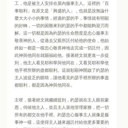
工，他是被主人安排在屋內服事主人。這裡的「百
事順利」在原文是「興盛的人」，也就是說無論什
麼大大小小的事情，經過約瑟的手，事情就有明顯
的好轉，一切的困難來到約瑟的手中都能夠迎刃而
解。這一切都是因為約瑟的生命態度是忠心服事主
敬畏神的人，從過去父親所託付給他的使命，他始
終如一都是一樣忠心敬畏神地去完成一切託付，因
此神與他同在就賜福給他。接著經文就更進一步提
到，他主人看見耶和華與他同在，又看見耶和華使
他手裡所辦的盡都順利。這就彰顯神開啟了約瑟的
主人波提乏的眼睛，讓他看見約瑟手裡所辦的事盡
都順利，都是因為神與他同在。
主呀，接著經文就繼續提到，約瑟就在主人眼前蒙
恩，伺候他主人，並且主人派他管理家務，把一切
所有的都交在他手裡。約瑟忠心服事主人就像是服
事神一樣，這使得主人越來越託付給他更多重要的