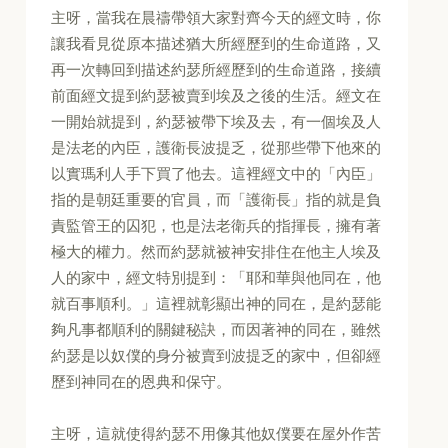
主呀，當我在晨禱帶領大家對齊今天的經文時，你
讓我看見從原本描述猶大所經歷到的生命道路，又
再一次轉回到描述約瑟所經歷到的生命道路，接續
前面經文提到約瑟被賣到埃及之後的生活。經文在
一開始就提到，約瑟被帶下埃及去，有一個埃及人
是法老的內臣，護衛長波提乏，從那些帶下他來的
以實瑪利人手下買了他去。這裡經文中的「內臣」
指的是朝廷重要的官員，而「護衛長」指的就是負
責監管王的囚犯，也是法老衛兵的指揮長，擁有著
極大的權力。然而約瑟就被神安排住在他主人埃及
人的家中，經文特別提到：「耶和華與他同在，他
就百事順利。」這裡就彰顯出神的同在，是約瑟能
夠凡事都順利的關鍵秘訣，而因著神的同在，雖然
約瑟是以奴僕的身分被賣到波提乏的家中，但卻經
歷到神同在的恩典和保守。
主呀，這就使得約瑟不用像其他奴僕要在屋外作苦