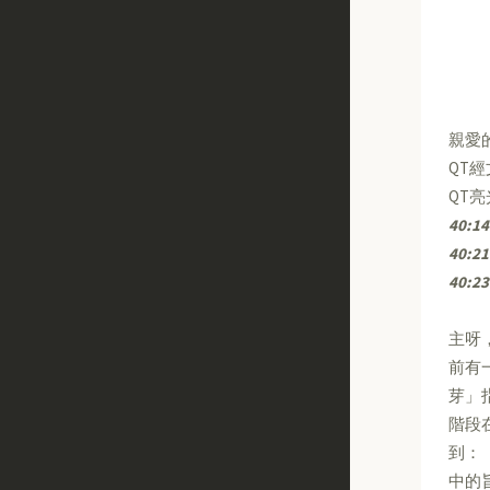
親愛
QT
QT
40:14
40:21
40:23
主呀
前有
芽」
階段
到：
中的