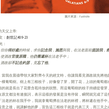
圖片來源：Faithlife
的天父上帝:
經文：
創世記40:9-23
亮光：
但你
得好處
的時候，求你
記念我
，
施恩
與我，在法老面前
提說我
，
使酒政
官復原職
，他
仍舊遞杯
在法老手中；
酒政卻
不記念約瑟
，竟
忘了他
。
，當我在晨禱帶領大家對齊今天的經文時，你讓我看見酒政就先將他
一棵葡萄樹。樹上有三根枝子，好像發了芽，開了花，上頭的葡萄都
指的就是長出了花蕾含苞待放的狀態。而這葡萄樹的枝子持續從發芽
在原文都沒有連接詞，表示這樣的發展是沒有停留，瞬間就完成了這
「法老的杯在我手中，我就拿葡萄擠在法老的杯裡，將杯遞在他手中
旨意之後，就講解他的夢，宣告這三根枝子就是代表三天，而三天之