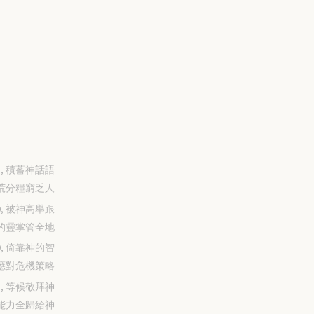
-31, 積蓄神話語
荒分糧窮乏人
-30, 被神高舉跟
的靈掌管全地
-29, 倚靠神的智
應對危機策略
-28, 等候敬拜神
能力全歸給神