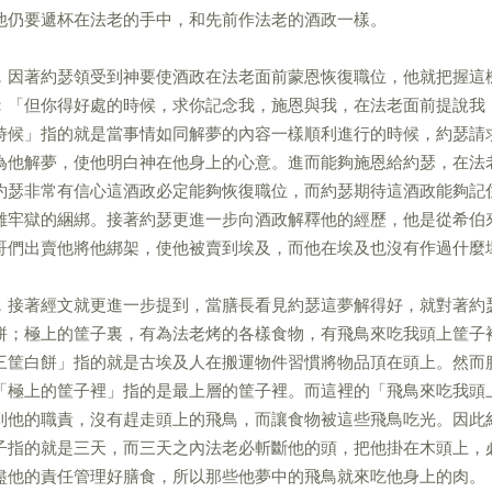
他仍要遞杯在法老的手中，和先前作法老的酒政一樣。
，因著約瑟領受到神要使酒政在法老面前蒙恩恢復職位，他就把握這
：「但你得好處的時候，求你記念我，施恩與我，在法老面前提說我
時候」指的就是當事情如同解夢的內容一樣順利進行的時候，約瑟請
為他解夢，使他明白神在他身上的心意。進而能夠施恩給約瑟，在法
約瑟非常有信心這酒政必定能夠恢復職位，而約瑟期待這酒政能夠記
離牢獄的綑綁。接著約瑟更進一步向酒政解釋他的經歷，他是從希伯
哥們出賣他將他綁架，使他被賣到埃及，而他在埃及也沒有作過什麼
，接著經文就更進一步提到，當膳長看見約瑟這夢解得好，就對著約
餅；極上的筐子裏，有為法老烤的各樣食物，有飛鳥來吃我頭上筐子
三筐白餅」指的就是古埃及人在搬運物件習慣將物品頂在頭上。然而
「極上的筐子裡」指的是最上層的筐子裡。而這裡的「飛鳥來吃我頭
到他的職責，沒有趕走頭上的飛鳥，而讓食物被這些飛鳥吃光。因此
子指的就是三天，而三天之內法老必斬斷他的頭，把他掛在木頭上，
盡他的責任管理好膳食，所以那些他夢中的飛鳥就來吃他身上的肉。