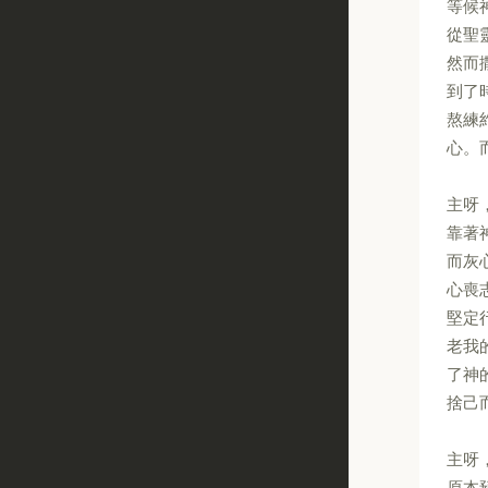
等候
從聖
然而
到了
熬練
心。
主呀
靠著
而灰
心喪
堅定
老我
了神
捨己
主呀
原本