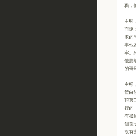
職，
主呀
而說
處的
事他
牢。
他脫
的哥
主呀
筐白
頂著
裡的
有盡
個筐
沒有