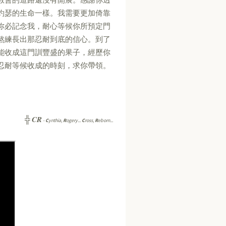
約瑟的生命一樣。我需要更加倚靠
你必記念我，耐心等候你所預定門
熬練長出那忍耐到底的信心。到了
能收成這門訓豐盛的果子，經歷你
忍耐等候收成的時刻，求你帶領。
CR
╬
-
C
ynthia,
R
ogery...
C
ross,
R
eborn...