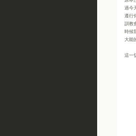
過今
遵行
訓教
時候
大能
這一