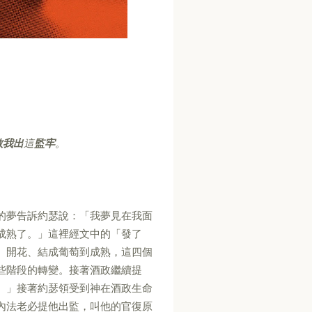
救我出
這
監牢
。
的夢告訴約瑟說：「我夢見在我面
成熟了。」這裡經文中的「發了
、開花、結成葡萄到成熟，這四個
些階段的轉變。接著酒政繼續提
。」接著約瑟領受到神在酒政生命
內法老必提他出監，叫他的官復原