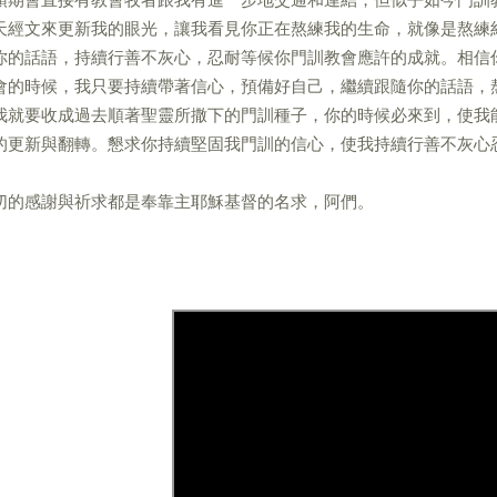
天經文來更新我的眼光，讓我看見你正在熬練我的生命，就像是熬練
你的話語，持續行善不灰心，忍耐等候你門訓教會應許的成就。相信
會的時候，我只要持續帶著信心，預備好自己，繼續跟隨你的話語，
我就要收成過去順著聖靈所撒下的門訓種子，你的時候必來到，使我
的更新與翻轉。懇求你持續堅固我門訓的信心，使我持續行善不灰心
切的感謝與祈求都是奉靠主耶穌基督的名求，阿們。