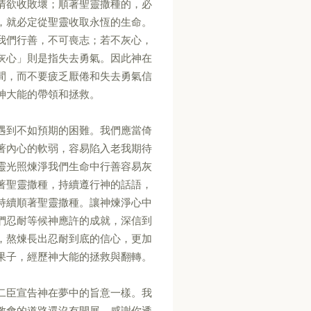
情欲收敗壞；順著聖靈撒種的，必
，就必定從聖靈收取永恆的生命。
我們行善，不可喪志；若不灰心，
灰心」則是指失去勇氣。因此神在
間，而不要疲乏厭倦和失去勇氣信
神大能的帶領和拯救。
遇到不如預期的困難。我們應當倚
著內心的軟弱，容易陷入老我期待
靈光照煉淨我們生命中行善容易灰
著聖靈撒種，持續遵行神的話語，
持續順著聖靈撒種。讓神煉淨心中
們忍耐等候神應許的成就，深信到
，熬煉長出忍耐到底的信心，更加
果子，經歷神大能的拯救與翻轉。
二臣宣告神在夢中的旨意一樣。我
教會的道路還沒有開展。感謝你透