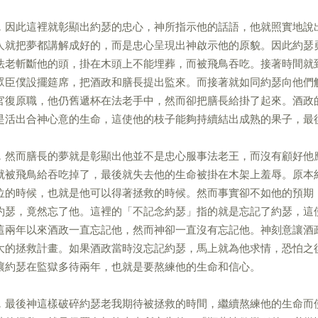
，因此這裡就彰顯出約瑟的忠心，神所指示他的話語，他就照實地說
人就把夢都講解成好的，而是忠心呈現出神啟示他的原貌。因此約瑟
法老斬斷他的頭，掛在木頭上不能埋葬，而被飛鳥吞吃。接著時間就
眾臣僕設擺筵席，把酒政和膳長提出監來。而接著就如同約瑟向他們
官復原職，他仍舊遞杯在法老手中，然而卻把膳長給掛了起來。酒政
是活出合神心意的生命，這使他的枝子能夠持續結出成熟的果子，最
，然而膳長的夢就是彰顯出他並不是忠心服事法老王，而沒有顧好他
就被飛鳥給吞吃掉了，最後就失去他的生命被掛在木架上羞辱。原本
位的時候，也就是他可以得著拯救的時候。然而事實卻不如他的預期
約瑟，竟然忘了他。這裡的「不記念約瑟」指的就是忘記了約瑟，這
這兩年以來酒政一直忘記他，然而神卻一直沒有忘記他。神刻意讓酒
大的拯救計畫。如果酒政當時沒忘記約瑟，馬上就為他求情，恐怕之
讓約瑟在監獄多待兩年，也就是要熬練他的生命和信心。
，最後神這樣破碎約瑟老我期待被拯救的時間，繼續熬練他的生命而