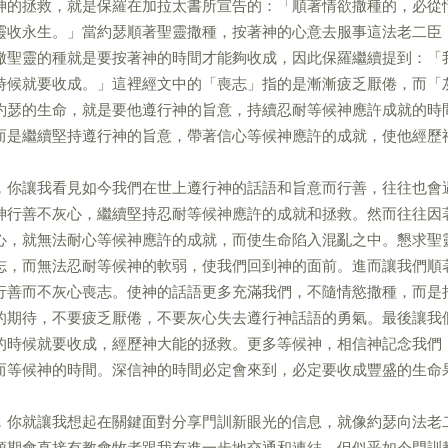
神的拯救，就是保羅在加拉太書所宣告的：「順著情欲撒種的，必從
靈收永生。」當約瑟順著聖靈撒種，按著神的心意去服事這法老二臣
撒聖靈的種就是要按著神的時間才能夠收成，因此保羅繼續提到：「
時候就要收成。」這裡經文中的「喪志」指的是漸漸疲乏厭倦，而「
約瑟的生命，就是要他遵行神的旨意，持續忍耐等候神應許成就的時
而是繼續堅持遵行神的旨意，帶著信心等候神應許的成就，使他經歷
，你讓我看見如今我們在世上遵行神的話語和旨意而行善，往往也會
神行善不灰心，繼續堅持忍耐等候神應許的成就和拯救。然而往往因
心，就無法耐心等候神應許的成就，而使生命陷入混亂之中。懇求聖
志，而無法忍耐等候神的軟弱，使我們回到神的面前。進而讓我們順
行善而不灰心喪志。使神的話語更多充滿我們，不隨情慾撒種，而是
的期待，不要疲乏厭倦，不要灰心失去遵行神話語的勇氣。最後讓我
的時候就要收成，經歷神大能的拯救。更多等候神，相信神記念我們
而等候神的時間。深信神的時間必定會來到，必定要收成豐盛的生命
，你就讓我想起在關鍵面對分享門訓新眼光的信息，就像約瑟向法老
預期會直接有教會牧者跟我有進一步地交通和連結，但似乎如今門訓