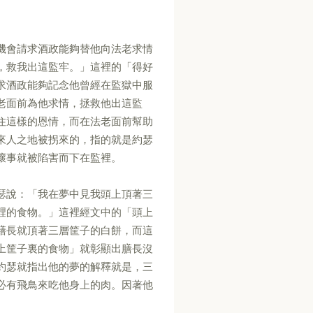
機會請求酒政能夠替他向法老求情
，救我出這監牢。」這裡的「得好
求酒政能夠記念他曾經在監獄中服
老面前為他求情，拯救他出這監
住這樣的恩情，而在法老面前幫助
來人之地被拐來的，指的就是約瑟
壞事就被陷害而下在監裡。
瑟說：「我在夢中見我頭上頂著三
裡的食物。」這裡經文中的「頭上
膳長就頂著三層筐子的白餅，而這
上筐子裏的食物」就彰顯出膳長沒
約瑟就指出他的夢的解釋就是，三
必有飛鳥來吃他身上的肉。因著他