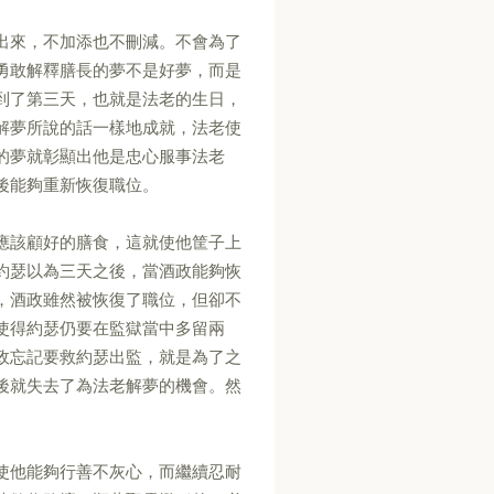
出來，不加添也不刪減。不會為了
勇敢解釋膳長的夢不是好夢，而是
到了第三天，也就是法老的生日，
解夢所說的話一樣地成就，法老使
的夢就彰顯出他是忠心服事法老
後能夠重新恢復職位。
應該顧好的膳食，這就使他筐子上
約瑟以為三天之後，當酒政能夠恢
，酒政雖然被恢復了職位，但卻不
使得約瑟仍要在監獄當中多留兩
政忘記要救約瑟出監，就是為了之
後就失去了為法老解夢的機會。然
使他能夠行善不灰心，而繼續忍耐