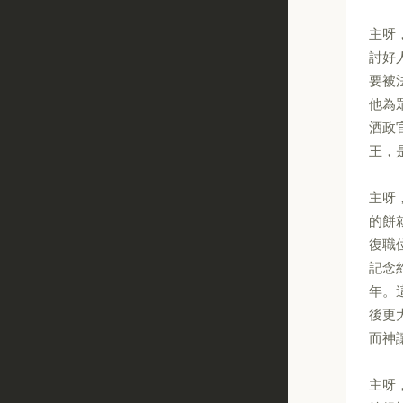
主呀
討好
要被
他為
酒政
王，
主呀
的餅
復職
記念
年。
後更
而神
主呀