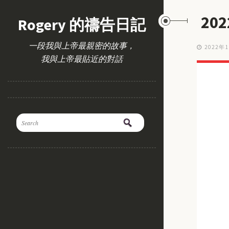
20
Rogery 的禱告日記
一段我與上帝最親密的故事，
2022年
我與上帝最貼近的對話