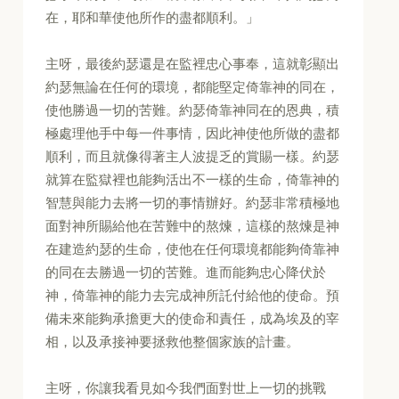
在，耶和華使他所作的盡都順利。」
主呀，最後約瑟還是在監裡忠心事奉，這就彰顯出
約瑟無論在任何的環境，都能堅定倚靠神的同在，
使他勝過一切的苦難。約瑟倚靠神同在的恩典，積
極處理他手中每一件事情，因此神使他所做的盡都
順利，而且就像得著主人波提乏的賞賜一樣。約瑟
就算在監獄裡也能夠活出不一樣的生命，倚靠神的
智慧與能力去將一切的事情辦好。約瑟非常積極地
面對神所賜給他在苦難中的熬煉，這樣的熬煉是神
在建造約瑟的生命，使他在任何環境都能夠倚靠神
的同在去勝過一切的苦難。進而能夠忠心降伏於
神，倚靠神的能力去完成神所託付給他的使命。預
備未來能夠承擔更大的使命和責任，成為埃及的宰
相，以及承接神要拯救他整個家族的計畫。
主呀，你讓我看見如今我們面對世上一切的挑戰