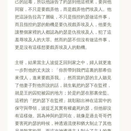
己的惡毒，所以他誣告了約瑟到他這裡來，要與他
同寢，不只是要戲弄他，而是戲弄他們埃及人。他
把這誣告拉高了層級，不只是指控約瑟做這件事，
而且指控約瑟的動機是要仇視戲弄埃及人，他要先
讓整個家裡的人都認為約瑟是仇視埃及人，犯了這
羞辱埃及人的大罪。然而約瑟不但沒有做這件事，
更是沒有這樣想要戲弄埃及人的動機。
主呀，結果當主人波提乏回到家之中，婦人就更進
一步對他的丈夫說：「你所帶到我們這裏的那希伯
來僕人，進來要戲弄我。」然而當約瑟的主人聽見
了他妻子對他所說的話，就生氣把約瑟下在監裡，
就是王的囚犯被囚的地方；於是約瑟在那裏坐監。
這裡的「把約瑟下在監裡」就彰顯出神在這當中的
保守與帶領，波提乏其實有權處死約瑟，但他卻沒
有這樣做。因為神與約瑟同在，就像是過去哥哥們
要害死約瑟的時候，神透過流便和猶大制止了其他
兄弟殺害約瑟，而這次神透過主人制止了主人的妻