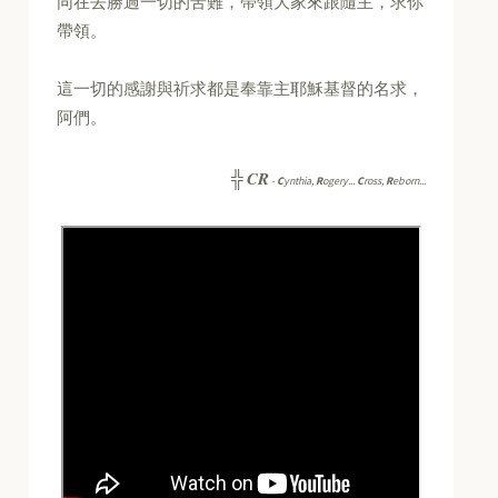
同在去勝過一切的苦難，帶領大家來跟隨主，求你
帶領。
這一切的感謝與祈求都是奉靠主耶穌基督的名求，
阿們。
CR
╬
-
C
ynthia,
R
ogery...
C
ross,
R
eborn...