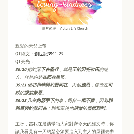
圖片來源：Victory Life Church
親愛的天父上帝:
QT經文：
創世記39:11-23
QT亮光：
39:20
把約瑟
下在監裡
，就是
王的囚犯被囚
的地
方。於是約瑟
在那裡坐監
。
39:21
但
耶和華與約瑟同在
，向他
施恩
，使他在
司
獄
的
眼前蒙恩
。
39:23
凡
在約瑟手下
的事，司獄
一概不察
，因為
耶
和華與約瑟同在
；耶和華使他
所做
的
盡都順利
。
主呀，當我在晨禱帶領大家對齊今天的經文時，你
讓我看見有一天約瑟必須要進入到主人的屋裡去辦