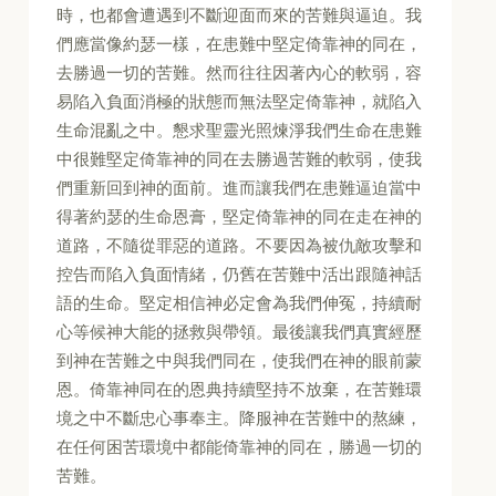
時，也都會遭遇到不斷迎面而來的苦難與逼迫。我
們應當像約瑟一樣，在患難中堅定倚靠神的同在，
去勝過一切的苦難。然而往往因著內心的軟弱，容
易陷入負面消極的狀態而無法堅定倚靠神，就陷入
生命混亂之中。懇求聖靈光照煉淨我們生命在患難
中很難堅定倚靠神的同在去勝過苦難的軟弱，使我
們重新回到神的面前。進而讓我們在患難逼迫當中
得著約瑟的生命恩膏，堅定倚靠神的同在走在神的
道路，不隨從罪惡的道路。不要因為被仇敵攻擊和
控告而陷入負面情緒，仍舊在苦難中活出跟隨神話
語的生命。堅定相信神必定會為我們伸冤，持續耐
心等候神大能的拯救與帶領。最後讓我們真實經歷
到神在苦難之中與我們同在，使我們在神的眼前蒙
恩。倚靠神同在的恩典持續堅持不放棄，在苦難環
境之中不斷忠心事奉主。降服神在苦難中的熬練，
在任何困苦環境中都能倚靠神的同在，勝過一切的
苦難。