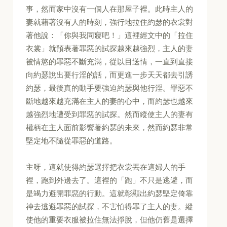
事，然而家中沒有一個人在那屋子裡。此時主人的
妻就藉著沒有人的時刻，強行地拉住約瑟的衣裳對
著他說：「你與我同寢吧！」這裡經文中的「拉住
衣裳」就預表著罪惡的試探越來越強烈，主人的妻
被情慾的罪惡不斷充滿，從以目送情，一直到直接
向約瑟說出要行淫的話，而更進一步天天都去引誘
約瑟，最後真的動手要強迫約瑟與他行淫。罪惡不
斷地越來越充滿在主人的妻的心中，而約瑟也越來
越強烈地遭受到罪惡的試探。然而縱使主人的妻有
權柄在主人面前影響著約瑟的未來，然而約瑟非常
堅定地不隨從罪惡的道路。
主呀，這就使得約瑟選擇把衣裳丟在這婦人的手
裡，跑到外邊去了。這裡的「跑」不只是逃避，而
是竭力避開罪惡的行動。這就彰顯出約瑟堅定倚靠
神去逃避罪惡的試探，不害怕得罪了主人的妻。縱
使他的重要衣服被拉住無法掙脫，但他仍舊是選擇