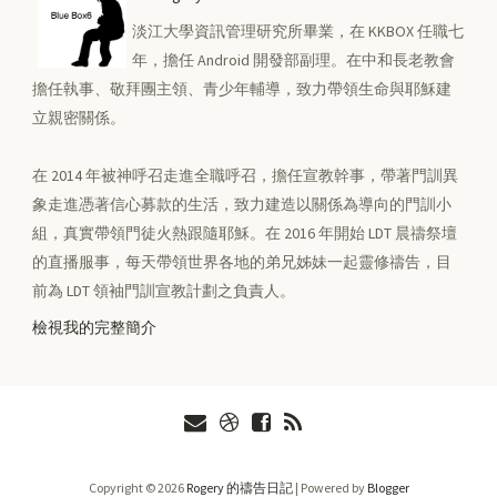
淡江大學資訊管理研究所畢業，在 KKBOX 任職七
年，擔任 Android 開發部副理。在中和長老教會
擔任執事、敬拜團主領、青少年輔導，致力帶領生命與耶穌建
立親密關係。
在 2014 年被神呼召走進全職呼召，擔任宣教幹事，帶著門訓異
象走進憑著信心募款的生活，致力建造以關係為導向的門訓小
組，真實帶領門徒火熱跟隨耶穌。在 2016 年開始 LDT 晨禱祭壇
的直播服事，每天帶領世界各地的弟兄姊妹一起靈修禱告，目
前為 LDT 領袖門訓宣教計劃之負責人。
檢視我的完整簡介
Copyright ©
2026
Rogery 的禱告日記
| Powered by
Blogger