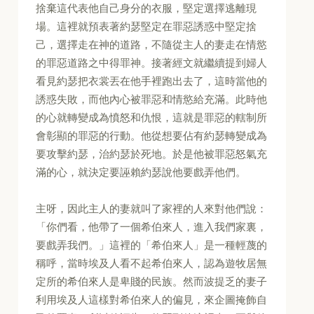
捨棄這代表他自己身分的衣服，堅定選擇逃離現
場。這裡就預表著約瑟堅定在罪惡誘惑中堅定捨
己，選擇走在神的道路，不隨從主人的妻走在情慾
的罪惡道路之中得罪神。接著經文就繼續提到婦人
看見約瑟把衣裳丟在他手裡跑出去了，這時當他的
誘惑失敗，而他內心被罪惡和情慾給充滿。此時他
的心就轉變成為憤怒和仇恨，這就是罪惡的轄制所
會彰顯的罪惡的行動。他從想要佔有約瑟轉變成為
要攻擊約瑟，治約瑟於死地。於是他被罪惡怒氣充
滿的心，就決定要誣賴約瑟說他要戲弄他們。
主呀，因此主人的妻就叫了家裡的人來對他們說：
「你們看，他帶了一個希伯來人，進入我們家裏，
要戲弄我們。」這裡的「希伯來人」是一種輕蔑的
稱呼，當時埃及人看不起希伯來人，認為遊牧居無
定所的希伯來人是卑賤的民族。然而波提乏的妻子
利用埃及人這樣對希伯來人的偏見，來企圖掩飾自