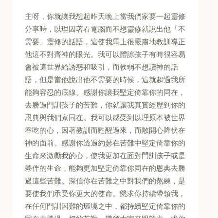
主呀，你就讓我想起昨天晚上當我們家要一起靈修
分享時，以理因著看電腦而不想靈修就說出他「不
需要」靈修的話語，這使我馬上很嚴肅地教訓導正
他這不對齊神的眼光。我可以體諒孩子有時很容易
會被這世界給誘惑和吸引，而軟弱不想讀神的話
語，但是當他說出他不需要的時候，這就超過我所
能夠容忍的底線。感謝你讓我堅定倚靠你的同在，
去勝過門訓孩子的苦難，你就讓我真實經歷到你的
恩典與我們家同在。我可以感受到以理原本被世界
吞吃的心，因著教訓而甦醒過來，而敞開心降伏在
神的面前。感謝你透過約瑟在苦難中堅定倚靠你的
生命來激勵我的心，使我更加在面對門訓孩子或是
夥伴的生命，能夠更加堅定倚靠你同在的恩典去勝
過這些苦難。深信你在苦難之中對我們的熬練，是
要使我們承受你更大的使命。懇求你持續帶領我，
在任何門訓困難的環境之中，都持續堅定倚靠你的