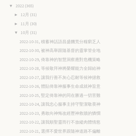
2022
(365)
▼
12月
(31)
►
11月
(30)
►
10月
(31)
▼
2022-10-31, 積蓄神話語昌盛饑荒分糧窮乏人
2022-10-30, 被神高舉跟隨基督的靈掌管全地
2022-10-29, 倚靠神的智慧洞察應對危機策略
2022-10-28, 等候敬拜神將榮耀能力全歸給神
2022-10-27, 讓我行善不灰心忍耐等候神拯救
2022-10-26, 體貼倚靠神服事生命成就神旨意
2022-10-25, 堅定倚靠神的同在勝過一切苦難
2022-10-24, 讓我忠心服事主持守聖潔敬畏神
2022-10-23, 勇敢向神悔改經歷神救贖的憐憫
2022-10-22, 讓我順聖靈而行不放縱肉體情慾
2022-10-21, 選擇不愛世界跟隨神道路不偏離