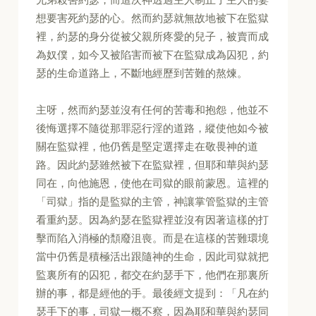
想要害死約瑟的心。然而約瑟就無故地被下在監獄
裡，約瑟的身分從被父親所疼愛的兒子，被賣而成
為奴僕，如今又被陷害而被下在監獄成為囚犯，約
瑟的生命道路上，不斷地經歷到苦難的熬煉。
主呀，然而約瑟並沒有任何的苦毒和抱怨，他並不
後悔選擇不隨從那罪惡行淫的道路，縱使他如今被
關在監獄裡，他仍舊是堅定選擇走在敬畏神的道
路。因此約瑟雖然被下在監獄裡，但耶和華與約瑟
同在，向他施恩，使他在司獄的眼前蒙恩。這裡的
「司獄」指的是監獄的主管，神讓掌管監獄的主管
看重約瑟。因為約瑟在監獄裡並沒有因著這樣的打
擊而陷入消極的頹廢沮喪。而是在這樣的苦難環境
當中仍舊是積極活出跟隨神的生命，因此司獄就把
監裏所有的囚犯，都交在約瑟手下，他們在那裏所
辦的事，都是經他的手。最後經文提到：「凡在約
瑟手下的事，司獄一概不察，因為耶和華與約瑟同