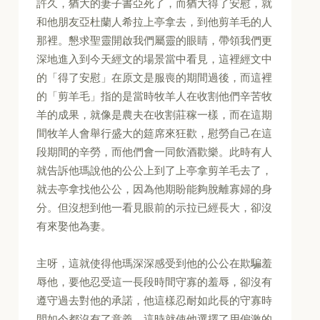
許久，猶大的妻子書亞死了，而猶大得了安慰，就
和他朋友亞杜蘭人希拉上亭拿去，到他剪羊毛的人
那裡。懇求聖靈開啟我們屬靈的眼睛，帶領我們更
深地進入到今天經文的場景當中看見，這裡經文中
的「得了安慰」在原文是服喪的期間過後，而這裡
的「剪羊毛」指的是當時牧羊人在收割他們辛苦牧
羊的成果，就像是農夫在收割莊稼一樣，而在這期
間牧羊人會舉行盛大的筵席來狂歡，慰勞自己在這
段期間的辛勞，而他們會一同飲酒歡樂。此時有人
就告訴他瑪說他的公公上到了上亭拿剪羊毛去了，
就去亭拿找他公公，因為他期盼能夠脫離寡婦的身
分。但沒想到他一看見眼前的示拉已經長大，卻沒
有來娶他為妻。
主呀，這就使得他瑪深深感受到他的公公在欺騙羞
辱他，要他忍受這一長段時間守寡的羞辱，卻沒有
遵守過去對他的承諾，他這樣忍耐如此長的守寡時
間如今都沒有了意義。這時就使他選擇了用偏激的