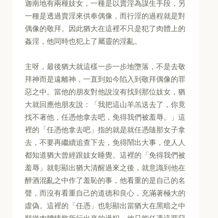
迦南地有兩種妓女，一種是以賣淫為謀生手段，另
一種是透過賣淫來供奉偶像，而行淫的過程就是對
偶像的敬拜。因此猶大在這裡不只是犯了肉體上的
姦淫，他同時也犯上了屬靈的淫亂。
主呀，最後猶大就這樣一步一步地墮落，不是去敬
拜神而是遠離神，一直到如今陷入到敬拜偶像的罪
惡之中。當他的朋友對他說沒有找到那位妓女，猶
大就回應他朋友說：「我把這山羊羔送去了，你竟
找不著他，任憑他拿去吧，免得我們被羞辱。」這
裡的「任憑他拿去吧」指的就是就任憑隨那女子拿
去，不要再繼續追查下去，免得鬧出大事，使人人
都知道猶大曾經跟妓女睡覺。這裡的「免得我們被
羞辱」就彰顯出猶大清醒過來之後，就意識到他在
醉酒混亂之中作了羞恥的事，他看重的是自己的名
聲，而沒有看重自己的道德和良心，充滿著極大的
虛偽。這裡的「任憑」也彰顯出當猶大在黑暗之中