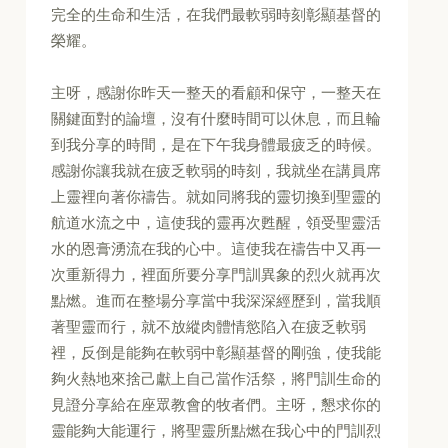
完全的生命和生活，在我們最軟弱時刻彰顯基督的
榮耀。
主呀，感謝你昨天一整天的看顧和保守，一整天在
關鍵面對的論壇，沒有什麼時間可以休息，而且輪
到我分享的時間，是在下午我身體最疲乏的時候。
感謝你讓我就在疲乏軟弱的時刻，我就坐在講員席
上靈裡向著你禱告。就如同將我的靈切換到聖靈的
航道水流之中，這使我的靈再次甦醒，領受聖靈活
水的恩膏湧流在我的心中。這使我在禱告中又再一
次重新得力，裡面所要分享門訓異象的烈火就再次
點燃。進而在整場分享當中我深深經歷到，當我順
著聖靈而行，就不放縱肉體情慾陷入在疲乏軟弱
裡，反倒是能夠在軟弱中彰顯基督的剛強，使我能
夠火熱地來捨己獻上自己當作活祭，將門訓生命的
見證分享給在座眾教會的牧者們。主呀，懇求你的
靈能夠大能運行，將聖靈所點燃在我心中的門訓烈