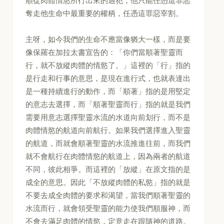
順從肉體情慾所行出來的過犯，他只能任憑這罪惡
奪走他生命中最重要的權柄，任憑這罪惡宰割。
主呀，如今我們的生命不應當像猶大一樣，而是要
像保羅在加拉太書宣告的：「你們當順著聖靈而
行，就不放縱肉體的情慾了。」這裡的「行」指的
是行走和行事的意思，是現在進行式，也就表達出
是一種持續進行的動作，而「順著」指的是用堅定
的意志去選擇，而「順著聖靈而行」指的就是我們
需要用意志選擇聖靈水流的水道向前划行，而不是
肉體情慾的航道向前航行。如果我們選擇進入聖靈
的航道，而就會順著聖靈的水流推進往前，而我們
就不會航行在肉體情慾的航道上，因為兩者的航道
不同，彼此相爭。而這裡的「放縱」在原文指的是
成全的意思。因此「不放縱肉體的私慾」指的就是
不要去成全肉體的要求和渴望，當我們順著聖靈的
水流而行，就會領受聖靈的能力使我們順服神，而
不會去滿足肉體的情慾，定意走在跟隨神的道路。