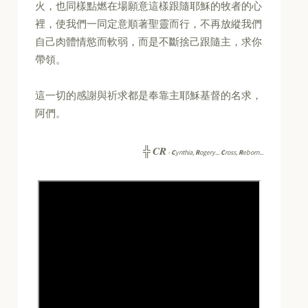
火，也同樣點燃在場願意這樣跟隨耶穌的牧者的心
裡，使我們一同定意順著聖靈而行，不再放縱我們
自己肉體情慾而軟弱，而是不斷捨己跟隨主，求你
帶領。
這一切的感謝與祈求都是奉靠主耶穌基督的名求，
阿們。
CR
╬
-
C
ynthia,
R
ogery...
C
ross,
R
eborn...