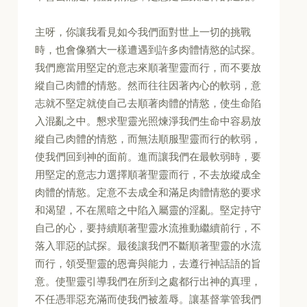
主呀，你讓我看見如今我們面對世上一切的挑戰
時，也會像猶大一樣遭遇到許多肉體情慾的試探。
我們應當用堅定的意志來順著聖靈而行，而不要放
縱自己肉體的情慾。然而往往因著內心的軟弱，意
志就不堅定就使自己去順著肉體的情慾，使生命陷
入混亂之中。懇求聖靈光照煉淨我們生命中容易放
縱自己肉體的情慾，而無法順服聖靈而行的軟弱，
使我們回到神的面前。進而讓我們在最軟弱時，要
用堅定的意志力選擇順著聖靈而行，不去放縱成全
肉體的情慾。定意不去成全和滿足肉體情慾的要求
和渴望，不在黑暗之中陷入屬靈的淫亂。堅定持守
自己的心，要持續順著聖靈水流推動繼續前行，不
落入罪惡的試探。最後讓我們不斷順著聖靈的水流
而行，領受聖靈的恩膏與能力，去遵行神話語的旨
意。使聖靈引導我們在所到之處都行出神的真理，
不任憑罪惡充滿而使我們被羞辱。讓基督掌管我們