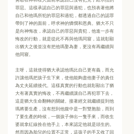
罪惡。這樣承認自己的罪惡與過犯，也預表著他將
自己和他瑪所犯的罪惡和過犯，都透過自己的認罪
帶到了神的面前，呼求神的憐憫和恩典。猶大不只
是向神悔改，承認自己的罪惡與貴犯，他進一步有
悔改的行動，就是從此不再與他瑪同寢，這就彰顯
出猶大之後並沒有把他瑪娶為妻，更沒有再繼續與
他同寢。
主呀，這就使得猶大承認他瑪比自己更有義，而允
許讓他瑪把孩子生下來，使他能夠盡他妻子的責任
為丈夫延續後代。這樣真實的行動也就彰顯出了猶
大有著真實的悔改，不再繼續讓自己再犯罪下去，
這是猶大生命翻轉的關鍵。接著經文就繼續提到他
瑪將要生產，沒有想到他腹中是一對雙胞胎，而到
了要生產的時候，一個孩子伸出一隻手來，而收生
婆就拿紅線拴在他手上，本來認定他就是頭生的。
然而因為胎兒的位置不正常，這孩子的手又收了回