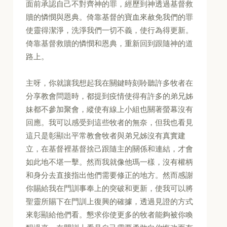
面前承認自己不對齊神的罪，經歷到神透過基督救
贖的憐憫與恩典。倚靠基督的寶血來赦免我們的罪
使靈得潔淨，洗淨我們一切不義，使行為得更新。
倚靠基督救贖的憐憫和恩典，重新回到跟隨神的道
路上。
主呀，你就讓我想起我在關鍵時刻聆聽許多牧者在
分享教會問題時，都提到疫情使得有許多的弟兄姊
妹都不參加聚會，縱使有線上小組也關著螢幕沒有
回應。我可以感受到這些牧者的無奈，但我也看見
這只是彰顯出平常教會牧者與弟兄姊沒有真實建
立，在基督裡基督捨己跟隨主的關係和連結，才會
如此地不堪一擊。然而我就像他瑪一樣，沒有權柄
和身分去直接指出他們需要修正的地方。然而感謝
你賜給我在門訓事奉上的突破和更新，使我可以將
聖靈所賜下在門訓上復興的確據，透過見證的方式
來彰顯給他們看。懇求你使更多的牧者能夠被你喚