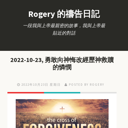
Rogery 的禱告日記
一段我與上帝最親密的故事，我與上帝最
貼近的對話
2022-10-23, 勇敢向神悔改經歷神救贖
的憐憫
2022年10月23日 星期日
POSTED BY ROGERY