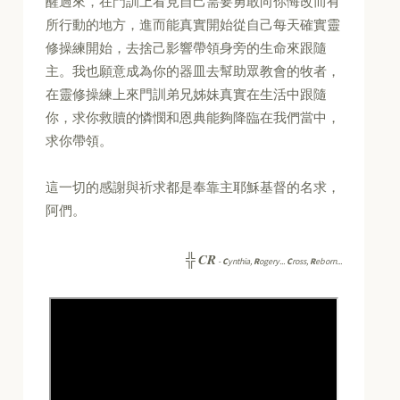
醒過來，在門訓上看見自己需要勇敢向你悔改而有
所行動的地方，進而能真實開始從自己每天確實靈
修操練開始，去捨己影響帶領身旁的生命來跟隨
主。我也願意成為你的器皿去幫助眾教會的牧者，
在靈修操練上來門訓弟兄姊妹真實在生活中跟隨
你，求你救贖的憐憫和恩典能夠降臨在我們當中，
求你帶領。
這一切的感謝與祈求都是奉靠主耶穌基督的名求，
阿們。
CR
╬
-
C
ynthia,
R
ogery...
C
ross,
R
eborn...