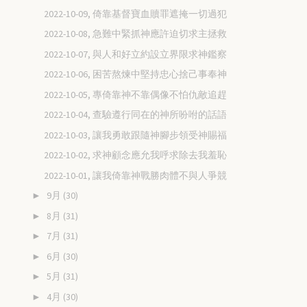
2022-10-09, 倚靠基督寶血贖罪遮掩一切過犯
2022-10-08, 急難中緊抓神應許迫切求主拯救
2022-10-07, 與人和好立約設立界限求神鑑察
2022-10-06, 困苦熬煉中堅持忠心捨己事奉神
2022-10-05, 專倚靠神不靠偶像不怕仇敵追趕
2022-10-04, 查驗遵行同在的神所吩咐的話語
2022-10-03, 讓我勇敢跟隨神腳步領受神賜福
2022-10-02, 求神顧念應允我呼求除去我羞恥
2022-10-01, 讓我倚靠神戰勝肉體不與人爭競
9月
(30)
►
8月
(31)
►
7月
(31)
►
6月
(30)
►
5月
(31)
►
4月
(30)
►