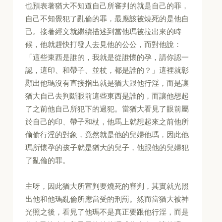
也預表著猶大不知道自己所審判的就是自己的罪，
自己不知覺犯了亂倫的罪，最應該被燒死的是他自
己。接著經文就繼續描述到當他瑪被拉出來的時
候，他就趕快打發人去見他的公公，而對他說：
「這些東西是誰的，我就是從誰懷的孕，請你認一
認，這印、和帶子、並杖，都是誰的？」這裡就彰
顯出他瑪沒有直接指出就是猶大跟他行淫，而是讓
猶大自己去判斷眼前這些東西是誰的，而讓他想起
了之前他自己所犯下的過犯。當猶大看見了眼前屬
於自己的印、帶子和杖，他馬上就想起來之前他所
偷偷行淫的對象，竟然就是他的兒婦他瑪，因此他
瑪所懷孕的孩子就是猶大的兒子，他跟他的兒婦犯
了亂倫的罪。
主呀，因此猶大所宣判要燒死的審判，其實就光照
出他和他瑪亂倫所應當受的刑罰。然而當猶大被神
光照之後，看見了他瑪不是真正要跟他行淫，而是