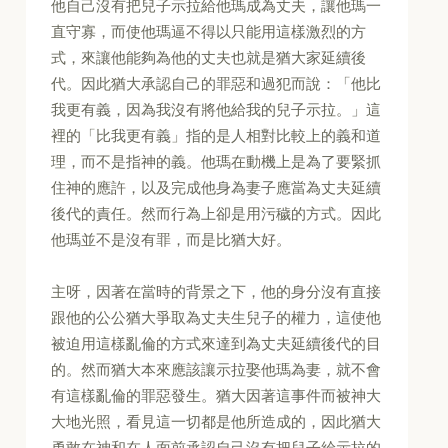
他自己沒有把兒子示拉給他瑪成為丈夫，讓他瑪一
直守寡，而使他瑪逼不得以只能用這樣激烈的方
式，來讓他能夠為他的丈夫也就是猶大家延續後
代。因此猶大承認自己的罪惡和過犯而說：「他比
我更有義，因為我沒有將他給我的兒子示拉。」這
裡的「比我更有義」指的是人相對比較上的義和道
理，而不是指神的義。他瑪在動機上是為了要緊抓
住神的應許，以及完成他身為妻子應當為丈夫延續
後代的責任。然而行為上卻是用污穢的方式。因此
他瑪並不是沒有罪，而是比猶大好。
主呀，因著在當時的背景之下，他的身分沒有直接
跟他的公公猶大爭取為丈夫生兒子的權力，這使他
被迫用這樣亂倫的方式來達到為丈夫延續後代的目
的。然而猶大本來應該讓示拉娶他瑪為妻，就不會
有這樣亂倫的罪惡發生。猶大因著這事件而被神大
大地光照，看見這一切都是他所造成的，因此猶大
勇敢在神和在人面前承認自己沒有把兒子給示拉的