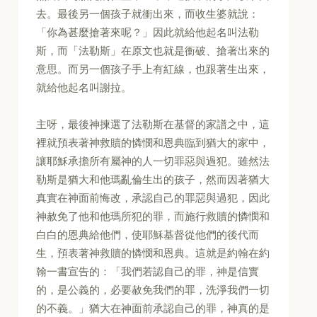
去。最後另一個孩子就衝出來，而收生婆就說：
「你為甚麼搶著來呢？」因此就給他起名叫法勒
斯，而「法勒斯」在原文也就是衝破、搶著出來的
意思。而另一個孩子手上有紅線，也跟著生出來，
就給他起名叫謝拉。
主呀，最後神揀選了法勒斯在基督的家譜之中，這
裡就預表著神救贖的憐憫和恩典臨到猶大的家中，
讓耶穌承擔所有屬神的人一切罪惡與過犯。雖然法
勒斯是猶大和他瑪亂倫生出的孩子，然而因著猶大
真實在神面前悔改，承認自己的罪惡與過犯，因此
神赦免了他和他瑪所犯的罪，而施行救贖的憐憫和
白白的恩典給他們，使耶穌基督從他們的後代而
生，預表著神救贖的憐憫和恩典。這就是約翰在約
翰一書宣告的：「我們若認自己的罪，神是信實
的，是公義的，必要赦免我們的罪，洗淨我們一切
的不義。」猶大在神面前承認自己的罪，神真的是