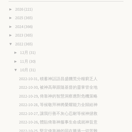
2026
(221)
►
2025
(365)
►
2024
(366)
►
2023
(365)
►
2022
(365)
▼
12月
(31)
►
11月
(30)
►
10月
(31)
▼
2022-10-31, 積蓄神話語昌盛饑荒分糧窮乏人
2022-10-30, 被神高舉跟隨基督的靈掌管全地
2022-10-29, 倚靠神的智慧洞察應對危機策略
2022-10-28, 等候敬拜神將榮耀能力全歸給神
2022-10-27, 讓我行善不灰心忍耐等候神拯救
2022-10-26, 體貼倚靠神服事生命成就神旨意
2022-10-25, 堅定倚靠神的同在勝過一切苦難