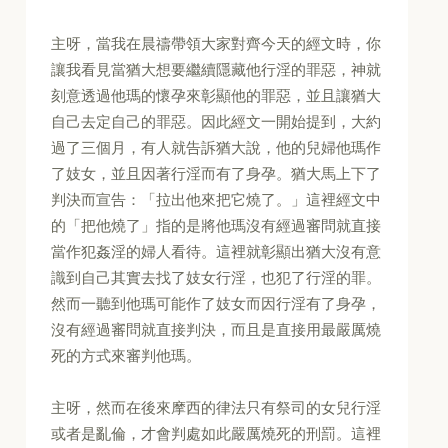
主呀，當我在晨禱帶領大家對齊今天的經文時，你
讓我看見當猶大想要繼續隱藏他行淫的罪惡，神就
刻意透過他瑪的懷孕來彰顯他的罪惡，並且讓猶大
自己去定自己的罪惡。因此經文一開始提到，大約
過了三個月，有人就告訴猶大說，他的兒婦他瑪作
了妓女，並且因著行淫而有了身孕。猶大馬上下了
判決而宣告：「拉出他來把它燒了。」這裡經文中
的「把他燒了」指的是將他瑪沒有經過審問就直接
當作犯姦淫的婦人看待。這裡就彰顯出猶大沒有意
識到自己其實去找了妓女行淫，也犯了行淫的罪。
然而一聽到他瑪可能作了妓女而因行淫有了身孕，
沒有經過審問就直接判決，而且是直接用最嚴厲燒
死的方式來審判他瑪。
主呀，然而在後來摩西的律法只有祭司的女兒行淫
或者是亂倫，才會判處如此嚴厲燒死的刑罰。這裡