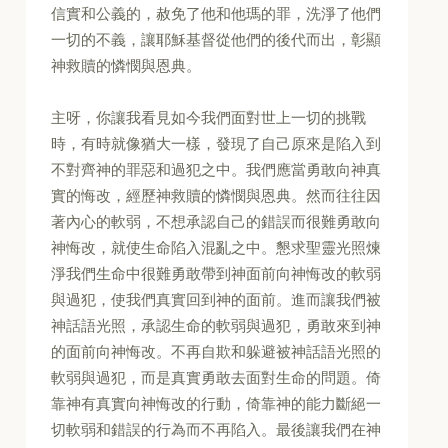
信實和公義的，赦免了他和他瑪的罪，洗淨了他們
一切的不義，讓耶穌基督從他們的後代而出，彰顯
神救贖的憐憫與恩典。
主呀，你讓我看見如今我們面對世上一切的挑戰
時，有時就像猶大一樣，發現了自己原來是陷入到
不對齊神的罪惡和過犯之中。我們應當勇敢向神真
實的悔改，經歷神救贖的憐憫與恩典。然而往往因
著內心的軟弱，不想承認自己的錯誤而很難勇敢向
神悔改，就使生命陷入混亂之中。懇求聖靈光照煉
淨我們生命中很難勇敢帶到神面前向神悔改的軟弱
與過犯，使我們真實回到神的面前。進而讓我們被
神話語光照，承認生命的軟弱與過犯，勇敢來到神
的面前向神悔改。不再自欺和躲避被神話語光照的
軟弱與過犯，而是真實勇敢去面對生命的問題。倚
靠神有真實向神悔改的行動，倚靠神的能力斷絕一
切軟弱和錯誤的行為而不再陷入。最後讓我們在神