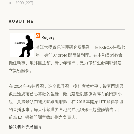
2009
(227)
►
AOBUT ME
Rogery
淡江大學資訊管理研究所畢業，在 KKBOX 任職七
年，擔任 Android 開發部副理。在中和長老教會
擔任執事、敬拜團主領、青少年輔導，致力帶領生命與耶穌建
立親密關係。
在 2014 年被神呼召走進全職呼召，擔任宣教幹事，帶著門訓異
象走進憑著信心募款的生活，致力建造以關係為導向的門訓小
組，真實帶領門徒火熱跟隨耶穌。在 2016 年開始 LDT 晨禱祭壇
的直播服事，每天帶領世界各地的弟兄姊妹一起靈修禱告，目
前為 LDT 領袖門訓宣教計劃之負責人。
檢視我的完整簡介