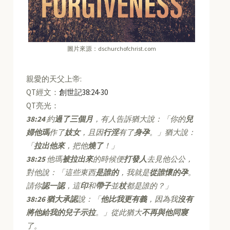
圖片來源：dschurchofchrist.com
親愛的天父上帝:
QT經文：
創世記38:24-30
QT亮光：
38:24
約
過了三個月
，有人告訴猶大說：「你的
兒
婦他瑪
作了
妓女
，且因
行淫
有了
身孕
。」猶大說：
「
拉出他來
，把他
燒了
！」
38:25
他瑪
被拉出來
的時候便
打發人
去見他公公，
對他說：「這些東西
是誰的
，我就是
從誰懷的孕
。
請你
認一認
，這
印
和
帶子
並
杖
都是誰的？」
38:26
猶大承認
說：「
他比我更有義
，因為我
沒有
將他給我的兒子示拉
。」從此猶大
不再與他同寢
了。