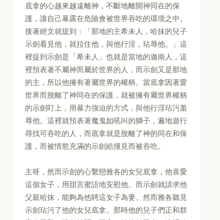
底拿的心越來越遠離神，不斷地離開神同在的保
護，讓自己暴露在危險會被世界吞吃的環境之中。
接著經文就提到：「那地的主希未人，哈抹的兒子
示劍看見他，就拉住他，與他行淫，玷辱他。」這
裡提到示劍是「希未人」也就是當地的迦南人，這
裡預表著不屬神而屬於世界的人，而示劍又是那地
的主，所以他擁有著屬世界的權柄。當底拿因著愛
世界而脫離了神同在的保護，就被擁有屬世界權柄
的示劍盯上，用暴力強迫的方式，與他行淫玷污羞
辱他。這裡就預表著魔鬼如吼叫的獅子，遍地遊行
尋找可吞吃的人，而底拿就是脫離了神的同在和保
護，而被情慾充滿的示劍給撞見而被吞吃。
主呀，然而示劍的心繫戀雅各的女兒底拿，他喜愛
這個女子，用甜言蜜語地安慰他。而示劍就請求他
父親哈抹，能夠為他聘這女子為妻。然而雅各聽見
示劍玷污了他的女兒底拿。那時他的兒子們正和群