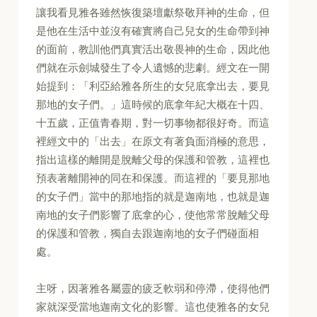
讓我看見雅各雖然恢復築壇獻祭敬拜神的生命，但
是他在生活中並沒有確實將自己兒女的生命帶到神
的面前，教訓他們真實活出敬畏神的生命，因此他
們就在示劍城發生了令人遺憾的悲劇。經文在一開
始提到：「利亞給雅各所生的女兒底拿出去，要見
那地的女子們。」這時候的底拿年紀大概在十四、
十五歲，正值青春期，對一切事物都很好奇。而這
裡經文中的「出去」在原文有著負面消極的意思，
指出這樣的離開是脫離父母的保護和管教，這裡也
預表著離開神的同在和保護。而這裡的「要見那地
的女子們」當中的那地指的就是迦南地，也就是迦
南地的女子們影響了底拿的心，使他常常脫離父母
的保護和管教，獨自去跟迦南地的女子們碰面相
處。
主呀，因著雅各屬靈的疲乏軟弱和停滯，使得他們
家就深受當地迦南文化的影響。這也使雅各的女兒