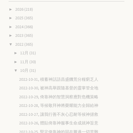
2026
(218)
►
2025
(365)
►
2024
(366)
►
2023
(365)
►
2022
(365)
▼
12月
(31)
►
11月
(30)
►
10月
(31)
▼
2022-10-31, 積蓄神話語昌盛饑荒分糧窮乏人
2022-10-30, 被神高舉跟隨基督的靈掌管全地
2022-10-29, 倚靠神的智慧洞察應對危機策略
2022-10-28, 等候敬拜神將榮耀能力全歸給神
2022-10-27, 讓我行善不灰心忍耐等候神拯救
2022-10-26, 體貼倚靠神服事生命成就神旨意
2022-10-25, 堅定倚靠神的同在勝過一切苦難