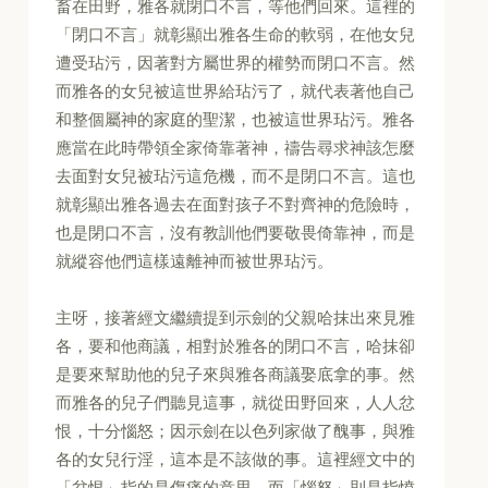
畜在田野，雅各就閉口不言，等他們回來。這裡的
「閉口不言」就彰顯出雅各生命的軟弱，在他女兒
遭受玷污，因著對方屬世界的權勢而閉口不言。然
而雅各的女兒被這世界給玷污了，就代表著他自己
和整個屬神的家庭的聖潔，也被這世界玷污。雅各
應當在此時帶領全家倚靠著神，禱告尋求神該怎麼
去面對女兒被玷污這危機，而不是閉口不言。這也
就彰顯出雅各過去在面對孩子不對齊神的危險時，
也是閉口不言，沒有教訓他們要敬畏倚靠神，而是
就縱容他們這樣遠離神而被世界玷污。
主呀，接著經文繼續提到示劍的父親哈抹出來見雅
各，要和他商議，相對於雅各的閉口不言，哈抹卻
是要來幫助他的兒子來與雅各商議娶底拿的事。然
而雅各的兒子們聽見這事，就從田野回來，人人忿
恨，十分惱怒；因示劍在以色列家做了醜事，與雅
各的女兒行淫，這本是不該做的事。這裡經文中的
「忿恨」指的是傷痛的意思，而「惱怒」則是指憤