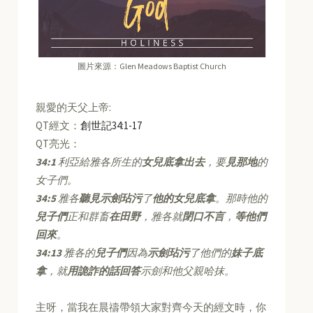
圖片來源：Glen Meadows Baptist Church
親愛的天父上帝:
QT經文：
創世記34:1-17
QT亮光：
34:1
利亞給雅各所生的
女兒底拿出去
，要
見那地
的
女子們。
34:5
雅各
聽見示劍玷污
了
他的女兒底拿
。那時他的
兒子們
正和群畜
在田野
，雅各就
閉口不言
，
等他們
回來
。
34:13
雅各的
兒子們
因為
示劍玷污
了他們的
妹子底
拿
，就
用詭詐的話回答
示劍和他父親哈抹。
主呀，當我在晨禱帶領大家對齊今天的經文時，你