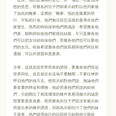
怒的意思，而雅各的兒子們因著示劍對以色列家做
了如此的醜事，這裡的「醜事」指的是嚴重的罪
行，可恥的行為。他們無法容忍這樣的羞辱在他們
家發生。然而此時哈抹和他們商議說：希望雅各他
們家，能夠與哈抹他們家彼此結親，不只是雅各他
們可以把女兒給哈抹他們，而雅各他們也可以娶他
們的女兒。哈抹希望雅各他們就長期與他們同住和
通婚，可以作買賣和置產業。
主呀，這就是從世界而來的誘惑，要雅各他們與這
世界同化，並且就住在這地不要離開，不要往神所
呼召他們的地方去。然而示劍對他們說，無論他們
要多重的聘金和禮物，他必照著他們所說的給他
們，示劍開出了相當優渥的條件來展現極大的誠意
想要娶底拿為妻。然而雅各的兒子們並沒有被示劍
所提出來的條件誘惑，但因為示劍玷污了他們的妹
子底拿，他們就用詭詐的話回答示劍和他父親哈