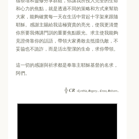
禱祭壇和靈修分享群組，你讓我所投入完全的生命
和心力的焦點，就是透過不同的策略和方式來幫助
大家，能夠確實每一天在生活中背起十字架來跟隨
耶穌。感謝主賜給我這極寶貴的亮光，使我更清楚
你所要我傳講門訓的重要焦點眼光。求主使我能夠
見證倚靠你的話語，帶領大家勇敢去抵擋仇敵，不
妥協也不詭詐，而是活出聖潔的生命，求你帶領。
這一切的感謝與祈求都是奉靠主耶穌基督的名求，
阿們。
CR
╬
-
C
ynthia,
R
ogery...
C
ross,
R
eborn...