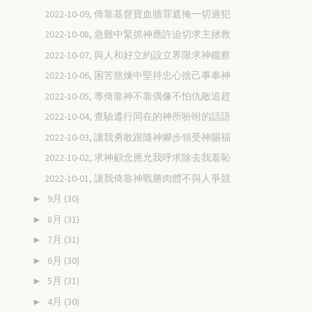
2022-10-09, 倚靠基督寶血贖罪遮掩一切過犯
2022-10-08, 急難中緊抓神應許迫切求主拯救
2022-10-07, 與人和好立約設立界限求神鑑察
2022-10-06, 困苦熬煉中堅持忠心捨己事奉神
2022-10-05, 專倚靠神不靠偶像不怕仇敵追趕
2022-10-04, 查驗遵行同在的神所吩咐的話語
2022-10-03, 讓我勇敢跟隨神腳步領受神賜福
2022-10-02, 求神顧念應允我呼求除去我羞恥
2022-10-01, 讓我倚靠神戰勝肉體不與人爭競
9月
(30)
►
8月
(31)
►
7月
(31)
►
6月
(30)
►
5月
(31)
►
4月
(30)
►