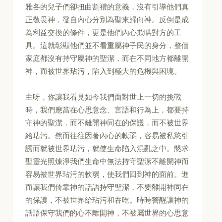
雅各的兒子們卻扭曲割禮的意義，沒有引導他們真
正敬畏神，發自內心分別為聖來歸向神。反倒是成
為利益交換的條件，更是他們內心欺哄對方的工
具。這就彰顯他們並不看重屬神子民的身分，整個
家庭都沒有持守屬神的聖潔，而在不同地方都離開
神，而被世界玷污，陷入到極大的危機與困境。
主呀，你讓我看見如今我們面對世上一切的挑戰
時，我們應當在心思意念、言語和行為上，都要持
守神的聖潔，而不離開神同在的保護，而不被世界
給玷污。然而往往因著內心的軟弱，容易被私慾引
誘而就被世界玷污，就使生命陷入混亂之中。懇求
聖靈光照煉淨我們生命中無法持守聖潔不離開神而
容易被世界玷污的軟弱，使我們回到神的面前。進
而讓我們倚靠神的話語持守聖潔，不要離開神同在
的保護，不被世界給玷污和吞吃。時時警醒讓神的
話語保守我們的心不離開神，不被屬世界的心思意