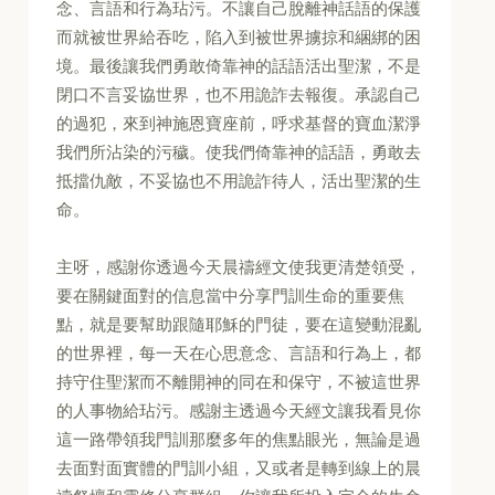
念、言語和行為玷污。不讓自己脫離神話語的保護
而就被世界給吞吃，陷入到被世界擄掠和綑綁的困
境。最後讓我們勇敢倚靠神的話語活出聖潔，不是
閉口不言妥協世界，也不用詭詐去報復。承認自己
的過犯，來到神施恩寶座前，呼求基督的寶血潔淨
我們所沾染的污穢。使我們倚靠神的話語，勇敢去
抵擋仇敵，不妥協也不用詭詐待人，活出聖潔的生
命。
主呀，感謝你透過今天晨禱經文使我更清楚領受，
要在關鍵面對的信息當中分享門訓生命的重要焦
點，就是要幫助跟隨耶穌的門徒，要在這變動混亂
的世界裡，每一天在心思意念、言語和行為上，都
持守住聖潔而不離開神的同在和保守，不被這世界
的人事物給玷污。感謝主透過今天經文讓我看見你
這一路帶領我門訓那麼多年的焦點眼光，無論是過
去面對面實體的門訓小組，又或者是轉到線上的晨