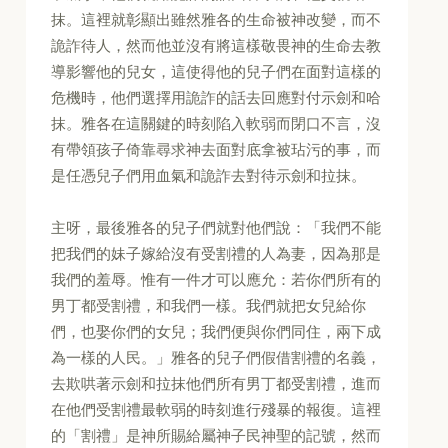
抹。這裡就彰顯出雖然雅各的生命被神改變，而不
詭詐待人，然而他並沒有將這樣敬畏神的生命去教
導影響他的兒女，這使得他的兒子們在面對這樣的
危機時，他們選擇用詭詐的話去回應對付示劍和哈
抹。雅各在這關鍵的時刻陷入軟弱而閉口不言，沒
有帶領孩子倚靠尋求神去面對底拿被玷污的事，而
是任憑兒子們用血氣和詭詐去對待示劍和拉抹。
主呀，最後雅各的兒子們就對他們說：「我們不能
把我們的妹子嫁給沒有受割禮的人為妻，因為那是
我們的羞辱。惟有一件才可以應允：若你們所有的
男丁都受割禮，和我們一樣。我們就把女兒給你
們，也娶你們的女兒；我們便與你們同住，兩下成
為一樣的人民。」雅各的兒子們假借割禮的名義，
去欺哄著示劍和拉抹他們所有男丁都受割禮，進而
在他們受割禮最軟弱的時刻進行殘暴的報復。這裡
的「割禮」是神所賜給屬神子民神聖的記號，然而