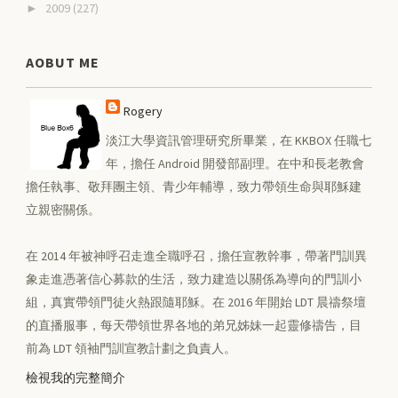
2009
(227)
►
AOBUT ME
Rogery
淡江大學資訊管理研究所畢業，在 KKBOX 任職七
年，擔任 Android 開發部副理。在中和長老教會
擔任執事、敬拜團主領、青少年輔導，致力帶領生命與耶穌建
立親密關係。
在 2014 年被神呼召走進全職呼召，擔任宣教幹事，帶著門訓異
象走進憑著信心募款的生活，致力建造以關係為導向的門訓小
組，真實帶領門徒火熱跟隨耶穌。在 2016 年開始 LDT 晨禱祭壇
的直播服事，每天帶領世界各地的弟兄姊妹一起靈修禱告，目
前為 LDT 領袖門訓宣教計劃之負責人。
檢視我的完整簡介