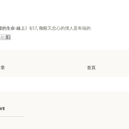
潑的生命-線上》
8/17, 儆醒又忠心的僕人是有福的
文章
首頁
VE