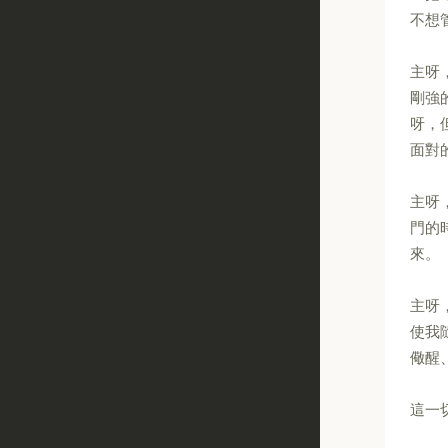
不想
主呀
剛強
呀，
面對
主呀
門的
來。
主呀
使我
儆醒
這一