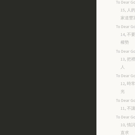
To Dear Go
15, 
家道豐
To Dear Go
14, 
權勢
To Dear Go
13, 
人
To Dear Go
12, 
光
To Dear Go
11, 
To Dear Go
10, 
直求