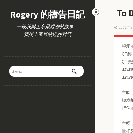
To
Rogery 的禱告日記
一段我與上帝最親密的故事，
2012年
我與上帝最貼近的對話
親愛
QT
QT
12:35
12:36
主呀
模糊
行你
主呀
量把