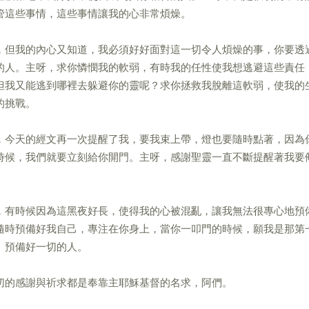
管這些事情，這些事情讓我的心非常煩燥。
，但我的內心又知道，我必須好好面對這一切令人煩燥的事，你要透
的人。主呀，求你憐憫我的軟弱，有時我的任性使我想逃避這些責任
但我又能逃到哪裡去躲避你的靈呢？求你拯救我脫離這軟弱，使我的
的挑戰。
，今天的經文再一次提醒了我，要我束上帶，燈也要隨時點著，因為
時候，我們就要立刻給你開門。主呀，感謝聖靈一直不斷提醒著我要
，有時候因為這黑夜好長，使得我的心被混亂，讓我無法很專心地預
隨時預備好我自己，專注在你身上，當你一叩門的時候，願我是那第
、預備好一切的人。
切的感謝與祈求都是奉靠主耶穌基督的名求，阿們。