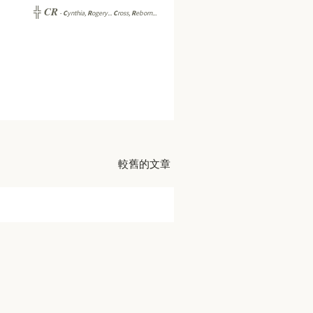
CR
╬
-
C
ynthia,
R
ogery...
C
ross,
R
eborn...
較舊的文章