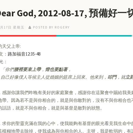
 Dear God, 2012-08-17, 預
8月17日 星期五
POSTED BY ROGERY
的天父上帝:
經文：
路加福音12:35-48
亮光：
「你們
腰裡要束上帶
，
燈也要點著
，
自己好像僕人等候主人從婚姻的筵席上回來。他來到，
叩門
，就
立
，感謝你讓我們昨晚有美好的家庭聚會，感謝你在這聚會中賜給我美
地帶。因為若不是與你相合的，就是與你敵對的，沒有不與你相合也
的話語，就是不與你相合，就是與基督是敵對的狀態。
，求你的聖靈充滿在我的心中，使我能夠有基督的眼光看見我生命中
這模糊地帶去除掉，使我成為與你相合的人。主呀，我是軟弱的，有