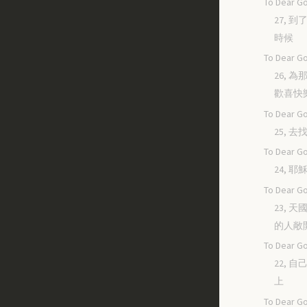
To Dear Go
27, 
時候
To Dear Go
26, 
歡喜快
To Dear Go
25, 
To Dear Go
24, 
To Dear Go
23, 
的人敞
To Dear Go
22, 
上
To Dear Go