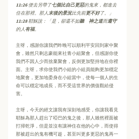
11:26
便去另帶了
七個比自己更惡
的鬼來，都進去
住在那裡。那人
末後的景況
比先前
更不好
了。」
11:28
耶穌說：「是，卻還不如
聽 神之道
而
遵守
的人
有福
。
主呀，感謝你讓我們昨晚可以順利平安回到家中聚
會，雖然只剩志豪能來社青小組聚會，但感謝你使
我們不因人少而捨棄聚會，反倒更加堅持地在你裡
面。主呀，求你使我們小組的小組員能夠更加穩定
地聚會，更加地委身在小組當中，使每一個人的生
命可以穩定地成長，而不受這世界的價值觀給侵
害。
主呀，今天的經文讓我有深刻地感受，你讓我看見
耶穌為那人趕出了啞巴的鬼之後，那人雖然裡面被
打掃乾淨，但是並沒有讓神住在他的心中，而使得
那被趕出的鬼有機可趁，甚至叫更多更惡的鬼再一