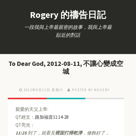
Rogery 的禱告日記
一段我與上帝最親密的故事，我與上帝最
貼近的對話
To Dear God, 2012-08-11, 不讓心變成空
城
2012年8月11日 星期六
POSTED BY ROGERY
親愛的天父上帝:
QT經文：
路加福音11:14-28
QT亮光：
11:25
到了，就看見
裡面打掃乾淨
，修飾好了，