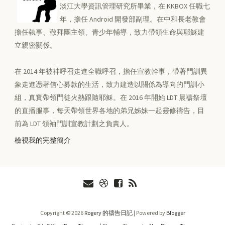
淡江大學資訊管理研究所畢業，在 KKBOX 任職七
年，擔任 Android 開發部副理。在中和長老教會
擔任執事、敬拜團主領、青少年輔導，致力帶領生命與耶穌建
立親密關係。
在 2014 年被神呼召走進全職呼召，擔任宣教幹事，帶著門訓異
象走進憑著信心募款的生活，致力建造以關係為導向的門訓小
組，真實帶領門徒火熱跟隨耶穌。在 2016 年開始 LDT 晨禱祭壇
的直播服事，每天帶領世界各地的弟兄姊妹一起靈修禱告，目
前為 LDT 領袖門訓宣教計劃之負責人。
檢視我的完整簡介
Copyright ©
2026
Rogery 的禱告日記
| Powered by
Blogger