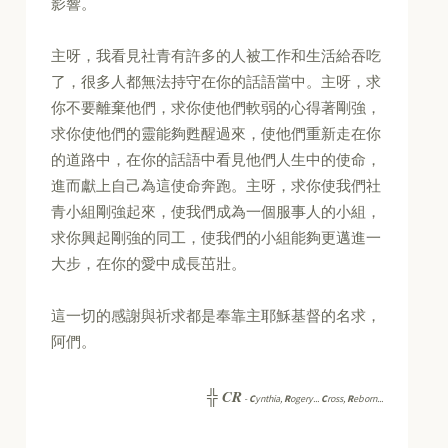
影響。
主呀，我看見社青有許多的人被工作和生活給吞吃
了，很多人都無法持守在你的話語當中。主呀，求
你不要離棄他們，求你使他們軟弱的心得著剛強，
求你使他們的靈能夠甦醒過來，使他們重新走在你
的道路中，在你的話語中看見他們人生中的使命，
進而獻上自己為這使命奔跑。主呀，求你使我們社
青小組剛強起來，使我們成為一個服事人的小組，
求你興起剛強的同工，使我們的小組能夠更邁進一
大步，在你的愛中成長茁壯。
這一切的感謝與祈求都是奉靠主耶穌基督的名求，
阿們。
CR
╬
-
C
ynthia,
R
ogery...
C
ross,
R
eborn...