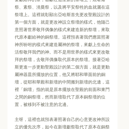
祭、素祭、澆奠祭，以及將平安祭牲的血就灑在這
祭壇上。這裡就彰顯出亞哈斯首先更改聖殿設計的
第一個方面，就是更改神設立祭壇的樣式，他隨己
意照著世界敬拜偶像的樣式來建造新的祭壇，來取
代原本獻給神的銅祭壇。這裡預表著我們應當照著
神所吩咐的樣式來建造屬神的祭壇，來獻上生命的
活祭敬拜我們的神。而不是用世界的樣式來更改敬
拜的祭壇，去敬拜偶像取代原本的祭壇。接著亞哈
斯更進一步更動聖殿設計的第二個方面，就是更動
屬神器皿所擺放的位置，他又將耶和華面前的銅
壇，從耶和華殿和新壇的中間搬到新壇的北邊，這
裡「銅壇」指的就是原本擺放在聖殿的前面和東門
之間的銅祭壇，然而新壇取代了原本銅祭壇的位
置，被移到不被注意的北邊。
主呀，這裡也就預表著照著自己的心意更改神所設
立的優先次序，如今在新壇獻祭取代了原本在銅祭