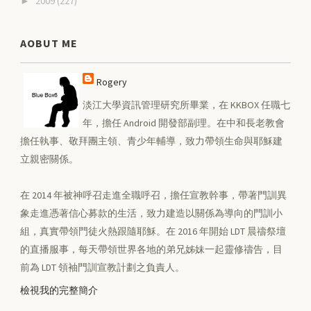
2009
(227)
►
AOBUT ME
Rogery
淡江大學資訊管理研究所畢業，在 KKBOX 任職七
年，擔任 Android 開發部副理。在中和長老教會
擔任執事、敬拜團主領、青少年輔導，致力帶領生命與耶穌建
立親密關係。
在 2014 年被神呼召走進全職呼召，擔任宣教幹事，帶著門訓異
象走進憑著信心募款的生活，致力建造以關係為導向的門訓小
組，真實帶領門徒火熱跟隨耶穌。在 2016 年開始 LDT 晨禱祭壇
的直播服事，每天帶領世界各地的弟兄姊妹一起靈修禱告，目
前為 LDT 領袖門訓宣教計劃之負責人。
檢視我的完整簡介