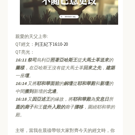
親愛的天父上帝:
QT經文：
列王紀下16:10-20
QT亮光：
16:11
祭司
烏利亞
照著亞哈斯王
從
大馬士革送來
的
圖樣
，在亞哈斯王沒有從大馬士革
回來之先
，
建築
一座
壇
。
16:14
又將
耶和華面前
的
銅壇
從
耶和華殿
和
新壇
的
中間
搬到
新壇的
北邊
。
16:18
又
因亞述王
的緣故，將
耶和華殿
為
安息日
所
蓋的廊子
和王
從外入殿的
廊子
挪移
，圍繞耶和華的
殿。
主呀，當我在晨禱帶領大家對齊今天的經文時，你