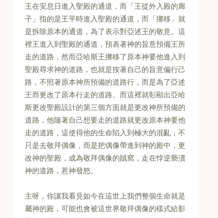
王在安息日進入聖殿的通道，而「王從外入殿的廊
子」指的是王平時進入聖殿的通道，而「挪移」就
是拆除原本的通道，為了表示對亞述王的敬意。這
裡王進入到聖殿的通道，預表著神的旨意預備王所
走的道路，然而亞哈斯王挪移了原本神要他進入到
聖殿尋求神的道路，也就是按著自己的旨意偏行己
路，不照著原本神所預備的道路行，而是為了亞述
王而更改了原本行走的道路。而這裡就彰顯出亞哈
斯更改聖殿設計的第三個方面就是更改神所預備的
道路，他隨著自己想要走的道路就更改原本神要他
走的道路，這使得他的生命陷入到極大的混亂，不
只是去敬拜偶像，而是把偶像帶進到神的殿中，更
改神的聖殿，成為敬拜偶像的賊窩，走在悖逆褻瀆
神的道路，惹神發怒。
主呀，你讓我看見如今在這世上我們整個生命就是
屬神的殿，可能也會被這世界敬拜偶像的樣式給影