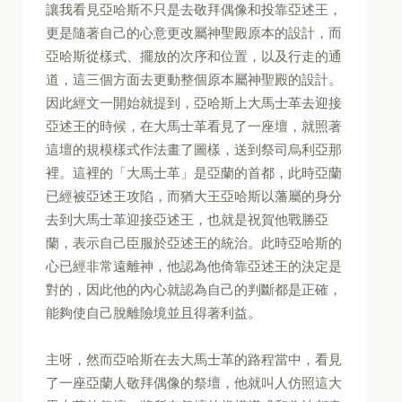
讓我看見亞哈斯不只是去敬拜偶像和投靠亞述王，
更是隨著自己的心意更改屬神聖殿原本的設計，而
亞哈斯從樣式、擺放的次序和位置，以及行走的通
道，這三個方面去更動整個原本屬神聖殿的設計。
因此經文一開始就提到，亞哈斯上大馬士革去迎接
亞述王的時候，在大馬士革看見了一座壇，就照著
這壇的規模樣式作法畫了圖樣，送到祭司烏利亞那
裡。這裡的「大馬士革」是亞蘭的首都，此時亞蘭
已經被亞述王攻陷，而猶大王亞哈斯以藩屬的身分
去到大馬士革迎接亞述王，也就是祝賀他戰勝亞
蘭，表示自己臣服於亞述王的統治。此時亞哈斯的
心已經非常遠離神，他認為他倚靠亞述王的決定是
對的，因此他的內心就認為自己的判斷都是正確，
能夠使自己脫離險境並且得著利益。
主呀，然而亞哈斯在去大馬士革的路程當中，看見
了一座亞蘭人敬拜偶像的祭壇，他就叫人仿照這大