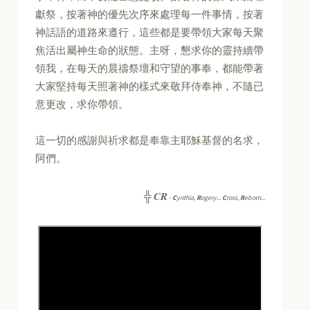
獻祭，按著神的優先次序來處理每一件事情，按著
神話語的道路來遵行，這些都是要帶領大家每天聚
焦活出屬神生命的狀態。主呀，懇求你的靈持續帶
領我，在每天的晨禱祭壇和守望的事奉，都能帶著
大家堅持每天照著神的樣式來敬拜侍奉神，不隨已
意更改，求你帶領。
這一切的感謝與祈求都是奉靠主耶穌基督的名求，
阿們。
CR
╬
-
C
ynthia,
R
ogery...
C
ross,
R
eborn...