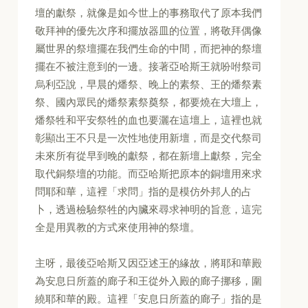
壇的獻祭，就像是如今世上的事務取代了原本我們
敬拜神的優先次序和擺放器皿的位置，將敬拜偶像
屬世界的祭壇擺在我們生命的中間，而把神的祭壇
擺在不被注意到的一邊。接著亞哈斯王就吩咐祭司
烏利亞說，早晨的燔祭、晚上的素祭、王的燔祭素
祭、國內眾民的燔祭素祭奠祭，都要燒在大壇上，
燔祭牲和平安祭牲的血也要灑在這壇上，這裡也就
彰顯出王不只是一次性地使用新壇，而是交代祭司
未來所有從早到晚的獻祭，都在新壇上獻祭，完全
取代銅祭壇的功能。而亞哈斯把原本的銅壇用來求
問耶和華，這裡「求問」指的是模仿外邦人的占
卜，透過檢驗祭牲的內臟來尋求神明的旨意，這完
全是用異教的方式來使用神的祭壇。
主呀，最後亞哈斯又因亞述王的緣故，將耶和華殿
為安息日所蓋的廊子和王從外入殿的廊子挪移，圍
繞耶和華的殿。這裡「安息日所蓋的廊子」指的是