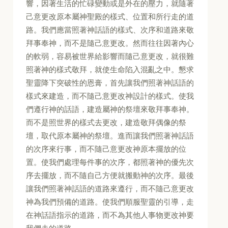
響，因著生活的忙碌變動或是外在的壓力，就隨著
己意更改原本屬神聖殿的樣式、位置和所行走的道
路。我們應當照著神話語的樣式、次序和道路來敬
拜事奉神，而不是隨己意更改。然而往往因著內心
的軟弱，容易被世界給影響而隨己意更改，就很難
照著神的樣式敬拜，就使生命陷入混亂之中。懇求
聖靈降下突破性的恩膏，首先讓我們照著神話語的
樣式來建造，而不隨己意更改神設計的樣式。使我
們遵行神的話語，建造屬神的祭壇來敬拜事奉神。
而不是照世界的樣式去更改，建造敬拜偶像的祭
壇，取代原本屬神的祭壇。進而讓我們照著神話語
的次序來行事，而不隨己意更改神原本擺放的位
置。使我們處理每件事的次序，都照著神的優先次
序去擺放，而不隨自己方便就搬動神的次序。最後
讓我們照著神話語的道路來遵行，而不隨己意更改
神為我們預備的道路。使我們順服聖靈的引導，走
在神話語指示的道路，而不為其他人事物更改神要