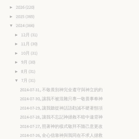
2026
(220)
►
2025
(365)
►
2024
(366)
▼
12月
(31)
►
11月
(30)
►
10月
(31)
►
9月
(30)
►
8月
(31)
►
7月
(31)
▼
2024-07-31, 不敬畏別神完全遵守與神立的約
2024-07-30, 讓我不被混雜只專一敬畏事奉神
2024-07-29, 讓我聽從神話語勸誡不硬著頸項
2024-07-28, 讓我不忘記神拯救不暗中違背神
2024-07-27, 照著神的樣式敬拜不隨己意更改
2024-07-26, 全心信靠神與我同在不求人拯救