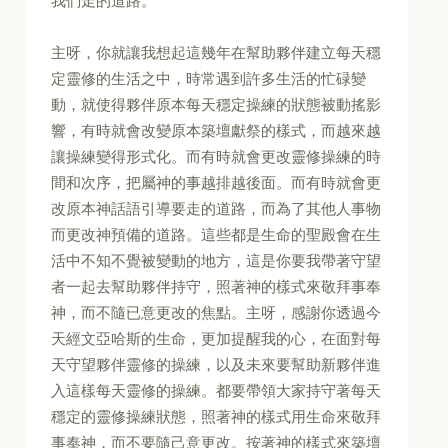
我們走的道路。
主呀，你就讓我想起這幾年在幫助夥伴建立每天穩
定靈修的生活之中，時常遇到許多生活的忙碌變
動，就使得夥伴原本每天穩定操練的狀態被動搖影
響，有時就會改變原本築壇獻祭的樣式，而越來越
讓操練變得形式化。而有時就會更改靈修操練的時
間和次序，把屬神的事越排越後面。而有時就會更
改原本神話語引導要走的道路，而為了其他人事物
而更改神預備的道路。這些都是生命的聖殿會在生
活中不知不覺被變動的地方，這是你要我帶著守望
者一起去幫助夥伴持守，照著神的樣式來敬拜事奉
神，而不隨已意更改的焦點。主呀，感謝你透過今
天經文亞哈斯的生命，更加提醒我的心，在面對每
天守望夥伴靈修的操練，以及未來要幫助新夥伴進
入這樣每天靈修的操練。都要帶領大家持守著每天
穩定的靈修操練狀態，照著神的樣式用生命來敬拜
事奉神，而不要隨己意更改。按著神的樣式來築壇