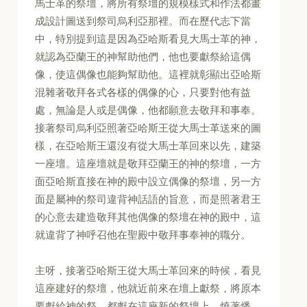
馬士革的祭壇，將所有祭壇的規模樣式和作法都畫
成設計圖送到祭司烏利亞那裡。而在歷代志下當
中，特別提到這是因為亞哈斯看見大馬士革的神，
就認為亞蘭王的神幫助他們，他也要獻祭給這偶
像，使這偶像也能夠幫助他。這裡就彰顯出亞哈斯
混雜著敬拜各式各樣的偶像的心，只要對他有益
處，無論是人或是偶像，他都願意去敬拜和事奉。
接著祭司烏利亞照著亞哈斯王從大馬士革送來的圖
樣，在亞哈斯王還沒有從大馬士革回來以先，建築
一座壇。這座壇就是敬拜亞蘭王的神的祭壇，一方
面亞哈斯直接在神的殿中設立偶像的祭壇，另一方
面是屬神的祭司違背神話語的旨意，而是照著君王
的心意去建造敬拜其他偶像的祭壇在神的殿中，這
就違背了神呼召他在聖殿中敬拜事奉神的職分。
主呀，接著亞哈斯王從大馬士革回來的時候，看見
這座建好的祭壇，他就近前來在壇上獻祭，將原本
要獻給神的祭，都獻在這座新的祭壇上，燒著燔