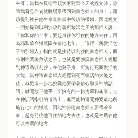
主呀，當我在晨禱帶領大家對齊今天的經文時，你
讓我看見作者就將場景帶回到書念婦人的身上，繼
續提到神在他生命道路當中後續的帶領。因此經文
一開始提到以利沙曾對著所救活之子的那婦人說：
「你和你的全家，要起身往你可住的地方去住，因
為耶和華命饑荒降在這地七年。」這裡「所救活之
子的那婦人」指的就是接待以利沙的書念婦人，而
特別強調著救活之子，也就是要強調書念婦人經歷
到神透過以利沙，在他兒子身上所施行死而復活的
大能。當神讓書念婦人經歷到死而復活的大能之
後，就更進一步地挑戰他要帶著信心順服神的話
語，離開放下他手上所擁有的一切房屋和產業，走
在神話語指引的道路上，進而能夠避開神要這地所
施行七年的饑荒。因此神吩咐書念婦人要帶著全
家，起身前往他可住的地方去住，也就是寄居在他
可以寄居的地方。