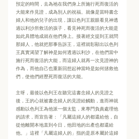
預定的時間，去為祂在我們身上所施行死而復活的
大能來作見證，成為別人的祝福。就像是當時書念
婦人和他的兒子的出現，讓以色列王親眼看見神透
過以利沙所救活的孩子，看見神死而復活的大能是
如此具體地成就在他們身上。接著經文提到王就問
那婦人，他就把那事告訴王，這裡就彰顯出以色列
王真實渴望了解神是如何透過以利沙，在他們當中
施行死而復活的大能，而這婦人就再一次見證神的
作為，而他自己也重新回想起神當時是如何拯救他
們，使他們經歷死而復活的大能。
主呀，最後以色列王在聽完這書念婦人的見證之
後，王的心就被書念婦人的見證給觸動，進而神就
感動以色列王為他派一個太監，來專門負責處理他
的請求，而宣告著：「凡屬這婦人的都還給他，自
從他離開本地直到今日，他田地的出產也都還給
他。」這裡「凡屬這婦人的」指的是原本屬於這婦