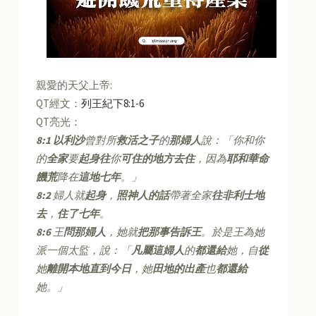
親愛的天父上帝:
QT經文：
列王紀下8:1-6
QT亮光：
8:1
以利沙
曾對所
救活之子
的
那婦人
說：「你和你
的
全家
要
起身往
你
可住的地方去住
，因為
耶和華命
饑荒
降在
這地七年
。」
8:2
婦人就
起身
，
照神人的話
帶著全家
往非利士地
去
，
住了七年
。
8:6
王
問那婦人
，她就
把那事告訴王
。於是王為她
派一個太監，說：「
凡屬這婦人
的
都還給
她，自
從
她
離開本地直到今日
，她
田地的出產
也
都還給
她。」