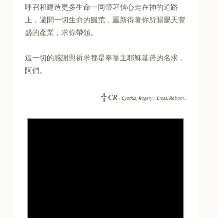
呼召和建造更多生命一同帶著信心走在神的道路
上，避開一切生命的饑荒，重新得著你所賜屬天豐
盛的產業，求你帶領。
這一切的感謝與祈求都是奉靠主耶穌基督的名求，
阿們。
CR
╬
-
C
ynthia,
R
ogery...
C
ross,
R
eborn...