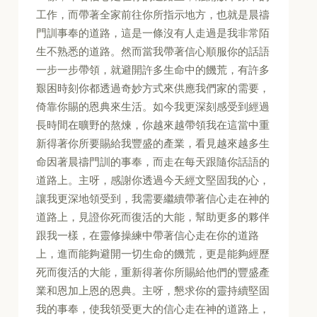
工作，而帶著全家前往你所指示地方，也就是晨禱
門訓事奉的道路，這是一條沒有人走過是我非常陌
生不熟悉的道路。然而當我帶著信心順服你的話語
一步一步帶領，就避開許多生命中的饑荒，有許多
艱困時刻你都透過奇妙方式來供應我們家的需要，
倚靠你賜的恩典來生活。如今我更深刻感受到經過
長時間在曠野的熬煉，你越來越帶領我在這當中重
新得著你所要賜給我豐盛的產業，看見越來越多生
命因著晨禱門訓的事奉，而走在每天跟隨你話語的
道路上。主呀，感謝你透過今天經文堅固我的心，
讓我更深地領受到，我需要繼續帶著信心走在神的
道路上，見證你死而復活的大能，幫助更多的夥伴
跟我一樣，在靈修操練中帶著信心走在你的道路
上，進而能夠避開一切生命的饑荒，更是能夠經歷
死而復活的大能，重新得著你所賜給他們的豐盛產
業和恩加上恩的恩典。主呀，懇求你的靈持續堅固
我的事奉，使我領受更大的信心走在神的道路上，