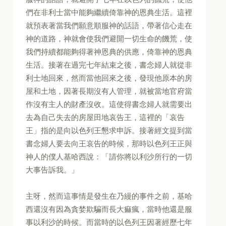
們在非利士當中能夠繼續倚靠神的恩典生活。這裡
就預表著當我們願意順服神的話語，帶著信心走在
神的道路，神就會使我們避開一切生命的饑荒，使
我們持續都能夠得著神恩典的供應，倚靠神的恩典
生活。接著在過完七年結束之後，書念婦人就從非
利士地回來，然而當他回來之後，發現他原本的房
屋和土地，因著長期沒有人管理，就被當地官府當
作沒有主人的財產沒收。這使得書念婦人就需要出
去為自己失去的房屋田地哀告王，這裡的「哀告
王」指的是向以色列王懇求申訴。接著經文提到當
書念婦人要去向王哀告的時候，那時以色列王正與
神人的僕人基哈西說：「請你將以利沙所行的一切
大事告訴我。」
主呀，然而這事情是發生在乃縵的事件之前，基哈
西還沒有因為貪婪欺騙而長大痲瘋，當時他還是服
事以利沙的時候。而當時的以色列王因著經歷七年