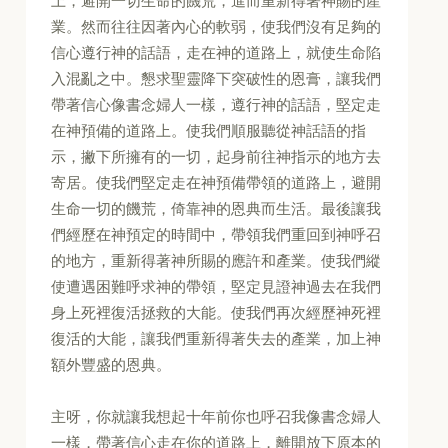
上，避開一切生命的饑荒，進而重新得著神賜的產
業。然而往往因著內心的軟弱，使我們沒有足夠的
信心遵行神的話語，走在神的道路上，就使生命陷
入混亂之中。懇求聖靈降下突破性的恩膏，讓我們
帶著信心像書念婦人一樣，遵行神的話語，堅定走
在神預備的道路上。使我們順服聽從神話語的指
示，撇下所擁有的一切，起身前往神指示的地方去
寄居。使我們堅定走在神預備帶領的道路上，避開
生命一切的饑荒，倚靠神的恩典而生活。最後讓我
們經歷在神預定的時間中，帶領我們重回到神呼召
的地方，重新得著神所賜的應許和產業。使我們縱
使遭遇困難呼求神的帶領，堅定見證神過去在我們
身上死裡復活拯救的大能。使我們再次經歷神死裡
復活的大能，讓我們重新得著失去的產業，加上神
額外豐盛的恩典。
主呀，你就讓我想起十年前你也呼召我像書念婦人
一樣，帶著信心走在你的道路上，離開放下原本的