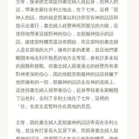
主呀，接著經文就提到書念婦人就起身，照神人的
話，帶著全家往非利士地去，住了七年。這裡「照
神人的話」指的就是照著以利沙所宣告神的話語和
指示去遵行，書念婦人經歷神死而復活的大能，這
使得他帶著這樣對神的信心，去順服神指示的話
語。縱使當時饑荒還沒有開始，而且當時的書念婦
人是在當地的大戶，擁有許多的產業，並且他們要
離開本地去到不熟悉的地方去寄居，會有許多未知
的困難和挑戰。但書念婦人因著過去的經歷而有著
對神更深的信心，因此他願意順服神的話語就撇下
他所擁有的一切，順服神的話語走在神的道路上。
這使得書念婦人就帶著信心，起身帶領著全家離開
了以色列，去到了非利士地住了七年，這裡的
「住」在原文是暫時住在異地的意思。
主呀，因此書念婦人是順服神的話語寄居在非利士
地，並沒有打算長久定居下來。而因著書念婦人順
服神的話語，就避開了七年在以色列的饑荒，使他