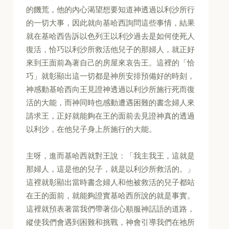
的饑荒，他的內心渴望想要知道神透過以利沙所行
的一切大事，因此就向基哈西詢問這些事情，結果
就在基哈西告訴以色列王以利沙過去是如何使死人
復活，恰巧以利沙所救活他兒子的那婦人，就正好
來到王面前為著自己的房屋來哀告王。這裡的「恰
巧」就彰顯出這一切都是神所安排預備好的時刻，
神感動基哈西向王見證神透過以利沙所施行死而復
活的大能，而神同時也感動遭遇困難的書念婦人來
請求王，正好就能夠在王的面前去見證神真的透過
以利沙，在他兒子身上所施行的大能。
主呀，進而基哈西就對王說：「我主我王，這就是
那婦人，這是他的兒子，就是以利沙所救活的。」
這裡就彰顯出當時書念婦人和他被救活的兒子都站
在王的面前，就能夠證實基哈西所說的就是事實。
這裡就預表著當我們帶著信心順服神話語的道路，
縱使我們會遇到困難和挑戰，神會引導我們在祂所