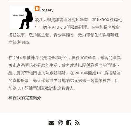
Rogery
淡江大學資訊管理研究所畢業，在 KKBOX 任職七
年，擔任 Android 開發部副理。在中和長老教會
擔任執事、敬拜團主領、青少年輔導，致力帶領生命與耶穌建
立親密關係。
在 2014 年被神呼召走進全職呼召，擔任宣教幹事，帶著門訓異
象走進憑著信心募款的生活，致力建造以關係為導向的門訓小
組，真實帶領門徒火熱跟隨耶穌。在 2016 年開始 LDT 晨禱祭壇
的直播服事，每天帶領世界各地的弟兄姊妹一起靈修禱告，目
前為 LDT 領袖門訓宣教計劃之負責人。
檢視我的完整簡介