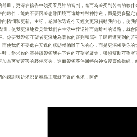
的器皿，更深在禱告中領受看見神的審判，進而為著受到苦害的夥伴
害的夥伴，能夠不要因著患難困境而遠離神對神悖逆，而是更多堅定
神的憐憫和更新。主呀，感謝你透過今天經文更深觸動我的心，使我
憐憫，使我更深地看見當我們在生活中悖逆神而偏離神的道路，就會
害。你要我帶領守望者更深地為著你的審判和屬神子民所遭受到的苦
，而使我們不要處在安逸的狀態就偏離了你的心，而是更深領受你的
主呀，懇求你的靈持續帶領我在下週的守望者聚集，帶領幫助守望者
更加為著受苦害的夥伴哀哭，進而帶領夥伴回轉向神恢復靈修操練，
切的感謝與祈求都是奉靠主耶穌基督的名求，阿們。