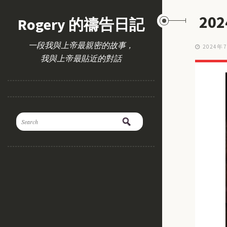
20
Rogery 的禱告日記
一段我與上帝最親密的故事，
2024年
我與上帝最貼近的對話