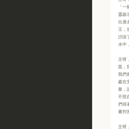
「一
靈啟
出過
王，
沙說
水中
主呀
皿，
我們
處在
膏，
不照
們得
審判
主呀