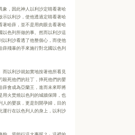
異象，因此神人以利沙定睛看著哈
啟示以利沙，使他透過定睛看著哈
看著哈薛，並不是用肉眼去看著哈
國以色列所做的事。然而以利沙這
到以利沙看透了他整個心，而使他
哈薛殘暴的手來施行對北國以色列
」而以利沙就如實地按著他所看見
刀殺死他們的壯丁，摔死他們的嬰
哈薛會成為亞蘭王，進而未來即將
是用火焚燒以色列的城牆保障，也
列人的嬰孩，更是剖開孕婦，目的
此運行在以色列人的身上，以利沙
條狗，焉能行這大事呢？」這裡的