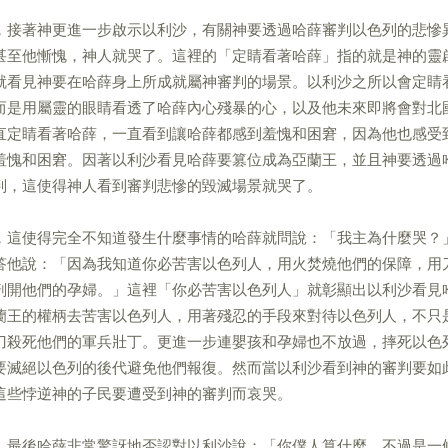
，接著神更進一步啟示以利沙，有關神要透過哈薛審判以色列的悲慘
甚至他慚愧，神人就哭了。這裡的「定睛看著哈薛」指的就是神的靈
就看見神要在哈薛身上所成就屬神審判的場景。以利沙之所以會定睛
而是用屬靈的眼睛看透了哈薛內心殘暴的心，以及他未來即將會對北
直定睛看著哈薛，一直看到讓哈薛都感到羞愧和困窘，因為他也感受
羞愧和困窘。因著以利沙看見哈薛要篡位成為亞蘭王，並且神要透過
判，這使得神人看到審判悲慘的毀滅場景就哭了。
，這使得完全不知道發生什麼事情的哈薛就問說：「我主為什麼哭？
答他說：「因為我知道你必苦害以色列人，用火焚燒他們的保障，用
剖開他們的孕婦。」這裡「你必苦害以色列人」就彰顯出以利沙看見
蘭王的權柄去苦害以色列人，用著殘忍的手段來對待以色列人，不只
刀殺死他們的軍兵壯丁。更進一步連嬰孩和孕婦也不放過，摔死以色
要滅絕以色列的後代避免他們報復。然而當以利沙看到神的審判要如
這些悖逆神的子民要遭受到神的審判而哀哭。
，最後哈薛非常驚訝地否認對以利沙說：「你僕人算什麼，不過是一