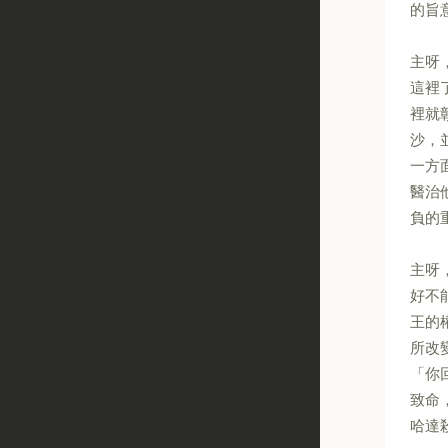
的旨
主呀
這裡
裡就
沙，
一方
醫治
負的
主呀
好不
王的
所改
「你
致命
哈達