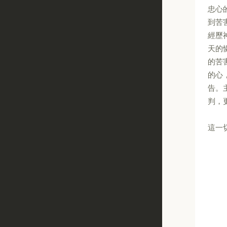
忠心
到苦
經歷
天的
的苦
的心
告。
判，
這一