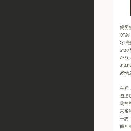
親愛
QT
QT
8:10
8:11
8:12
死
他
主呀
透過
此神
來審
王說
服神