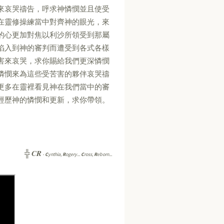
來哀哭禱告，呼求神憐憫並且使受
在靈修操練當中對齊神的眼光，來
的心更加對焦以利沙所領受到那屬
陷入到神的審判而遭受到各式各樣
害來哀哭，求你賜給我們更深憐憫
憐憫來為這些受苦害的夥伴哀哭禱
更多在靈裡看見神在我們當中的審
經歷神的憐憫和更新，求你帶領。
CR
╬
-
C
ynthia,
R
ogery...
C
ross,
R
eborn...