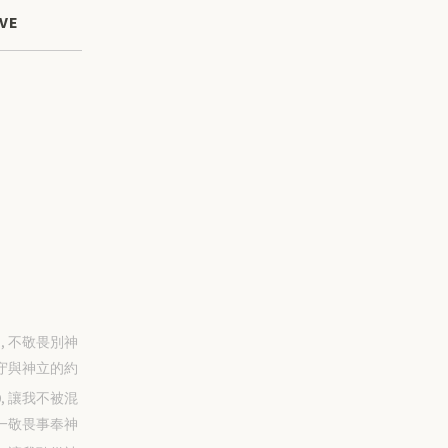
VE
-31, 不敬畏別神
守與神立的約
-30, 讓我不被混
一敬畏事奉神