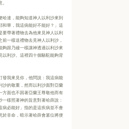
意。
便哈達，能夠知道神人以利沙來到
耶和華，我這病能好不能好？」這
是要帶著禮物去為他來見神人以利
之前一樣送禮物去見神人以利沙，
能夠跟乃縵一樣讓神透過以利沙來
見以利沙。這裡四十個駱駝能夠背
。
打發我來見你，他問說：我這病能
利沙的敬重，然而以利沙面對亞蘭
一方面也不因著亞蘭王尊敬他而有
沙一樣照著神的旨意對著哈薛說：
這病必能好」指的是這疾病並不會
死於非命，暗示著哈薛會篡位將便