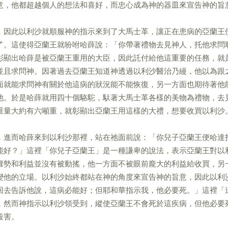
意，他都超越個人的想法和喜好，而忠心成為神的器皿來宣告神的旨
，因此以利沙就順服神的指示來到了大馬士革，讓正在患病的亞蘭王
了。這使得亞蘭王就吩咐哈薛說：「你帶著禮物去見神人，托他求問
彰顯出哈薛是被亞蘭王重用的大臣，因此託付給他這重要的任務，就
並且求問神。因著過去亞蘭王知道神透過以利沙醫治乃縵，他以為跟
面就能求問神有關於他這病的狀況能不能恢復，另一方面也期待著他
他。於是哈薛就用四十個駱駝，馱著大馬士革各樣的美物為禮物，去
重量大約有六噸重，就彰顯出亞蘭王用這樣的大禮，想要收買以利沙
，進而哈薛來到以利沙那裡，站在祂面前說：「你兒子亞蘭王便哈達
能好？」這裡「你兒子亞蘭王」是一種謙卑的說法，表示亞蘭王對以
權勢和利益並沒有被動搖，他一方面不被眼前龐大的利益給收買，另
變他的立場。以利沙始終都站在神的角度來宣告神的旨意，因此以利
回去告訴他說，這病必能好；但耶和華指示我，他必要死。」這裡「
，然而神指示以利沙領受到，縱使亞蘭王不會死於這疾病，但他必要
殺害。