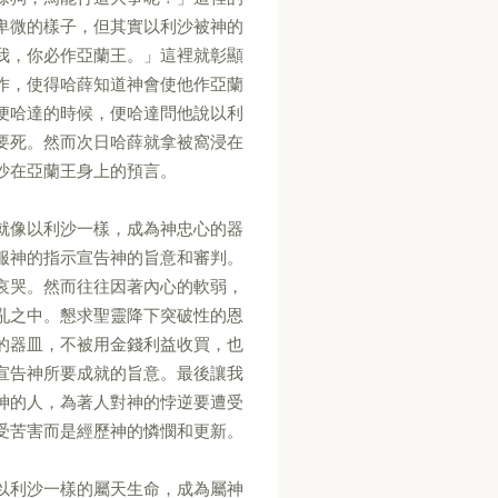
卑微的樣子，但其實以利沙被神的
我，你必作亞蘭王。」這裡就彰顯
作，使得哈薛知道神會使他作亞蘭
便哈達的時候，便哈達問他說以利
要死。然而次日哈薛就拿被窩浸在
沙在亞蘭王身上的預言。
就像以利沙一樣，成為神忠心的器
服神的指示宣告神的旨意和審判。
哀哭。然而往往因著內心的軟弱，
亂之中。懇求聖靈降下突破性的恩
的器皿，不被用金錢利益收買，也
宣告神所要成就的旨意。最後讓我
神的人，為著人對神的悖逆要遭受
受苦害而是經歷神的憐憫和更新。
以利沙一樣的屬天生命，成為屬神