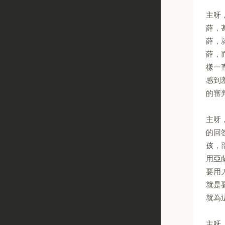
主呀
薛，
薛，
薛，
樣一
感到
的審
主呀
的回
孩，
用亞
要用
就是
就為
主呀