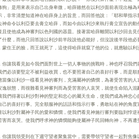
條狗」是用來表示自己出身卑微，哈薛雖然在以利沙面前表現出極為
示，非常清楚知道神在哈薛身上的旨意，而回答他說：「耶和華指示
去神命令以利亞要去膏立哈薛，而如今由以利沙來執行膏立宣告的動
並且使他成為神審判以色列國的器皿。接著當哈薛離開以利沙回去見
了什麼，而他只回答說以利沙前半段說他必能好，但沒說後半段他必
，蒙住王的臉，而王就死了，這使得哈薛就竄了他的位，就應驗以利
，你讓我看見如今我們面對世上一切人事物的挑戰時，神也呼召我們
我們必須要堅定不被利益收買，也不要照著自己的喜好行事，而是順
應當像以利沙一樣看見神的審判，充滿屬神的憐憫，為著受苦害的人
安逸狀態，而很難看見神審判而為受苦害的人哀哭，就使生命陷入混
讓我們得著以利沙對神的堅定和忠心的屬天生命，使我們成為神忠心
自己的喜好行事。完全順服神的話語和指示行事，勇敢站在神的角度
著以利沙對屬神子民的愛和憐憫，使我們看見神施行審判要臨到悖逆
苦害而哀哭。使我們呼求神的憐憫能夠使屬神子民回轉向神，不再遭
，你讓我領受到在下週守望者聚集當中，需要帶領守望者一起對焦像