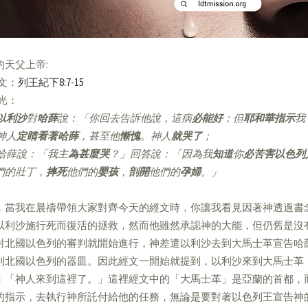
的天父上帝:
經文：
列王紀下8:7-15
亮光：
以利沙
對
哈薛
說：「你回去告訴他說，這病
必能好
；但
耶和華指示
我
神人
定睛看著哈薛
，甚至他
慚愧
。神人
就哭了
；
哈薛說：「我主
為甚麼哭
？」回答說：「因為我
知道
你
必苦害以色列
們的壯丁，
摔死
他們的
嬰孩
，
剖開
他們的
孕婦
。」
，當我在晨禱帶領大家對齊今天的經文時，你讓我看見因著神透過書
以利沙施行死而復活的拯救，然而他雖然承認神的大能，但仍舊是沒
對北國以色列的審判就開始進行，神差遣以利沙去到大馬士革宣告哈
判北國以色列的器皿。因此經文一開始就提到，以利沙來到大馬士革
：「神人來到這裡了。」這裡經文中的「大馬士革」是亞蘭的首都，
的指示，去執行神所託付給他的任務，無論是要對著以色列王宣告神