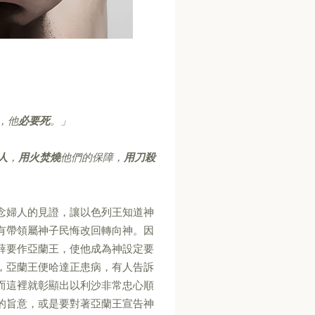
，他
必要死
。」
人
，
用火焚燒
他們的保障，
用刀殺
念婦人的見證，讓以色列王知道神
有帶領屬神子民悔改回轉向神。因
薛要作亞蘭王，使他成為神設定要
，亞蘭王便哈達正患病，有人告訴
而這裡就彰顯出以利沙非常忠心順
的旨意，或是要對著亞蘭王宣告神