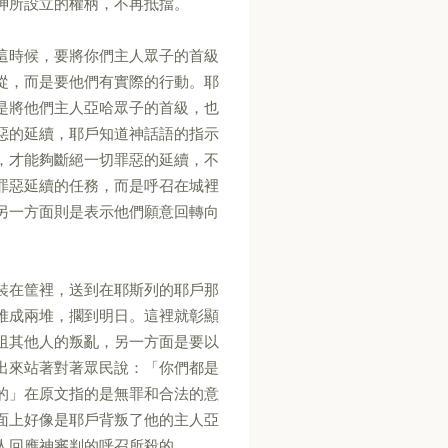
神所設立的權柄，不再抵擋。
這時候，要將你們主人眾子的首級
從，而是要他們有實際的行動。耶
是將他們主人亞哈眾子的首級，也
惡的延續，耶戶知道神話語的指示
，才能夠斷絕一切罪惡的延續，不
罪惡延續的任務，而是呼召在城裡
另一方面則是表示他們願意回轉向
裝在筐裡，送到在耶斯列的耶戶那
堆成兩堆，擱到明日。這裡就彰顯
阻其他人的叛亂，另一方面是要以
出來站著對著眾民說：「你們都是
的」在原文指的是無罪和合法的意
面上好像是耶戶背叛了他的主人亞
人回應神審判的呼召所殺的。