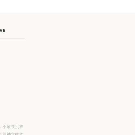
VE
-31, 不敬畏別神
守與神立的約