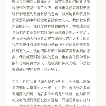
顯出這四個長大痲瘋的人，誠實地將他們所看見所
經歷到的事都告訴了人們，這裡也就預表著我們要
將我們經歷到基督救贖的恩典，誠實地將所看見和
所經歷到的事都勇敢地告訴身旁的人。我們就像長
大痲瘋的人一樣經歷到神拯救的恩典，神會讓我看
見我們經歷基督的救贖而生命就得著飽足和富足，
然而身旁的人仍舊是深陷在飢餓和窮乏之中，因此
我們有責任必須要放膽地傳遞神的好信息給身旁飢
餓窮乏的人，使他們與我們一同得著基督救贖的恩
典。我們經歷到神拯救的恩典，也有責任要傳遞神
的好信息給身旁的人，最後要向神來交帳，不然就
要遭受到神的審判，就有禍了。
主呀，你讓我看見如今我們面對世上的挑戰，就像
那四個長大痲瘋的人一樣，在生活中會遇到許多進
退兩難的困境，有許多生命窮乏和軟弱，使前面看
似沒有盼望而後面也沒有退路，只能憑著信心往前