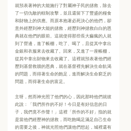
就預表著神的大能施行了對屬神子民的拯救，除去
了一切仇敵的轄制攻擊，並且還留下了豐盛的糧食
和財物上的供應。而原本抱著必死決心的他們，卻
意外經歷到神大能的拯救，經歷到神拯救白白的恩
典就在他們的眼前。這就使得那些長大痲瘋的人就
到了營邊，進了帳棚，吃了、喝了，且從其中拿出
金銀和衣服來去收藏了。回來，又進了一座帳棚，
從其中拿出財物來去收藏了。這裡就預表著他們經
歷到基督救贖的恩典，就在基督裡先解決生命飢渴
的問題，而得著生命的飽足，進而解決生命窮乏的
問題，而得著生命的富足。
主呀，然而神光照了他們的心，因此那時他們就彼
此說：「我們所作的不好！今日是有好信息的日
子，我們竟不作聲！」這裡「所作的不好」指的就
是當他們經歷神的拯救，而吃飽喝足滿足自己生命
的需要之後，神就光照他們讓他們想起，城裡還有