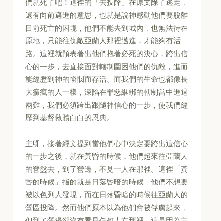
們就死了吧！這裡的「去投降」在原文除了逃走，
還有向前邁進的意思，也就是說神感動他們要脫離
目前死亡的困境，他們不能去到城內，也無法待在
原地，只能往仇敵亞蘭人那裡邁進，才能夠有活
路。這裡就預表著出他們抱著必死的決心，跨出信
心的一步，去直接面對轄制圍困他們的仇敵，進而
能經歷到神的憐憫而存活。而我們的生命也都像長
大痲瘋的人一樣，深陷在罪惡綑綁的轄制當中進退
兩難，我們必須跨出跟隨神信心的一步，使我們經
歷到基督救贖白白的恩典。
主呀，接著經文提到當他們心中決定要跨出這信心
的一步之後，就在黃昏的時候，他們起來往亞蘭人
的營盤去，到了營邊，不見一人在那裡。這裡「黃
昏的時候」指的就是日落昏暗的時候，他們不想要
被以色列人發現，而在日落昏暗的時候往亞蘭人的
營區投降。然而他們原本以為他們會被俘虜起來，
但到了營邊卻沒有看見任何人在那裡。這是因為主