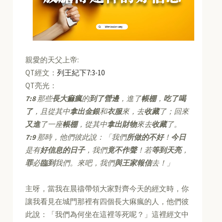
親愛的天父上帝:
QT經文：
列王紀下7:3-10
QT亮光：
7:8
那些
長大痲瘋
的
到了營邊
，進了
帳棚
，
吃了喝
了
，且從其中
拿出金銀
和
衣服
來，去
收藏
了；回來
又進
了一座
帳棚
，從其中
拿出財物
來去
收藏
了。
7:9
那時，他們彼此說：「我們
所做的不好
！
今日
是有
好信息的日子
，我們
竟不作聲
！若
等到天亮
，
罪
必
臨到
我們。來吧，我們
與王家報信
去！」
主呀，當我在晨禱帶領大家對齊今天的經文時，你
讓我看見在城門那裡有四個長大痳瘋的人，他們彼
此說：「我們為何坐在這裡等死呢？」這裡經文中