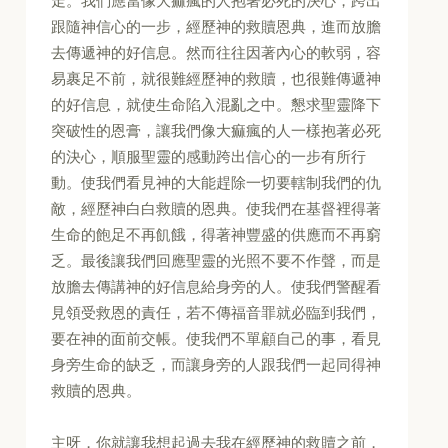
走。我們應當像大痲瘋的人抱著必死的決心，跨出
跟隨神信心的一步，經歷神的救贖恩典，進而放膽
去傳遞神的好信息。然而往往因著內心的軟弱，容
易裹足不前，就很難經歷神的救贖，也很難傳遞神
的好信息，就使生命陷入混亂之中。懇求聖靈降下
突破性的恩膏，讓我們像大痲瘋的人一樣抱著必死
的決心，順服聖靈的感動跨出信心的一步有所行
動。使我們看見神的大能趕除一切要轄制我們的仇
敵，經歷神白白救贖的恩典。使我們在基督裡得著
生命的飽足不再飢餓，得著神豐盛的供應而不再窮
乏。最後讓我們回應聖靈的光照不要不作聲，而是
放膽去傳講神的好信息給身旁的人。使我們警醒看
見領受救恩的責任，若不傳福音罪就必臨到我們，
要在神的面前交帳。使我們不單顧自己的事，看見
身旁生命的缺乏，而讓身旁的人跟我們一起同得神
救贖的恩典。
主呀，你就讓我想起過去我在經歷神的救贖之前，