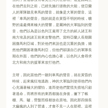
在他們去到之前，已經先施行拯救的大能，使亞蘭
人的軍隊聽見車馬的聲音，就像是大軍的聲音。這
裡「車馬的聲音」指的就是在黃昏不明的時候，曠
野的遠處傳來極大的聲響，是屬神的大軍臨到的聲
音，他們以為是以色列王雇用了北方的郝人諸王和
南方埃及的諸王前來攻擊他們。當時亞蘭人長期圍
困撒馬利亞城，對於他們來說也是沉重的負擔，雖
然他們圍困著撒馬利亞，但他們卻讓自己的軍隊長
期在外面，他們的內心也擔心著，以色列人會尋求
北方和南方的援軍來攻打他們。
主呀，因此當他們一聽到車馬的聲音，就在黃昏的
時候，起來瘋狂地逃跑，神的大軍臨到使得他們內
心充滿著極大的懼怕，進而使他們驚慌失措地只顧
著逃命，而將所有的東西都拋在身後，撇下了帳
棚、馬、驢，營盤照樣都放在原地。因此那四個長
大痲瘋的人到了營邊，才會不見一人在那裡。這裡