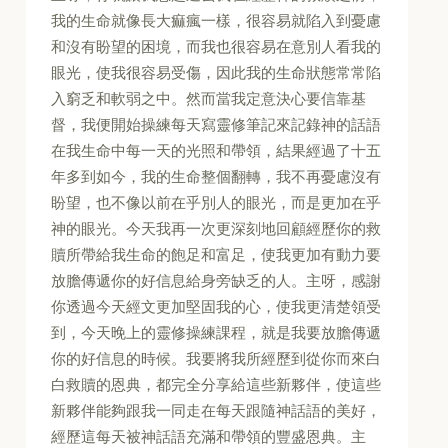
我的生命就像長大痲瘋一樣，很容易就陷入到憂慮
和沒有盼望的困境，而我也很容易在意別人看我的
眼光，使我很容易受傷，因此我的生命狀態常常陷
入窮乏和軟弱之中。然而當我定意決心要信靠基
督，我便開始操練每天寫靈修筆記來記錄神的話語
在我生命中每一天的光照和帶領，結果經過了十五
年多到如今，我的生命整個翻轉，我不再憂慮沒有
盼望，也不像以前在乎別人的眼光，而是更加在乎
神的眼光。今天我再一次更深刻地回顧經歷你的救
贖所帶給我生命的飽足和富足，使我更加有動力要
放膽傳遞你的好信息給身旁缺乏的人。主呀，感謝
你透過今天經文更加堅固我的心，使我更清楚領受
到，今天晚上的靈修操練課程，就是我要放膽傳遞
你的好信息的時候。我要將我所經歷到從你而來白
白救贖的恩典，都完全分享給這些新夥伴，使這些
新夥伴能夠跟我一同走在每天跟隨神話語的美好，
經歷這每天被神話語充滿和帶領的豐盛恩典。主