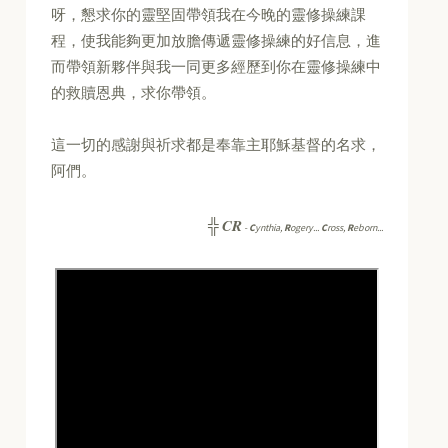
呀，懇求你的靈堅固帶領我在今晚的靈修操練課
程，使我能夠更加放膽傳遞靈修操練的好信息，進
而帶領新夥伴與我一同更多經歷到你在靈修操練中
的救贖恩典，求你帶領。
這一切的感謝與祈求都是奉靠主耶穌基督的名求，
阿們。
CR
╬
-
C
ynthia,
R
ogery...
C
ross,
R
eborn...