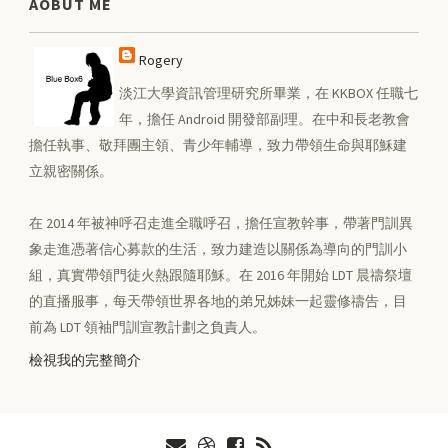
AOBUT ME
Rogery
淡江大學資訊管理研究所畢業，在 KKBOX 任職七
年，擔任 Android 開發部副理。在中和長老教會
擔任執事、敬拜團主領、青少年輔導，致力帶領生命與耶穌建
立親密關係。
在 2014 年被神呼召走進全職呼召，擔任宣教幹事，帶著門訓異
象走進憑著信心募款的生活，致力建造以關係為導向的門訓小
組，真實帶領門徒火熱跟隨耶穌。在 2016 年開始 LDT 晨禱祭壇
的直播服事，每天帶領世界各地的弟兄姊妹一起靈修禱告，目
前為 LDT 領袖門訓宣教計劃之負責人。
檢視我的完整簡介