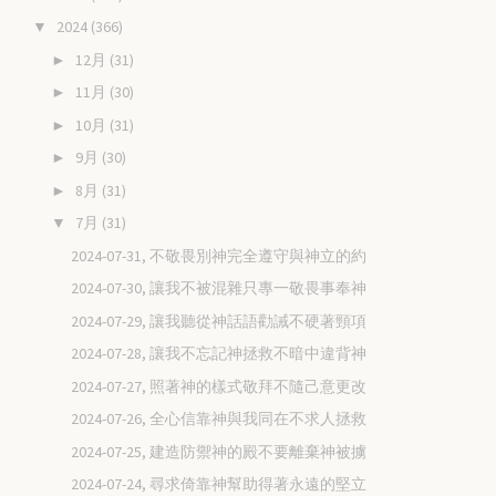
2024
(366)
▼
12月
(31)
►
11月
(30)
►
10月
(31)
►
9月
(30)
►
8月
(31)
►
7月
(31)
▼
2024-07-31, 不敬畏別神完全遵守與神立的約
2024-07-30, 讓我不被混雜只專一敬畏事奉神
2024-07-29, 讓我聽從神話語勸誡不硬著頸項
2024-07-28, 讓我不忘記神拯救不暗中違背神
2024-07-27, 照著神的樣式敬拜不隨己意更改
2024-07-26, 全心信靠神與我同在不求人拯救
2024-07-25, 建造防禦神的殿不要離棄神被擄
2024-07-24, 尋求倚靠神幫助得著永遠的堅立