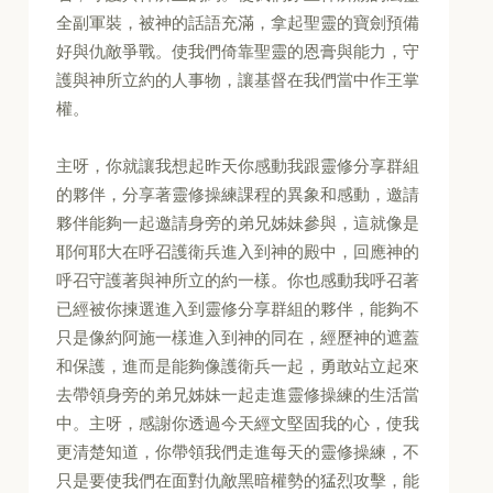
全副軍裝，被神的話語充滿，拿起聖靈的寶劍預備
好與仇敵爭戰。使我們倚靠聖靈的恩膏與能力，守
護與神所立約的人事物，讓基督在我們當中作王掌
權。
主呀，你就讓我想起昨天你感動我跟靈修分享群組
的夥伴，分享著靈修操練課程的異象和感動，邀請
夥伴能夠一起邀請身旁的弟兄姊妹參與，這就像是
耶何耶大在呼召護衛兵進入到神的殿中，回應神的
呼召守護著與神所立的約一樣。你也感動我呼召著
已經被你揀選進入到靈修分享群組的夥伴，能夠不
只是像約阿施一樣進入到神的同在，經歷神的遮蓋
和保護，進而是能夠像護衛兵一起，勇敢站立起來
去帶領身旁的弟兄姊妹一起走進靈修操練的生活當
中。主呀，感謝你透過今天經文堅固我的心，使我
更清楚知道，你帶領我們走進每天的靈修操練，不
只是要使我們在面對仇敵黑暗權勢的猛烈攻擊，能