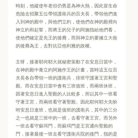
時刻，他縱使年老但仍舊是為神火熱，因此冒生命
危險去招聚五位帶領護衛兵的百夫長，帶領他們進
入到神的殿中，與他們立約，使他們在神的殿裡向
神立約和起誓，而將王的兒子約阿施指給他們看，
使他們確定是先王的後裔，而與神立約要擁立大衛
的後裔為王，去對抗亞他利雅的政權。
主呀，接著耶何耶大就秘密策動了在安息日當中，
在神的殿中膏立約阿施作王的計畫，當時這五位百
夫長各自帶領一班的護衛兵，排班守護著王宮和聖
殿。而在安息日當中會有三班值班，而兩班休班，
因著安息日進入聖殿的人比較多，所以其中一班看
守著王宮，而兩班看守著聖殿。因此耶何耶大先吩
咐安息日進班，也就是值班的護衛兵，其中的三分
之一也就是三班中的一班，去看守著王宮。而另外
一班去看守蘇珥門，而蘇珥門是王宮通向聖殿的
門，接著最後一班去看守護衛兵院的後門，指的是