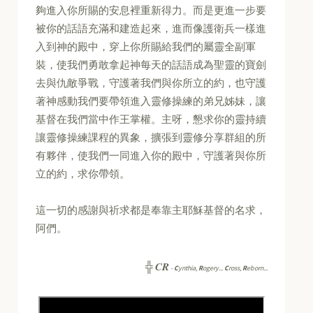
夠進入你所賜的安息裡重新得力。而是更進一步要
被你的話語充滿和建造起來，進而像護衛兵一樣進
入到神的殿中，穿上你所賜給我們的屬靈全副軍
裝，使我們勇敢拿起神每天的話語成為聖靈的寶劍
去與仇敵爭戰，守護著我們與你所立的約，也守護
著神感動我們要帶領進入靈修操練的弟兄姊妹，讓
基督在我們當中作王掌權。主呀，懇求你的靈持續
讓靈修操練課程的異象，擴張到靈修分享群組的所
有夥伴，使我們一同進入你的殿中，守護著與你所
立的約，求你帶領。
這一切的感謝與祈求都是奉靠主耶穌基督的名求，
阿們。
CR
╬
-
C
ynthia,
R
ogery...
C
ross,
R
eborn...