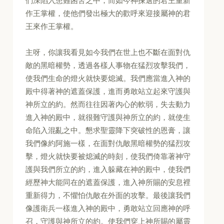
們深陷入患難困苦之中，而如今神揀選的君王重新
作王掌權，使他們發出極大的歡呼來迎接屬神的君
王來作王掌權。
主呀，你讓我看見如今我們在世上也不斷在面對仇
敵的黑暗權勢，透過各樣人事物在猛烈攻擊我們，
使我們生命的燈火就快要熄滅。我們應當進入神的
殿中得著神的遮蓋保護，進而勇敢站立起來守護與
神所立的約。然而往往因著內心的軟弱，失去動力
進入神的殿中，就很難守護與神所立的約，就使生
命陷入混亂之中。懇求聖靈降下突破性的恩膏，讓
我們像約阿施一樣，在面對仇敵黑暗權勢的猛烈攻
擊，燈火就快要被熄滅的時刻，使我們倚靠著神守
護與我們所立的約，進入躲藏在神的殿中，使我們
經歷神大能同在的遮蓋保護，進入神所賜的安息裡
重新得力，不懼怕仇敵在外面的攻擊。最後讓我們
像護衛兵一樣進入神的殿中，勇敢站立回應神的呼
召，守護與神所立的約。使我們穿上神所賜的屬靈