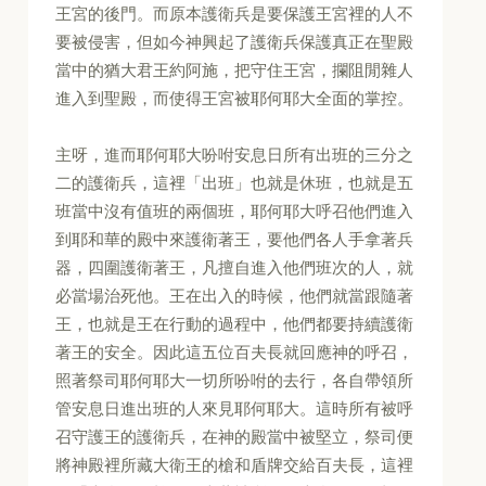
王宮的後門。而原本護衛兵是要保護王宮裡的人不
要被侵害，但如今神興起了護衛兵保護真正在聖殿
當中的猶大君王約阿施，把守住王宮，攔阻閒雜人
進入到聖殿，而使得王宮被耶何耶大全面的掌控。
主呀，進而耶何耶大吩咐安息日所有出班的三分之
二的護衛兵，這裡「出班」也就是休班，也就是五
班當中沒有值班的兩個班，耶何耶大呼召他們進入
到耶和華的殿中來護衛著王，要他們各人手拿著兵
器，四圍護衛著王，凡擅自進入他們班次的人，就
必當場治死他。王在出入的時候，他們就當跟隨著
王，也就是王在行動的過程中，他們都要持續護衛
著王的安全。因此這五位百夫長就回應神的呼召，
照著祭司耶何耶大一切所吩咐的去行，各自帶領所
管安息日進出班的人來見耶何耶大。這時所有被呼
召守護王的護衛兵，在神的殿當中被堅立，祭司便
將神殿裡所藏大衛王的槍和盾牌交給百夫長，這裡