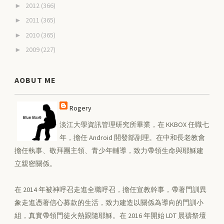
2012
(366)
►
2011
(365)
►
2010
(365)
►
2009
(227)
►
AOBUT ME
Rogery
淡江大學資訊管理研究所畢業，在 KKBOX 任職七
年，擔任 Android 開發部副理。在中和長老教會
擔任執事、敬拜團主領、青少年輔導，致力帶領生命與耶穌建
立親密關係。
在 2014 年被神呼召走進全職呼召，擔任宣教幹事，帶著門訓異
象走進憑著信心募款的生活，致力建造以關係為導向的門訓小
組，真實帶領門徒火熱跟隨耶穌。在 2016 年開始 LDT 晨禱祭壇