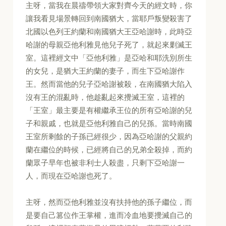
主呀，當我在晨禱帶領大家對齊今天的經文時，你
讓我看見場景轉回到南國猶大，當耶戶叛變殺害了
北國以色列王約蘭和南國猶大王亞哈謝時，此時亞
哈謝的母親亞他利雅見他兒子死了，就起來剿滅王
室。這裡經文中「亞他利雅」是亞哈和耶洗別所生
的女兒，是猶大王約蘭的妻子，而生下亞哈謝作
王。然而當他的兒子亞哈謝被殺，在南國猶大陷入
沒有王的混亂時，他趁亂起來攪滅王室，這裡的
「王室」最主要是有權繼承王位的所有亞哈謝的兒
子和親戚，也就是亞他利雅自己的兒孫。當時南國
王室所剩餘的子孫已經很少，因為亞哈謝的父親約
蘭在繼位的時候，已經將自己的兄弟全殺掉，而約
蘭眾子早年也被非利士人殺盡，只剩下亞哈謝一
人，而現在亞哈謝也死了。
主呀，然而亞他利雅並沒有扶持他的孫子繼位，而
是要自己篡位作王掌權，進而冷血地要攪滅自己的