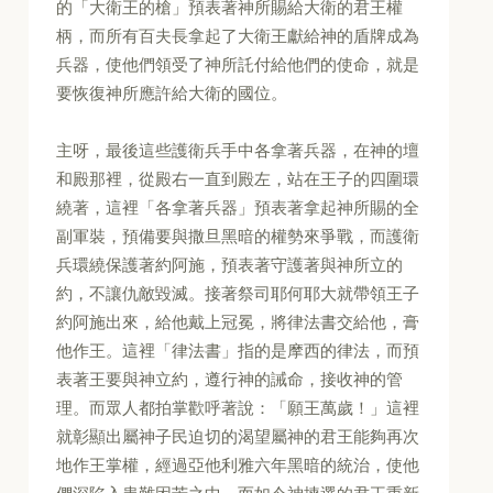
的「大衛王的槍」預表著神所賜給大衛的君王權
柄，而所有百夫長拿起了大衛王獻給神的盾牌成為
兵器，使他們領受了神所託付給他們的使命，就是
要恢復神所應許給大衛的國位。
主呀，最後這些護衛兵手中各拿著兵器，在神的壇
和殿那裡，從殿右一直到殿左，站在王子的四圍環
繞著，這裡「各拿著兵器」預表著拿起神所賜的全
副軍裝，預備要與撒旦黑暗的權勢來爭戰，而護衛
兵環繞保護著約阿施，預表著守護著與神所立的
約，不讓仇敵毀滅。接著祭司耶何耶大就帶領王子
約阿施出來，給他戴上冠冕，將律法書交給他，膏
他作王。這裡「律法書」指的是摩西的律法，而預
表著王要與神立約，遵行神的誡命，接收神的管
理。而眾人都拍掌歡呼著說：「願王萬歲！」這裡
就彰顯出屬神子民迫切的渴望屬神的君王能夠再次
地作王掌權，經過亞他利雅六年黑暗的統治，使他