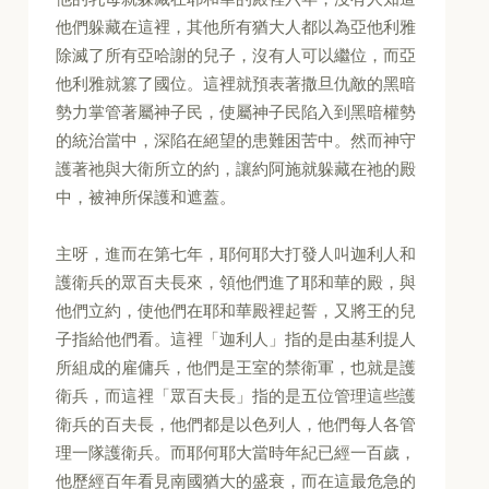
他們躲藏在這裡，其他所有猶大人都以為亞他利雅
除滅了所有亞哈謝的兒子，沒有人可以繼位，而亞
他利雅就篡了國位。這裡就預表著撒旦仇敵的黑暗
勢力掌管著屬神子民，使屬神子民陷入到黑暗權勢
的統治當中，深陷在絕望的患難困苦中。然而神守
護著祂與大衛所立的約，讓約阿施就躲藏在祂的殿
中，被神所保護和遮蓋。
主呀，進而在第七年，耶何耶大打發人叫迦利人和
護衛兵的眾百夫長來，領他們進了耶和華的殿，與
他們立約，使他們在耶和華殿裡起誓，又將王的兒
子指給他們看。這裡「迦利人」指的是由基利提人
所組成的雇傭兵，他們是王室的禁衛軍，也就是護
衛兵，而這裡「眾百夫長」指的是五位管理這些護
衛兵的百夫長，他們都是以色列人，他們每人各管
理一隊護衛兵。而耶何耶大當時年紀已經一百歲，
他歷經百年看見南國猶大的盛衰，而在這最危急的