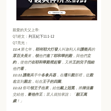
親愛的天父上帝:
QT經文：
列王紀下11:1-12
QT亮光：
11:4
第七年，
耶何耶大打發
人叫迦利人和
護衛兵
的
眾百夫長
來，
領
他們
進
了
耶和華的殿
，與他們
立
約
，使他們
在耶和華殿裡起誓
，又將
王的兒子指給
他們
看
，
11:11
護衛兵
手中
各拿兵器
，在
壇
和
殿
那裡，從
殿
右
直到
殿左
，站在
王子的四圍
。
11:12
祭司
領王子出來
，給他
戴上冠冕
，將
律法書
交給他，
膏他作王
；眾人就拍掌說：「
願王萬
歲
！」