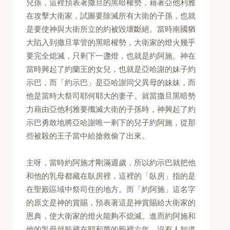
兒孫，這裡預表著撒旦的黑暗權勢，藉著亞他利雅
在攻擊大衛家，試圖要除滅所有大衛的子孫，也就
是要使神與大衛所立的約被毀壞斷絕。當時南國猶
大陷入到撒旦掌管的黑暗權勢，大衛家的燈火幾乎
要完全熄滅，只剩下一盞燈，也就是約阿施。神在
當時興起了約蘭王的女兒，也就是亞哈謝的妹子約
示巴，而「約示巴」是亞哈謝同父異母的妹妹，而
他是當時大祭司耶何耶大的妻子。就當撒旦黑暗勢
力藉由亞他利雅要殲滅大衛的子孫時，神興起了約
示巴勇敢地將亞哈謝唯一剩下的兒子約阿施，從那
些被殺的王子當中給搶救偷了出來。
主呀，當時約阿施才剛滿週歲，所以約示巴就把他
和他的乳母都藏在臥房裡，這裡的「臥房」指的是
在聖殿區域中祭司住的地方。而「約阿施」這名字
的原文是神的賞賜，預表著這是神賞賜給大衛家的
恩典，使大衛家的燈火能夠不熄滅。進而約阿施和
他的乳母就躲藏在耶和華的殿裡六年，沒有人知道