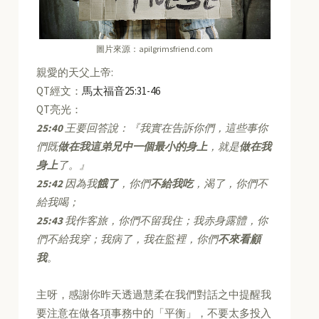
圖片來源：apilgrimsfriend.com
親愛的天父上帝:
QT經文：
馬太福音25:31-46
QT亮光：
25:40
王要回答說：『我實在告訴你們，這些事你
們既
做在我這弟兄中一個最小的身上
，就是
做在我
身上
了。』
25:42
因為我
餓了
，你們
不給我吃
，渴了，你們不
給我喝；
25:43
我作客旅，你們不留我住；我赤身露體，你
們不給我穿；我病了，我在監裡，你們
不來看顧
我
。
主呀，感謝你昨天透過慧柔在我們對話之中提醒我
要注意在做各項事務中的「平衡」，不要太多投入