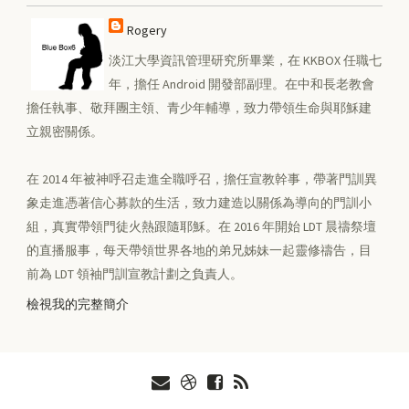
Rogery
淡江大學資訊管理研究所畢業，在 KKBOX 任職七
年，擔任 Android 開發部副理。在中和長老教會
擔任執事、敬拜團主領、青少年輔導，致力帶領生命與耶穌建
立親密關係。
在 2014 年被神呼召走進全職呼召，擔任宣教幹事，帶著門訓異
象走進憑著信心募款的生活，致力建造以關係為導向的門訓小
組，真實帶領門徒火熱跟隨耶穌。在 2016 年開始 LDT 晨禱祭壇
的直播服事，每天帶領世界各地的弟兄姊妹一起靈修禱告，目
前為 LDT 領袖門訓宣教計劃之負責人。
檢視我的完整簡介