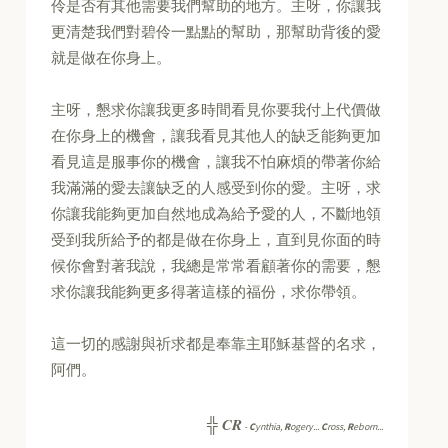
伶是否有其他需要我們幫助的地方。主呀，你讓我
更清楚我們對碧伶一點點的幫助，那幫助背後的愛
就是做在你身上。
主呀，懇求你讓我更多時間看見你要我付上代價做
在你身上的機會，讓我看見其他人的缺乏能夠更加
看見這是服事你的機會，讓我不怕麻煩的帶著你給
我滿滿的愛去讓缺乏的人感受到你的愛。主呀，求
你讓我能夠更加自然地成為給予愛的人，不斷地領
受到我所給予的都是做在你身上，直到見你面的時
候你會對著我說，我總是常常看顧著你的需要，懇
求你讓我能夠更多得著這樣的福份，求你帶領。
這一切的感謝與祈求都是奉靠主耶穌基督的名求，
阿們。
CR
╬
-
C
ynthia,
R
ogery...
C
ross,
R
eborn...