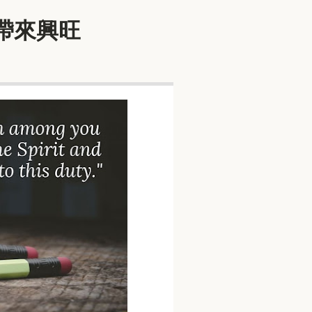
爭帶來興旺