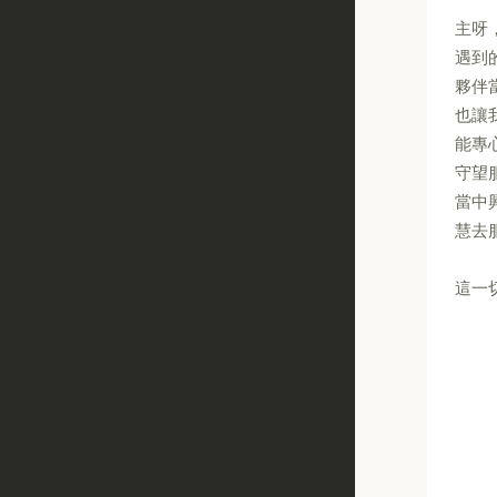
主呀
遇到
夥伴
也讓
能專
守望
當中
慧去
這一