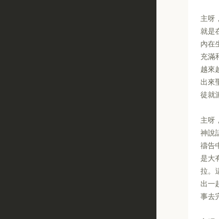
主呀
就是
內在
充滿
越來
出來
徒就
主呀
神說
禱告
是大
拉。
出一
事去