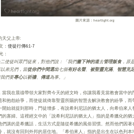
圖片來源：heartlight.org
的天父上帝:
經文：
使徒行傳6:1-7
亮光：
二使徒叫眾門徒來，對他們說：「我們
撇下神的道
去
管理飯食
，原
以弟兄們，當
從你們中間選出
七個
有好名聲
、
被聖靈充滿
、
智慧充
我們要
專心
以
祈禱
、
傳道
為事。」
，當我在晨禱帶領大家對齊今天的經文時，你讓我看見當教會當中的
題和抱怨紛爭，而使徒就倚靠聖靈所賜的智慧去解決教會的紛爭，而
一開始就提到那時，門徒增多，有說希利尼話的猶太人，向希伯來人
們的寡婦。這裡經文中的「說希利尼話的猶太人」指的是希臘化的猶
他們講的是希臘話，生活方式是隨從希臘的風俗習慣。然而他們因著
冷，就沒有回到外邦的居住地。「希伯來人」指的是出生在以色列本