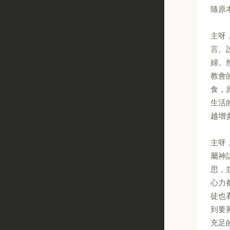
隨原
主呀
言。
婦。
教會
食，
生活
越增
主呀
屬神
思，
心力
徒也
到要
充足