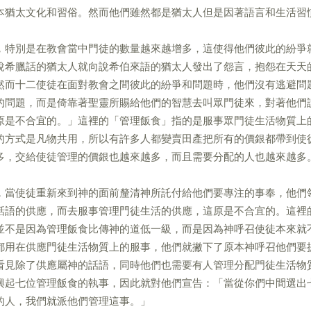
本猶太文化和習俗。然而他們雖然都是猶太人但是因著語言和生活習
，特別是在教會當中門徒的數量越來越增多，這使得他們彼此的紛爭
說希臘話的猶太人就向說希伯來語的猶太人發出了怨言，抱怨在天天
然而十二使徒在面對教會之間彼此的紛爭和問題時，他們沒有逃避問
的問題，而是倚靠著聖靈所賜給他們的智慧去叫眾門徒來，對著他們
原是不合宜的。」這裡的「管理飯食」指的是服事眾門徒生活物質上
的方式是凡物共用，所以有許多人都變賣田產把所有的價銀都帶到使
多，交給使徒管理的價銀也越來越多，而且需要分配的人也越來越多
，當使徒重新來到神的面前釐清神所託付給他們要專注的事奉，他們
話語的供應，而去服事管理門徒生活的供應，這原是不合宜的。這裡
並不是因為管理飯食比傳神的道低一級，而是因為神呼召使徒本來就
都用在供應門徒生活物質上的服事，他們就撇下了原本神呼召他們要
看見除了供應屬神的話語，同時他們也需要有人管理分配門徒生活物
興起七位管理飯食的執事，因此就對他們宣告：「當從你們中間選出
的人，我們就派他們管理這事。」