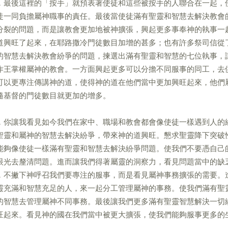
，最後這裡的「按手」就預表著使徒和這些被按手的人聯合在一起，
徒一同負擔屬神職事的責任。最後當使徒滿有聖靈和智慧去解決教會
分裂的問題，而是讓教會更加地被神擴張，興起更多事奉神的執事一
道興旺了起來，在耶路撒冷門徒數目加增的甚多；也有許多祭司信從
的智慧去解決教會紛爭的問題，揀選出滿有聖靈和智慧的七位執事，
作王掌權屬神的教會。一方面興起更多可以分擔不同服事的同工，去
可以更專注傳講神的道，使得神的道在他們當中更加興旺起來，他們
隨基督的門徒數目就更加的增多。
，你讓我看見如今我們在家中、職場和教會都會像使徒一樣遇到人的
聖靈和屬神的智慧去解決紛爭，帶來神的道興旺。懇求聖靈降下突破
能夠像使徒一樣滿有聖靈和智慧去解決紛爭問題。使我們不要憑自己
眼光去釐清問題。進而讓我們得著屬靈的洞察力，看見問題當中的缺
，不撇下神呼召我們要專注的服事，而是看見屬神事務擴張的需要。
靈充滿和智慧充足的人，來一起分工管理屬神的事務。使我們滿有聖
的智慧去管理屬神不同事務。最後讓我們更多滿有聖靈智慧解決一切
旺起來。看見神的國在我們當中被更大擴張，使我們能夠服事更多的