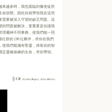
越來越多時，我也面臨到像使徒所
生命狀態。因此你就帶領我在這些
家需要被深入守望的缺乏問題。這
望的問題被解決，更重要是你讓我
管理屬神不同事務，使我們能一同
群的 190 位夥伴，求你在我們
，使我們能滿有聖靈，倚靠你的智
穩定靈修操練的生命，求你帶領。
CR
╬
-
C
ynthia,
R
ogery...
C
ross,
R
eborn...