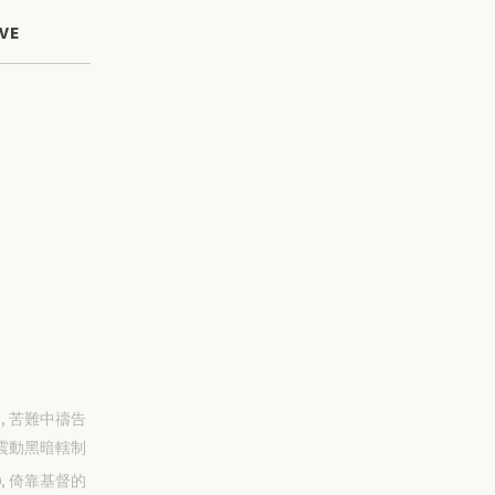
VE
-31, 苦難中禱告
震動黑暗轄制
-30, 倚靠基督的