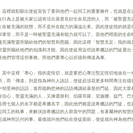
，這裡就彰顯出使徒宣告了要與他們一起同工的重要條件，也就是在
在行為上是被大家公認有活出基督良好生命見證的人，而「被聖靈充
生命被充滿的狀態，而不是外在能力的滿溢出來。因此使徒指的就是
和掌管，而不是一時被聖靈充滿有能力就可以了。當他們裡面的生命
越充滿聖靈所賜給他們的智慧和恩賜。因此這裡「智慧充足」指的就
聖靈所賜給他們的知識和才能。因此使徒用這些說希臘話的門徒選出
派他們管理這些事務。而他們要專心以祈禱和傳道為事。
，其中這裡「專心」指的是恆切，就是要把心專注堅定恆切地放在一
話，而「傳道」則是指為神向人說話，使徒必須花更多時間專注在禱
中領受神的話語，進而能夠把神的話語傳講給基督的門徒。因此大眾
有信心，聖靈充滿的人，又揀選腓利、伯羅哥羅、尼迦挪、提門、巴
這裡七個人的名字都是希臘名字，因此他們都是說希臘話的門徒，也
起同工的執事，來解決說希臘話的人群當中的問題，有著屬神的智慧
完成神所託付的事。最後就叫他們站在使徒面前，使徒就向神為他們