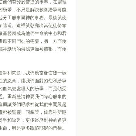
使他們有分於使徒的事奉，在靈裡
的紛爭，不只是解決教會紛爭可能
起分工服事屬神的事務。最後就使
了這道。這裡就彰顯出當使徒倚靠
讓基督就成為他們生命的中心和君
供應不同門徒的需要，另一方面使
屬神話語的供應更加被擴張，而使
紛爭和問題，我們應當像使徒一樣
性的恩膏，讓我們面對抱怨和紛爭
的血氣去處理人的紛爭，而是領受
乏。重新釐清神要我們專心服事的
進而讓我們呼求神從我們中間興起
靈都被聖靈一同掌管，倚靠神所賜
紛爭和缺乏，更多經歷到神的道更
生命，興起更多跟隨耶穌的門徒。