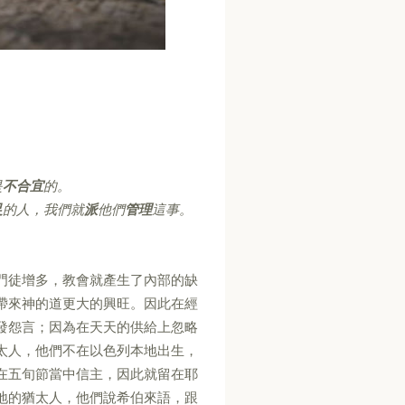
是
不合宜
的。
足
的人，我們就
派
他們
管理
這事。
門徒增多，教會就產生了內部的缺
帶來神的道更大的興旺。因此在經
發怨言；因為在天天的供給上忽略
太人，他們不在以色列本地出生，
在五旬節當中信主，因此就留在耶
地的猶太人，他們說希伯來語，跟