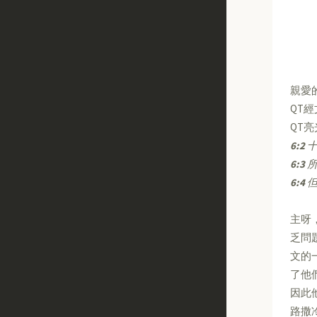
親愛
QT
QT
6:2
十
6:3
所
6:4
但
主呀
乏問
文的
了他
因此
路撒