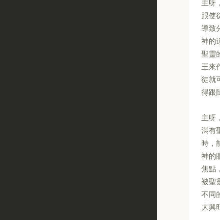
主呀
跟使
導致
神的
聖靈
王來
徒就
得跟
主呀
滿有
時，
神的
焦點
被聖
不同
大興