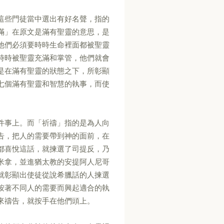
這些門徒當中選出有好名聲，指的
滿」在原文是滿有聖靈的意思，是
他們必須要時時生命裡面都被聖靈
時時被聖靈充滿和掌管，他們就會
是在滿有聖靈的狀態之下，所彰顯
七個滿有聖靈和智慧的執事，而使
件事上。而「祈禱」指的是為人向
告，把人的需要帶到神的面前，在
都喜悅這話，就揀選了司提反，乃
米拿，並進猶太教的安提阿人尼哥
就彰顯出使徒從說希臘話的人揀選
按著不同人的需要而興起適合的執
來禱告，就按手在他們頭上。