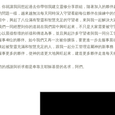
，你就讓我回想起過去你帶領我建立靈修分享群組，隨著加入的夥伴
的問題一樣，越來越無法每天同時深入守望看顧每位夥伴在操練中的
當中，興起了八位滿有聖靈和智慧充足的守望者，來與我一起解決大
我們一同經歷到你的道就在我們當中興旺起來，不只是大家需要被守
心以晨禱祭壇的祈禱和傳道為事，並且興起許多守望者與我一同分工
服事48位的夥伴。如今我們又再一次被你擴張，要更進一步去服事晨禱社
興起被聖靈充滿和智慧充足的人，跟我一起分工管理這屬神的新事務
服事更多的夥伴，使神的道更大地興旺起來，建造更多夥伴走進每天
切的感謝與祈求都是奉靠主耶穌基督的名求，阿們。