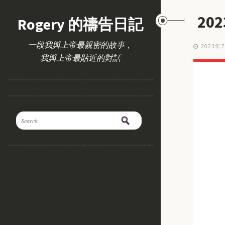
20
Rogery 的禱告日記
一段我與上帝最親密的故事，
2023年
我與上帝最貼近的對話