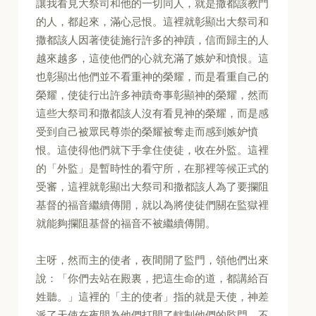
讓我看見大祭司和他的一切同人，就是撒都該教門
的人，都起來，滿心忌恨。這裡就彰顯出大祭司和
撒都該人因著使徒施行許多的神蹟，信而歸主的人
越來越多，這使他們的心就充滿了嫉妒和憤恨。這
也彰顯出他們並不看重神的榮耀，而是看重自己的
榮耀，使徒行出許多神蹟奇事彰顯神的榮耀，然而
這些大祭司和撒都該人沒有看見神的榮耀，而是感
受到自己被眾民尊崇的榮耀被奪走而感到嫉妒憤
恨。這使得他們就下手拿住使徒，收在外監。這裡
的「外監」是暫時性的看守所，在那裡等候正式的
受審，這裡就彰顯出大祭司和撒都該人為了要攔阻
基督的福音繼續傳開，就以為將使徒們關在監獄裡
就能夠攔阻基督的福音不被繼續傳開。
主呀，然而主的使者，夜間開了監門，領他們出來
說：「你們去站在殿裏，把這生命的道，都講給百
姓聽。」這裡的「主的使者」指的就是天使，神差
派了天使在夜間為他們打開了轄制他們的監門，不