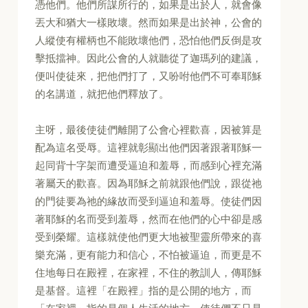
憑他們。他們所謀所行的，如果是出於人，就會像
丟大和猶大一樣敗壞。然而如果是出於神，公會的
人縱使有權柄也不能敗壞他們，恐怕他們反倒是攻
擊抵擋神。因此公會的人就聽從了迦瑪列的建議，
便叫使徒來，把他們打了，又吩咐他們不可奉耶穌
的名講道，就把他們釋放了。
主呀，最後使徒們離開了公會心裡歡喜，因被算是
配為這名受辱。這裡就彰顯出他們因著跟著耶穌一
起同背十字架而遭受逼迫和羞辱，而感到心裡充滿
著屬天的歡喜。因為耶穌之前就跟他們說，跟從祂
的門徒要為祂的緣故而受到逼迫和羞辱。使徒們因
著耶穌的名而受到羞辱，然而在他們的心中卻是感
受到榮耀。這樣就使他們更大地被聖靈所帶來的喜
樂充滿，更有能力和信心，不怕被逼迫，而更是不
住地每日在殿裡，在家裡，不住的教訓人，傳耶穌
是基督。這裡「在殿裡」指的是公開的地方，而