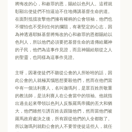
將悔改的心，和赦罪的恩，賜給以色列人。這裡就
彰顯出使徒們不怕逼迫不住地傳講基督生命的道。
在面對抵擋攻擊他們擁有權柄的公會領袖，他們也
不懼怕也不受到任何的攔阻，有著堅定的心志，因
為神透過耶穌基督將悔改的心和赦罪的恩都賜給以
色列人，所以他們必須要把基督生命的道傳給屬神
的子民，他們為這事作見證，而且神賜給順從之人
的聖靈，也同樣為這事作見證。
主呀，因著使徒們不聽從公會的人所吩咐的話，因
此公會的人就極其惱怒想要殺他們，然而在他們當
中有一個法利賽人，名叫迦瑪列，是眾百姓所敬重
的教法師，是法利賽人在公會當中的領袖。他就指
出過去起來帶領以色列人反叛羅馬帝國的丟大和猶
大，他們雖然引誘百姓去跟隨他們，然而當他們被
羅馬政府處決之後，所有跟從他們的人全都散了。
所以迦瑪列就勸公會的人不要管使徒這些人，就任