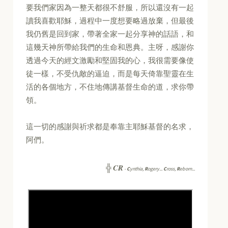
要我們家因為一整天都很不舒服，所以還沒有一起
讀我喜歡耶穌，過程中一度想要略過放棄，但最後
我仍舊是回到家，帶著全家一起分享神的話語，和
這幾天神所帶給我們的生命和恩典。主呀，感謝你
透過今天的經文激勵和堅固我的心，我很需要像使
徒一樣，不受仇敵的逼迫，而是每天倚靠聖靈在生
活的各個地方，不住地傳講基督生命的道，求你帶
領。
這一切的感謝與祈求都是奉靠主耶穌基督的名求，
阿們。
CR
╬
-
C
ynthia,
R
ogery...
C
ross,
R
eborn...