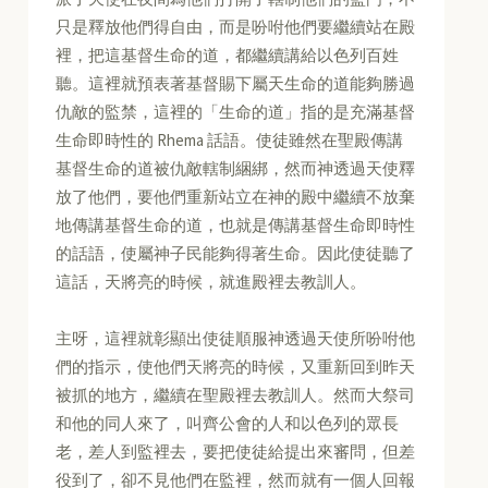
只是釋放他們得自由，而是吩咐他們要繼續站在殿
裡，把這基督生命的道，都繼續講給以色列百姓
聽。這裡就預表著基督賜下屬天生命的道能夠勝過
仇敵的監禁，這裡的「生命的道」指的是充滿基督
生命即時性的 Rhema 話語。使徒雖然在聖殿傳講
基督生命的道被仇敵轄制綑綁，然而神透過天使釋
放了他們，要他們重新站立在神的殿中繼續不放棄
地傳講基督生命的道，也就是傳講基督生命即時性
的話語，使屬神子民能夠得著生命。因此使徒聽了
這話，天將亮的時候，就進殿裡去教訓人。
主呀，這裡就彰顯出使徒順服神透過天使所吩咐他
們的指示，使他們天將亮的時候，又重新回到昨天
被抓的地方，繼續在聖殿裡去教訓人。然而大祭司
和他的同人來了，叫齊公會的人和以色列的眾長
老，差人到監裡去，要把使徒給提出來審問，但差
役到了，卻不見他們在監裡，然而就有一個人回報