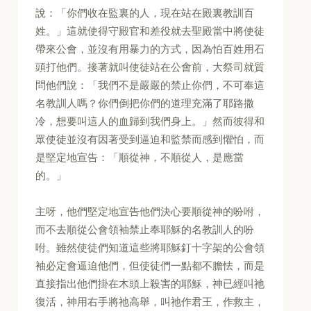
說：「你們收在監裏的人，現在站在殿裏教訓百
姓。」這就使得守殿官和差役就去聖殿當中將使徒
帶來公會，並沒有用暴力的方式，因為怕百姓用石
頭打他們。接著就叫使徒站在公會前，大祭司就質
問他們說：「我們不是嚴嚴的禁止你們，不可奉這
名教訓人嗎？你們倒把你們的道理充滿了耶路撒
冷，想要叫這人的血歸到我們身上。」然而彼得和
眾使徒並沒有因著受到逼迫和監禁而感到懼怕，而
是堅定地宣告：「順從神，不順從人，是應當
的。」
主呀，他們堅定地宣告他們決心要順從神的吩咐，
而不去順從公會領袖禁止奉耶穌的名教訓人的吩
咐。雖然使徒們知道這些將耶穌釘十字架的公會領
袖必定會逼迫他們，但使徒們一點都不膽怯，而是
直接指出他們掛在木頭上殺害的耶穌，神已經叫祂
復活，神用右手將祂高舉，叫祂作君王，作救主，