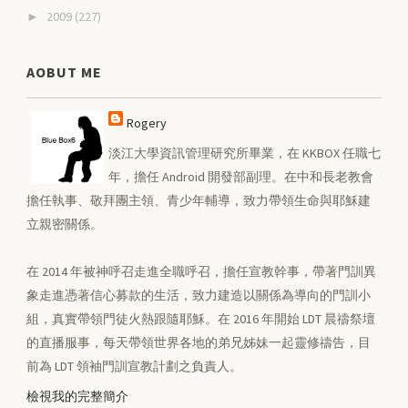
2009
(227)
►
AOBUT ME
Rogery
淡江大學資訊管理研究所畢業，在 KKBOX 任職七
年，擔任 Android 開發部副理。在中和長老教會
擔任執事、敬拜團主領、青少年輔導，致力帶領生命與耶穌建
立親密關係。
在 2014 年被神呼召走進全職呼召，擔任宣教幹事，帶著門訓異
象走進憑著信心募款的生活，致力建造以關係為導向的門訓小
組，真實帶領門徒火熱跟隨耶穌。在 2016 年開始 LDT 晨禱祭壇
的直播服事，每天帶領世界各地的弟兄姊妹一起靈修禱告，目
前為 LDT 領袖門訓宣教計劃之負責人。
檢視我的完整簡介