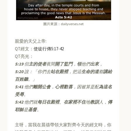
圖片來源：dailyverses.net
親愛的天父上帝:
QT經文：
使徒行傳5:17-42
QT亮光：
5:19
但
主的使者
夜間
開了監門
，
領
他們
出來
，
5:20
說：「你們去
站在殿裡
，把這
生命的道
都
講給
百姓聽
。」
5:41
他們
離開公會
，
心裡歡喜
，因被算是配
為這名
受辱
。
5:42
他們就
每日在殿裡
、
在家裡不住
地
教訓
人，
傳
耶穌
是
基督
。
主呀，當我在晨禱帶領大家對齊今天的經文時，你