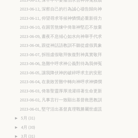
2023-06-12, 深察自己的行為誠心禱告歸向神
2023-06-11, 仰望尋求等候神憐憫必重新得力
2023-06-10, 在困苦熬煉中倚靠神堅忍不放棄
2023-06-09, 晝夜不息傾心如水向神舉手代求
2023-06-08, 跟從神話語教訓不聽從虛假異象
2023-06-07, 拆毀虛假敬拜恢復對神真實敬拜
2023-06-06, 急難中呼求神公義對待為我伸冤
2023-06-05, 讓我降伏神的破碎呼求主的安慰
2023-06-04, 在衰敗苦難中轉向神呼求神憐憫
2023-06-03, 倚靠聖靈厚厚澆灌得著生命更新
2023-06-02, 凡事言行一致顯出基督救恩教訓
2023-06-01, 堅守活出基督真理戰勝屬世虛謊
5月
(31)
►
4月
(30)
►
3月
(31)
►