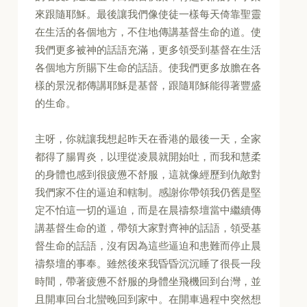
來跟隨耶穌。最後讓我們像使徒一樣每天倚靠聖靈
在生活的各個地方，不住地傳講基督生命的道。使
我們更多被神的話語充滿，更多領受到基督在生活
各個地方所賜下生命的話語。使我們更多放膽在各
樣的景況都傳講耶穌是基督，跟隨耶穌能得著豐盛
的生命。
主呀，你就讓我想起昨天在香港的最後一天，全家
都得了腸胃炎，以理從凌晨就開始吐，而我和慧柔
的身體也感到很疲憊不舒服，這就像經歷到仇敵對
我們家不住的逼迫和轄制。感謝你帶領我仍舊是堅
定不怕這一切的逼迫，而是在晨禱祭壇當中繼續傳
講基督生命的道，帶領大家對齊神的話語，領受基
督生命的話語，沒有因為這些逼迫和患難而停止晨
禱祭壇的事奉。雖然後來我昏昏沉沉睡了很長一段
時間，帶著疲憊不舒服的身體坐飛機回到台灣，並
且開車回台北蠻晚回到家中。在開車過程中突然想