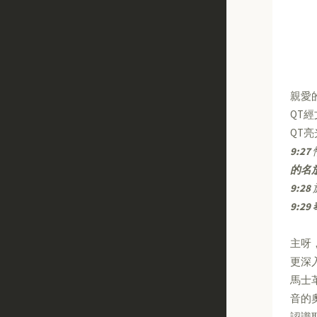
親愛
QT
QT
9:27
的名
9:28
9:29
主呀
更深
馬士
音的
認識