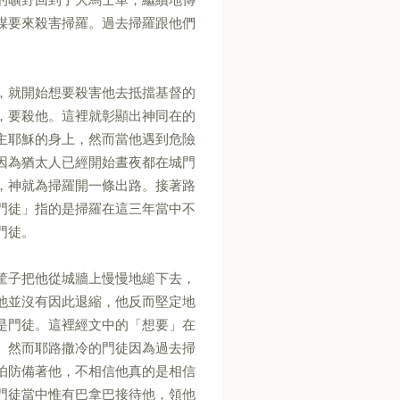
謀要來殺害掃羅。過去掃羅跟他們
，就開始想要殺害他去抵擋基督的
，要殺他。這裡就彰顯出神同在的
主耶穌的身上，然而當他遇到危險
因為猶太人已經開始晝夜都在城門
，神就為掃羅開一條出路。接著路
門徒」指的是掃羅在這三年當中不
門徒。
筐子把他從城牆上慢慢地縋下去，
他並沒有因此退縮，他反而堅定地
是門徒。這裡經文中的「想要」在
。然而耶路撒冷的門徒因為過去掃
怕防備著他，不相信他真的是相信
門徒當中惟有巴拿巴接待他，領他