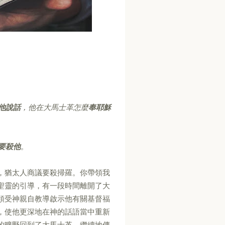
他說話
，他在大馬士革怎麼
奉耶穌
要殺他
。
，猶太人商議要殺掃羅。你帶領我
聖靈的引導，有一段時間離開了大
領受神親自教導啟示他有關基督福
，使他更深地在神的話語當中重新
的曠野回到了大馬士革，繼續地傳