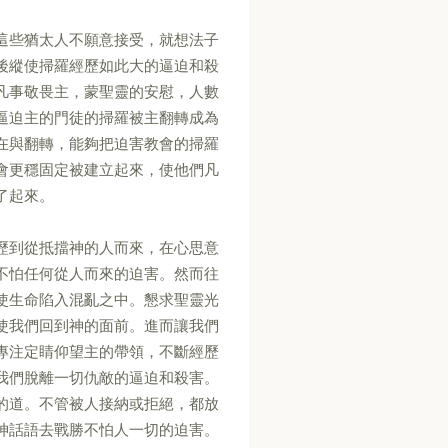
這些猶太人不願意接受，就想法子
後縱使掃羅經歷如此大的逼迫和殺
凡事敬畏主，蒙聖靈的安慰，人數
逼迫主的門徒的掃羅被主翻轉成為
在與翻轉，能夠把迫害教會的掃羅
會更穩固定被建立起來，使他們凡
了起來。
歷到從抵擋神的人而來，在心思意
不怕任何從人而來的迫害。然而往
使生命陷入混亂之中。懇求聖靈光
使我們回到神的面前。進而讓我們
專注定睛仰望主的帶領，不斷經歷
我們脫離一切仇敵的逼迫和殺害。
的道。不管被人接納或拒絕，都放
神話語去戰勝不怕人一切的迫害。