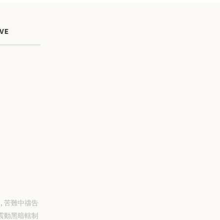
VE
-31, 苦難中禱告
震動黑暗轄制