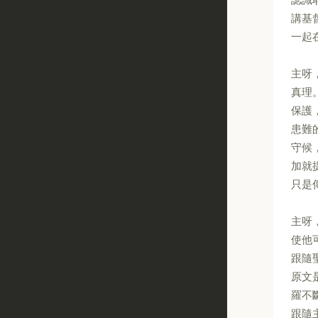
講基
一起
主呀
真理
保護
患難
守候
加就
只是
主呀
使他
跟隨
原文
羅不
跟隨