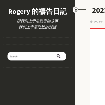
20
Rogery 的禱告日記
一段我與上帝最親密的故事，
2023年
我與上帝最貼近的對話