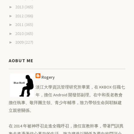
2013
(365)
►
2012
(366)
►
2011
(365)
►
2010
(365)
►
2009
(227)
►
AOBUT ME
Rogery
淡江大學資訊管理研究所畢業，在 KKBOX 任職七
年，擔任 Android 開發部副理。在中和長老教會
擔任執事、敬拜團主領、青少年輔導，致力帶領生命與耶穌建
立親密關係。
在 2014 年被神呼召走進全職呼召，擔任宣教幹事，帶著門訓異
象走進憑著信心募款的生活，致力建造以關係為導向的門訓小