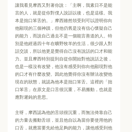
讓我看見摩西又對著你說：「主啊，我素日不是能
言的人，就是從你對僕人說話以後，也是這樣。我
本是拙口笨舌的。」摩西雖然領受到可以證明你向
他顯現的三個神蹟，但他仍舊是沒有信心懷疑自己
的能力，而說自己過去不是一個能言善道的人。特
別是他經過四十年在曠野牧羊的生活，很少跟人對
話交談，所以他更是覺得自己沒有說話的口才和能
力。並且摩西特別提到自從你開始對他說話之後，
也是一樣沒有改變，他沒有感受到你向他顯現對他
的口才有什麼改變。因此他覺得你沒有辦法改變他
現在的狀態，就認為他本是拙口笨舌。這裡的「拙
口笨舌」在原文是口舌很沉重，不易搬動，也就是
應對遲鈍的意思。
主呀，摩西認為他的舌頭很沉重，而無法倚靠自己
的力量去搬動舌頭，並且他自以為當你要使用他的
口舌，就應當要先給他足夠的能力，讓他感受到他