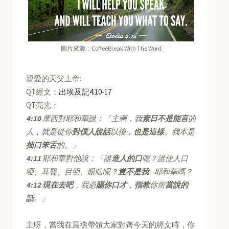
圖片來源：CoffeeBreak With The Word
親愛的天父上帝:
QT經文：
出埃及記4:10-17
QT亮光：
4:10
摩西對耶和華說：「主啊，我
素日不是能言
的
人，就是從你
對僕人說話
以後，
也是這樣
。我本是
拙口笨舌
的。」
4:11
耶和華對他說：「誰
造人的口
呢？誰使人口
啞、耳聾、目明、眼瞎呢？
豈不是我
─耶和華嗎？
4:12
現在去吧
，我必
賜你口才
，
指教
你所
當說的
話
。」
主呀，當我在晨禱帶領大家對齊今天的經文時，你