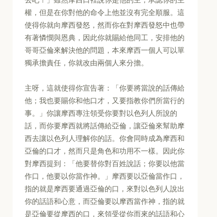
權，但是在你對他的命令上他並沒有完全順服。這
使得你就向摩西發怒，然而你在對摩西發怒中也帶
有著憐憫與恩典，因此你就賜給他同工，安排他的
哥哥亞倫來解決他的問題，本來摩西一個人可以單
獨承擔責任，你就改由兩個人來分擔。
主呀，這就使得你宣告著：「你要將當說的話傳給
他；我也要賜你和他口才，又要指教你們所當行的
事。」你讓摩西專注領受你要對以色列人所說的
話，而你要摩西就將話傳給亞倫，讓亞倫來幫助摩
西去讓以色列人理解你的話。你會同時成為摩西和
亞倫的口才，然而只是角色和功用不一樣。因此你
對摩西提到：「他要替你對百姓說話；你要以他當
作口，他要以你當作神。」摩西要以亞倫當作口，
指的就是摩西要通過亞倫的口，來對以色列人說出
你的話語和心意，而亞倫要以摩西當作神，指的就
是亞倫要從摩西的口，來領受從你而來的話語和心