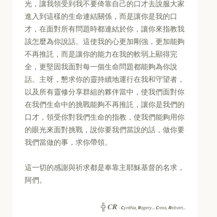
光，讓我領受到我不要倚靠自己的口才去說服大家
進入到這樣的生命連結關係，而是讓你是我的口
才，在面對所有問題時都連結於你，讓你來指教我
該怎麼為你說話。這使我的心更加剛強，更加能夠
不再推託，而是讓你的能力在我的軟弱上顯得完
全，更堅固我面對每一個生命問題都能夠為你說
話。主呀，懇求你的靈持續地運行在我和守望者，
以及所有靈修分享群組的夥伴當中，使我們面對你
在我們生命中的挑戰能夠不再推託，讓你是我們的
口才，領受你對我們生命的指教，使我們能夠用你
的眼光來面對挑戰，說你要我們當說的話，做你要
我們當做的事，求你帶領。
這一切的感謝與祈求都是奉靠主耶穌基督的名求，
阿們。
CR
╬
-
C
ynthia,
R
ogery...
C
ross,
R
eborn...