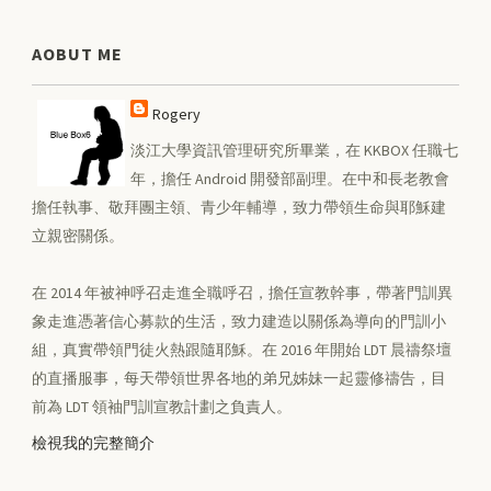
AOBUT ME
Rogery
淡江大學資訊管理研究所畢業，在 KKBOX 任職七
年，擔任 Android 開發部副理。在中和長老教會
擔任執事、敬拜團主領、青少年輔導，致力帶領生命與耶穌建
立親密關係。
在 2014 年被神呼召走進全職呼召，擔任宣教幹事，帶著門訓異
象走進憑著信心募款的生活，致力建造以關係為導向的門訓小
組，真實帶領門徒火熱跟隨耶穌。在 2016 年開始 LDT 晨禱祭壇
的直播服事，每天帶領世界各地的弟兄姊妹一起靈修禱告，目
前為 LDT 領袖門訓宣教計劃之負責人。
檢視我的完整簡介