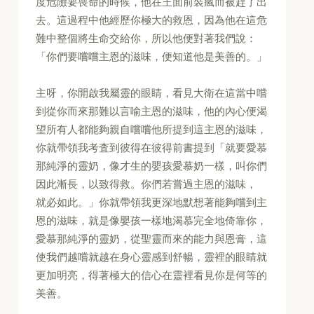
度危險要喪命的時候，他在王面前裝瘋而被趕了出
去。這過程中他經歷你極大的救恩，因為他在這危
難中整個將生命交給你，所以他便對著我們說：
「你們要嚐嚐主恩的滋味，便知道他是美善的。」
主呀，你開啟我屬靈的眼睛，看見大衛在這當中嚐
到從你而來那難以言喻主恩的滋味，他的內心便渴
望所有人都能夠親自嚐嚐他所提到這主恩的滋味，
你就帶領我考査到彼得在彼得前書提到「就要愛慕
那純淨的靈奶，像才生的嬰孩愛慕奶一樣，叫你們
因此漸長，以致得救。你們若嘗過主恩的滋味，
就必如此。」你就帶領我更深地默想著能夠嚐到主
恩的滋味，就是像嬰孩一樣地渴慕完全地倚靠你，
愛慕那純淨的靈奶，從聖靈而來的能力與恩膏，這
使我們越嚐就越在身心靈感到舒暢，靈裡的眼睛就
更加明亮，得著極大的信心在靈裡看見你是何等的
美善。