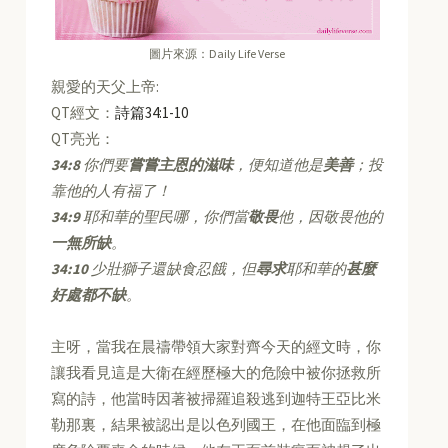
圖片來源：Daily Life Verse
親愛的天父上帝:
QT經文：
詩篇34:1-10
QT亮光：
34:8
你們要
嘗嘗主恩的滋味
，便知道他是
美善
；投
靠他的人有福了！
34:9
耶和華的聖民哪，你們當
敬畏
他，因敬畏他的
一無所缺
。
34:10
少壯獅子還缺食忍餓，但
尋求
耶和華的
甚麼
好處都不缺
。
主呀，當我在晨禱帶領大家對齊今天的經文時，你
讓我看見這是大衛在經歷極大的危險中被你拯救所
寫的詩，他當時因著被掃羅追殺逃到迦特王亞比米
勒那裏，結果被認出是以色列國王，在他面臨到極