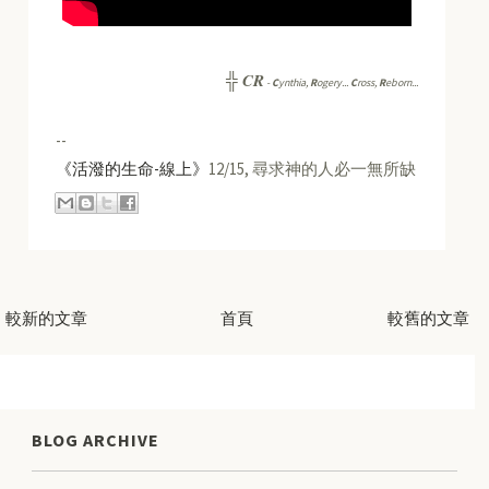
CR
╬
-
C
ynthia,
R
ogery...
C
ross,
R
eborn...
--
《活潑的生命-線上》
12/15, 尋求神的人必一無所缺
較新的文章
首頁
較舊的文章
BLOG ARCHIVE