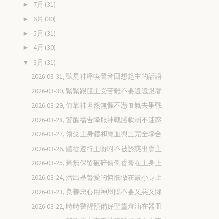
7月
(31)
►
6月
(30)
►
5月
(31)
►
4月
(30)
►
3月
(31)
▼
2026-03-31, 聽見神呼喚聲音回想起主的話語
2026-03-30, 緊緊跟隨主受苦難不要遠遠跟著
2026-03-29, 倚靠神坦然無懼不憑血氣去爭戰
2026-03-28, 警醒禱告降服神戰勝軟弱不迷惑
2026-03-27, 領受主身體和寶血與主完全聯合
2026-03-26, 聽從遵行主吩咐不被誘惑出賣主
2026-03-25, 毫無保留破碎傾倒香膏在主身上
2026-03-24, 活出基督愛的憐憫做在最小身上
2026-03-23, 良善忠心用神恩賜不要又惡又懶
2026-03-22, 時時警醒預備好聖靈燈油在器皿