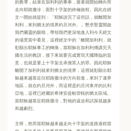
的教導，結束在加利利的事奉，接著就開始轉向而
走向耶路撒冷，面對十字架的終極旅程。因此在經
文一開始就提到：「耶穌說完了這些話，就離開加
利利，來到猶太的境界約旦河外。」懇求聖靈開啟
我們屬靈的眼睛，帶領我們更深地進入到今天經文
的場景當中看見，這裡經文中的「離開加利利」就
彰顯出耶穌事工的轉換，當耶穌在加利利傳講完天
國生活的教訓，接下來就要完成實現天國降臨的旨
意，也就是要上十字架去承擔眾人的罪。因此耶穌
離開了加利利就來到猶太的境界，這裡就彰顯出耶
穌越來越靠近往耶路撒冷的方向前進，來到了邊界
地區，就在約旦河外，而這裡是約旦河東岸的比利
亞地，這裡已經屬於希律安提帕管轄的猶太區域。
當耶穌越靠近耶路撒冷，對祂的逼迫和試探就越多
和越劇烈。
主呀，然而當耶穌越來越走向十字架的道路過程當