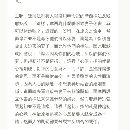
意。
主呀，進而法利賽人就引用申命記的摩西律法反駁
耶穌說：「這樣，摩西為什麼吩咐給妻子休書，就
可以休她呢？」這裡的「吩咐」在原文是命令，然
而摩西並不是命令他們可以休妻，而是為了保護會
被丈夫迫害的妻子，而允許他們的律法。因此耶穌
就回應說：「摩西因為你們的心硬，所以許你們休
妻，但起初並不是這樣。」這裡「心硬」指的就是
心裡剛硬，對神的心意麻木，而「許」是准許讓步
的意思，而不是吩咐命令，神因著墮落的人性而讓
步，因為人心的剛硬，不想要神所結合的婚姻關
係，進而轉去逼迫殺害妻子來解除關係，而摩西設
立休書的律法來保護弱勢的婦女。然而耶穌特別強
調起初並不是這樣，這裡「起初」指的就是神起初
的心意，神最原始起初的心意是要人結合成為一
體，然而人的剛硬卻要分裂神所結合的關係。