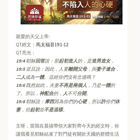
親愛的天父上帝:
QT經文：
馬太福音19:1-12
QT亮光：
19:4
耶穌
回答
說：那
起初造人
的，是
造男造女
，
19:5
並且說：因此，人要
離開父母
，與
妻子連合
，
二人
成為
一體
。這經你們沒有念過嗎？
19:6
既然如此，夫妻
不再是兩個人
，乃是
一體
的
了。所以，
神配合
的，
人
不可
分開
。
19:8
耶穌說：
摩西
因為你們的
心硬
，所以
許
你們
休
妻
，但
起初
並
不是這樣
。
主呀，當我在晨禱帶領大家對齊今天的經文時，你
讓我看見耶穌結束了對門徒有關於天國的群體生活