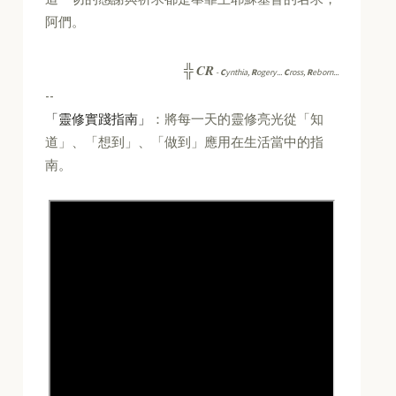
阿們。
CR
╬
-
C
ynthia,
R
ogery...
C
ross,
R
eborn...
--
「靈修實踐指南」
：將每一天的靈修亮光從「知
道」、「想到」、「做到」應用在生活當中的指
南。