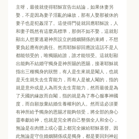
主呀，最後就使得耶穌宣告出結論，如果休妻另
娶，不是因為妻子淫亂的緣故，那有人娶那被休的
妻子也是犯姦淫了。這使得門徒就回應耶穌說，人
和妻子既然有這麼高標準，那倒不如不娶，這就彰
顯出人想要逃避神所設立的婚姻關係的束縛，不想
要負起應有的責任。然而耶穌卻回應說這話不是人
都能領受的，唯獨賜給誰，誰才能領受。這就彰顯
出能夠不結婚守獨身是神所賜的恩賜，接著耶穌就
指出三種獨身的狀態，有人是生來就是閹人，也就
是天生就失去生育能力，而有人是被人閹的，指的
就是意外或是人為而失去生育能力，然而最後是為
了天國的緣故而自閹，指的就是為了專心服事神國
度，而自願放棄結婚生養權利的人。然而這必須要
有神所給予獨身的恩賜才能夠領受，將全部的身心
靈奉獻給神，也就是完全將自己整個全人和全心，
無論是在肉體上或心靈上都完全嫁給耶穌基督。因
此無論是守住婚姻關係或是獨身，都是要回到神起