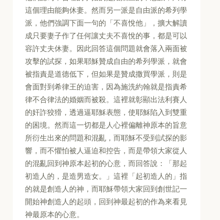
這個理由能夠休妻。然而另一派是自由派的希列學
派，他們強調下面一句的「不喜悅他」，擴大解讀
成只要妻子作了任何讓丈夫不喜悅的事，都是可以
容許丈夫休妻。因此回答這個問題就會落入兩面被
攻擊的試探，如果耶穌贊成自由的希列學派，就會
被指責是道德低下，但如果是贊成撒買學派，則是
會面對到希律王的迫害，因為施洗約翰就是指責希
律不合律法的婚姻而被殺。這裡就彰顯出法利賽人
的奸詐狡猾，透過逼耶穌表態，使耶穌陷入到雙重
的困境。然而這一切都是人心裡偏離神原本的旨意
所衍生出來的問題和混亂，而耶穌不受到試探的影
響，而不懼怕被人逼迫和控告，而是帶領大家從人
的混亂回到神原本起初的心意，而回答說：「那起
初造人的，是造男造女。」這裡「起初造人的」指
的就是創造人的神，而耶穌帶領大家回到創世記一
開始神創造人的起頭，回到神最起初的作為來看見
神最原本的心意。