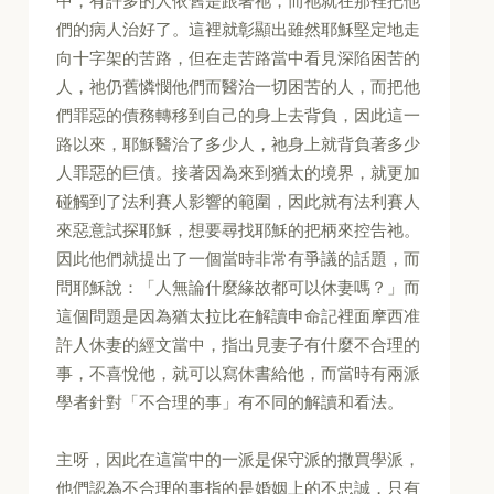
中，有許多的人依舊是跟著祂，而祂就在那裡把他
們的病人治好了。這裡就彰顯出雖然耶穌堅定地走
向十字架的苦路，但在走苦路當中看見深陷困苦的
人，祂仍舊憐憫他們而醫治一切困苦的人，而把他
們罪惡的債務轉移到自己的身上去背負，因此這一
路以來，耶穌醫治了多少人，祂身上就背負著多少
人罪惡的巨債。接著因為來到猶太的境界，就更加
碰觸到了法利賽人影響的範圍，因此就有法利賽人
來惡意試探耶穌，想要尋找耶穌的把柄來控告祂。
因此他們就提出了一個當時非常有爭議的話題，而
問耶穌說：「人無論什麼緣故都可以休妻嗎？」而
這個問題是因為猶太拉比在解讀申命記裡面摩西准
許人休妻的經文當中，指出見妻子有什麼不合理的
事，不喜悅他，就可以寫休書給他，而當時有兩派
學者針對「不合理的事」有不同的解讀和看法。
主呀，因此在這當中的一派是保守派的撒買學派，
他們認為不合理的事指的是婚姻上的不忠誠，只有