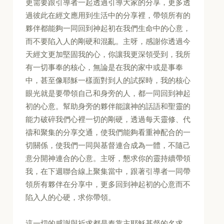
更需要跟引導者一起透過引導大家的分享，更多透
過彼此在經文應用到生活中的分享裡，帶領所有的
夥伴都能夠一同回到神起初在我們生命中的心意，
而不要陷入人的剛硬和混亂。主呀，感謝你透過今
天經文更加堅固我的心，你讓我更深領受到，我所
有一切事奉的核心，無論是在我的家中或是事奉
中，甚至像耶穌一樣面對到人的試探時，我的核心
眼光就是要帶領自己和身旁的人，都一同回到神起
初的心意。幫助身旁的夥伴能讓神的話語和聖靈的
能力破碎我們心裡一切的剛硬，透過每天靈修、代
禱和聚集的分享交通，使我們能夠看重神配合的一
切關係，使我們一同與基督連合成為一體，不隨己
意分開神連合的心意。主呀，懇求你的靈持續帶領
我，在下週聯合線上聚集當中，跟著引導者一同帶
領所有夥伴在分享中，更多回到神起初的心意而不
陷入人的心硬，求你帶領。
這一切的感謝與祈求都是奉靠主耶穌基督的名求，