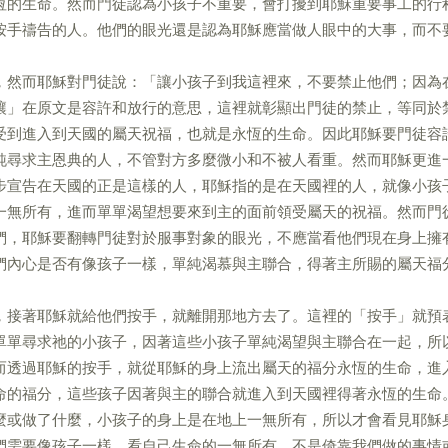
恆的生命。然而門徒認為小孩子不重要，會打擾到耶穌重要事工的行
按手禱告的人。他們的眼光還是認為耶穌應當做人眼中的大事，而不
，然而耶穌對門徒說：「讓小孩子到我這裡來，不要禁止他們；因為
讓」在原文是容許和放行的意思，這裡就彰顯出門徒的禁止，等同於
受到進入到天國的屬天祝福，也就是永恆的生命。因此耶穌要門徒容
純尋求主恩典的人，不管對方多麼微小和不被人看重。然而耶穌更進
步宣告在天國的正是這樣的人，耶穌指的是在天國裡的人，就像小孩
一無所有，進而單單渴望想要來到主的面前領受屬天的祝福。然而門
們，耶穌要翻轉門徒對於服事對象的眼光，不應當看他們現在身上擁
們內心是否有像孩子一樣，單純渴慕與主聯合，得著主所賜的屬天福
，接著耶穌就給他們按手，就離開那地方去了。這裡的「按手」就預
單單尋求祂的小孩子，因著這些小孩子單純渴望與主聯合在一起，所
而透過耶穌的按手，就從耶穌的身上流出屬天的福分永恆的生命，進
命的福分，這些孩子因著與主的聯合就進入到天國裡得著永恆的生命
麼或做了什麼，小孩子的身上是在地上一無所有，所以才會看見耶穌
們需要像孩子一樣，看自己生命的一無所有，不是倚靠我們做的事情