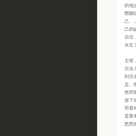
的地
際關
己。
己的
自信
永生
主呀
完全
到完
足。
然而
放下
而看
是要
愁愁