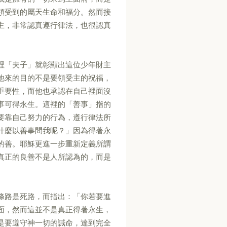
領受到的屬天生命和福分。然而接
主，非常認真遵行律法，也很認真
裡「夫子」就彰顯出這位少年財主
他來的目的不是要領受主的祝福，
重要性，而他也承認在自己裡面沒
事可得永生。這裡的「善事」指的
要靠自己努力的行為，遵行律法所
什麼以善事問我呢？」因為得著永
的善。耶穌更進一步重新定義所謂
真正的良善不是人所認為的，而是
條路是死路，而指出：「你若要進
面，然而這並不是真正得著永生，
是要遵守神一切的誡命，達到完全