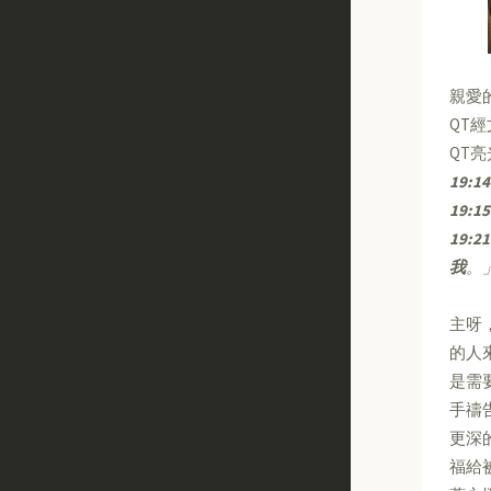
親愛
QT
QT
19:14
19:15
19:21
我
。
主呀
的人
是需
手禱
更深
福給