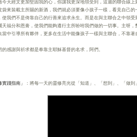
過今天經文更加堅固我的心，你讓我更深地領受到，這週的聯合線上
皮袋來裝載主所賜的新酒，我們就必須要像小孩子一樣，看見自己的
，使我們不是倚靠自己的行善來追求永生。而是在與主聯合之中領受
屬天福分和恩膏，使我們能夠遵行主所吩咐我們做的一切事。主呀，
集當中引導所有夥伴，更多在生活中能像孩子一樣與主聯合，不靠著
切的感謝與祈求都是奉靠主耶穌基督的名求，阿們。
修實踐指南」
：將每一天的靈修亮光從「知道」、「想到」、「做到