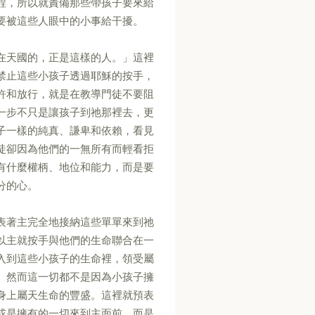
程，所以就責備那些帶孩子要來給
要被這些人眼中的小事給干擾。
在天國的，正是這樣的人。」這裡
禁止這些小孩子透過耶穌的按手，
許和放行，就是在教導門徒不要阻
一步不只是讓孩子到祂那裡去，更
子一樣的純真、謙卑和依賴，看見
徒卻因為他們的一無所有而輕看拒
有什麼權柄、地位和能力，而是要
分的心。
表著主完全地接納這些單單來到祂
以主就按手與他們的生命聯合在一
入到這些小孩子的生命裡，領受屬
。然而這一切都不是因為小孩子擁
身上屬天生命的豐盛。這裡就預表
或是擁有的一切來到主面前，而是