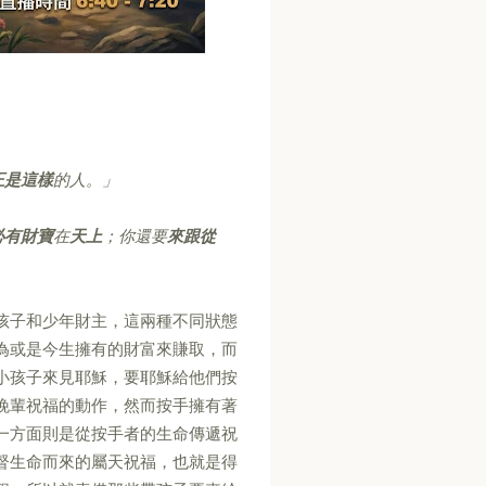
正是這樣
的人。」
必有財寶
在
天上
；你還要
來跟從
孩子和少年財主，這兩種不同狀態
為或是今生擁有的財富來賺取，而
小孩子來見耶穌，要耶穌給他們按
晚輩祝福的動作，然而按手擁有著
一方面則是從按手者的生命傳遞祝
督生命而來的屬天祝福，也就是得