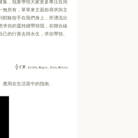
聚集，我要帶領大家更多專注在用
一無所有，單單來主面前尋求與主
到耶穌按手在我們身上，所湧流出
懇求你的靈持續帶領我，在聯合線
自己的行善去得永生，求你帶領。
CR
╬
-
C
ynthia,
R
ogery...
C
ross,
R
eborn...
」應用在生活當中的指南。