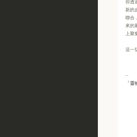
你透
新的
聯合
來的
上聚
這一
--
「靈