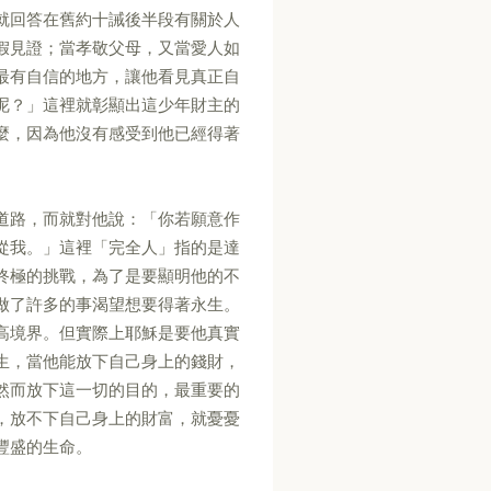
就回答在舊約十誡後半段有關於人
假見證；當孝敬父母，又當愛人如
最有自信的地方，讓他看見真正自
呢？」這裡就彰顯出這少年財主的
麼，因為他沒有感受到他已經得著
道路，而就對他說：「你若願意作
從我。」這裡「完全人」指的是達
終極的挑戰，為了是要顯明他的不
做了許多的事渴望想要得著永生。
高境界。但實際上耶穌是要他真實
生，當他能放下自己身上的錢財，
然而放下這一切的目的，最重要的
，放不下自己身上的財富，就憂憂
豐盛的生命。