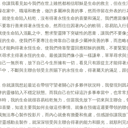
，你讓我看見如今我們在世上雖然都相信耶穌是生命的救主，但在生
碌在家中、職場和教會，做許多屬神良善的事，然而停留在外表的行
，就使生命陷入枯乾，沒有得著永恆生命的喜樂和滿足。我們應當像
不要靠行善來得著永恆生命。然而往往因著內心的軟弱，容易陷入行
就使生命陷入混亂之中。懇求聖靈降下突破性的恩膏，讓我們不要像
恆的生命。使我們不要專注在倚靠自己做多少屬神良善的事，而忽略
結才能夠得著永恆生命。使我們倚靠聖靈回應耶穌的挑戰，不要緊緊
來尋求主得著永恆的生命。最後讓我們像小孩一樣謙卑，單單尋求與
自己一無所有，放下自己今生所擁有一切，看見只有跟從主才能得著
手中，不斷與主聯合領受主所賜下的永恆生命，得著屬天的滿足，跟
，你就讓我想起最近在帶領守望者關心許多夥伴狀況時，我發現到因
伴的靈修陷入不穩定狀態。而我自己在忙碌這許多事奉當中，也常常
奉時，我的生命就很容易枯乾無力，但當我先放下一切來與主聯合，
和喜樂，知道主要我如何去做這些事情。就像在預備這週要帶領的聯
我無法專心製作投影片，而內心就會有擔憂和焦慮，但感謝你讓我放
聖靈感動去製作，就深深領受與主聯合得著的能力和眼光，就順利完