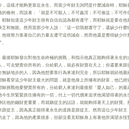
步，這樣才能夠更靠近永生。而當少年財主詢問是什麼誡命時，耶穌
係的條例，而說著：「就是不可殺人；不可姦淫；不可偷盜；不可作
」耶穌知道這少年財主很有自信自認為都有遵守，而耶穌就是要在他
缺乏和無能。然而當那少年人說：「這一切我都遵守了，還缺少什麼
，他很努力靠著自己的力量去遵守這些誡命，然而他還是覺得缺少什
了。
，最後耶穌發出對他生命終極的挑戰，和指示他真正能夠得著永生的
人，可去變賣你所有的，分給窮人，就必有財寶在天上；你還要來跟
全無缺地步的人，因為他想要靠行為來達到完全，所以耶穌就給他最
耶穌看穿這少年財主最大的問題，就是他身上所擁有的財富，他已經
耶穌挑戰他要變賣所有的，分給窮人來達到最後那「愛人如己」的最
他今生所緊緊抓住擁有的一切，付上一切代價來追求他渴望得著的永
神比他的錢財更重要，而就聽從主的話語，就能夠得著天上的財寶。
來跟從主，因為真正能得著永生的道路是跟從主。然而這位少年財主
的走了，因為他的產業很多，但卻沒看見耶穌身上有著他所渴望永恆