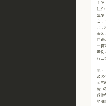
主呀
注忙
生命
合，
合，
著永
正連
一切
看見
給主
主呀
多夥
的事
能力
碌使
順服