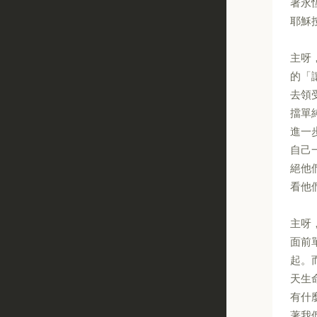
著永
耶穌
主呀
的「
去領
擋單
進一
自己
絕他
看他
主呀
面前
起。
天生
有什
著我