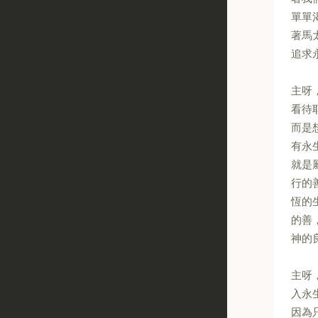
單單
著馬
追求
主呀
看待
而是
有永
就是
行的
恆的
的善
神的
主呀
入永
因為