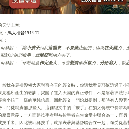
的天父上帝:
經文：
馬太福音19:13-22
亮光：
耶穌說：「讓
小孩子
到我
這裡來
，
不要禁止
他們；因為
在天國
的，
耶穌給他們
按手
，就
離開
那地方去了。
耶穌說：「你若願意
作完全人
，可去
變賣
你
所有
的，
分給窮人
，就
」
，當我在晨禱帶領大家對齊今天的經文時，你讓我看見耶穌透過了小
來見祂所產生的教訓，揭開了進入天國的真正條件，不是靠著律法行
要像小孩子一樣的單純信靠。因此經文一開始就提到，那時有人帶著
告，門徒就責備那些人。這裡經文中的「按手」在猶太傳統中長輩為
的屬靈意義，一方面是按手者與被按手者在生命當中聯合為一，而另
被按手者。因此被耶穌按手，就預表著與基督聯合在一起，領受從基