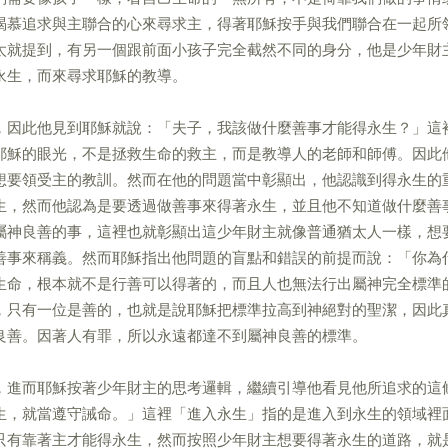
渴慕追求與主聯合的心來尋求主，得著耶穌按手與我們聯合在一起所
太就提到，有另一個跟前面小孩子完全截然不同的身分，他是少年財
永生，而來尋求耶穌的教導。
，因此他見到耶穌就說：「夫子，我該做什麼善事才能得永生？」這
耶穌的眼光，不是拯救生命的救主，而是教導人的老師和師傅。因此
想要領受主的教訓。然而在他的問題當中彰顯出，他認識到得永生的
生，然而他認為是要透過做善事來得著永生，並且他不知道做什麼善
屬神良善的事，這裡也就彰顯出這少年財主就像普通猶太人一樣，想
善事來稱義。然而耶穌指出他問題的盲點和錯誤的前提而說：「你為
生命，根本就不是行善可以得著的，而且人也無法行出屬神完全標準
，只有一位是善的，也就是說耶穌把標準拉高到神絕對的聖潔，因此
良善。因著人有罪，所以永遠都達不到屬神良善的標準。
，進而耶穌按著少年財主的思考邏輯，繼續引導他看見他所追求的這
生，就當遵守誡命。」這裡「進入永生」指的是進入到永生的領域裡
只有靠著主才能得永生，然而按照少年財主想要得著永生的道路，就