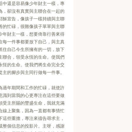
活中還是容易像少年財主一樣，專
為，卻沒有真實與主聯合在一起的
耶穌宣告，像孩子一樣持續與主聯
善的忙碌，很難像孩子單單與主聯
少年財主一樣，想要倚靠行善來得
在每一件事都要放下自己，與主真
抓住自己今生所擁有的一切，放下
主聯合，領受永恆的生命。使我們
永恆的生命。使我們將生命完全交
從主的腳步與主同行做每一件事。
為過年期間和工作的忙碌，就使許
意識到當我的心更專注在這些要做
領受主所賜的豐盛生命，我就充滿
合線上聚集，因為一直都有事情忙
下這些重擔，專注來禱告尋求主，
成整個信息的投影片。主呀，感謝