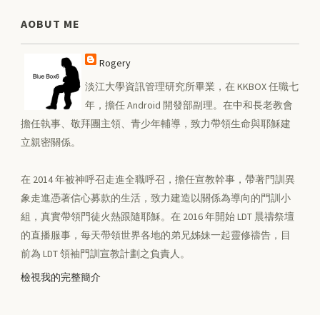
AOBUT ME
Rogery
淡江大學資訊管理研究所畢業，在 KKBOX 任職七
年，擔任 Android 開發部副理。在中和長老教會
擔任執事、敬拜團主領、青少年輔導，致力帶領生命與耶穌建
立親密關係。
在 2014 年被神呼召走進全職呼召，擔任宣教幹事，帶著門訓異
象走進憑著信心募款的生活，致力建造以關係為導向的門訓小
組，真實帶領門徒火熱跟隨耶穌。在 2016 年開始 LDT 晨禱祭壇
的直播服事，每天帶領世界各地的弟兄姊妹一起靈修禱告，目
前為 LDT 領袖門訓宣教計劃之負責人。
檢視我的完整簡介