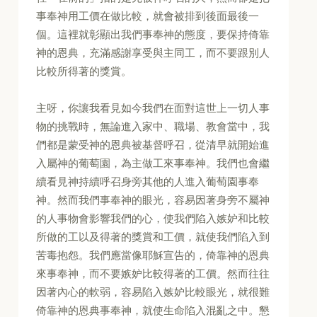
事奉神用工價在做比較，就會被排到後面最後一
個。這裡就彰顯出我們事奉神的態度，要保持倚靠
神的恩典，充滿感謝享受與主同工，而不要跟別人
比較所得著的獎賞。
主呀，你讓我看見如今我們在面對這世上一切人事
物的挑戰時，無論進入家中、職場、教會當中，我
們都是蒙受神的恩典被基督呼召，從清早就開始進
入屬神的葡萄園，為主做工來事奉神。我們也會繼
續看見神持續呼召身旁其他的人進入葡萄園事奉
神。然而我們事奉神的眼光，容易因著身旁不屬神
的人事物會影響我們的心，使我們陷入嫉妒和比較
所做的工以及得著的獎賞和工價，就使我們陷入到
苦毒抱怨。我們應當像耶穌宣告的，倚靠神的恩典
來事奉神，而不要嫉妒比較得著的工價。然而往往
因著內心的軟弱，容易陷入嫉妒比較眼光，就很難
倚靠神的恩典事奉神，就使生命陷入混亂之中。懇