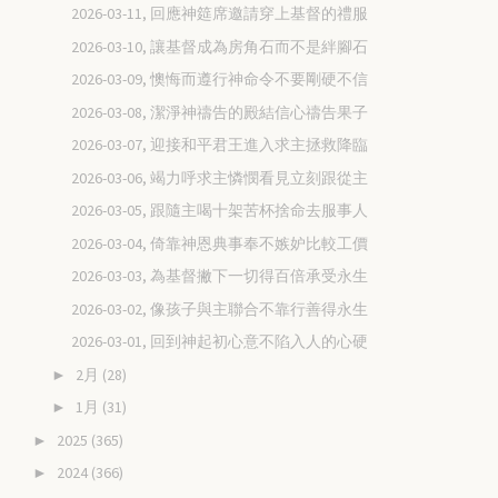
2026-03-11, 回應神筵席邀請穿上基督的禮服
2026-03-10, 讓基督成為房角石而不是絆腳石
2026-03-09, 懊悔而遵行神命令不要剛硬不信
2026-03-08, 潔淨神禱告的殿結信心禱告果子
2026-03-07, 迎接和平君王進入求主拯救降臨
2026-03-06, 竭力呼求主憐憫看見立刻跟從主
2026-03-05, 跟隨主喝十架苦杯捨命去服事人
2026-03-04, 倚靠神恩典事奉不嫉妒比較工價
2026-03-03, 為基督撇下一切得百倍承受永生
2026-03-02, 像孩子與主聯合不靠行善得永生
2026-03-01, 回到神起初心意不陷入人的心硬
2月
(28)
►
1月
(31)
►
2025
(365)
►
2024
(366)
►