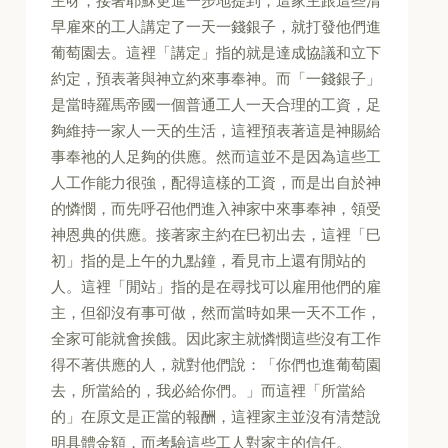
主呀，接著耶穌更進一步地提到，這家主跟這些清
早雇來的工人講定了一天一錢銀子，就打發他們進
葡萄園去。這裡「講定」指的就是達成協議和立下
約定，預表著與神立約來事奉神。而「一錢銀子」
是當時羅馬帝國一個普通工人一天合理的工資，足
夠維持一家人一天的生活，這裡預表著這是神賜給
事奉祂的人足夠的供應。然而這並不是因為這些工
人工作能力很強，配得這樣的工資，而是出自於神
的憐憫，而先呼召他們進入神家中來事奉神，領受
神恩典的供應。接著家主約在巳初出去，這裡「巳
初」指的是上午的九點鐘，看見市上還有閒站的
人。這裡「閒站」指的是在尋找可以雇用他們的雇
主，但卻沒有事可做，然而當時如果一天不工作，
全家可能就會挨餓。因此家主就憐憫這些沒有工作
得不著供應的人，就對他們說：「你們也進葡萄園
去，所當給的，我必給你們。」而這裡「所當給
的」在原文是正當的報酬，這裡家主並沒有清楚說
明具體金額，而考驗這些工人對家主的信任。