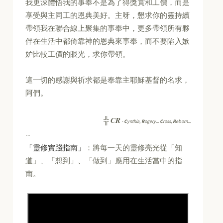
我更深體悟我的事奉不是為了得獎賞和工價，而是
享受與主同工的恩典美好。主呀，懇求你的靈持續
帶領我在聯合線上聚集的事奉中，更多帶領所有夥
伴在生活中都倚靠神的恩典來事奉，而不要陷入嫉
妒比較工價的眼光，求你帶領。
這一切的感謝與祈求都是奉靠主耶穌基督的名求，
阿們。
CR
╬
-
C
ynthia,
R
ogery...
C
ross,
R
eborn...
--
「靈修實踐指南」
：將每一天的靈修亮光從「知
道」、「想到」、「做到」應用在生活當中的指
南。