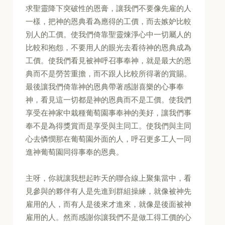
求聖靈降下突破性的恩膏，讓我們不要像先雇的人
一樣，把神的恩典看為應得的工價，而去嫉妒比較
別人的工價。使我們倚靠聖靈煉淨心中一切屬人的
比較和抱怨，不要用人的眼光去看待神的恩典成為
工價。使我們看見被神呼召事奉神，就是最大的恩
典而不是勞苦重擔，而不跟人比較所得著的賞賜。
最後讓我們倚靠神的恩典帶著感謝喜樂的心事奉
神，看見這一切都是神的恩典而不是工價。使我們
享受在神家中栽種葡萄園事奉神的美好，讓我們事
奉不是為得獎賞而是享受與主同工。使我們與主同
心去憐憫那在葡萄園外面的人，呼召更多工人一同
進神葡萄園同得事奉的恩典。
主呀，你就讓我想起昨天的聯合線上聚集當中，看
見參與的夥伴有人是先進到群組操練，就像被神先
雇用的人，而有人是後來才進來，就像是後面被神
雇用的人。然而感謝你讓我們不是做工得工價的心