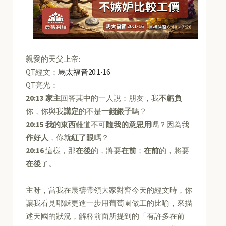
親愛的天父上帝:
QT經文：
馬太福音20:1-16
QT亮光：
20:13
家主
回答其中的一人說：朋友，我
不虧負
你，你與我
講定
的不是
一錢銀子
嗎？
20:15
我的東西
難道不可
隨我的意思用
嗎？因為我
作好人
，你就
紅了眼
嗎？
20:16
這樣，那
在後
的，將要
在前
；
在前
的，將要
在後
了。
主呀，當我在晨禱帶領大家對齊今天的經文時，你
讓我看見耶穌更進一步用葡萄園做工的比喻，來描
述天國的狀況，解釋前面所提到的「有許多在前