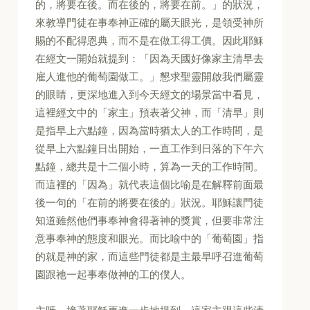
的，將要在後。而在後的，將要在前。」的狀況，
來教導門徒在事奉神正確的屬天眼光，是領受神所
賜的不配得恩典，而不是在做工得工價。因此耶穌
在經文一開始就提到：「因為天國好像家主清早去
雇人進他的葡萄園做工。」懇求聖靈開啟我們屬靈
的眼睛，更深地進入到今天經文的場景當中看見，
這裡經文中的「家主」預表著父神，而「清早」則
是指早上六點鐘，因為當時猶太人的工作時間，是
從早上六點鐘日出開始，一直工作到日落的下午六
點鐘，總共是十二個小時，算為一天的工作時間。
而這裡的「因為」就代表這個比喻是在解釋前面最
後一句的「在前的將要在後的」狀況。耶穌讓門徒
知道雖然他們事奉神會得著神的獎賞，但要非常注
意事奉神的態度和眼光。而比喻中的「葡萄園」指
的就是神的家，而這些門徒都是主最早呼召進葡萄
園跟祂一起事奉做神的工的僕人。