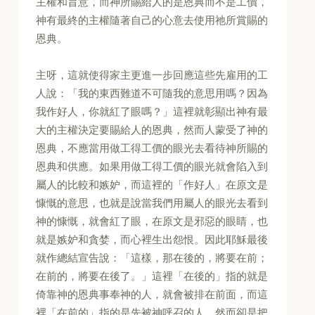
主權和旨意，而神所賜給人的是恩典而不是工價，
神有最終的主權隨著自己的心意去使用祂所賞賜的
恩典。
主呀，這就使得家主更進一步回應這些先雇用的工
人說：「我的東西難道不可隨我的意思用嗎？因為
我作好人，你就紅了眼嗎？」這裡就彰顯出神有最
大的主權決定要賜給人的恩典，然而人蒙受了神的
恩典，不應當用做工得工價的眼光去看待神所賜的
恩典和供應。如果用做工得工價的眼光就會陷入到
屬人的比較和嫉妒，而這裡的「作好人」在原文是
慷慨的意思，也就是說當我們用屬人的眼光去看到
神的慷慨，就會紅了眼，在原文是邪惡的眼睛，也
就是嫉妒和貪婪，而心裡生出怨恨。因此耶穌最後
就作總結宣告說：「這樣，那在後的，將要在前；
在前的，將要在後了。」這裡「在後的」指的就是
倚靠神的恩典事奉神的人，就會被排在前面，而這
裡「在前的」指的是先被神呼召的人，然而卻是把