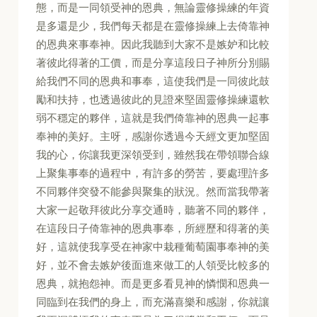
態，而是一同領受神的恩典，無論靈修操練的年資
是多還是少，我們每天都是在靈修操練上去倚靠神
的恩典來事奉神。因此我聽到大家不是嫉妒和比較
著彼此得著的工價，而是分享這段日子神所分別賜
給我們不同的恩典和事奉，這使我們是一同彼此鼓
勵和扶持，也透過彼此的見證來堅固靈修操練還軟
弱不穩定的夥伴，這就是我們倚靠神的恩典一起事
奉神的美好。主呀，感謝你透過今天經文更加堅固
我的心，你讓我更深領受到，雖然我在帶領聯合線
上聚集事奉的過程中，有許多的勞苦，要處理許多
不同夥伴突發不能參與聚集的狀況。然而當我帶著
大家一起敬拜彼此分享交通時，聽著不同的夥伴，
在這段日子倚靠神的恩典事奉，所經歷和得著的美
好，這就使我享受在神家中栽種葡萄園事奉神的美
好，並不會去嫉妒後面進來做工的人領受比較多的
恩典，就抱怨神。而是更多看見神的憐憫和恩典一
同臨到在我們的身上，而充滿喜樂和感謝，你就讓