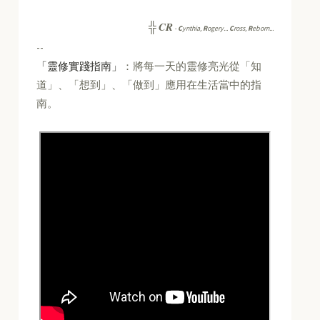
CR
╬
-
C
ynthia,
R
ogery...
C
ross,
R
eborn...
--
「靈修實踐指南」
：將每一天的靈修亮光從「知
道」、「想到」、「做到」應用在生活當中的指
南。