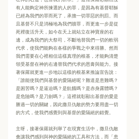
有人能夠定神所揀選的人的罪，是因為有基督耶穌
已經為我們的罪而死了，承擔一切罪惡的刑罰。而
且基督不只是消極地為我們贖罪，而更進一步是從
死裡復活升天，如今在天上就站立在神寶座的右
邊，成為我們的大祭司，不斷地替我們一切的軟弱
代求，使我們能夠在各樣的爭戰之中來得勝。然而
我們需要在心裡相信這樣真理的根基，才能夠清楚
領受基督在神的右邊替我們代求的恩膏與能力。接
著保羅就更進一步地以這樣的根基來推論宣告說：
「誰能使我們與基督的愛隔絕呢？難道是患難嗎？
是困苦嗎？是逼迫嗎？是飢餓嗎？是赤身露體嗎？
是危險嗎？是刀劍嗎？」這裡就彰顯出基督的愛是
勝過一切的關鍵，因此撒旦仇敵的勢力要用盡一切
的方式，使我們感覺到與基督的愛隔絕的錯覺。
主呀，接著保羅就列舉了在現實生活中，撒旦仇敵
會讓我們感到與神的愛隔絕的工具和方法，而「患