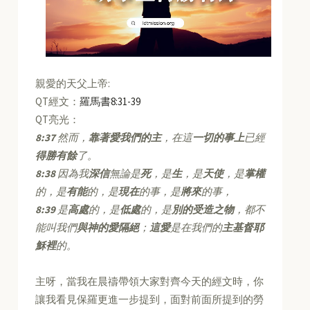
親愛的天父上帝:
QT經文：
羅馬書8:31-39
QT亮光：
8:37
然而，
靠著愛我們的主
，在這
一切的事上
已經
得勝有餘
了。
8:38
因為我
深信
無論是
死
，是
生
，是
天使
，是
掌權
的，是
有能
的，是
現在
的事，是
將來
的事，
8:39
是
高處
的，是
低處
的，是
別的受造之物
，都不
能叫我們
與神的愛隔絕
；
這愛
是在我們的
主基督耶
穌裡
的。
主呀，當我在晨禱帶領大家對齊今天的經文時，你
讓我看見保羅更進一步提到，面對前面所提到的勞