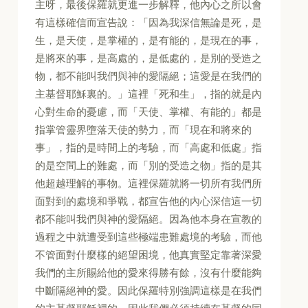
主呀，最後保羅就更進一步解釋，他內心之所以會
有這樣確信而宣告說：「因為我深信無論是死，是
生，是天使，是掌權的，是有能的，是現在的事，
是將來的事，是高處的，是低處的，是別的受造之
物，都不能叫我們與神的愛隔絕；這愛是在我們的
主基督耶穌裏的。」這裡「死和生」，指的就是內
心對生命的憂慮，而「天使、掌權、有能的」都是
指掌管靈界墮落天使的勢力，而「現在和將來的
事」，指的是時間上的考驗，而「高處和低處」指
的是空間上的難處，而「別的受造之物」指的是其
他超越理解的事物。這裡保羅就將一切所有我們所
面對到的處境和爭戰，都宣告他的內心深信這一切
都不能叫我們與神的愛隔絕。因為他本身在宣教的
過程之中就遭受到這些極端患難處境的考驗，而他
不管面對什麼樣的絕望困境，他真實堅定靠著深愛
我們的主所賜給他的愛來得勝有餘，沒有什麼能夠
中斷隔絕神的愛。因此保羅特別強調這樣是在我們