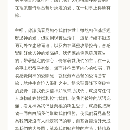
的主基督耶穌裡的，因此我們必須持續在基督的同
在裡就能倚靠基督所澆灌的愛，在一切事上得勝有
餘。
主呀，你讓我看見如今我們在世上雖然相信基督經
歷過神的愛，但回到現實生活中，還是持續不斷遭
遇到外在患難逼迫，以及內在屬靈攻擊控告，會感
覺到好像與神的愛隔絕。我們應當像保羅所宣告
的，帶著堅定的信心，倚靠著愛我們的主，在一切
的事上都得勝有餘。然而往往因著內心的軟弱，容
易感覺與神的愛斷絕，就很難靠基督的愛得勝有
餘，就使生命陷入混亂之中。懇求聖靈降下突破性
的恩膏，讓我們深信神如果幫助我們，就沒有任何
人事物能夠敵擋和控告我們。使我們被神的話語充
滿，看見神為我們捨棄祂的獨生愛子，就必也把萬
物一同白白賜我們幫助我們得勝。使我們看見基督
為我們死沒有人能定我們的罪，而基督復活升天成
為我們的大祭司，就為我們站在神的右邊，持續為