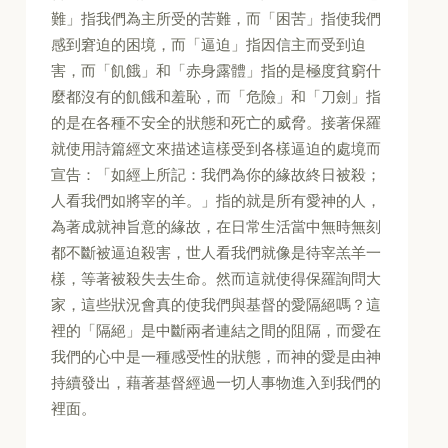
難」指我們為主所受的苦難，而「困苦」指使我們
感到窘迫的困境，而「逼迫」指因信主而受到迫
害，而「飢餓」和「赤身露體」指的是極度貧窮什
麼都沒有的飢餓和羞恥，而「危險」和「刀劍」指
的是在各種不安全的狀態和死亡的威脅。接著保羅
就使用詩篇經文來描述這樣受到各樣逼迫的處境而
宣告：「如經上所記：我們為你的緣故終日被殺；
人看我們如將宰的羊。」指的就是所有愛神的人，
為著成就神旨意的緣故，在日常生活當中無時無刻
都不斷被逼迫殺害，世人看我們就像是待宰羔羊一
樣，等著被殺失去生命。然而這就使得保羅詢問大
家，這些狀況會真的使我們與基督的愛隔絕嗎？這
裡的「隔絕」是中斷兩者連結之間的阻隔，而愛在
我們的心中是一種感受性的狀態，而神的愛是由神
持續發出，藉著基督經過一切人事物進入到我們的
裡面。