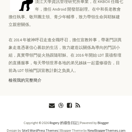
淡江大學資訊管理研究所畢業，在 KKBOX 任職七
年，擔任 Android 開發部副理。在中和長老教會
擔任執事、敬拜團主領、青少年輔導，致力帶領生命與耶穌建
立親密關係。
在 2014 年被神呼召走進全職呼召，擔任宣教幹事，帶著門訓異
象走進憑著信心募款的生活，致力建造以關係為導向的門訓小
組，真實帶領門徒火熱跟隨耶穌。在 2016 年開始 LDT 晨禱祭壇
的直播服事，每天帶領世界各地的弟兄姊妹一起靈修禱告，目
前為 LDT 領袖門訓宣教計劃之負責人。
檢視我的完整簡介
Copyright ©
2026
Rogery 的禱告日記
| Powered by
Blogger
Design by
Site5 WordPress Themes
| Blogger Theme by
NewBloggerThemes.com