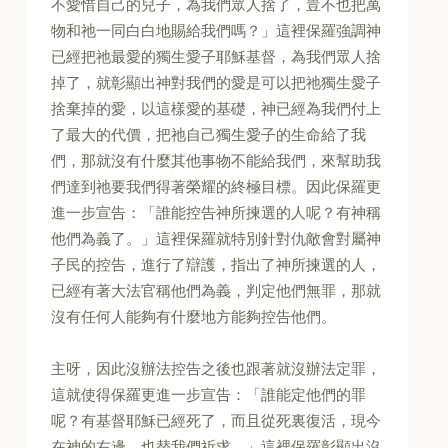
不愛惜自己的兒子，為我們眾人捨了，豈不也把萬
物和祂一同白白地賜給我們嗎？」這裡保羅強調神
已經把祂最愛的獨生愛子耶穌基督，為我們眾人捨
掉了，就彰顯出神對我們的愛是可以把祂獨生愛子
捨棄掉的愛，以這樣愛的基礎，神已經為我們付上
了最大的代價，把祂自己獨生愛子的生命給了我
們，那就沒有什麼其他事物不能給我們，來幫助我
們達到祂要我們得著榮耀的終極目標。因此保羅更
進一步宣告：「誰能控告神所揀選的人呢？有神稱
他們為義了。」這裡保羅就特別針對仇敵會對屬神
子民的控告，進行了辯護，指出了神所揀選的人，
已經有著大法官稱他們為義，判定他們無罪，那就
沒有任何人能夠有什麼地方能夠控告他們。
主呀，因此沒辦法控告之後也跟著就沒辦法定罪，
這就使得保羅更進一步宣告：「誰能定他們的罪
呢？有基督耶穌已經死了，而且從死裏復活，現今
在神的右邊，也替我們祈求。」這裡保羅彰顯出沒