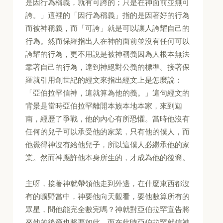
是因行為稱義，就有可誇的；只是在神面前並無可
誇。」這裡的「因行為稱義」指的是因著好的行為
而被神稱義，而「可誇」就是可以讓人誇耀自己的
行為。然而保羅指出人在神的面前並沒有任何可以
誇耀的行為，更不用說是被神稱義因為人根本無法
靠著自己的行為，達到神絕對公義的標準。接著保
羅就引用創世紀的經文來指出經文上是怎麼說：
「亞伯拉罕信神，這就算為他的義。」這句經文的
背景是當時亞伯拉罕離開本族本地本家，來到迦
南，經歷了爭戰，他的內心有所恐懼。當時他沒有
任何的兒子可以承受他的家業，只有他的僕人，而
他覺得神沒有給他兒子，所以這僕人必繼承他的家
業。然而神應許他本身所生的，才成為他的後裔。
主呀，接著神就帶領他走到外邊，在什麼東西都沒
有的曠野當中，神要他向天觀看，要他數算所有的
眾星，問他能完全數完嗎？神就對亞伯拉罕宣告將
來他的後裔也將要如此。而在此時亞伯拉罕就信神