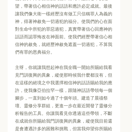
望，帶著信心相信神的話語和應許必定成就。最後
讓我們像大衛一樣經歷沒有做工只信稱罪人為義的
神，得著神赦免一切過犯的福分。使我們的心在面
對生命中所犯的罪惡過犯，真實帶著信心回應神的
話語而認罪悔改在神面前。使我們經歷帶著信心相
信神的赦免，就經歷神赦免遮蓋一切過犯，不算我
們有罪的恩典福分。
主呀，你就讓我想起神在我全職一開始所賜給我看
見門訓復興的異象，縱使那時候我什麼都沒有，但
在這樣的絕境之中我選擇相信神的話語賜給我的應
許，使我像亞伯拉罕一樣，跟隨神話語帶領每一個
腳步，一直到如今過了十個年頭。建造了晨禱祭
壇、靈修分享群組，更進一步在最近開發了靈修分
析報告的工具。你讓我看見你透過這些帶領，不斷
在成就你所賜給我門訓復興的異象，縱使我目前還
是會遭遇許多的困難和挑戰，但當我仰望你所賜給