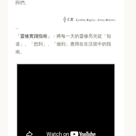
阿們。
CR
╬
-
C
ynthia,
R
ogery...
C
ross,
R
eborn...
--
「靈修實踐指南」
：將每一天的靈修亮光從「知
道」、「想到」、「做到」應用在生活當中的指
南。