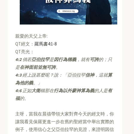
親愛的天父上帝:
QT經文：
羅馬書4:1-8
QT亮光：
4:2
倘若
亞伯拉罕
是
因行為稱義
，就有
可誇
的；只
是
在神面前並無可誇
。
4:3
經上說甚麼呢？說：「亞伯拉罕
信神
，這就
算
為他的義
。」
4:6
正如
大衛
稱那在
行為以外蒙神算為義
的人是
有
福
的。
主呀，當我在晨禱帶領大家對齊今天的經文時，你
讓我看見保羅更進一步在舊約聖經當中舉出實際的
例子，使用信心之父亞伯拉罕的見證，來證明因信