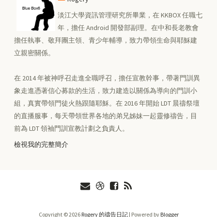
淡江大學資訊管理研究所畢業，在 KKBOX 任職七
年，擔任 Android 開發部副理。在中和長老教會
擔任執事、敬拜團主領、青少年輔導，致力帶領生命與耶穌建
立親密關係。
在 2014 年被神呼召走進全職呼召，擔任宣教幹事，帶著門訓異
象走進憑著信心募款的生活，致力建造以關係為導向的門訓小
組，真實帶領門徒火熱跟隨耶穌。在 2016 年開始 LDT 晨禱祭壇
的直播服事，每天帶領世界各地的弟兄姊妹一起靈修禱告，目
前為 LDT 領袖門訓宣教計劃之負責人。
檢視我的完整簡介
Copyright ©
2026
Rogery 的禱告日記
| Powered by
Blogger