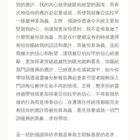
我的應許，我的內心就突破眼前絕望的困境，而再
次相信你的應許必定要成就，而使我就像亞伯拉罕
一樣被神算為義。主呀，感謝你透過今天經文更加
堅固我的心，你讓我更深領受到，我不是倚靠做了
什麼而被你算為義，而是在什麼都沒有的時候選擇
相信你賜給我的話語和應許，而被你算為義。這給
我極大的信心和盼望，讓我被亞伯拉罕的信心給激
勵，更加得著突破超越性的眼光能夠看見，你賜給
我門訓復興的應許，已經逐步在成就當中，如今你
帶領我透過靈修分析報告興起更多守望者能夠深入
門訓每位夥伴生命不同的情境。主呀，懇求你的靈
持續帶領我更加得著亞伯拉罕的信心，不倚靠我所
做的行為而是倚靠信心，在遭遇任何絕境都能完全
相信你的應許而被你算為義，看見你要成就一切門
訓復興的異象，求你帶領。
這一切的感謝與祈求都是奉靠主耶穌基督的名求，