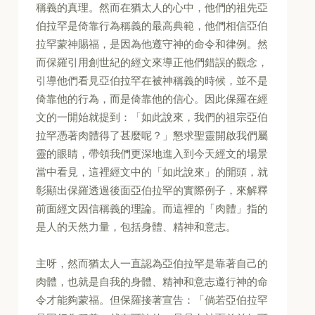
稱義的真理。然而在猶太人的心中，他們的祖先亞
伯拉罕是倚靠行為稱義的最高典範，他們相信亞伯
拉罕蒙神賜福，是因為他遵守神的命令和律例。然
而保羅引用創世紀的經文來導正他們錯誤的觀念，
引導他們看見亞伯拉罕在被神稱義的時候，並不是
倚靠他的行為，而是倚靠他的信心。因此保羅在經
文的一開始就提到：「如此說來，我們的祖宗亞伯
拉罕憑著肉體得了甚麼呢？」懇求聖靈開啟我們屬
靈的眼睛，帶領我們更深地進入到今天經文的場景
當中看見，這裡經文中的「如此說來」的開頭，就
彰顯出保羅透過後面亞伯拉罕的實際例子，來解釋
前面經文因信稱義的理論。而這裡的「肉體」指的
是人的天然力量，包括身體、精神和意志。
主呀，然而猶太人一直認為亞伯拉罕是靠著自己的
肉體，也就是自我的身體、精神和意志遵行神的命
令才能夠蒙福。但保羅接著宣告：「倘若亞伯拉罕