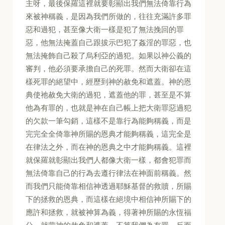
主呀，最後保羅這裡就要彰顯出我們無法倚靠行為
來被神稱義，是因為我們所做的，往往充滿許多罪
惡和過犯，甚至像大衛一樣是犯了無法挽回的罪
惡，他無法掩蓋自己跟拔示巴犯了姦淫的罪惡，也
無法掩飾自己殺了烏利亞的過犯。如果以神公義的
審判，他必須要承擔自己的死罪。然而大衛卻在這
樣死罪的絕望中，經歷到神的赦免和遮蓋。神的恩
典使祂赦免大衛的過犯，遮蓋他的罪，甚至是不算
他為有罪的，也就是神在自己帳上把大衛罪惡過犯
的欠款一筆勾銷，這樣不是靠行為能夠稱義，而是
完完全全倚靠神所賜的恩典才能夠稱義，這完全是
在律法之外，而在神的恩典之中才能夠稱義。這裡
就保羅就彰顯出我們人都像大衛一樣，都會犯罪而
無法倚靠自己的行為去遵行律法在神面前稱義。然
而我們只能倚靠相信神透過耶穌基督的救贖，所賜
下的拯救的恩典，而這樣在絕境中相信神所賜下的
應許和拯救，就被神算為義，得著神所賜的永恆福