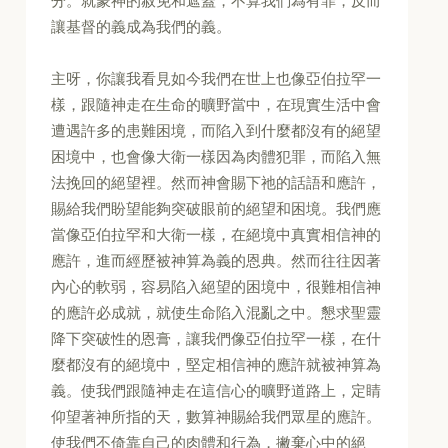
分。就蒙神的赦免和遮蓋，不算我們為有罪，反而
讓基督的義成為我們的義。
主呀，你讓我看見如今我們在世上也像亞伯拉罕一
樣，跟隨神走在生命的曠野當中，在現實生活中會
遭遇許多的患難困境，而陷入到什麼都沒有的絕望
困境中，也會像大衛一樣因為肉體犯罪，而陷入無
法挽回的絕望裡。然而神會賜下祂的話語和應許，
賜給我們盼望能夠突破眼前的絕望和困境。我們應
當像亞伯拉罕和大衛一樣，在絕境中真實相信神的
應許，進而經歷被神算為義的恩典。然而往往因著
內心的軟弱，容易陷入絕望的困境中，很難相信神
的應許必成就，就使生命陷入混亂之中。懇求聖靈
降下突破性的恩膏，讓我們像亞伯拉罕一樣，在什
麼都沒有的絕境中，堅定相信神的應許就被神算為
義。使我們跟隨神走在這信心的曠野道路上，定睛
仰望著神所指的天，數算神賜給我們眾星的應許。
使我們不倚靠自己的肉體和行為，撇棄心中的絕