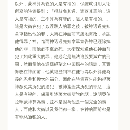
以外，蒙神算為義的人是有福的，保羅就引用大衛
所寫的詩篇提到：「得赦免其過、遮蓋其罪的，這
人是有福的。主不算為有罪的，這人是有福的。」
這是大衛在犯了姦淫殺人的罪之後，被神透過先知
拿單指出他的罪，大衛在神面前悲痛地悔改，承認
他得罪了神。進而神透過先知拿單宣告神已經除掉
他的罪，而他必不至於死。大衛深知道他在神面前
犯了如此重大的罪，他必定是無法逃脫要滅亡的刑
罰，然而當他在這樣絕望之中回應神的話語，真實
悔改在神面前，他就經歷到神在他行為以外算他為
義的恩典和極大的福分。因此在詩篇宣告能夠得著
神赦免其所犯的過犯，被神遮蓋其所犯的罪惡，這
人是有福的。保羅引述著大衛所說的話，說明亞伯
拉罕蒙神算為義，並不是因為他是一個完全的義
人，而他和大衛以及我們都一樣，在神的面前都是
有罪惡過犯的人。